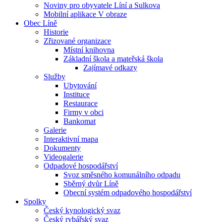
Noviny pro obyvatele Líní a Sulkova
Mobilní aplikace V obraze
Obec Líně
Historie
Zřizované organizace
Místní knihovna
Základní škola a mateřská škola
Zajímavé odkazy
Služby
Ubytování
Instituce
Restaurace
Firmy v obci
Bankomat
Galerie
Interaktivní mapa
Dokumenty
Videogalerie
Odpadové hospodářství
Svoz směsného komunálního odpadu
Sběrný dvůr Líně
Obecní systém odpadového hospodářství
Spolky
Český kynologický svaz
Český rybářský svaz