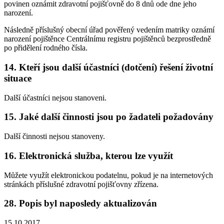
povinen oznámit zdravotní pojišťovně do 8 dnů ode dne jeho
narození.
Následně příslušný obecní úřad pověřený vedením matriky oznámí
narození pojištěnce Centrálnímu registru pojištěnců bezprostředně
po přidělení rodného čísla.
14. Kteří jsou další účastníci (dotčení) řešení životní
situace
Další účastníci nejsou stanoveni.
15. Jaké další činnosti jsou po žadateli požadovány
Další činnosti nejsou stanoveny.
16. Elektronická služba, kterou lze využít
Můžete využít elektronickou podatelnu, pokud je na internetových
stránkách příslušné zdravotní pojišťovny zřízena.
28. Popis byl naposledy aktualizován
15.10.2017