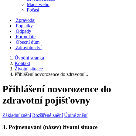
Mapa webu
Počasí
Zpravodaj
Poplatky
Odpady
Formuláře
Obecní dům
Zdravotnictví
Úvodní stránka
Kontakt
Životní situace
Přihlášení novorozence do zdravotní...
Přihlášení novorozence do
zdravotní pojišťovny
Základní znění
Rozšířené znění
Úplné znění
3. Pojmenování (název) životní situace