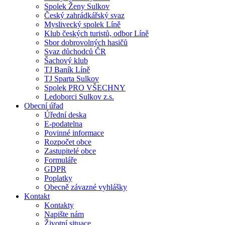
Spolek Ženy Sulkov
Český zahrádkářský svaz
Myslivecký spolek Líně
Klub českých turistů, odbor Líně
Sbor dobrovolných hasičů
Svaz důchodců ČR
Šachový klub
TJ Baník Líně
TJ Sparta Sulkov
Spolek PRO VŠECHNY
Ledoborci Sulkov z.s.
Obecní úřad
Úřední deska
E-podatelna
Povinné informace
Rozpočet obce
Zastupitelé obce
Formuláře
GDPR
Poplatky
Obecně závazné vyhlášky
Kontakt
Kontakty
Napište nám
Životní situace