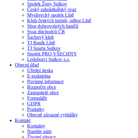
Spolek Ženy Sulkov
Český zahrádkářský svaz
Myslivecký spolek Líně
Klub českých turistů, odbor Líně
Sbor dobrovolných hasičů
Svaz důchodců ČR
Šachový klub
TJ Baník Líně
TJ Sparta Sulkov
Spolek PRO VŠECHNY
Ledoborci Sulkov z.s.
Obecní úřad
Úřední deska
E-podatelna
Povinné informace
Rozpočet obce
Zastupitelé obce
Formuláře
GDPR
Poplatky
Obecně závazné vyhlášky
Kontakt
Kontakty
Napište nám
Životní situace