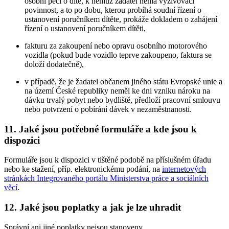
osobní péči o dítě, k němuž žadatel nemá vyživovací
povinnost, a to po dobu, kterou probíhá soudní řízení o
ustanovení poručníkem dítěte, prokáže dokladem o zahájení
řízení o ustanovení poručníkem dítěti,
fakturu za zakoupení nebo opravu osobního motorového
vozidla (pokud bude vozidlo teprve zakoupeno, faktura se
doloží dodatečně),
v případě, že je žadatel občanem jiného státu Evropské unie a
na území České republiky neměl ke dni vzniku nároku na
dávku trvalý pobyt nebo bydliště, předloží pracovní smlouvu
nebo potvrzení o pobírání dávek v nezaměstnanosti.
11. Jaké jsou potřebné formuláře a kde jsou k
dispozici
Formuláře jsou k dispozici v tištěné podobě na příslušném úřadu
nebo ke stažení, příp. elektronickému podání, na
internetových
stránkách Integrovaného portálu Ministerstva práce a sociálních
věcí
.
12. Jaké jsou poplatky a jak je lze uhradit
Správní ani jiné poplatky nejsou stanoveny.