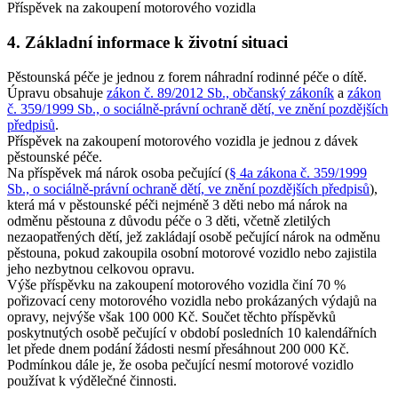
Příspěvek na zakoupení motorového vozidla
4. Základní informace k životní situaci
Pěstounská péče je jednou z forem náhradní rodinné péče o dítě.
Úpravu obsahuje
zákon č. 89/2012 Sb., občanský zákoník
a
zákon
č. 359/1999 Sb., o sociálně-právní ochraně dětí, ve znění pozdějších
předpisů
.
Příspěvek na zakoupení motorového vozidla je jednou z dávek
pěstounské péče.
Na příspěvek má nárok osoba pečující (
§ 4a zákona č. 359/1999
Sb., o sociálně-právní ochraně dětí, ve znění pozdějších předpisů
),
která má v pěstounské péči nejméně 3 děti nebo má nárok na
odměnu pěstouna z důvodu péče o 3 děti, včetně zletilých
nezaopatřených dětí, jež zakládají osobě pečující nárok na odměnu
pěstouna, pokud zakoupila osobní motorové vozidlo nebo zajistila
jeho nezbytnou celkovou opravu.
Výše příspěvku na zakoupení motorového vozidla činí 70 %
pořizovací ceny motorového vozidla nebo prokázaných výdajů na
opravy, nejvýše však 100 000 Kč. Součet těchto příspěvků
poskytnutých osobě pečující v období posledních 10 kalendářních
let přede dnem podání žádosti nesmí přesáhnout 200 000 Kč.
Podmínkou dále je, že osoba pečující nesmí motorové vozidlo
používat k výdělečné činnosti.