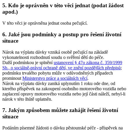
5. Kdo je oprávněn v této věci jednat (podat žádost
apod.)
V této věci je oprávněna jednat osoba pečující.
6. Jaké jsou podmínky a postup pro řešení životní
situace
Nárok na výplatu dávky vzniká osobě pečující na základě
vykonatelnosti rozhodnutí soudu o svěření dětí do péče.
Další podmínkou je splnění
ustanovení § 47o zákona č. 359/1999
Sb., o sociálně-právní ochraně dětí, ve znění pozdějších předpisů
;
podmínku trvalého pobytu může v odůvodněných případech
prominout
Ministerstvo práce a sociálních věcí
.
Nárok na výplatu dávky zaniká uplynutím 1 roku ode dne, od
kterého příspěvek na zakoupení osobního motorového vozidla nebo
zaplacení opravy motorového vozidla nebo její části náleží, nebyl-li
nárok v této lhůtě uplatněn.
7. Jakým způsobem můžete zahájit řešení životní
situace
Podáním písemné žádosti o dávku pěstounské péče - příspěvek na