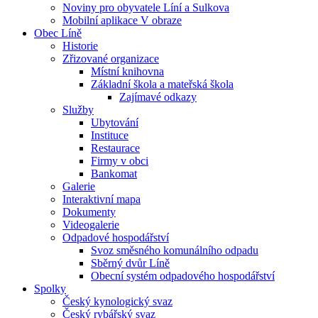
Noviny pro obyvatele Líní a Sulkova
Mobilní aplikace V obraze
Obec Líně
Historie
Zřizované organizace
Místní knihovna
Základní škola a mateřská škola
Zajímavé odkazy
Služby
Ubytování
Instituce
Restaurace
Firmy v obci
Bankomat
Galerie
Interaktivní mapa
Dokumenty
Videogalerie
Odpadové hospodářství
Svoz směsného komunálního odpadu
Sběrný dvůr Líně
Obecní systém odpadového hospodářství
Spolky
Český kynologický svaz
Český rybářský svaz