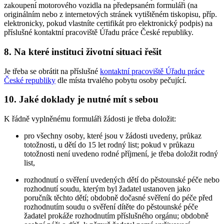
zakoupení motorového vozidla na předepsaném formuláři (na
originálním nebo z internetových stránek vytištěném tiskopisu, příp.
elektronicky, pokud vlastníte certifikát pro elektronický podpis) na
příslušné kontaktní pracoviště Úřadu práce České republiky.
8. Na které instituci životní situaci řešit
Je třeba se obrátit na příslušné
kontaktní pracoviště Úřadu práce
České republiky
dle místa trvalého pobytu osoby pečující.
10. Jaké doklady je nutné mít s sebou
K řádně vyplněnému formuláři žádosti je třeba doložit:
pro všechny osoby, které jsou v žádosti uvedeny, průkaz
totožnosti, u dětí do 15 let rodný list; pokud v průkazu
totožnosti není uvedeno rodné příjmení, je třeba doložit rodný
list,
rozhodnutí o svěření uvedených dětí do pěstounské péče nebo
rozhodnutí soudu, kterým byl žadatel ustanoven jako
poručník těchto dětí; obdobně dočasné svěření do péče před
rozhodnutím soudu o svěření dítěte do pěstounské péče
žadatel prokáže rozhodnutím příslušného orgánu; obdobně