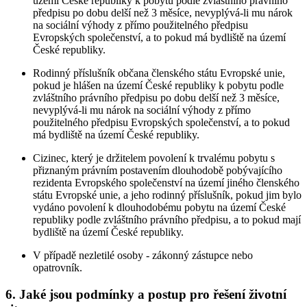
území České republiky k pobytu podle zvláštního právního
předpisu po dobu delší než 3 měsíce, nevyplývá-li mu nárok
na sociální výhody z přímo použitelného předpisu
Evropských společenství, a to pokud má bydliště na území
České republiky.
Rodinný příslušník občana členského státu Evropské unie,
pokud je hlášen na území České republiky k pobytu podle
zvláštního právního předpisu po dobu delší než 3 měsíce,
nevyplývá-li mu nárok na sociální výhody z přímo
použitelného předpisu Evropských společenství, a to pokud
má bydliště na území České republiky.
Cizinec, který je držitelem povolení k trvalému pobytu s
přiznaným právním postavením dlouhodobě pobývajícího
rezidenta Evropského společenství na území jiného členského
státu Evropské unie, a jeho rodinný příslušník, pokud jim bylo
vydáno povolení k dlouhodobému pobytu na území České
republiky podle zvláštního právního předpisu, a to pokud mají
bydliště na území České republiky.
V případě nezletilé osoby - zákonný zástupce nebo
opatrovník.
6. Jaké jsou podmínky a postup pro řešení životní