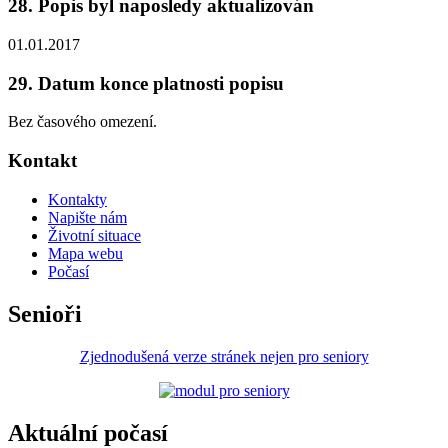
28. Popis byl naposledy aktualizován
01.01.2017
29. Datum konce platnosti popisu
Bez časového omezení.
Kontakt
Kontakty
Napište nám
Životní situace
Mapa webu
Počasí
Senioři
Zjednodušená verze stránek nejen pro seniory
Aktuální počasí