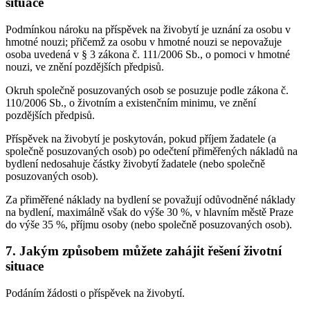
situace
Podmínkou nároku na příspěvek na živobytí je uznání za osobu v
hmotné nouzi; přičemž za osobu v hmotné nouzi se nepovažuje
osoba uvedená v § 3 zákona č. 111/2006 Sb., o pomoci v hmotné
nouzi, ve znění pozdějších předpisů.
Okruh společně posuzovaných osob se posuzuje podle zákona č.
110/2006 Sb., o životním a existenčním minimu, ve znění
pozdějších předpisů.
Příspěvek na živobytí je poskytován, pokud příjem žadatele (a
společně posuzovaných osob) po odečtení přiměřených nákladů na
bydlení nedosahuje částky živobytí žadatele (nebo společně
posuzovaných osob).
Za přiměřené náklady na bydlení se považují odůvodněné náklady
na bydlení, maximálně však do výše 30 %, v hlavním městě Praze
do výše 35 %, příjmu osoby (nebo společně posuzovaných osob).
7. Jakým způsobem můžete zahájit řešení životní
situace
Podáním žádosti o příspěvek na živobytí.