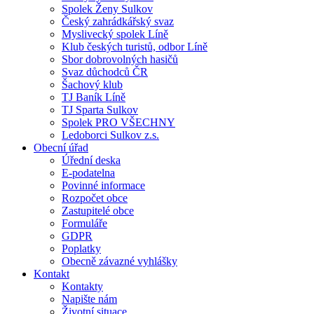
Spolek Ženy Sulkov
Český zahrádkářský svaz
Myslivecký spolek Líně
Klub českých turistů, odbor Líně
Sbor dobrovolných hasičů
Svaz důchodců ČR
Šachový klub
TJ Baník Líně
TJ Sparta Sulkov
Spolek PRO VŠECHNY
Ledoborci Sulkov z.s.
Obecní úřad
Úřední deska
E-podatelna
Povinné informace
Rozpočet obce
Zastupitelé obce
Formuláře
GDPR
Poplatky
Obecně závazné vyhlášky
Kontakt
Kontakty
Napište nám
Životní situace