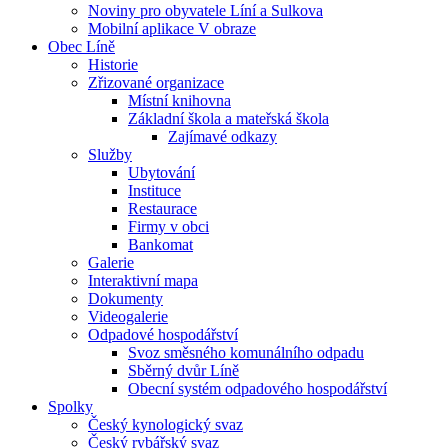
Noviny pro obyvatele Líní a Sulkova
Mobilní aplikace V obraze
Obec Líně
Historie
Zřizované organizace
Místní knihovna
Základní škola a mateřská škola
Zajímavé odkazy
Služby
Ubytování
Instituce
Restaurace
Firmy v obci
Bankomat
Galerie
Interaktivní mapa
Dokumenty
Videogalerie
Odpadové hospodářství
Svoz směsného komunálního odpadu
Sběrný dvůr Líně
Obecní systém odpadového hospodářství
Spolky
Český kynologický svaz
Český rybářský svaz