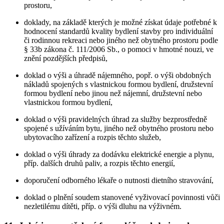
prostoru,
doklady, na základě kterých je možné získat údaje potřebné k
hodnocení standardů kvality bydlení stavby pro individuální
či rodinnou rekreaci nebo jiného než obytného prostoru podle
§ 33b zákona č. 111/2006 Sb., o pomoci v hmotné nouzi, ve
znění pozdějších předpisů,
doklad o výši a úhradě nájemného, popř. o výši obdobných
nákladů spojených s vlastnickou formou bydlení, družstevní
formou bydlení nebo jinou než nájemní, družstevní nebo
vlastnickou formou bydlení,
doklad o výši pravidelných úhrad za služby bezprostředně
spojené s užíváním bytu, jiného než obytného prostoru nebo
ubytovacího zařízení a rozpis těchto služeb,
doklad o výši úhrady za dodávku elektrické energie a plynu,
příp. dalších druhů paliv, a rozpis těchto energií,
doporučení odborného lékaře o nutnosti dietního stravování,
doklad o plnění soudem stanovené vyživovací povinnosti vůči
nezletilému dítěti, příp. o výši dluhu na výživném.