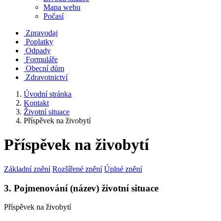
Mapa webu
Počasí
Zpravodaj
Poplatky
Odpady
Formuláře
Obecní dům
Zdravotnictví
Úvodní stránka
Kontakt
Životní situace
Příspěvek na živobytí
Příspěvek na živobytí
Základní znění
Rozšířené znění
Úplné znění
3. Pojmenování (název) životní situace
Příspěvek na živobytí