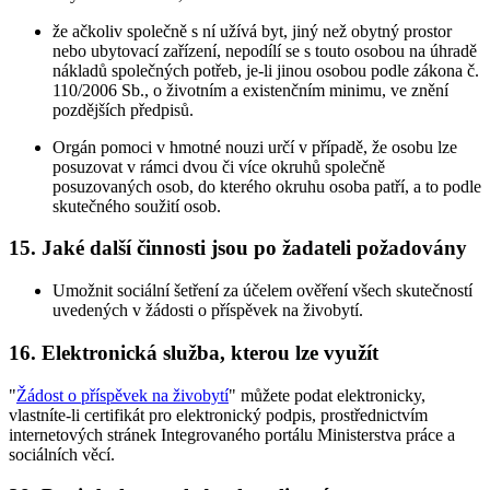
že ačkoliv společně s ní užívá byt, jiný než obytný prostor
nebo ubytovací zařízení, nepodílí se s touto osobou na úhradě
nákladů společných potřeb, je-li jinou osobou podle zákona č.
110/2006 Sb., o životním a existenčním minimu, ve znění
pozdějších předpisů.
Orgán pomoci v hmotné nouzi určí v případě, že osobu lze
posuzovat v rámci dvou či více okruhů společně
posuzovaných osob, do kterého okruhu osoba patří, a to podle
skutečného soužití osob.
15. Jaké další činnosti jsou po žadateli požadovány
Umožnit sociální šetření za účelem ověření všech skutečností
uvedených v žádosti o příspěvek na živobytí.
16. Elektronická služba, kterou lze využít
"
Žádost o příspěvek na živobytí
" můžete podat elektronicky,
vlastníte-li certifikát pro elektronický podpis, prostřednictvím
internetových stránek Integrovaného portálu Ministerstva práce a
sociálních věcí.