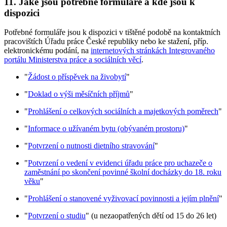
11. Jaké jsou potřebné formuláře a kde jsou k
dispozici
Potřebné formuláře jsou k dispozici v tištěné podobě na kontaktních
pracovištích Úřadu práce České republiky nebo ke stažení, příp.
elektronickému podání, na
internetových stránkách Integrovaného
portálu Ministerstva práce a sociálních věcí
.
"
Žádost o příspěvek na živobytí
"
"
Doklad o výši měsíčních příjmů
"
"
Prohlášení o celkových sociálních a majetkových poměrech
"
"
Informace o užívaném bytu (obývaném prostoru)
"
"
Potvrzení o nutnosti dietního stravování
"
"
Potvrzení o vedení v evidenci úřadu práce pro uchazeče o
zaměstnání po skončení povinné školní docházky do 18. roku
věku
"
"
Prohlášení o stanovené vyživovací povinnosti a jejím plnění
"
"
Potvrzení o studiu
" (u nezaopatřených dětí od 15 do 26 let)