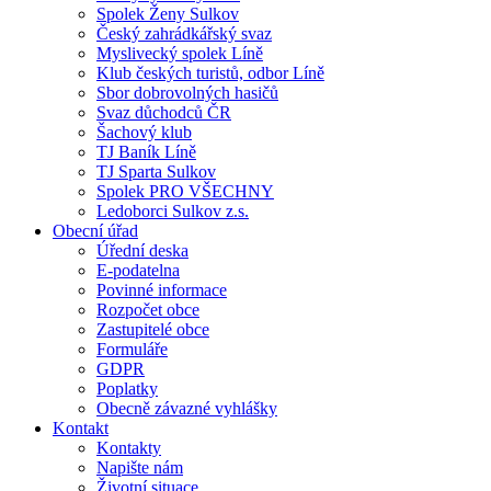
Spolek Ženy Sulkov
Český zahrádkářský svaz
Myslivecký spolek Líně
Klub českých turistů, odbor Líně
Sbor dobrovolných hasičů
Svaz důchodců ČR
Šachový klub
TJ Baník Líně
TJ Sparta Sulkov
Spolek PRO VŠECHNY
Ledoborci Sulkov z.s.
Obecní úřad
Úřední deska
E-podatelna
Povinné informace
Rozpočet obce
Zastupitelé obce
Formuláře
GDPR
Poplatky
Obecně závazné vyhlášky
Kontakt
Kontakty
Napište nám
Životní situace