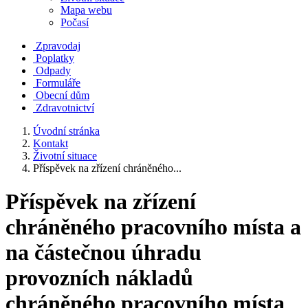
Mapa webu
Počasí
Zpravodaj
Poplatky
Odpady
Formuláře
Obecní dům
Zdravotnictví
Úvodní stránka
Kontakt
Životní situace
Příspěvek na zřízení chráněného...
Příspěvek na zřízení
chráněného pracovního místa a
na částečnou úhradu
provozních nákladů
chráněného pracovního místa