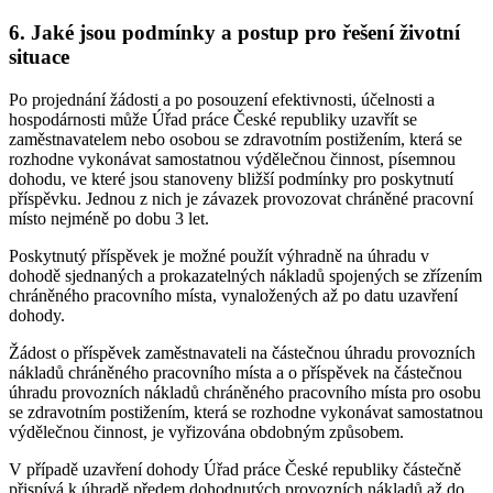
6. Jaké jsou podmínky a postup pro řešení životní
situace
Po projednání žádosti a po posouzení efektivnosti, účelnosti a
hospodárnosti může Úřad práce České republiky uzavřít se
zaměstnavatelem nebo osobou se zdravotním postižením, která se
rozhodne vykonávat samostatnou výdělečnou činnost, písemnou
dohodu, ve které jsou stanoveny bližší podmínky pro poskytnutí
příspěvku. Jednou z nich je závazek provozovat chráněné pracovní
místo nejméně po dobu 3 let.
Poskytnutý příspěvek je možné použít výhradně na úhradu v
dohodě sjednaných a prokazatelných nákladů spojených se zřízením
chráněného pracovního místa, vynaložených až po datu uzavření
dohody.
Žádost o příspěvek zaměstnavateli na částečnou úhradu provozních
nákladů chráněného pracovního místa a o příspěvek na částečnou
úhradu provozních nákladů chráněného pracovního místa pro osobu
se zdravotním postižením, která se rozhodne vykonávat samostatnou
výdělečnou činnost, je vyřizována obdobným způsobem.
V případě uzavření dohody Úřad práce České republiky částečně
přispívá k úhradě předem dohodnutých provozních nákladů až do