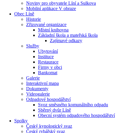
Noviny pro obyvatele Líní a Sulkova
Mobilní aplikace V obraze
Obec Líně
Historie
Zřizované organizace
Místní knihovna
Základní škola a mateřská škola
Zajímavé odkazy
Služby
Ubytování
Instituce
Restaurace
Firmy v obci
Bankomat
Galerie
Interaktivní mapa
Dokumenty
Videogalerie
Odpadové hospodářství
Svoz směsného komunálního odpadu
Sběrný dvůr Líně
Obecní systém odpadového hospodářství
Spolky
Český kynologický svaz
Český rybářský svaz