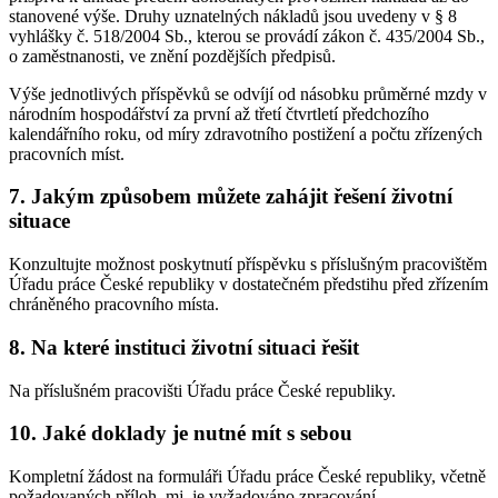
stanovené výše. Druhy uznatelných nákladů jsou uvedeny v § 8
vyhlášky č. 518/2004 Sb., kterou se provádí zákon č. 435/2004 Sb.,
o zaměstnanosti, ve znění pozdějších předpisů.
Výše jednotlivých příspěvků se odvíjí od násobku průměrné mzdy v
národním hospodářství za první až třetí čtvrtletí předchozího
kalendářního roku, od míry zdravotního postižení a počtu zřízených
pracovních míst.
7. Jakým způsobem můžete zahájit řešení životní
situace
Konzultujte možnost poskytnutí příspěvku s příslušným pracovištěm
Úřadu práce České republiky v dostatečném předstihu před zřízením
chráněného pracovního místa.
8. Na které instituci životní situaci řešit
Na příslušném pracovišti Úřadu práce České republiky.
10. Jaké doklady je nutné mít s sebou
Kompletní žádost na formuláři Úřadu práce České republiky, včetně
požadovaných příloh, mj. je vyžadováno zpracování