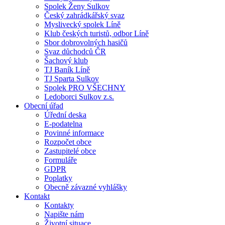
Spolek Ženy Sulkov
Český zahrádkářský svaz
Myslivecký spolek Líně
Klub českých turistů, odbor Líně
Sbor dobrovolných hasičů
Svaz důchodců ČR
Šachový klub
TJ Baník Líně
TJ Sparta Sulkov
Spolek PRO VŠECHNY
Ledoborci Sulkov z.s.
Obecní úřad
Úřední deska
E-podatelna
Povinné informace
Rozpočet obce
Zastupitelé obce
Formuláře
GDPR
Poplatky
Obecně závazné vyhlášky
Kontakt
Kontakty
Napište nám
Životní situace