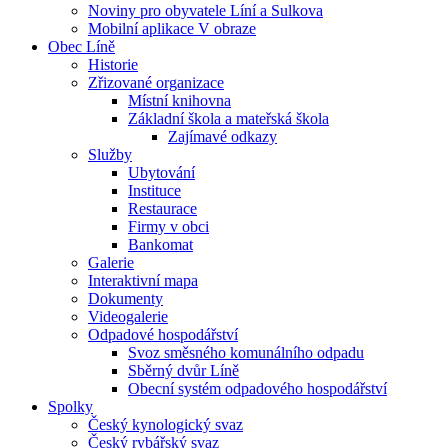
Noviny pro obyvatele Líní a Sulkova
Mobilní aplikace V obraze
Obec Líně
Historie
Zřizované organizace
Místní knihovna
Základní škola a mateřská škola
Zajímavé odkazy
Služby
Ubytování
Instituce
Restaurace
Firmy v obci
Bankomat
Galerie
Interaktivní mapa
Dokumenty
Videogalerie
Odpadové hospodářství
Svoz směsného komunálního odpadu
Sběrný dvůr Líně
Obecní systém odpadového hospodářství
Spolky
Český kynologický svaz
Český rybářský svaz