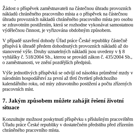
Žádost o příspěvek zaměstnavateli na částečnou úhradu provozních
nákladů chráněného pracovního místa a o příspěvek na částečnou
úhradu provozních nákladů chráněného pracovního místa pro osobu
se zdravotním postižením, která se rozhodne vykonávat samostatnou
výdělečnou činnost, je vyřizována obdobným způsobem.
V případě uzavření dohody Úřad práce České republiky částečně
přispívá k úhradě předem dohodnutých provozních nákladů až do
stanovené výše. Druhy uznatelných nákladů jsou uvedeny v § 8
vyhlášky č. 518/2004 Sb., kterou se provádí zákon č. 435/2004 Sb.,
o zaměstnanosti, ve znění pozdějších předpisů.
Výše jednotlivých příspěvků se odvíjí od násobku průměrné mzdy v
národním hospodářství za první až třetí čtvrtletí předchozího
kalendářního roku, od míry zdravotního postižení a počtu zřízených
pracovních míst.
7. Jakým způsobem můžete zahájit řešení životní
situace
Konzultujte možnost poskytnutí příspěvku s příslušným pracovištěm
Úřadu práce České republiky v dostatečném předstihu před zřízením
chráněného pracovního místa.