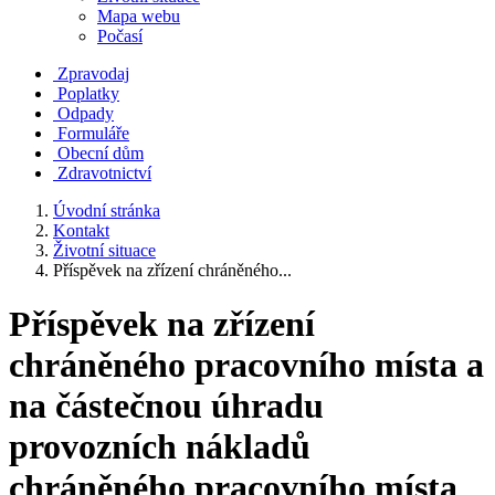
Mapa webu
Počasí
Zpravodaj
Poplatky
Odpady
Formuláře
Obecní dům
Zdravotnictví
Úvodní stránka
Kontakt
Životní situace
Příspěvek na zřízení chráněného...
Příspěvek na zřízení
chráněného pracovního místa a
na částečnou úhradu
provozních nákladů
chráněného pracovního místa