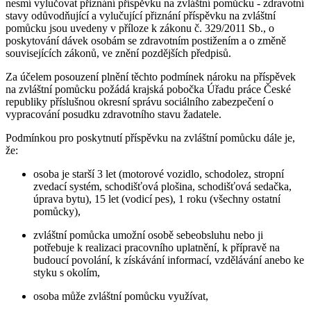
nesmí vylučovat přiznání příspěvku na zvláštní pomůcku - zdravotní
stavy odůvodňující a vylučující přiznání příspěvku na zvláštní
pomůcku jsou uvedeny v příloze k zákonu č. 329/2011 Sb., o
poskytování dávek osobám se zdravotním postižením a o změně
souvisejících zákonů, ve znění pozdějších předpisů.
Za účelem posouzení plnění těchto podmínek nároku na příspěvek
na zvláštní pomůcku požádá krajská pobočka Úřadu práce České
republiky příslušnou okresní správu sociálního zabezpečení o
vypracování posudku zdravotního stavu žadatele.
Podmínkou pro poskytnutí příspěvku na zvláštní pomůcku dále je,
že:
osoba je starší 3 let (motorové vozidlo, schodolez, stropní
zvedací systém, schodišťová plošina, schodišťová sedačka,
úprava bytu), 15 let (vodicí pes), 1 roku (všechny ostatní
pomůcky),
zvláštní pomůcka umožní osobě sebeobsluhu nebo ji
potřebuje k realizaci pracovního uplatnění, k přípravě na
budoucí povolání, k získávání informací, vzdělávání anebo ke
styku s okolím,
osoba může zvláštní pomůcku využívat,