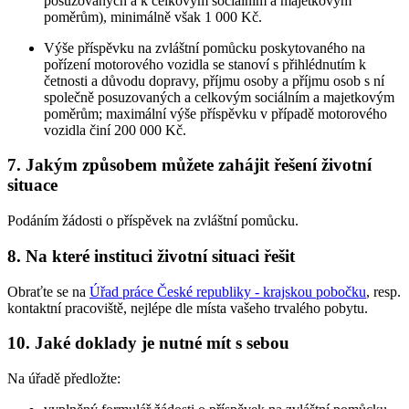
posuzovaných a k celkovým sociálním a majetkovým
poměrům), minimálně však 1 000 Kč.
Výše příspěvku na zvláštní pomůcku poskytovaného na
pořízení motorového vozidla se stanoví s přihlédnutím k
četnosti a důvodu dopravy, příjmu osoby a příjmu osob s ní
společně posuzovaných a celkovým sociálním a majetkovým
poměrům; maximální výše příspěvku v případě motorového
vozidla činí 200 000 Kč.
7. Jakým způsobem můžete zahájit řešení životní
situace
Podáním žádosti o příspěvek na zvláštní pomůcku.
8. Na které instituci životní situaci řešit
Obraťte se na
Úřad práce České republiky - krajskou pobočku
, resp.
kontaktní pracoviště, nejlépe dle místa vašeho trvalého pobytu.
10. Jaké doklady je nutné mít s sebou
Na úřadě předložte: