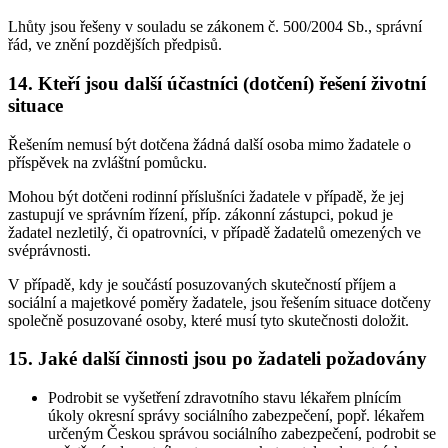
Lhůty jsou řešeny v souladu se zákonem č. 500/2004 Sb., správní
řád, ve znění pozdějších předpisů.
14. Kteří jsou další účastníci (dotčení) řešení životní
situace
Řešením nemusí být dotčena žádná další osoba mimo žadatele o
příspěvek na zvláštní pomůcku.
Mohou být dotčeni rodinní příslušníci žadatele v případě, že jej
zastupují ve správním řízení, příp. zákonní zástupci, pokud je
žadatel nezletilý, či opatrovníci, v případě žadatelů omezených ve
svéprávnosti.
V případě, kdy je součástí posuzovaných skutečností příjem a
sociální a majetkové poměry žadatele, jsou řešením situace dotčeny
společně posuzované osoby, které musí tyto skutečnosti doložit.
15. Jaké další činnosti jsou po žadateli požadovány
Podrobit se vyšetření zdravotního stavu lékařem plnícím
úkoly okresní správy sociálního zabezpečení, popř. lékařem
určeným Českou správou sociálního zabezpečení, podrobit se