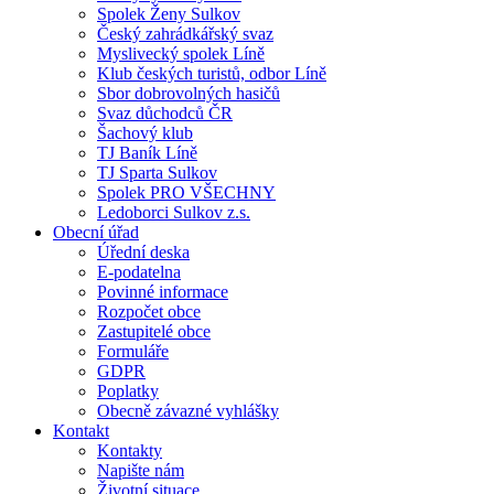
Spolek Ženy Sulkov
Český zahrádkářský svaz
Myslivecký spolek Líně
Klub českých turistů, odbor Líně
Sbor dobrovolných hasičů
Svaz důchodců ČR
Šachový klub
TJ Baník Líně
TJ Sparta Sulkov
Spolek PRO VŠECHNY
Ledoborci Sulkov z.s.
Obecní úřad
Úřední deska
E-podatelna
Povinné informace
Rozpočet obce
Zastupitelé obce
Formuláře
GDPR
Poplatky
Obecně závazné vyhlášky
Kontakt
Kontakty
Napište nám
Životní situace