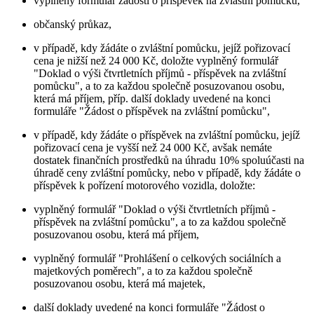
vyplněný formulář žádosti o příspěvek na zvláštní pomůcku,
občanský průkaz,
v případě, kdy žádáte o zvláštní pomůcku, jejíž pořizovací
cena je nižší než 24 000 Kč, doložte vyplněný formulář
"Doklad o výši čtvrtletních příjmů - příspěvek na zvláštní
pomůcku", a to za každou společně posuzovanou osobu,
která má příjem, příp. další doklady uvedené na konci
formuláře "Žádost o příspěvek na zvláštní pomůcku",
v případě, kdy žádáte o příspěvek na zvláštní pomůcku, jejíž
pořizovací cena je vyšší než 24 000 Kč, avšak nemáte
dostatek finančních prostředků na úhradu 10% spoluúčasti na
úhradě ceny zvláštní pomůcky, nebo v případě, kdy žádáte o
příspěvek k pořízení motorového vozidla, doložte:
vyplněný formulář "Doklad o výši čtvrtletních příjmů -
příspěvek na zvláštní pomůcku", a to za každou společně
posuzovanou osobu, která má příjem,
vyplněný formulář "Prohlášení o celkových sociálních a
majetkových poměrech", a to za každou společně
posuzovanou osobu, která má majetek,
další doklady uvedené na konci formuláře "Žádost o