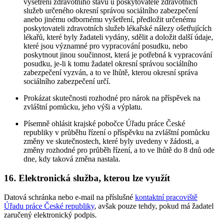
vyšetření zdravotního stavu u poskytovatele zdravotních
služeb určeného okresní správou sociálního zabezpečení
anebo jinému odbornému vyšetření, předložit určenému
poskytovateli zdravotních služeb lékařské nálezy ošetřujících
lékařů, které byly žadateli vydány, sdělit a doložit další údaje,
které jsou významné pro vypracování posudku, nebo
poskytnout jinou součinnost, která je potřebná k vypracování
posudku, je-li k tomu žadatel okresní správou sociálního
zabezpečení vyzván, a to ve lhůtě, kterou okresní správa
sociálního zabezpečení určí.
Prokázat skutečnosti rozhodné pro nárok na příspěvek na
zvláštní pomůcku, jeho výši a výplatu.
Písemně ohlásit krajské pobočce Úřadu práce České
republiky v průběhu řízení o příspěvku na zvláštní pomůcku
změny ve skutečnostech, které byly uvedeny v žádosti, a
změny rozhodné pro průběh řízení, a to ve lhůtě do 8 dnů ode
dne, kdy taková změna nastala.
16. Elektronická služba, kterou lze využít
Datová schránka nebo e-mail na příslušné
kontaktní pracoviště
Úřadu práce České republiky
, avšak pouze tehdy, pokud má žadatel
zaručený elektronický podpis.