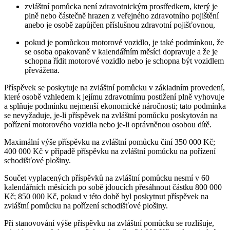
zvláštní pomůcka není zdravotnickým prostředkem, který je
plně nebo částečně hrazen z veřejného zdravotního pojištění
anebo je osobě zapůjčen příslušnou zdravotní pojišťovnou,
pokud je pomůckou motorové vozidlo, je také podmínkou, že
se osoba opakovaně v kalendářním měsíci dopravuje a že je
schopna řídit motorové vozidlo nebo je schopna být vozidlem
převážena.
Příspěvek se poskytuje na zvláštní pomůcku v základním provedení,
které osobě vzhledem k jejímu zdravotnímu postižení plně vyhovuje
a splňuje podmínku nejmenší ekonomické náročnosti; tato podmínka
se nevyžaduje, je-li příspěvek na zvláštní pomůcku poskytován na
pořízení motorového vozidla nebo je-li oprávněnou osobou dítě.
Maximální výše příspěvku na zvláštní pomůcku činí 350 000 Kč;
400 000 Kč v případě příspěvku na zvláštní pomůcku na pořízení
schodišťové plošiny.
Součet vyplacených příspěvků na zvláštní pomůcku nesmí v 60
kalendářních měsících po sobě jdoucích přesáhnout částku 800 000
Kč; 850 000 Kč, pokud v této době byl poskytnut příspěvek na
zvláštní pomůcku na pořízení schodišťové plošiny.
Při stanovování výše příspěvku na zvláštní pomůcku se rozlišuje,