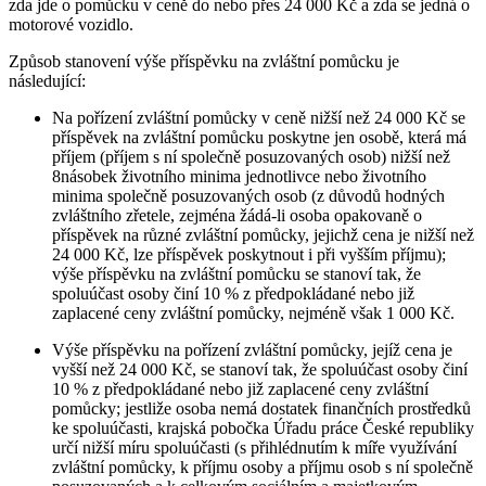
zda jde o pomůcku v ceně do nebo přes 24 000 Kč a zda se jedná o
motorové vozidlo.
Způsob stanovení výše příspěvku na zvláštní pomůcku je
následující:
Na pořízení zvláštní pomůcky v ceně nižší než 24 000 Kč se
příspěvek na zvláštní pomůcku poskytne jen osobě, která má
příjem (příjem s ní společně posuzovaných osob) nižší než
8násobek životního minima jednotlivce nebo životního
minima společně posuzovaných osob (z důvodů hodných
zvláštního zřetele, zejména žádá-li osoba opakovaně o
příspěvek na různé zvláštní pomůcky, jejichž cena je nižší než
24 000 Kč, lze příspěvek poskytnout i při vyšším příjmu);
výše příspěvku na zvláštní pomůcku se stanoví tak, že
spoluúčast osoby činí 10 % z předpokládané nebo již
zaplacené ceny zvláštní pomůcky, nejméně však 1 000 Kč.
Výše příspěvku na pořízení zvláštní pomůcky, jejíž cena je
vyšší než 24 000 Kč, se stanoví tak, že spoluúčast osoby činí
10 % z předpokládané nebo již zaplacené ceny zvláštní
pomůcky; jestliže osoba nemá dostatek finančních prostředků
ke spoluúčasti, krajská pobočka Úřadu práce České republiky
určí nižší míru spoluúčasti (s přihlédnutím k míře využívání
zvláštní pomůcky, k příjmu osoby a příjmu osob s ní společně