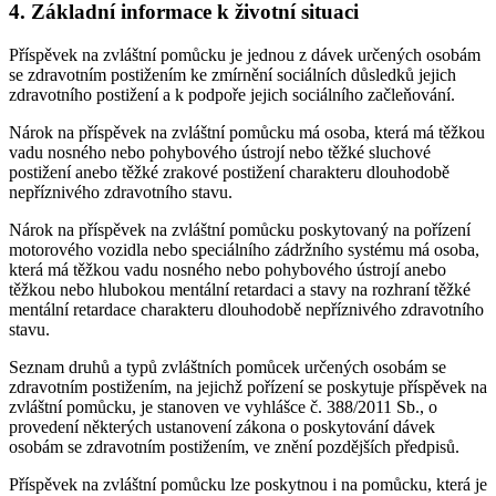
4. Základní informace k životní situaci
Příspěvek na zvláštní pomůcku je jednou z dávek určených osobám
se zdravotním postižením ke zmírnění sociálních důsledků jejich
zdravotního postižení a k podpoře jejich sociálního začleňování.
Nárok na příspěvek na zvláštní pomůcku má osoba, která má těžkou
vadu nosného nebo pohybového ústrojí nebo těžké sluchové
postižení anebo těžké zrakové postižení charakteru dlouhodobě
nepříznivého zdravotního stavu.
Nárok na příspěvek na zvláštní pomůcku poskytovaný na pořízení
motorového vozidla nebo speciálního zádržního systému má osoba,
která má těžkou vadu nosného nebo pohybového ústrojí anebo
těžkou nebo hlubokou mentální retardaci a stavy na rozhraní těžké
mentální retardace charakteru dlouhodobě nepříznivého zdravotního
stavu.
Seznam druhů a typů zvláštních pomůcek určených osobám se
zdravotním postižením, na jejichž pořízení se poskytuje příspěvek na
zvláštní pomůcku, je stanoven ve vyhlášce č. 388/2011 Sb., o
provedení některých ustanovení zákona o poskytování dávek
osobám se zdravotním postižením, ve znění pozdějších předpisů.
Příspěvek na zvláštní pomůcku lze poskytnou i na pomůcku, která je