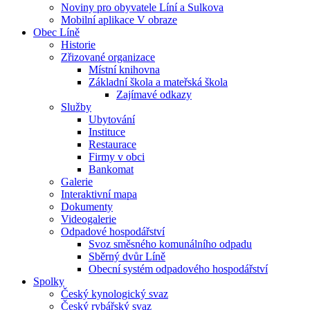
Noviny pro obyvatele Líní a Sulkova
Mobilní aplikace V obraze
Obec Líně
Historie
Zřizované organizace
Místní knihovna
Základní škola a mateřská škola
Zajímavé odkazy
Služby
Ubytování
Instituce
Restaurace
Firmy v obci
Bankomat
Galerie
Interaktivní mapa
Dokumenty
Videogalerie
Odpadové hospodářství
Svoz směsného komunálního odpadu
Sběrný dvůr Líně
Obecní systém odpadového hospodářství
Spolky
Český kynologický svaz
Český rybářský svaz