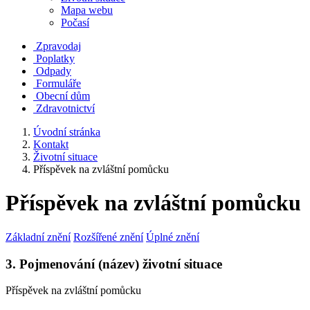
Mapa webu
Počasí
Zpravodaj
Poplatky
Odpady
Formuláře
Obecní dům
Zdravotnictví
Úvodní stránka
Kontakt
Životní situace
Příspěvek na zvláštní pomůcku
Příspěvek na zvláštní pomůcku
Základní znění
Rozšířené znění
Úplné znění
3. Pojmenování (název) životní situace
Příspěvek na zvláštní pomůcku