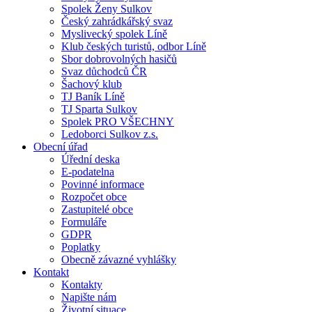
Spolek Ženy Sulkov
Český zahrádkářský svaz
Myslivecký spolek Líně
Klub českých turistů, odbor Líně
Sbor dobrovolných hasičů
Svaz důchodců ČR
Šachový klub
TJ Baník Líně
TJ Sparta Sulkov
Spolek PRO VŠECHNY
Ledoborci Sulkov z.s.
Obecní úřad
Úřední deska
E-podatelna
Povinné informace
Rozpočet obce
Zastupitelé obce
Formuláře
GDPR
Poplatky
Obecně závazné vyhlášky
Kontakt
Kontakty
Napište nám
Životní situace