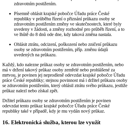
zdravotním postižením.
Písemně ohlásit krajské pobočce Úřadu práce České
republiky v průběhu řízení o přiznání průkazu osoby se
zdravotním postižením změny ve skutečnostech, které byly
uvedeny v žádosti, a změny rozhodné pro průběh řízení, a to
ve lhůtě do 8 dnů ode dne, kdy taková změna nastala.
Ohlásit ztrátu, odcizení, poškození nebo zničení průkazu
osoby se zdravotním postižením, příp. změnu údajů
uvedených na průkazu.
Každý, kdo nalezne průkaz osoby se zdravotním postižením, nebo
má v držení takový průkaz osoby zemřelé nebo prohlášené za
mrtvou, je povinen jej neprodleně odevzdat krajské pobočce Úřadu
práce České republiky; stejnou povinnost má i držitel průkazu osoby
se zdravotním postižením, který ohlásil ztrátu svého průkazu, jestliže
průkaz nalezl nebo získal zpět.
Držitel průkazu osoby se zdravotním postižením je povinen
odevzdat tento průkaz krajské pobočce Úřadu práce České
republiky také v případě, kdy je mu vydán nový průkaz.
16. Elektronická služba, kterou lze využít