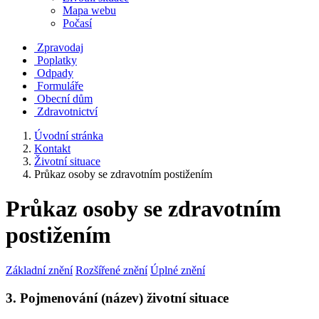
Mapa webu
Počasí
Zpravodaj
Poplatky
Odpady
Formuláře
Obecní dům
Zdravotnictví
Úvodní stránka
Kontakt
Životní situace
Průkaz osoby se zdravotním postižením
Průkaz osoby se zdravotním
postižením
Základní znění
Rozšířené znění
Úplné znění
3. Pojmenování (název) životní situace