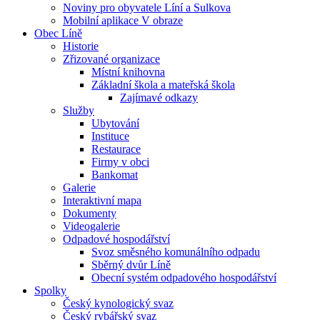
Noviny pro obyvatele Líní a Sulkova
Mobilní aplikace V obraze
Obec Líně
Historie
Zřizované organizace
Místní knihovna
Základní škola a mateřská škola
Zajímavé odkazy
Služby
Ubytování
Instituce
Restaurace
Firmy v obci
Bankomat
Galerie
Interaktivní mapa
Dokumenty
Videogalerie
Odpadové hospodářství
Svoz směsného komunálního odpadu
Sběrný dvůr Líně
Obecní systém odpadového hospodářství
Spolky
Český kynologický svaz
Český rybářský svaz