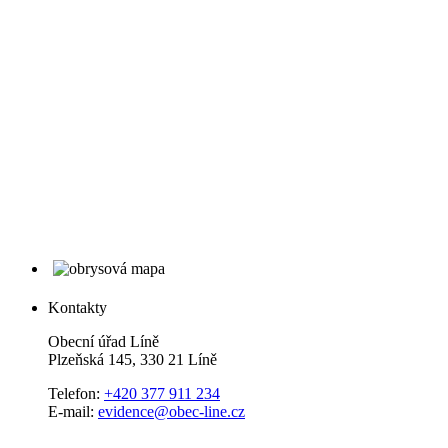
Kontakty
Obecní úřad Líně
Plzeňská 145, 330 21 Líně
Telefon:
+420 377 911 234
E-mail:
evidence@obec-line.cz