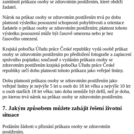
zamítnutí průkazu osoby se zdravotním postižením, které obdrží
žadatel.
Nárok na průkaz osoby se zdravotním postižením trvá po dobu
platnosti výsledku posouzení schopnosti pohyblivosti a orientace
žadatele o průkaz osoby se zdravotním postižením; platnost tohoto
výsledku posouzení může být časově omezena nebo je bez
časového omezení.
Krajská pobočka Úřadu práce České republiky vydá osobě průkaz
osoby se zdravotním postižením po předložení fotografie a zaplacení
správního poplatku; současně s vydáním průkazu osoby se
zdravotním postižením krajská pobočka Úřadu práce České
republiky určí dobu platnosti tohoto průkazu jako veřejné listiny.
Doba platnosti průkazu osoby se zdravotním postižením jako
veřejné listiny je nejvýše 5 let u osob do 18 let věku a nejvýše 10 let
u osob starších 18 let věku; tato doba nemůže být delší, než je doba,
po kterou trvá nárok na průkaz osoby se zdravotním postižením.
7. Jakým způsobem můžete zahájit řešení životní
situace
Podáním žádosti o přiznání průkazu osoby se zdravotním
postižením.