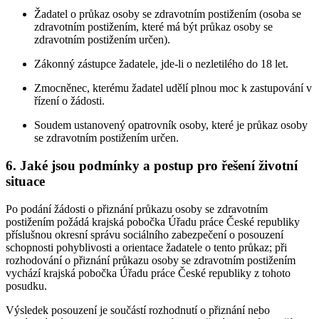
Žadatel o průkaz osoby se zdravotním postižením (osoba se
zdravotním postižením, které má být průkaz osoby se
zdravotním postižením určen).
Zákonný zástupce žadatele, jde-li o nezletilého do 18 let.
Zmocněnec, kterému žadatel udělí plnou moc k zastupování v
řízení o žádosti.
Soudem ustanovený opatrovník osoby, které je průkaz osoby
se zdravotním postižením určen.
6. Jaké jsou podmínky a postup pro řešení životní
situace
Po podání žádosti o přiznání průkazu osoby se zdravotním
postižením požádá krajská pobočka Úřadu práce České republiky
příslušnou okresní správu sociálního zabezpečení o posouzení
schopnosti pohyblivosti a orientace žadatele o tento průkaz; při
rozhodování o přiznání průkazu osoby se zdravotním postižením
vychází krajská pobočka Úřadu práce České republiky z tohoto
posudku.
Výsledek posouzení je součástí rozhodnutí o přiznání nebo