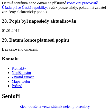
Datová schránka nebo e-mail na příslušné
kontaktní pracoviště
Úřadu práce České republiky
, avšak pouze tehdy, pokud má žadatel
zaručený elektronický podpis.
28. Popis byl naposledy aktualizován
01.01.2017
29. Datum konce platnosti popisu
Bez časového omezení.
Kontakt
Kontakty
Napište nám
Životní situace
Mapa webu
Počasí
Senioři
Zjednodušená verze stránek nejen pro seniory