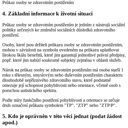
Průkaz osoby se zdravotním postižením
4. Základní informace k životní situaci
Průkaz osoby se zdravotním postižením je jedním z nástrojů sociální
politiky určených ke zmírnění sociálních důsledků zdravotního
postižení.
Osoby, které jsou držiteli průkazu osoby se zdravotním postižením,
mohou v závislosti na symbolu uvedeném na průkazu uplatňovat
širokou škálu benefitů, které jim garantují jednotlivé právní předpisy,
popř. které jim nabízí soukromé subjekty zejména v oblasti služeb.
Nárok na průkaz osoby se zdravotním postižením má osoba starší 1
roku s tělesným, smyslovým nebo duševním postižením charakteru
dlouhodobě nepříznivého zdravotního stavu, které podstatně
omezuje její schopnost pohyblivosti nebo orientace, včetně osob s
poruchou autistického spektra.
Podle míry funkčního postižení pohyblivosti a orientace se určuje
druh označení průkazu symbolem "TP", "ZTP" nebo "ZTP/P".
5. Kdo je oprávněn v této věci jednat (podat žádost
apod.)