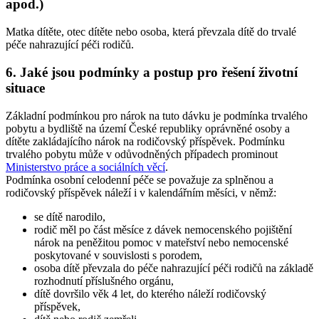
apod.)
Matka dítěte, otec dítěte nebo osoba, která převzala dítě do trvalé
péče nahrazující péči rodičů.
6. Jaké jsou podmínky a postup pro řešení životní
situace
Základní podmínkou pro nárok na tuto dávku je podmínka trvalého
pobytu a bydliště na území České republiky oprávněné osoby a
dítěte zakládajícího nárok na rodičovský příspěvek. Podmínku
trvalého pobytu může v odůvodněných případech prominout
Ministerstvo práce a sociálních věcí
.
Podmínka osobní celodenní péče se považuje za splněnou a
rodičovský příspěvek náleží i v kalendářním měsíci, v němž:
se dítě narodilo,
rodič měl po část měsíce z dávek nemocenského pojištění
nárok na peněžitou pomoc v mateřství nebo nemocenské
poskytované v souvislosti s porodem,
osoba dítě převzala do péče nahrazující péči rodičů na základě
rozhodnutí příslušného orgánu,
dítě dovršilo věk 4 let, do kterého náleží rodičovský
příspěvek,