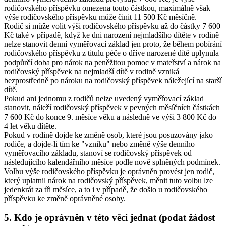
rodičovského příspěvku omezena touto částkou, maximálně však
výše rodičovského příspěvku může činit 11 500 Kč měsíčně.
Rodič si může volit výši rodičovského příspěvku až do částky 7 600
Kč také v případě, když ke dni narození nejmladšího dítěte v rodině
nelze stanovit denní vyměřovací základ jen proto, že během pobírání
rodičovského příspěvku z titulu péče o dříve narozené dítě uplynula
podpůrčí doba pro nárok na peněžitou pomoc v mateřství a nárok na
rodičovský příspěvek na nejmladší dítě v rodině vzniká
bezprostředně po nároku na rodičovský příspěvek náležející na starší
dítě.
Pokud ani jednomu z rodičů nelze uvedený vyměřovací základ
stanovit, náleží rodičovský příspěvek v pevných měsíčních částkách
7 600 Kč do konce 9. měsíce věku a následně ve výši 3 800 Kč do
4 let věku dítěte.
Pokud v rodině dojde ke změně osob, které jsou posuzovány jako
rodiče, a dojde-li tím ke "vzniku" nebo změně výše denního
vyměřovacího základu, stanoví se rodičovský příspěvek od
následujícího kalendářního měsíce podle nově splněných podmínek.
Volbu výše rodičovského příspěvku je oprávněn provést jen rodič,
který uplatnil nárok na rodičovský příspěvek, měnit tuto volbu lze
jedenkrát za tři měsíce, a to i v případě, že došlo u rodičovského
příspěvku ke změně oprávněné osoby.
5. Kdo je oprávněn v této věci jednat (podat žádost