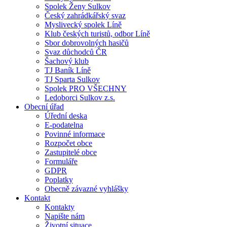
Spolek Ženy Sulkov
Český zahrádkářský svaz
Myslivecký spolek Líně
Klub českých turistů, odbor Líně
Sbor dobrovolných hasičů
Svaz důchodců ČR
Šachový klub
TJ Baník Líně
TJ Sparta Sulkov
Spolek PRO VŠECHNY
Ledoborci Sulkov z.s.
Obecní úřad
Úřední deska
E-podatelna
Povinné informace
Rozpočet obce
Zastupitelé obce
Formuláře
GDPR
Poplatky
Obecně závazné vyhlášky
Kontakt
Kontakty
Napište nám
Životní situace