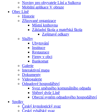
Noviny pro obyvatele Líní a Sulkova
Mobilní aplikace V obraze
Obec Líně
Historie
Zřizované organizace
Místní knihovna
Základní škola a mateřská škola
Zajímavé odkazy
Služby
Ubytování
Instituce
Restaurace
Firmy v obci
Bankomat
Galerie
Interaktivní mapa
Dokumenty
Videogalerie
Odpadové hospodářství
Svoz směsného komunálního odpadu
Sběrný dvůr Líně
Obecní systém odpadového hospodářství
Spolky
Český kynologický svaz
Český rybářský svaz