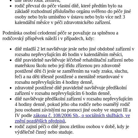
dítě nebo rodič zemřeli,
rodič převzal do péče vlastní dítě, které předtím bylo na
základě rozhodnutí příslušného orgánu svěřeno do péče jiné
osoby nebo bylo umístěno v ústavu nebo bylo více než 3
kalendářní měsíce v péči zdravotnického zařízení.
Podmínka osobní celodenní péče se považuje za splněnou a
rodičovský příspěvek náleží i v případech, kdy:
dítě mladší 2 let navštěvuje jesle nebo jiné obdobné zařízení v
rozsahu nepřevyšujícím 46 hodin v kalendářním měsíci,
dítě pravidelně navštěvuje léčebně rehabilitační zařízení nebo
mateřskou školu nebo její třídu zřízenou pro zdravotně
postižené děti či jesle se zaměřením na vady zraku, sluchu,
řeči a na děti tělesně postižené a mentálně retardované v
rozsahu nepřevyšujícím 4 hodiny denně,
zdravotně postižené dítě pravidelně navštěvuje předškolní
zařízení v rozsahu nepřevyšujícím 6 hodin denně,
dítě navštěvuje předškolní zařízení v rozsahu nepřevyšujícím
4 hodiny denně, pokud jeho oba rodiče nebo osamělý rodič
jsou osobami závislými na pomoci jiné osoby ve stupni III a
IV podle
zákona č. 108/2006 Sb., o sociálních službách, ve
znění pozdějších předpisů
,
rodič zajistí péči o dítě jinou zletilou osobou v době, kdy je
výdělečně činný nebo studuje.