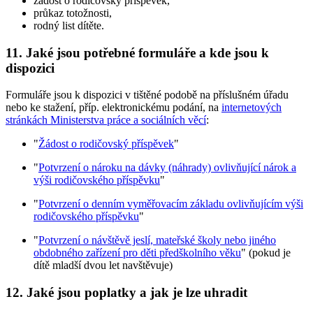
žádost o rodičovský příspěvek,
průkaz totožnosti,
rodný list dítěte.
11. Jaké jsou potřebné formuláře a kde jsou k
dispozici
Formuláře jsou k dispozici v tištěné podobě na příslušném úřadu
nebo ke stažení, příp. elektronickému podání, na
internetových
stránkách Ministerstva práce a sociálních věcí
:
"
Žádost o rodičovský příspěvek
"
"
Potvrzení o nároku na dávky (náhrady) ovlivňující nárok a
výši rodičovského příspěvku
"
"
Potvrzení o denním vyměřovacím základu ovlivňujícím výši
rodičovského příspěvku
"
"
Potvrzení o návštěvě jeslí, mateřské školy nebo jiného
obdobného zařízení pro děti předškolního věku
" (pokud je
dítě mladší dvou let navštěvuje)
12. Jaké jsou poplatky a jak je lze uhradit