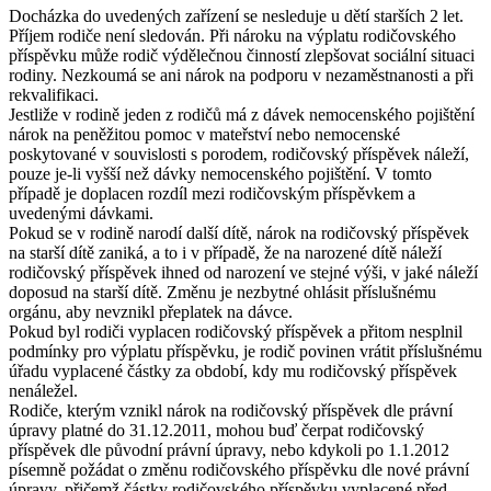
Docházka do uvedených zařízení se nesleduje u dětí starších 2 let.
Příjem rodiče není sledován. Při nároku na výplatu rodičovského
příspěvku může rodič výdělečnou činností zlepšovat sociální situaci
rodiny. Nezkoumá se ani nárok na podporu v nezaměstnanosti a při
rekvalifikaci.
Jestliže v rodině jeden z rodičů má z dávek nemocenského pojištění
nárok na peněžitou pomoc v mateřství nebo nemocenské
poskytované v souvislosti s porodem, rodičovský příspěvek náleží,
pouze je-li vyšší než dávky nemocenského pojištění. V tomto
případě je doplacen rozdíl mezi rodičovským příspěvkem a
uvedenými dávkami.
Pokud se v rodině narodí další dítě, nárok na rodičovský příspěvek
na starší dítě zaniká, a to i v případě, že na narozené dítě náleží
rodičovský příspěvek ihned od narození ve stejné výši, v jaké náleží
doposud na starší dítě. Změnu je nezbytné ohlásit příslušnému
orgánu, aby nevznikl přeplatek na dávce.
Pokud byl rodiči vyplacen rodičovský příspěvek a přitom nesplnil
podmínky pro výplatu příspěvku, je rodič povinen vrátit příslušnému
úřadu vyplacené částky za období, kdy mu rodičovský příspěvek
nenáležel.
Rodiče, kterým vznikl nárok na rodičovský příspěvek dle právní
úpravy platné do 31.12.2011, mohou buď čerpat rodičovský
příspěvek dle původní právní úpravy, nebo kdykoli po 1.1.2012
písemně požádat o změnu rodičovského příspěvku dle nové právní
úpravy, přičemž částky rodičovského příspěvku vyplacené před