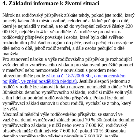
4. Základní informace k životní situaci
Nárok na rodičovský příspěvek získáte tehdy, pokud jste rodič, který
po celý kalendářní měsíc osobně, celodenně a řádně pečuje o dítě,
které je nejmladší v rodině, a to až do vyčerpání celkové částky 220
000 Kč, nejdéle do 4 let věku dítěte. Za rodiče se pro nárok na
rodičovský příspěvek považuje i osoba, které bylo dítě svěřeno
rozhodnutím příslušného orgánu do péče, osoba pečující o osvojené
dítě nebo o dítě, jehož rodič zemřel, a dále osoba pečující o dítě
manžela.
Pro stanovení nároku a výše rodičovského příspěvku je rozhodující
výše denního vyměřovacího základu pro stanovení peněžité pomoci
v mateřství nebo nemocenské v souvislosti s porodem nebo
převzetím dítěte podle
zákona č. 187/2006 Sb., o nemocenském
pojištění, ve znění pozdějších předpisů
. Jestliže alespoň jednomu z
rodičů v rodině lze stanovit k datu narození nejmladšího dítěte 70 %
30násobku denního vyměřovacího základu, rodič si může volit výši
a tím i délku pobírání rodičovského příspěvku. Pokud lze denní
vyměřovací základ stanovit u obou rodičů, vychází se z toho, který
je vyšší.
Maximální měsíční výše rodičovského příspěvku se stanoví ve
vazbě na denní vyměřovací základ: pokud 70 % 30násobku denního
vyměřovacího základu je nižší nebo rovno 7 600 Kč, rodičovský
příspěvek může činit nejvýše 7 600 Kč; pokud 70 % 30násobku
denního vyměřovacího základu převyšuje 7 600 Kč, je výše