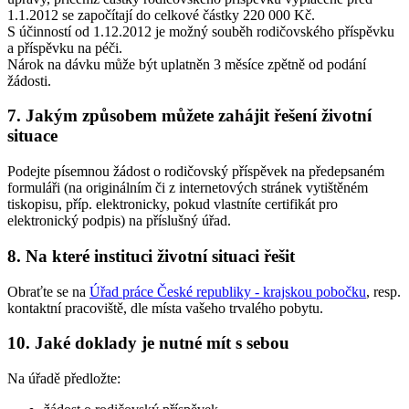
1.1.2012 se započítají do celkové částky 220 000 Kč.
S účinností od 1.12.2012 je možný souběh rodičovského příspěvku
a příspěvku na péči.
Nárok na dávku může být uplatněn 3 měsíce zpětně od podání
žádosti.
7. Jakým způsobem můžete zahájit řešení životní
situace
Podejte písemnou žádost o rodičovský příspěvek na předepsaném
formuláři (na originálním či z internetových stránek vytištěném
tiskopisu, příp. elektronicky, pokud vlastníte certifikát pro
elektronický podpis) na příslušný úřad.
8. Na které instituci životní situaci řešit
Obraťte se na
Úřad práce České republiky - krajskou pobočku
, resp.
kontaktní pracoviště, dle místa vašeho trvalého pobytu.
10. Jaké doklady je nutné mít s sebou
Na úřadě předložte: