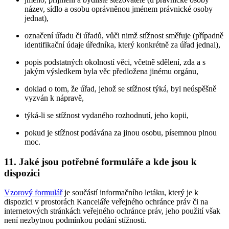
název, sídlo a osobu oprávněnou jménem právnické osoby
jednat),
označení úřadu či úřadů, vůči nimž stížnost směřuje (případně
identifikační údaje úředníka, který konkrétně za úřad jednal),
popis podstatných okolností věci, včetně sdělení, zda a s
jakým výsledkem byla věc předložena jinému orgánu,
doklad o tom, že úřad, jehož se stížnost týká, byl neúspěšně
vyzván k nápravě,
týká-li se stížnost vydaného rozhodnutí, jeho kopii,
pokud je stížnost podávána za jinou osobu, písemnou plnou
moc.
11. Jaké jsou potřebné formuláře a kde jsou k
dispozici
Vzorový formulář
je součástí informačního letáku, který je k
dispozici v prostorách Kanceláře veřejného ochránce práv či na
internetových stránkách veřejného ochránce práv, jeho použití však
není nezbytnou podmínkou podání stížnosti.