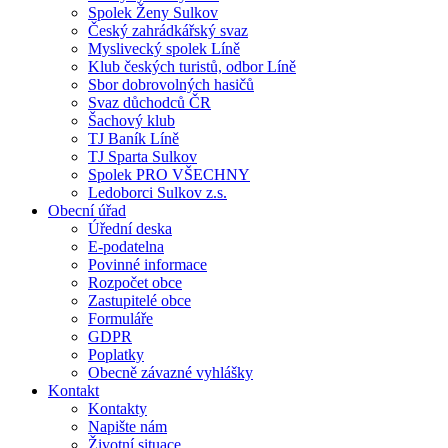
Spolek Ženy Sulkov
Český zahrádkářský svaz
Myslivecký spolek Líně
Klub českých turistů, odbor Líně
Sbor dobrovolných hasičů
Svaz důchodců ČR
Šachový klub
TJ Baník Líně
TJ Sparta Sulkov
Spolek PRO VŠECHNY
Ledoborci Sulkov z.s.
Obecní úřad
Úřední deska
E-podatelna
Povinné informace
Rozpočet obce
Zastupitelé obce
Formuláře
GDPR
Poplatky
Obecně závazné vyhlášky
Kontakt
Kontakty
Napište nám
Životní situace