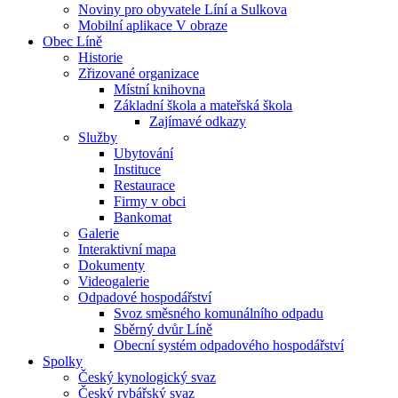
Noviny pro obyvatele Líní a Sulkova
Mobilní aplikace V obraze
Obec Líně
Historie
Zřizované organizace
Místní knihovna
Základní škola a mateřská škola
Zajímavé odkazy
Služby
Ubytování
Instituce
Restaurace
Firmy v obci
Bankomat
Galerie
Interaktivní mapa
Dokumenty
Videogalerie
Odpadové hospodářství
Svoz směsného komunálního odpadu
Sběrný dvůr Líně
Obecní systém odpadového hospodářství
Spolky
Český kynologický svaz
Český rybářský svaz