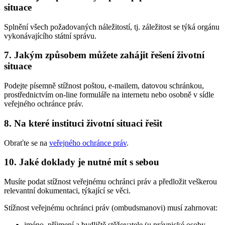
situace
Splnění všech požadovaných náležitostí, tj. záležitost se týká orgánu
vykonávajícího státní správu.
7. Jakým způsobem můžete zahájit řešení životní
situace
Podejte písemně stížnost poštou, e-mailem, datovou schránkou,
prostřednictvím on-line formuláře na internetu nebo osobně v sídle
veřejného ochránce práv.
8. Na které instituci životní situaci řešit
Obraťte se na
veřejného ochránce práv
.
10. Jaké doklady je nutné mít s sebou
Musíte podat stížnost veřejnému ochránci práv a předložit veškerou
relevantní dokumentaci, týkající se věci.
Stížnost veřejnému ochránci práv (ombudsmanovi) musí zahrnovat:
jméno, příjmení a bydliště stěžovatele (u právnické osoby