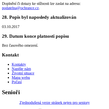
Doplnění či dotazy ke stížnosti lze zaslat na adresu:
podatelna@ochrance.cz
.
28. Popis byl naposledy aktualizován
03.10.2017
29. Datum konce platnosti popisu
Bez časového omezení.
Kontakt
Kontakty
Napište nám
Životní situace
Mapa webu
Počasí
Senioři
Zjednodušená verze stránek nejen pro seniory