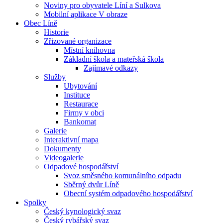
Noviny pro obyvatele Líní a Sulkova
Mobilní aplikace V obraze
Obec Líně
Historie
Zřizované organizace
Místní knihovna
Základní škola a mateřská škola
Zajímavé odkazy
Služby
Ubytování
Instituce
Restaurace
Firmy v obci
Bankomat
Galerie
Interaktivní mapa
Dokumenty
Videogalerie
Odpadové hospodářství
Svoz směsného komunálního odpadu
Sběrný dvůr Líně
Obecní systém odpadového hospodářství
Spolky
Český kynologický svaz
Český rybářský svaz