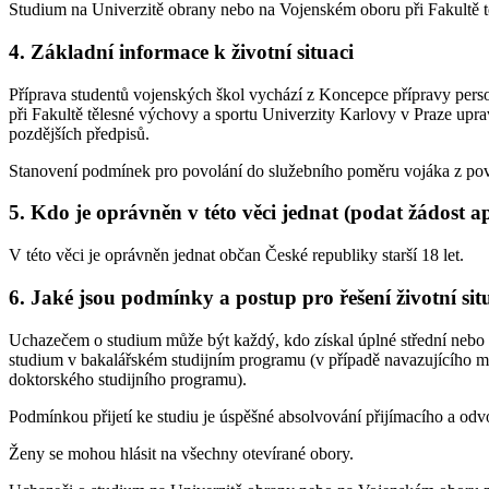
Studium na Univerzitě obrany nebo na Vojenském oboru při Fakultě t
4. Základní informace k životní situaci
Příprava studentů vojenských škol vychází z Koncepce přípravy perso
při Fakultě tělesné výchovy a sportu Univerzity Karlovy v Praze upr
pozdějších předpisů.
Stanovení podmínek pro povolání do služebního poměru vojáka z povo
5. Kdo je oprávněn v této věci jednat (podat žádost a
V této věci je oprávněn jednat občan České republiky starší 18 let.
6. Jaké jsou podmínky a postup pro řešení životní sit
Uchazečem o studium může být každý, kdo získal úplné střední nebo ú
studium v bakalářském studijním programu (v případě navazujícího ma
doktorského studijního programu).
Podmínkou přijetí ke studiu je úspěšné absolvování přijímacího a odvo
Ženy se mohou hlásit na všechny otevírané obory.