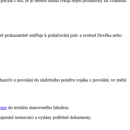
očítat s tím, že je během studia čekají nejen požadavky na zvládnutí
eré prokazatelně směřuje k potlačování práv a svobod člověka nebo
uchazeče o povolání do služebního poměru vojáka z povolání, ve znění
raze
do termínu stanoveného fakultou.
 vojenské nemocnici a vydány potřebné dokumenty.