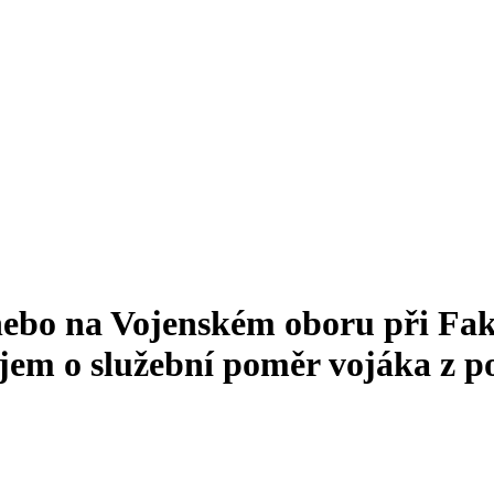
ebo na Vojenském oboru při Faku
jem o služební poměr vojáka z p