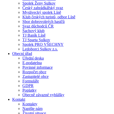
Spolek Ženy Sulkov
Český zahrádkářský svaz
Myslivecký spolek Líně
Klub českých turistů, odbor Líně
Sbor dobrovolných hasičů
Svaz důchodců ČR
Šachový klub
TJ Baník Líně
TJ Sparta Sulkov
Spolek PRO VŠECHNY
Ledoborci Sulkov z.s.
Obecní úřad
Úřední deska
E-podatelna
Povinné informace
Rozpočet obce
Zastupitelé obce
Formuláře
GDPR
Poplatky
Obecně závazné vyhlášky
Kontakt
Kontakty
Napište nám
Životní situace