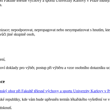
 Fakultě tělesné výchovy a sportu Univerzity Karlovy v Praze musejí p
a.
ganizace; nepodporovat, nepropagovat nebo nesympatizovat s hnutím, kt
ůči jiné skupině osob,
ení,
anoví doklady pro výběr, postup při výběru a vzor osobního dotazníku 
ace
nský obor při Fakultě tělesné výchovy a sportu Univerzity Karlovy v P
České republiky, kde vám bude upřesněn termín lékařského vyšetření ve
isknutí.