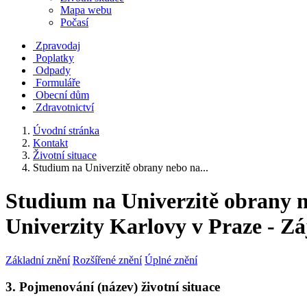
Mapa webu
Počasí
Zpravodaj
Poplatky
Odpady
Formuláře
Obecní dům
Zdravotnictví
Úvodní stránka
Kontakt
Životní situace
Studium na Univerzitě obrany nebo na...
Studium na Univerzitě obrany n
Univerzity Karlovy v Praze - Zá
Základní znění
Rozšířené znění
Úplné znění
3. Pojmenování (název) životní situace