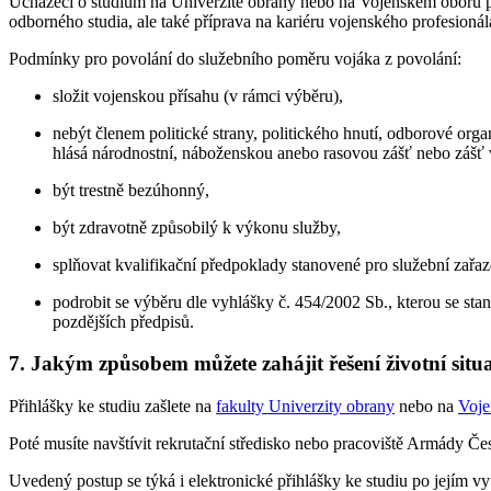
Uchazeči o studium na Univerzitě obrany nebo na Vojenském oboru při
odborného studia, ale také příprava na kariéru vojenského profesionál
Podmínky pro povolání do služebního poměru vojáka z povolání:
složit vojenskou přísahu (v rámci výběru),
nebýt členem politické strany, politického hnutí, odborové or
hlásá národnostní, náboženskou anebo rasovou zášť nebo zášť v
být trestně bezúhonný,
být zdravotně způsobilý k výkonu služby,
splňovat kvalifikační předpoklady stanovené pro služební zařaz
podrobit se výběru dle vyhlášky č. 454/2002 Sb., kterou se st
pozdějších předpisů.
7. Jakým způsobem můžete zahájit řešení životní situ
Přihlášky ke studiu zašlete na
fakulty Univerzity obrany
nebo na
Voje
Poté musíte navštívit rekrutační středisko nebo pracoviště Armády 
Uvedený postup se týká i elektronické přihlášky ke studiu po jejím vyt