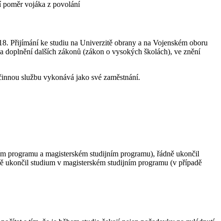
í poměr vojáka z povolání
18. Přijímání ke studiu na Univerzitě obrany a na Vojenském oboru
 a doplnění dalších zákonů (zákon o vysokých školách), ve znění
činnou službu vykonává jako své zaměstnání.
ním programu a magisterském studijním programu), řádně ukončil
ně ukončil studium v magisterském studijním programu (v případě