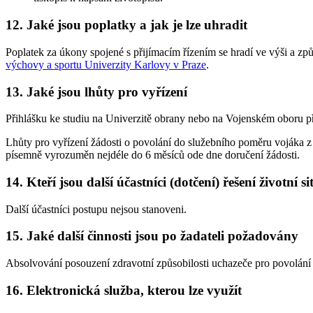
12. Jaké jsou poplatky a jak je lze uhradit
Poplatek za úkony spojené s přijímacím řízením se hradí ve výši a 
výchovy a sportu Univerzity Karlovy v Praze
.
13. Jaké jsou lhůty pro vyřízení
Přihlášku ke studiu na Univerzitě obrany nebo na Vojenském oboru př
Lhůty pro vyřízení žádosti o povolání do služebního poměru vojáka z
písemně vyrozuměn nejdéle do 6 měsíců ode dne doručení žádosti.
14. Kteří jsou další účastníci (dotčení) řešení životní s
Další účastníci postupu nejsou stanoveni.
15. Jaké další činnosti jsou po žadateli požadovány
Absolvování posouzení zdravotní způsobilosti uchazeče pro povolání
16. Elektronická služba, kterou lze využít