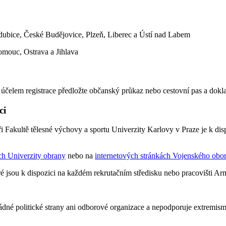
rdubice, České Budějovice, Plzeň, Liberec a Ústí nad Labem
omouc, Ostrava a Jihlava
 účelem registrace předložte občanský průkaz nebo cestovní pas a dok
ci
i Fakultě tělesné výchovy a sportu Univerzity Karlovy v Praze je k di
ch Univerzity obrany
nebo na
internetových stránkách Vojenského obor
é jsou k dispozici na každém rekrutačním středisku nebo pracovišti A
ádné politické strany ani odborové organizace a nepodporuje extremism