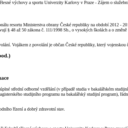
ělesné výchovy a sportu Univerzity Karlovy v Praze - Zájem o služebn
nálu resortu Ministerstva obrany České republiky na období 2012 - 20
avují § 48 až 50 zákona č. 111/1998 Sb., o vysokých školách a o změně
lání. Vojákem z povolání je občan České republiky, který vojenskou 
pod.)
uace
plné střední odborné vzdělání (v případě studia v bakalářském studij
gisterského studijního programu na bakalářský studijní program), řád
dního řízení a dobrý zdravotní stav.