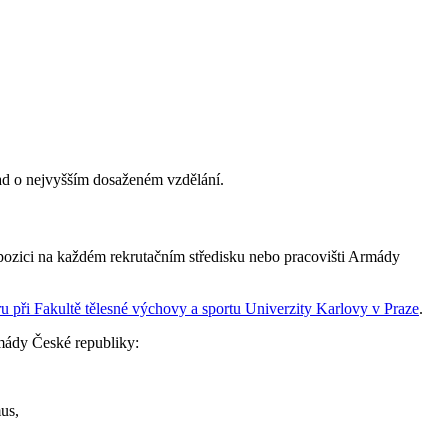
lad o nejvyšším dosaženém vzdělání.
spozici na každém rekrutačním středisku nebo pracovišti Armády
u při Fakultě tělesné výchovy a sportu Univerzity Karlovy v Praze
.
rmády České republiky:
us,