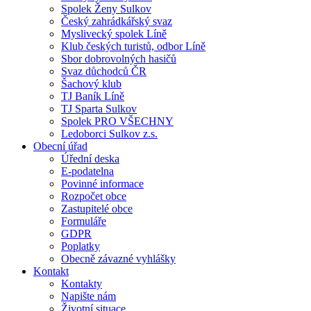
Spolek Ženy Sulkov
Český zahrádkářský svaz
Myslivecký spolek Líně
Klub českých turistů, odbor Líně
Sbor dobrovolných hasičů
Svaz důchodců ČR
Šachový klub
TJ Baník Líně
TJ Sparta Sulkov
Spolek PRO VŠECHNY
Ledoborci Sulkov z.s.
Obecní úřad
Úřední deska
E-podatelna
Povinné informace
Rozpočet obce
Zastupitelé obce
Formuláře
GDPR
Poplatky
Obecně závazné vyhlášky
Kontakt
Kontakty
Napište nám
Životní situace