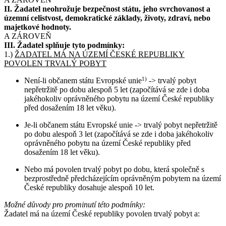
II. Žadatel neohrožuje bezpečnost státu, jeho svrchovanost a
územní celistvost, demokratické základy, životy, zdraví, nebo
majetkové hodnoty.
A ZÁROVEŇ
III. Žadatel splňuje tyto podmínky:
1.)
ŽADATEL MÁ NA ÚZEMÍ ČESKÉ REPUBLIKY
POVOLEN TRVALÝ POBYT
Není-li občanem státu Evropské unie
1)
-> trvalý pobyt
nepřetržitě po dobu alespoň 5 let (započítává se zde i doba
jakéhokoliv oprávněného pobytu na území České republiky
před dosažením 18 let věku).
Je-li občanem státu Evropské unie -> trvalý pobyt nepřetržitě
po dobu alespoň 3 let (započítává se zde i doba jakéhokoliv
oprávněného pobytu na území České republiky před
dosažením 18 let věku).
Nebo má povolen trvalý pobyt po dobu, která společně s
bezprostředně předcházejícím oprávněným pobytem na území
České republiky dosahuje alespoň 10 let.
Možné důvody pro prominutí této podmínky:
Žadatel má na území České republiky povolen trvalý pobyt a: