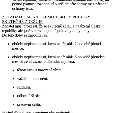
pokud platnost rozhodnutí o udělení této formy mezinárodní
ochrany trvá.
2.)
ŽADATEL SE NA ÚZEMÍ ČESKÉ REPUBLIKY
SKUTEČNĚ ZDRŽUJE
Žadatel musí prokázat, že se skutečně zdržuje na území České
republiky alespoň v rozsahu jedné poloviny doby pobytu.
Do této doby se započítávají:
období nepřítomnosti, která nepřesáhla 2 po sobě jdoucí
měsíce,
období nepřítomnosti, která nepřesáhla 6 po sobě jdoucích
měsíců ze závažného důvodu, zejména:
těhotenství a narození dítěte,
vážné onemocnění,
studium,
odborné školení,
pracovní cesta.
Možné důvody pro prominutí této podmínky: