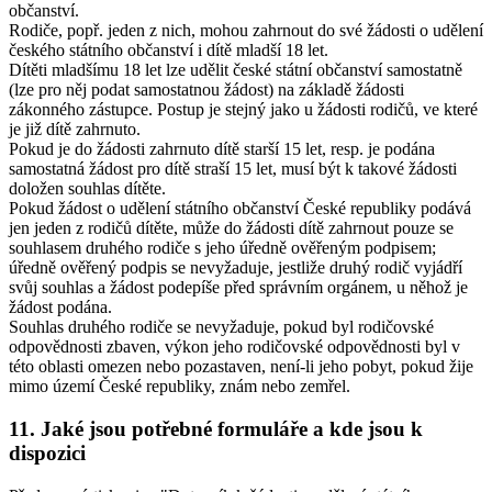
občanství.
Rodiče, popř. jeden z nich, mohou zahrnout do své žádosti o udělení
českého státního občanství i dítě mladší 18 let.
Dítěti mladšímu 18 let lze udělit české státní občanství samostatně
(lze pro něj podat samostatnou žádost) na základě žádosti
zákonného zástupce. Postup je stejný jako u žádosti rodičů, ve které
je již dítě zahrnuto.
Pokud je do žádosti zahrnuto dítě starší 15 let, resp. je podána
samostatná žádost pro dítě straší 15 let, musí být k takové žádosti
doložen souhlas dítěte.
Pokud žádost o udělení státního občanství České republiky podává
jen jeden z rodičů dítěte, může do žádosti dítě zahrnout pouze se
souhlasem druhého rodiče s jeho úředně ověřeným podpisem;
úředně ověřený podpis se nevyžaduje, jestliže druhý rodič vyjádří
svůj souhlas a žádost podepíše před správním orgánem, u něhož je
žádost podána.
Souhlas druhého rodiče se nevyžaduje, pokud byl rodičovské
odpovědnosti zbaven, výkon jeho rodičovské odpovědnosti byl v
této oblasti omezen nebo pozastaven, není-li jeho pobyt, pokud žije
mimo území České republiky, znám nebo zemřel.
11. Jaké jsou potřebné formuláře a kde jsou k
dispozici