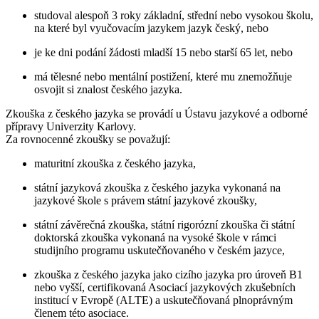
studoval alespoň 3 roky základní, střední nebo vysokou školu,
na které byl vyučovacím jazykem jazyk český, nebo
je ke dni podání žádosti mladší 15 nebo starší 65 let, nebo
má tělesné nebo mentální postižení, které mu znemožňuje
osvojit si znalost českého jazyka.
Zkouška z českého jazyka se provádí u Ústavu jazykové a odborné
přípravy Univerzity Karlovy.
Za rovnocenné zkoušky se považují:
maturitní zkouška z českého jazyka,
státní jazyková zkouška z českého jazyka vykonaná na
jazykové škole s právem státní jazykové zkoušky,
státní závěrečná zkouška, státní rigorózní zkouška či státní
doktorská zkouška vykonaná na vysoké škole v rámci
studijního programu uskutečňovaného v českém jazyce,
zkouška z českého jazyka jako cizího jazyka pro úroveň B1
nebo vyšší, certifikovaná Asociací jazykových zkušebních
institucí v Evropě (ALTE) a uskutečňovaná plnoprávným
členem této asociace.