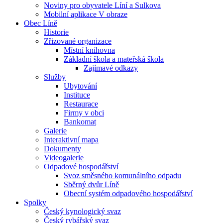
Noviny pro obyvatele Líní a Sulkova
Mobilní aplikace V obraze
Obec Líně
Historie
Zřizované organizace
Místní knihovna
Základní škola a mateřská škola
Zajímavé odkazy
Služby
Ubytování
Instituce
Restaurace
Firmy v obci
Bankomat
Galerie
Interaktivní mapa
Dokumenty
Videogalerie
Odpadové hospodářství
Svoz směsného komunálního odpadu
Sběrný dvůr Líně
Obecní systém odpadového hospodářství
Spolky
Český kynologický svaz
Český rybářský svaz