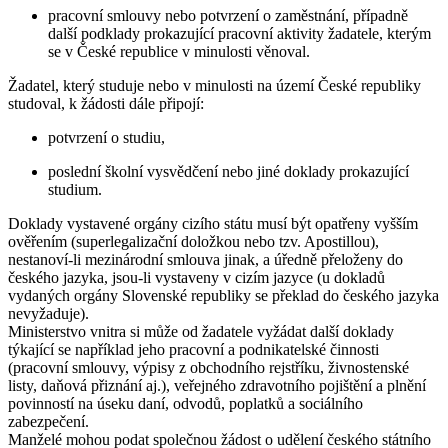
pracovní smlouvy nebo potvrzení o zaměstnání, případně
další podklady prokazující pracovní aktivity žadatele, kterým
se v České republice v minulosti věnoval.
Žadatel, který studuje nebo v minulosti na území České republiky
studoval, k žádosti dále připojí:
potvrzení o studiu,
poslední školní vysvědčení nebo jiné doklady prokazující
studium.
Doklady vystavené orgány cizího státu musí být opatřeny vyšším
ověřením (superlegalizační doložkou nebo tzv. Apostillou),
nestanoví-li mezinárodní smlouva jinak, a úředně přeloženy do
českého jazyka, jsou-li vystaveny v cizím jazyce (u dokladů
vydaných orgány Slovenské republiky se překlad do českého jazyka
nevyžaduje).
Ministerstvo vnitra si může od žadatele vyžádat další doklady
týkající se například jeho pracovní a podnikatelské činnosti
(pracovní smlouvy, výpisy z obchodního rejstříku, živnostenské
listy, daňová přiznání aj.), veřejného zdravotního pojištění a plnění
povinností na úseku daní, odvodů, poplatků a sociálního
zabezpečení.
Manželé mohou podat společnou žádost o udělení českého státního