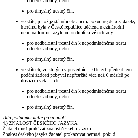
odnětí svobody, nebo
pro úmyslný trestný čin,
ve státě, jehož je státním občanem, pokud nejde o žadatele,
kterému byla v České republice udělena mezinárodní
ochrana formou azylu nebo doplňkové ochrany:
pro nedbalostní trestní čin k nepodmíněnému trestu
odnětí svobody, nebo
pro úmyslný trestný čin,
ve státech, ve kterých v posledních 10 letech přede dnem
podání žádosti pobýval nepřetržitě více než 6 měsíců po
dosažení věku 15 let:
pro nedbalostní trestní čin k nepodmíněnému trestu
odnětí svobody, nebo
pro úmyslný trestný čin.
Tuto podmínku nelze prominout!
4.)
ZNALOST ČESKÉHO JAZYKA
Žadatel musí prokázat znalost českého jazyka.
Znalost českého jazyka žadatel prokazovat nemusí, pokud: