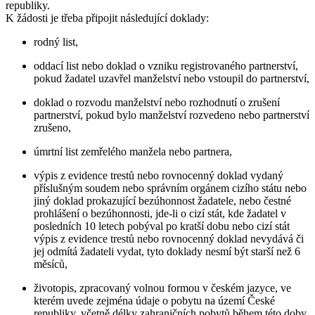
republiky.
K žádosti je třeba připojit následující doklady:
rodný list,
oddací list nebo doklad o vzniku registrovaného partnerství,
pokud žadatel uzavřel manželství nebo vstoupil do partnerství,
doklad o rozvodu manželství nebo rozhodnutí o zrušení
partnerství, pokud bylo manželství rozvedeno nebo partnerství
zrušeno,
úmrtní list zemřelého manžela nebo partnera,
výpis z evidence trestů nebo rovnocenný doklad vydaný
příslušným soudem nebo správním orgánem cizího státu nebo
jiný doklad prokazující bezúhonnost žadatele, nebo čestné
prohlášení o bezúhonnosti, jde-li o cizí stát, kde žadatel v
posledních 10 letech pobýval po kratší dobu nebo cizí stát
výpis z evidence trestů nebo rovnocenný doklad nevydává či
jej odmítá žadateli vydat, tyto doklady nesmí být starší než 6
měsíců,
životopis, zpracovaný volnou formou v českém jazyce, ve
kterém uvede zejména údaje o pobytu na území České
republiky, včetně délky zahraničních pobytů během této doby,