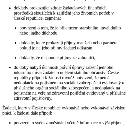
doklady prokazující zdroje žadatelových finančních
prostředků sloužících k zajištění jeho životních potřeb v
České republice, zejména:
potvrzení o tom, že je příjemcem starobního, invalidního
nebo jiného důchodu,
doklady, které prokazují příjmy manžela nebo partnera,
pokud je na jeho příjmy žadatel odkázán,
doklady, že disponuje příjmy ze zahraničí,
do doby nabytí účinnosti právní úpravy zřízení jednoho
inkasního místa žadatel o udělení státního občanství České
republiky připojí k žádosti rovněž potvrzení, že nemá
nedoplatek na pojistném na sociální zabezpečení evidovaný u
příslušného orgánu sociálního zabezpečení a nedoplatek na
pojistném na veřejné zdravotní pojištění evidovaný u příslušné
zdravotní pojišťovny.
Žadatel, který v České republice vykonává nebo vykonával závislou
práci, k žádosti dále připojí:
potvrzení o svém zaměstnání včetně informace o výši příjmu,