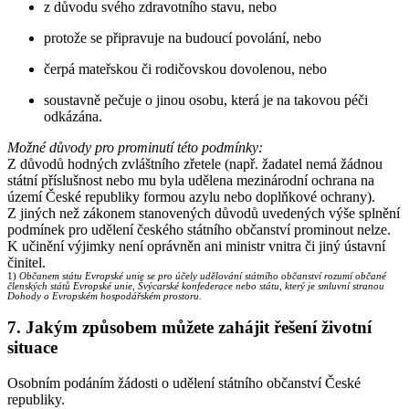
z důvodu svého zdravotního stavu, nebo
protože se připravuje na budoucí povolání, nebo
čerpá mateřskou či rodičovskou dovolenou, nebo
soustavně pečuje o jinou osobu, která je na takovou péči
odkázána.
Možné důvody pro prominutí této podmínky:
Z důvodů hodných zvláštního zřetele (např. žadatel nemá žádnou
státní příslušnost nebo mu byla udělena mezinárodní ochrana na
území České republiky formou azylu nebo doplňkové ochrany).
Z jiných než zákonem stanovených důvodů uvedených výše splnění
podmínek pro udělení českého státního občanství prominout nelze.
K učinění výjimky není oprávněn ani ministr vnitra či jiný ústavní
činitel.
1)
Občanem státu Evropské unie se pro účely udělování státního občanství rozumí občané
členských států Evropské unie, Švýcarské konfederace nebo státu, který je smluvní stranou
Dohody o Evropském hospodářském prostoru.
7. Jakým způsobem můžete zahájit řešení životní
situace
Osobním podáním žádosti o udělení státního občanství České
republiky.