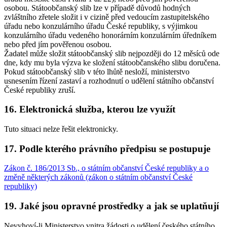
osobou. Státoobčanský slib lze v případě důvodů hodných
zvláštního zřetele složit i v cizině před vedoucím zastupitelského
úřadu nebo konzulárního úřadu České republiky, s výjimkou
konzulárního úřadu vedeného honorárním konzulárním úředníkem
nebo před jím pověřenou osobou.
Žadatel může složit státoobčanský slib nejpozději do 12 měsíců ode
dne, kdy mu byla výzva ke složení státoobčanského slibu doručena.
Pokud státoobčanský slib v této lhůtě nesloží, ministerstvo
usnesením řízení zastaví a rozhodnutí o udělení státního občanství
České republiky zruší.
16. Elektronická služba, kterou lze využít
Tuto situaci nelze řešit elektronicky.
17. Podle kterého právního předpisu se postupuje
Zákon č. 186/2013 Sb., o státním občanství České republiky a o
změně některých zákonů (zákon o státním občanství České
republiky)
19. Jaké jsou opravné prostředky a jak se uplatňují
Nevyhoví-li Ministerstvo vnitra žádosti o udělení českého státního