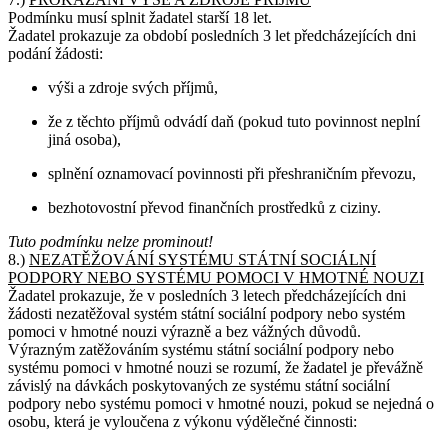
Podmínku musí splnit žadatel starší 18 let.
Žadatel prokazuje za období posledních 3 let předcházejících dni
podání žádosti:
výši a zdroje svých příjmů,
že z těchto příjmů odvádí daň (pokud tuto povinnost neplní
jiná osoba),
splnění oznamovací povinnosti při přeshraničním převozu,
bezhotovostní převod finančních prostředků z ciziny.
Tuto podmínku nelze prominout!
8.)
NEZATĚŽOVÁNÍ SYSTÉMU STÁTNÍ SOCIÁLNÍ
PODPORY NEBO SYSTÉMU POMOCI V HMOTNÉ NOUZI
Žadatel prokazuje, že v posledních 3 letech předcházejících dni
žádosti nezatěžoval systém státní sociální podpory nebo systém
pomoci v hmotné nouzi výrazně a bez vážných důvodů.
Výrazným zatěžováním systému státní sociální podpory nebo
systému pomoci v hmotné nouzi se rozumí, že žadatel je převážně
závislý na dávkách poskytovaných ze systému státní sociální
podpory nebo systému pomoci v hmotné nouzi, pokud se nejedná o
osobu, která je vyloučena z výkonu výdělečné činnosti: