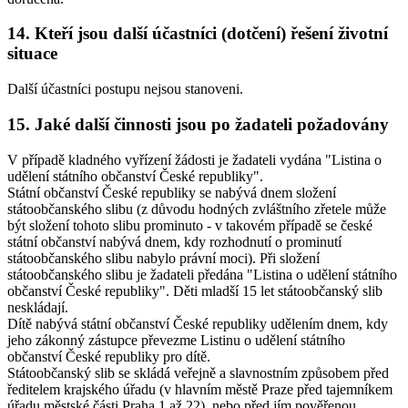
14. Kteří jsou další účastníci (dotčení) řešení životní
situace
Další účastníci postupu nejsou stanoveni.
15. Jaké další činnosti jsou po žadateli požadovány
V případě kladného vyřízení žádosti je žadateli vydána "Listina o
udělení státního občanství České republiky".
Státní občanství České republiky se nabývá dnem složení
státoobčanského slibu (z důvodu hodných zvláštního zřetele může
být složení tohoto slibu prominuto - v takovém případě se české
státní občanství nabývá dnem, kdy rozhodnutí o prominutí
státoobčanského slibu nabylo právní moci). Při složení
státoobčanského slibu je žadateli předána "Listina o udělení státního
občanství České republiky". Děti mladší 15 let státoobčanský slib
neskládají.
Dítě nabývá státní občanství České republiky udělením dnem, kdy
jeho zákonný zástupce převezme Listinu o udělení státního
občanství České republiky pro dítě.
Státoobčanský slib se skládá veřejně a slavnostním způsobem před
ředitelem krajského úřadu (v hlavním městě Praze před tajemníkem
úřadu městské části Praha 1 až 22), nebo před jím pověřenou