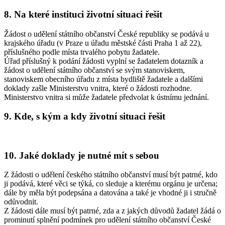
8. Na které instituci životní situaci řešit
Žádost o udělení státního občanství České republiky se podává u
krajského úřadu (v Praze u úřadu městské části Praha 1 až 22),
příslušného podle místa trvalého pobytu žadatele.
Úřad příslušný k podání žádosti vyplní se žadatelem dotazník a
žádost o udělení státního občanství se svým stanoviskem,
stanoviskem obecního úřadu z místa bydliště žadatele a dalšími
doklady zašle Ministerstvu vnitra, které o žádosti rozhodne.
Ministerstvo vnitra si může žadatele předvolat k ústnímu jednání.
9. Kde, s kým a kdy životní situaci řešit
10. Jaké doklady je nutné mít s sebou
Z žádosti o udělení českého státního občanství musí být patrné, kdo
ji podává, které věci se týká, co sleduje a kterému orgánu je určena;
dále by měla být podepsána a datována a také je vhodné ji i stručně
odůvodnit.
Z žádosti dále musí být patrné, zda a z jakých důvodů žadatel žádá o
prominutí splnění podmínek pro udělení státního občanství České