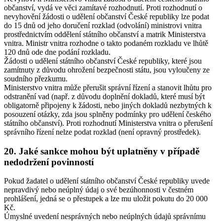
občanství, vydá ve věci zamítavé rozhodnutí. Proti rozhodnutí o
nevyhovění žádosti o udělení občanství České republiky lze podat
do 15 dnů od jeho doručení rozklad (odvolání) ministrovi vnitra
prostřednictvím oddělení státního občanství a matrik Ministerstva
vnitra. Ministr vnitra rozhodne o takto podaném rozkladu ve lhůtě
120 dnů ode dne podání rozkladu.
Žádosti o udělení státního občanství České republiky, které jsou
zamítnuty z důvodu ohrožení bezpečnosti státu, jsou vyloučeny ze
soudního přezkumu.
Ministerstvo vnitra může přerušit správní řízení a stanovit lhůtu pro
odstranění vad (např. z důvodu doplnění dokladů, které musí být
obligatorně připojeny k žádosti, nebo jiných dokladů nezbytných k
posouzení otázky, zda jsou splněny podmínky pro udělení českého
státního občanství). Proti rozhodnutí Ministerstva vnitra o přerušení
správního řízení nelze podat rozklad (není opravný prostředek).
20. Jaké sankce mohou být uplatněny v případě
nedodržení povinností
Pokud žadatel o udělení státního občanství České republiky uvede
nepravdivý nebo neúplný údaj o své bezúhonnosti v čestném
prohlášení, jedná se o přestupek a lze mu uložit pokutu do 20 000
Kč.
Úmyslné uvedení nesprávných nebo neúplných údajů správnímu