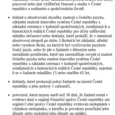
pracovní nebo jiné výdělečné činnosti a studiu v České
republice a rodinném a společenském životě,
doklad o absolvování zkoušky znalosti z českého jazyka,
základní znalosti ústavního systému České republiky a
základní orientace v kulturně-společenských, zeměpisných a
historických reáliích České republiky pro účely udělování
státního občanství nebo doklady, které prokáží, že v minulosti
absolvoval alespoň po dobu 3 školních let základní, střední
nebo vysokou školu, na kterých byl vyučovacím jazykem
český jazyk, nebo že jde o žadatele s tělesným nebo
mentálním postižením, které mu znemožňuje osvojit si znalost
českého jazyka nebo znalost ústavního systému České
republiky a základní orientaci v kulturně-společenských,
zeměpisných a historických reáliích České republiky, nejedná-
li se o žadatele mladšího 15 nebo staršího 65 let,
doklady, které prokazují pobyt žadatele na území České
republiky a jeho pobyty v zahraničí,
potvrzení, která nejsou starší než 30 dnů, že žadatel nemá v
evidenci daní u orgánů Finanční správy České republiky ani
orgánů Celní správy České republiky evidován nedoplatek s
výjimkou nedoplatku, u kterého je povoleno posečkání jeho
úhrady nebo rozložení jeho úhrady na splátky,