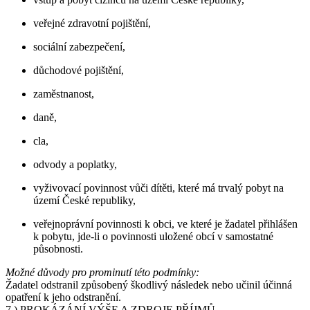
veřejné zdravotní pojištění,
sociální zabezpečení,
důchodové pojištění,
zaměstnanost,
daně,
cla,
odvody a poplatky,
vyživovací povinnost vůči dítěti, které má trvalý pobyt na
území České republiky,
veřejnoprávní povinnosti k obci, ve které je žadatel přihlášen
k pobytu, jde-li o povinnosti uložené obcí v samostatné
působnosti.
Možné důvody pro prominutí této podmínky:
Žadatel odstranil způsobený škodlivý následek nebo učinil účinná
opatření k jeho odstranění.
7.)
PROKÁZÁNÍ VÝŠE A ZDROJE PŘÍJMŮ