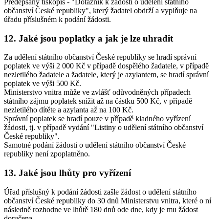
Předepsaný tiskopis - "Dotazník k žádosti o udělení státního
občanství České republiky", který žadatel obdrží a vyplňuje na
úřadu příslušném k podání žádosti.
12. Jaké jsou poplatky a jak je lze uhradit
Za udělení státního občanství České republiky se hradí správní
poplatek ve výši 2 000 Kč v případě dospělého žadatele, v případě
nezletilého žadatele a žadatele, který je azylantem, se hradí správní
poplatek ve výši 500 Kč.
Ministerstvo vnitra může ve zvlášť odůvodněných případech
státního zájmu poplatek snížit až na částku 500 Kč, v případě
nezletilého dítěte a azylanta až na 100 Kč.
Správní poplatek se hradí pouze v případě kladného vyřízení
žádosti, tj. v případě vydání "Listiny o udělení státního občanství
České republiky".
Samotné podání žádosti o udělení státního občanství České
republiky není zpoplatněno.
13. Jaké jsou lhůty pro vyřízení
Úřad příslušný k podání žádosti zašle žádost o udělení státního
občanství České republiky do 30 dnů Ministerstvu vnitra, které o ní
následně rozhodne ve lhůtě 180 dnů ode dne, kdy je mu žádost
doručena.