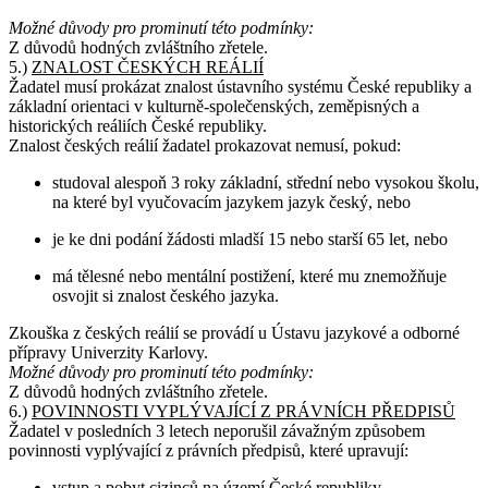
Možné důvody pro prominutí této podmínky:
Z důvodů hodných zvláštního zřetele.
5.)
ZNALOST ČESKÝCH REÁLIÍ
Žadatel musí prokázat znalost ústavního systému České republiky a
základní orientaci v kulturně-společenských, zeměpisných a
historických reáliích České republiky.
Znalost českých reálií žadatel prokazovat nemusí, pokud:
studoval alespoň 3 roky základní, střední nebo vysokou školu,
na které byl vyučovacím jazykem jazyk český, nebo
je ke dni podání žádosti mladší 15 nebo starší 65 let, nebo
má tělesné nebo mentální postižení, které mu znemožňuje
osvojit si znalost českého jazyka.
Zkouška z českých reálií se provádí u Ústavu jazykové a odborné
přípravy Univerzity Karlovy.
Možné důvody pro prominutí této podmínky:
Z důvodů hodných zvláštního zřetele.
6.)
POVINNOSTI VYPLÝVAJÍCÍ Z PRÁVNÍCH PŘEDPISŮ
Žadatel v posledních 3 letech neporušil závažným způsobem
povinnosti vyplývající z právních předpisů, které upravují:
vstup a pobyt cizinců na území České republiky,