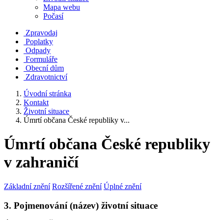
Mapa webu
Počasí
Zpravodaj
Poplatky
Odpady
Formuláře
Obecní dům
Zdravotnictví
Úvodní stránka
Kontakt
Životní situace
Úmrtí občana České republiky v...
Úmrtí občana České republiky
v zahraničí
Základní znění
Rozšířené znění
Úplné znění
3. Pojmenování (název) životní situace