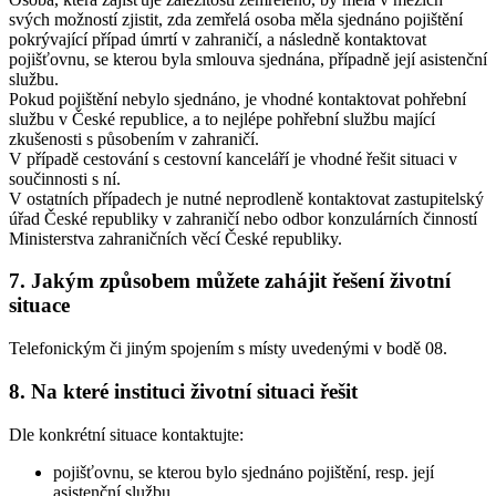
svých možností zjistit, zda zemřelá osoba měla sjednáno pojištění
pokrývající případ úmrtí v zahraničí, a následně kontaktovat
pojišťovnu, se kterou byla smlouva sjednána, případně její asistenční
službu.
Pokud pojištění nebylo sjednáno, je vhodné kontaktovat pohřební
službu v České republice, a to nejlépe pohřební službu mající
zkušenosti s působením v zahraničí.
V případě cestování s cestovní kanceláří je vhodné řešit situaci v
součinnosti s ní.
V ostatních případech je nutné neprodleně kontaktovat zastupitelský
úřad České republiky v zahraničí nebo odbor konzulárních činností
Ministerstva zahraničních věcí České republiky.
7. Jakým způsobem můžete zahájit řešení životní
situace
Telefonickým či jiným spojením s místy uvedenými v bodě 08.
8. Na které instituci životní situaci řešit
Dle konkrétní situace kontaktujte:
pojišťovnu, se kterou bylo sjednáno pojištění, resp. její
asistenční službu,