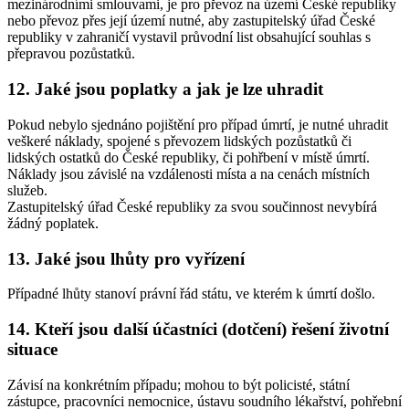
mezinárodními smlouvami, je pro převoz na území České republiky
nebo převoz přes její území nutné, aby zastupitelský úřad České
republiky v zahraničí vystavil průvodní list obsahující souhlas s
přepravou pozůstatků.
12. Jaké jsou poplatky a jak je lze uhradit
Pokud nebylo sjednáno pojištění pro případ úmrtí, je nutné uhradit
veškeré náklady, spojené s převozem lidských pozůstatků či
lidských ostatků do České republiky, či pohřbení v místě úmrtí.
Náklady jsou závislé na vzdálenosti místa a na cenách místních
služeb.
Zastupitelský úřad České republiky za svou součinnost nevybírá
žádný poplatek.
13. Jaké jsou lhůty pro vyřízení
Případné lhůty stanoví právní řád státu, ve kterém k úmrtí došlo.
14. Kteří jsou další účastníci (dotčení) řešení životní
situace
Závisí na konkrétním případu; mohou to být policisté, státní
zástupce, pracovníci nemocnice, ústavu soudního lékařství, pohřební