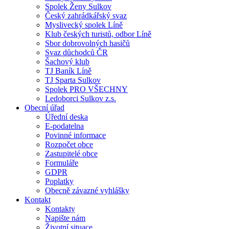
Spolek Ženy Sulkov
Český zahrádkářský svaz
Myslivecký spolek Líně
Klub českých turistů, odbor Líně
Sbor dobrovolných hasičů
Svaz důchodců ČR
Šachový klub
TJ Baník Líně
TJ Sparta Sulkov
Spolek PRO VŠECHNY
Ledoborci Sulkov z.s.
Obecní úřad
Úřední deska
E-podatelna
Povinné informace
Rozpočet obce
Zastupitelé obce
Formuláře
GDPR
Poplatky
Obecně závazné vyhlášky
Kontakt
Kontakty
Napište nám
Životní situace