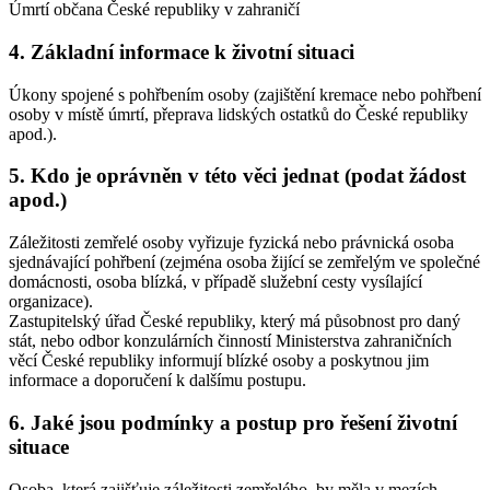
Úmrtí občana České republiky v zahraničí
4. Základní informace k životní situaci
Úkony spojené s pohřbením osoby (zajištění kremace nebo pohřbení
osoby v místě úmrtí, přeprava lidských ostatků do České republiky
apod.).
5. Kdo je oprávněn v této věci jednat (podat žádost
apod.)
Záležitosti zemřelé osoby vyřizuje fyzická nebo právnická osoba
sjednávající pohřbení (zejména osoba žijící se zemřelým ve společné
domácnosti, osoba blízká, v případě služební cesty vysílající
organizace).
Zastupitelský úřad České republiky, který má působnost pro daný
stát, nebo odbor konzulárních činností Ministerstva zahraničních
věcí České republiky informují blízké osoby a poskytnou jim
informace a doporučení k dalšímu postupu.
6. Jaké jsou podmínky a postup pro řešení životní
situace
Osoba, která zajišťuje záležitosti zemřelého, by měla v mezích