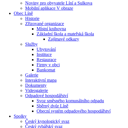
Noviny pro obyvatele Líní a Sulkova
Mobilní aplikace V obraze
Obec Líně
Historie
Zřizované organizace
Místní knihovna
Základní škola a mateřská škola
Zajímavé odkazy
Služby
Ubytování
Instituce
Restaurace
Firmy v obci
Bankomat
Galerie
Interaktivní mapa
Dokumenty
Videogalerie
Odpadové hospodářství
Svoz směsného komunálního odpadu
Sběrný dvůr Líně
Obecní systém odpadového hospodářství
Spolky
Český kynologický svaz
Český rybářský svaz