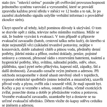
stalo (tzv. "mluvící sirénu" poznáte při ověřování provozuschopnosti
jednotného systému varování a vyrozumění, které se provádí
zpravidla každou první středu v měsíci ve 12 hodin a to tak, že po
zaznění zkušebního signálu uslyšíte verbální informaci o prováděné
zkoušce sirén).
Úkryt opusťte až tehdy, když pominou důvody k ukrývání. O tom
se dozvíte opět z rádia, televize nebo místního rozhlasu. Může se
stát, že budete vyzváni k evakuaci. V tom případě si připravte
evakuační zavazadlo (batoh, cestovní tašku nebo kufr), do kterého si
dejte nejnutnější věci (základní trvanlivé potraviny, nejlépe v
konzervách, dobře zabalený chléb a pitnou vodu, předměty denní
potřeby, jídelní misku a příbor, osobní doklady, peníze, pojistné
smlouvy a cennosti, přenosné rádio s rezervními bateriemi, toaletní a
hygienické potřeby, léky, svítilnu, náhradní prádlo, oděv, obuv,
pláštěnku, spací pytel nebo přikrývku, kapesní nůž, zápalky, šití a
další drobnosti). Zavazadlo označte svým jménem a adresou. Při
odchodu nezapomeňte v domě uhasit otevřený oheň v topidlech,
vypnout elektrické spotřebiče (mimo ledniček a mrazniček), uzavřít
přívod vody a plynu, ověřit zda i sousedé vědí, že mají opustit byt.
Kočky a psy si vezměte s sebou, ostatní zvířata, včetně exotických
zvířat, ponechte doma a dobře je předzásobte vodou a potravou.
Vezměte evakuační zavazadlo, uzamkněte byt a dostavte se na
určené evakuační středisko. Dětem vložte do kapsy oděvu cedulku
se jménem a adresou.