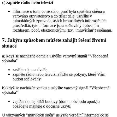
c)
zapněte rádio nebo televizi
informace o tom, co se stalo, proč byla spuštěna siréna a
varováno obyvatelstvo a co dělat dále, uslyšíte v
mimořádných zpravodajstvích hromadných informačních
prostředků; tyto informace jsou sdělovány i obecním
rozhlasem, popř. elektronickými (tzv. "mluvícími") sirénami.
7. Jakým způsobem můžete zahájit řešení životní
situace
a) když se nacházíte doma a uslyšíte varovný signál "Všeobecná
výstraha"
zavřete okna a dveře,
zapněte rádio nebo televizi a řiďte se pokyny, které Vám
budou sdělovány.
b) když se nacházíte venku a uslyšíte varovný signál "Všeobecná
výstraha"
vejděte do nejbližší budovy (domu, obchodu apod.) a
požádejte majitele o dočasné ukrytí.
U takzvaných "mluvících sirén" uslyšíte verbální informaci co se