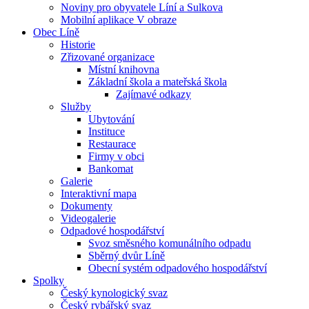
Noviny pro obyvatele Líní a Sulkova
Mobilní aplikace V obraze
Obec Líně
Historie
Zřizované organizace
Místní knihovna
Základní škola a mateřská škola
Zajímavé odkazy
Služby
Ubytování
Instituce
Restaurace
Firmy v obci
Bankomat
Galerie
Interaktivní mapa
Dokumenty
Videogalerie
Odpadové hospodářství
Svoz směsného komunálního odpadu
Sběrný dvůr Líně
Obecní systém odpadového hospodářství
Spolky
Český kynologický svaz
Český rybářský svaz