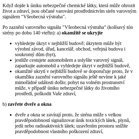
Když dojde k úniku nebezpečné chemické látky, která může ohrozit
život a zdraví, jsou občané varováni prostřednictvím sirén varovným
signálem "Všeobecná výstraha".
Po zaznění varovného signálu "Všeobecná výstraha" (kolísavý tón
sirény po dobu 140 vteřin): a)
okamžitě se ukryjte
vyhledejte úkryt v nejbližší budově; úkrytem může být
výrobní závod, úřad, kancelář, obchod, veřejná budova i
soukromý dům (byt),
jestliže cestujete automobilem a uslyšíte varovný signál,
zaparkujte automobil a vyhledejte úkryt v nejbližší budově,
okamžité ukrytí v nejbližší budově se doporučuje proto, že v
okamžiku zaznění varovného signálu ještě nevíme k jaké
mimořádné události došlo; pobyt na volném prostranství
může, v případě úniku nebezpečné látky do životního
prostředí, poškodit Vaše zdraví,
b)
zavřete dveře a okna
dveře a okna se zavírají proto, že siréna může s velkou
pravděpodobností signalizovat únik toxických látek, plynů,
jedů nebo radioaktivních látek; uzavřením prostoru snížíte
pravděpodobnost vlastního poškození zdraví,