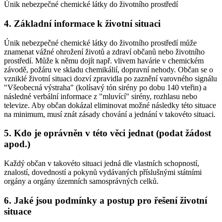
Únik nebezpečné chemické látky do životního prostředí
4. Základní informace k životní situaci
Únik nebezpečné chemické látky do životního prostředí může
znamenat vážné ohrožení životů a zdraví občanů nebo životního
prostředí. Může k němu dojít např. vlivem havárie v chemickém
závodě, požáru ve skladu chemikálií, dopravní nehody. Občan se o
vzniklé životní situaci dozví zpravidla po zaznění varovného signálu
"Všeobecná výstraha" (kolísavý tón sirény po dobu 140 vteřin) a
následné verbální informace z "mluvící" sirény, rozhlasu nebo
televize. Aby občan dokázal eliminovat možné následky této situace
na minimum, musí znát zásady chování a jednání v takovéto situaci.
5. Kdo je oprávněn v této věci jednat (podat žádost
apod.)
Každý občan v takovéto situaci jedná dle vlastních schopností,
znalostí, dovedností a pokynů vydávaných příslušnými státními
orgány a orgány územních samosprávných celků.
6. Jaké jsou podmínky a postup pro řešení životní
situace