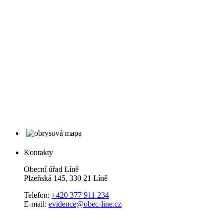
Kontakty
Obecní úřad Líně
Plzeňská 145, 330 21 Líně
Telefon:
+420 377 911 234
E-mail:
evidence@obec-line.cz