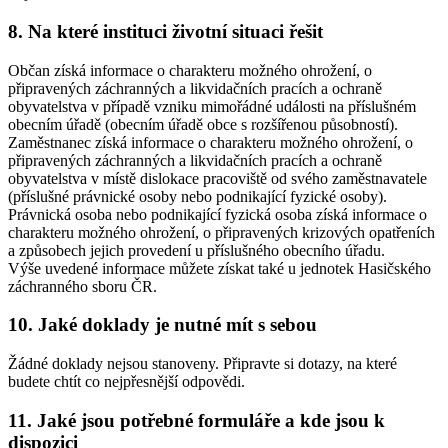
8. Na které instituci životní situaci řešit
Občan získá informace o charakteru možného ohrožení, o
připravených záchranných a likvidačních pracích a ochraně
obyvatelstva v případě vzniku mimořádné události na příslušném
obecním úřadě (obecním úřadě obce s rozšířenou působností).
Zaměstnanec získá informace o charakteru možného ohrožení, o
připravených záchranných a likvidačních pracích a ochraně
obyvatelstva v místě dislokace pracoviště od svého zaměstnavatele
(příslušné právnické osoby nebo podnikající fyzické osoby).
Právnická osoba nebo podnikající fyzická osoba získá informace o
charakteru možného ohrožení, o připravených krizových opatřeních
a způsobech jejich provedení u příslušného obecního úřadu.
Výše uvedené informace můžete získat také u jednotek Hasičského
záchranného sboru ČR.
10. Jaké doklady je nutné mít s sebou
Žádné doklady nejsou stanoveny. Připravte si dotazy, na které
budete chtít co nejpřesnější odpovědi.
11. Jaké jsou potřebné formuláře a kde jsou k
dispozici