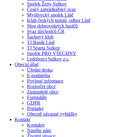
Spolek Ženy Sulkov
Český zahrádkářský svaz
Myslivecký spolek Líně
Klub českých turistů, odbor Líně
Sbor dobrovolných hasičů
Svaz důchodců ČR
Šachový klub
TJ Baník Líně
TJ Sparta Sulkov
Spolek PRO VŠECHNY
Ledoborci Sulkov z.s.
Obecní úřad
Úřední deska
E-podatelna
Povinné informace
Rozpočet obce
Zastupitelé obce
Formuláře
GDPR
Poplatky
Obecně závazné vyhlášky
Kontakt
Kontakty
Napište nám
Životní situace