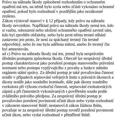
Právo na náhradu škody způsobené rozhodnutím o ochranném
opatření má ten, na němž bylo zcela nebo zčásti vykonáno ochranné
opatření, pokud bylo rozhodnutí v pozdějším jako nezákonné
zrušeno.
Zákon výslovně stanoví v § 12 případy, kdy právo na náhradu
škody nevznikne. Například právo na náhradu škody nemá ten, kdo
si vazbu, odsouzení nebo uložení ochranného opatření zavinil sám,
kdo byl zproštěn obžaloby, nebo bylo proti němu trestní stíhání
zastaveno jen proto, že není za spáchaný trestný čin trestně
odpovědný, nebo že mu byla udělena milost, anebo že trestný čin
byl amnestován.
ad c) Právo na náhradu škody má ten, jemuž byla nesprávním
úředním postupem způsobena škoda. Obecně lze nesprávný úřední
postup charakterizovat jako porušení postupu stanoveného právními
normami nebo postupu vyplývajícího z povahy a funkce státním
orgánem státní správy. Za úřední postup je také považována činnost
notáře v případech sepisování veřejných listin o právních úkonech a
úkony notáře jako soudního komisaře, dále pak úkony soudního
exekutora při výkonu exekuční činnosti, sepisování exekutorských
zápisů a při činnostech vykonávaných s pověřením soudu podle
zvláštního právního předpisu. Za nesprávný úřední postup je
považováno porušení povinnosti učinit úkon nebo vydat rozhodnutí
v zákonem stanovené lhůtě; nestanoví-li zákon žádnou lhůtu,
považuje se za nesprávný úřední postup rovněž porušení povinnosti
učinit úkon, nebo vydat rozhodnutí v přiměřené lhůtě.