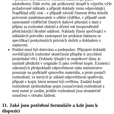
následkem). Dále uvést, jak poškozený dospěl k výpočtu výše
požadované náhrady a připojit doklady tomu odpovídající.
Například ušlý zisk - v případě závislé činnosti třeba doložit
potvrzení zaměstnavatele o ušlém výdělku, v případě osob
samostatně výdělečně činných daňové přiznání o dani z
příjmu za rozhodné období a účetní rok bezprostředně
předcházející škodné události. Náklady řízení spočívající v
nákladech právního zastoupení lze prokázat fakturou se
specifikací poskytnutých právních služeb a dokladem o
zaplacení.
Podání musí být datováno a podepsáno. Připojení dokladů
osvědčujících rozhodné skutečnosti přispěje k urychlení
projednání věci. Doklady týkající se majetkové újmy je
namístě předložit v originále či jako ověřené kopie. Existenci
zákonných předpokladů odpovědnosti státu ministerstvo
posuzuje na podkladě spisového materiálu, a proto postačí
rozhodnutí, ve kterých je základ odpovědnosti spatřován,
připojit v kopii, která nemusí být ověřena. Zaslání kopií
rozhodnutí zjednodušuje popis (označování) rozhodnutí a
není nutné je zasílat, jestliže rozhodnutí jsou dostatečně
označena v obsahu žádosti.
11. Jaké jsou potřebné formuláře a kde jsou k
dispozici