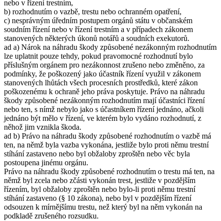
nebo v řízení trestním,
b) rozhodnutím o vazbě, trestu nebo ochranném opatření,
c) nesprávným úředním postupem orgánů státu v občanském
soudním řízení nebo v řízení trestním a v případech zákonem
stanovených některých úkonů notářů a soudních exekutorů.
ad a) Nárok na náhradu škody způsobené nezákonným rozhodnutím
lze uplatnit pouze tehdy, pokud pravomocné rozhodnutí bylo
příslušným orgánem pro nezákonnost zrušeno nebo změněno, za
podmínky, že poškozený jako účastník řízení využil v zákonem
stanovených lhůtách všech procesních prostředků, které zákon
poškozenému k ochraně jeho práva poskytuje. Právo na náhradu
škody způsobené nezákonným rozhodnutím mají účastníci řízení
nebo ten, s nímž nebylo jako s účastníkem řízení jednáno, ačkoli
jednáno být mělo v řízení, ve kterém bylo vydáno rozhodnutí, z
něhož jim vznikla škoda.
ad b) Právo na náhradu škody způsobené rozhodnutím o vazbě má
ten, na němž byla vazba vykonána, jestliže bylo proti němu trestní
stíhání zastaveno nebo byl obžaloby zproštěn nebo věc byla
postoupena jinému orgánu.
Právo na náhradu škody způsobené rozhodnutím o trestu má ten, na
němž byl zcela nebo zčásti vykonán trest, jestliže v pozdějším
řízením, byl obžaloby zproštěn nebo bylo-li proti němu trestní
stíhání zastaveno (§ 10 zákona), nebo byl v pozdějším řízení
odsouzen k mírnějšímu trestu, než který byl na něm vykonán na
podkladě zrušeného rozsudku.