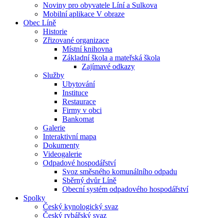
Noviny pro obyvatele Líní a Sulkova
Mobilní aplikace V obraze
Obec Líně
Historie
Zřizované organizace
Místní knihovna
Základní škola a mateřská škola
Zajímavé odkazy
Služby
Ubytování
Instituce
Restaurace
Firmy v obci
Bankomat
Galerie
Interaktivní mapa
Dokumenty
Videogalerie
Odpadové hospodářství
Svoz směsného komunálního odpadu
Sběrný dvůr Líně
Obecní systém odpadového hospodářství
Spolky
Český kynologický svaz
Český rybářský svaz