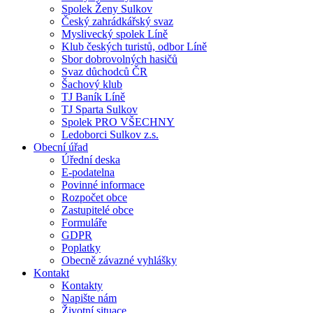
Spolek Ženy Sulkov
Český zahrádkářský svaz
Myslivecký spolek Líně
Klub českých turistů, odbor Líně
Sbor dobrovolných hasičů
Svaz důchodců ČR
Šachový klub
TJ Baník Líně
TJ Sparta Sulkov
Spolek PRO VŠECHNY
Ledoborci Sulkov z.s.
Obecní úřad
Úřední deska
E-podatelna
Povinné informace
Rozpočet obce
Zastupitelé obce
Formuláře
GDPR
Poplatky
Obecně závazné vyhlášky
Kontakt
Kontakty
Napište nám
Životní situace