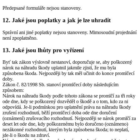
Předepsané formuláře nejsou stanoveny.
12. Jaké jsou poplatky a jak je lze uhradit
Správní ani jiné poplatky nejsou stanoveny. Mimosoudní projednání
není zpoplatněno.
13. Jaké jsou lhůty pro vyřízení
Byť tak zákon výslovně nestanoví, doporučuje se, aby poškozený
nárok na náhradu škody uplatnil jakmile zjistí, že mu byla
způsobena škoda. Nejpozději by tak měl učinit do konce promlčecí
doby.
Zákon č. 82/1998 Sb. stanoví promlčecí doby následujícím
způsobem:
Nárok na náhradu škody podle tohoto zákona se promlčí za tři roky
ode dne, kdy se poškozený dozvěděl o škodě a o tom, kdo za ni
odpovídá. Je-li podmínkou pro uplatnění práva na náhradu škody
zrušení rozhodnutí, běží promlčecí doba ode dne doručení
(oznámení) zrušovacího rozhodnutí. Nejpozději se nárok promlčí za
deset let ode dne, kdy poškozenému bylo doručeno (oznámeno)
nezákonné rozhodnutí, kterým byla způsobena škoda; to neplatí,
jde-li o škodu na zdraví.