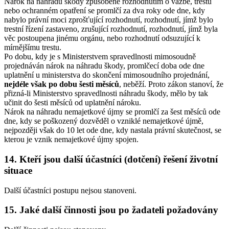
Nárok na náhradu škody způsobené rozhodnutím o vazbě, trestu
nebo ochranném opatření se promlčí za dva roky ode dne, kdy
nabylo právní moci zprošťující rozhodnutí, rozhodnutí, jímž bylo
trestní řízení zastaveno, zrušující rozhodnutí, rozhodnutí, jímž byla
věc postoupena jinému orgánu, nebo rozhodnutí odsuzující k
mírnějšímu trestu.
Po dobu, kdy je s Ministerstvem spravedlnosti mimosoudně
projednáván nárok na náhradu škody, promlčecí doba ode dne
uplatnění u ministerstva do skončení mimosoudního projednání,
nejdéle však po dobu šesti měsíců
, neběží. Proto zákon stanoví, že
přizná-li Ministerstvo spravedlnosti náhradu škody, mělo by tak
učinit do šesti měsíců od uplatnění nároku.
Nárok na náhradu nemajetkové újmy se promlčí za šest měsíců ode
dne, kdy se poškozený dozvěděl o vzniklé nemajetkové újmě,
nejpozději však do 10 let ode dne, kdy nastala právní skutečnost, se
kterou je vznik nemajetkové újmy spojen.
14. Kteří jsou další účastníci (dotčení) řešení životní
situace
Další účastníci postupu nejsou stanoveni.
15. Jaké další činnosti jsou po žadateli požadovány