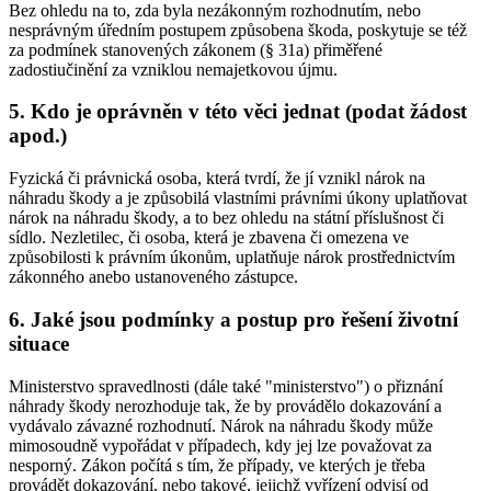
Bez ohledu na to, zda byla nezákonným rozhodnutím, nebo
nesprávným úředním postupem způsobena škoda, poskytuje se též
za podmínek stanovených zákonem (§ 31a) přiměřené
zadostiučinění za vzniklou nemajetkovou újmu.
5. Kdo je oprávněn v této věci jednat (podat žádost
apod.)
Fyzická či právnická osoba, která tvrdí, že jí vznikl nárok na
náhradu škody a je způsobilá vlastními právními úkony uplatňovat
nárok na náhradu škody, a to bez ohledu na státní příslušnost či
sídlo. Nezletilec, či osoba, která je zbavena či omezena ve
způsobilosti k právním úkonům, uplatňuje nárok prostřednictvím
zákonného anebo ustanoveného zástupce.
6. Jaké jsou podmínky a postup pro řešení životní
situace
Ministerstvo spravedlnosti (dále také "ministerstvo") o přiznání
náhrady škody nerozhoduje tak, že by provádělo dokazování a
vydávalo závazné rozhodnutí. Nárok na náhradu škody může
mimosoudně vypořádat v případech, kdy jej lze považovat za
nesporný. Zákon počítá s tím, že případy, ve kterých je třeba
provádět dokazování, nebo takové, jejichž vyřízení odvisí od