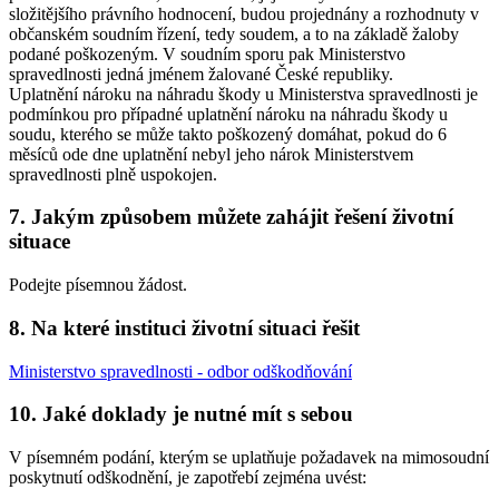
složitějšího právního hodnocení, budou projednány a rozhodnuty v
občanském soudním řízení, tedy soudem, a to na základě žaloby
podané poškozeným. V soudním sporu pak Ministerstvo
spravedlnosti jedná jménem žalované České republiky.
Uplatnění nároku na náhradu škody u Ministerstva spravedlnosti je
podmínkou pro případné uplatnění nároku na náhradu škody u
soudu, kterého se může takto poškozený domáhat, pokud do 6
měsíců ode dne uplatnění nebyl jeho nárok Ministerstvem
spravedlnosti plně uspokojen.
7. Jakým způsobem můžete zahájit řešení životní
situace
Podejte písemnou žádost.
8. Na které instituci životní situaci řešit
Ministerstvo spravedlnosti - odbor odškodňování
10. Jaké doklady je nutné mít s sebou
V písemném podání, kterým se uplatňuje požadavek na mimosoudní
poskytnutí odškodnění, je zapotřebí zejména uvést: