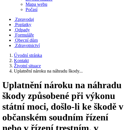
Mapa webu
Počasí
Zpravodaj
Poplatky
Odpady
Formuláře
Obecní dům
Zdravotnictví
Úvodní stránka
Kontakt
Životní situace
Uplatnění nároku na náhradu škody...
Uplatnění nároku na náhradu
škody způsobené při výkonu
státní moci, došlo-li ke škodě v
občanském soudním řízení
nebo v řízení trestním, v