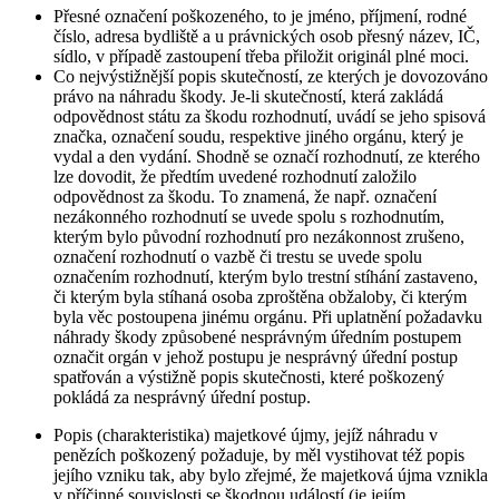
Přesné označení poškozeného, to je jméno, příjmení, rodné
číslo, adresa bydliště a u právnických osob přesný název, IČ,
sídlo, v případě zastoupení třeba přiložit originál plné moci.
Co nejvýstižnější popis skutečností, ze kterých je dovozováno
právo na náhradu škody. Je-li skutečností, která zakládá
odpovědnost státu za škodu rozhodnutí, uvádí se jeho spisová
značka, označení soudu, respektive jiného orgánu, který je
vydal a den vydání. Shodně se označí rozhodnutí, ze kterého
lze dovodit, že předtím uvedené rozhodnutí založilo
odpovědnost za škodu. To znamená, že např. označení
nezákonného rozhodnutí se uvede spolu s rozhodnutím,
kterým bylo původní rozhodnutí pro nezákonnost zrušeno,
označení rozhodnutí o vazbě či trestu se uvede spolu
označením rozhodnutí, kterým bylo trestní stíhání zastaveno,
či kterým byla stíhaná osoba zproštěna obžaloby, či kterým
byla věc postoupena jinému orgánu. Při uplatnění požadavku
náhrady škody způsobené nesprávným úředním postupem
označit orgán v jehož postupu je nesprávný úřední postup
spatřován a výstižně popis skutečnosti, které poškozený
pokládá za nesprávný úřední postup.
Popis (charakteristika) majetkové újmy, jejíž náhradu v
penězích poškozený požaduje, by měl vystihovat též popis
jejího vzniku tak, aby bylo zřejmé, že majetková újma vznikla
v příčinné souvislosti se škodnou událostí (je jejím