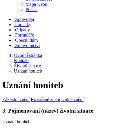
Mapa webu
Počasí
Zpravodaj
Poplatky
Odpady
Formuláře
Obecní dům
Zdravotnictví
Úvodní stránka
Kontakt
Životní situace
Uznání honiteb
Uznání honiteb
Základní znění
Rozšířené znění
Úplné znění
3. Pojmenování (název) životní situace
Uznání honiteb