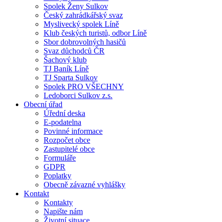
Spolek Ženy Sulkov
Český zahrádkářský svaz
Myslivecký spolek Líně
Klub českých turistů, odbor Líně
Sbor dobrovolných hasičů
Svaz důchodců ČR
Šachový klub
TJ Baník Líně
TJ Sparta Sulkov
Spolek PRO VŠECHNY
Ledoborci Sulkov z.s.
Obecní úřad
Úřední deska
E-podatelna
Povinné informace
Rozpočet obce
Zastupitelé obce
Formuláře
GDPR
Poplatky
Obecně závazné vyhlášky
Kontakt
Kontakty
Napište nám
Životní situace