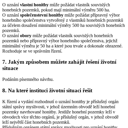
O uznání
vlastní honitby
může požádat vlastník souvislých
honebních pozemků, pokud mají minimální výměru 500 ha.
O uznání
společenstevní honitby
může požádat přípravný výbor
honebního společenstva vytvořený z vlastníků honebních pozemků
za účelem dosažení minimální výměry 500 ha souvislých honebních
pozemků.
O uznání
obory
může požádat vlastník souvislých honebních
pozemků nebo přípravný výbor honebního společenstva, jejichž
minimální výměra je 50 ha a které jsou trvale a dokonale ohrazené.
Rozhoduje se ve správním řízení.
7. Jakým způsobem můžete zahájit řešení životní
situace
Podáním písemného návrhu.
8. Na které instituci životní situaci řešit
K řízení a vydání rozhodnutí o uznání honitby je příslušný orgán
státní správy myslivosti, v jehož územním obvodě leží honební
pozemky navrhované honitby. Jestliže honební pozemky leží v
obvodech více těchto orgánů, je příslušný orgán, v jehož obvodě
leží největší část honebních pozemků.
Příslušným orgánem státní správy myslivosti pro uznání honitby