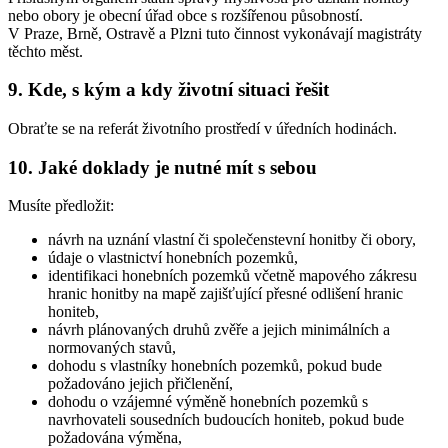
nebo obory je obecní úřad obce s rozšířenou působností.
V Praze, Brně, Ostravě a Plzni tuto činnost vykonávají magistráty
těchto měst.
9. Kde, s kým a kdy životní situaci řešit
Obraťte se na referát životního prostředí v úředních hodinách.
10. Jaké doklady je nutné mít s sebou
Musíte předložit:
návrh na uznání vlastní či společenstevní honitby či obory,
údaje o vlastnictví honebních pozemků,
identifikaci honebních pozemků včetně mapového zákresu
hranic honitby na mapě zajišťující přesné odlišení hranic
honiteb,
návrh plánovaných druhů zvěře a jejich minimálních a
normovaných stavů,
dohodu s vlastníky honebních pozemků, pokud bude
požadováno jejich přičlenění,
dohodu o vzájemné výměně honebních pozemků s
navrhovateli sousedních budoucích honiteb, pokud bude
požadována výměna,