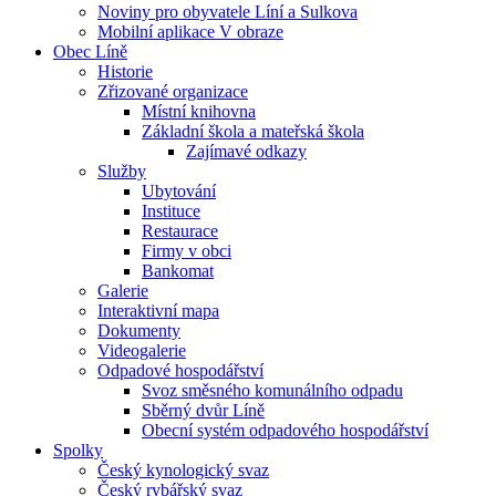
Noviny pro obyvatele Líní a Sulkova
Mobilní aplikace V obraze
Obec Líně
Historie
Zřizované organizace
Místní knihovna
Základní škola a mateřská škola
Zajímavé odkazy
Služby
Ubytování
Instituce
Restaurace
Firmy v obci
Bankomat
Galerie
Interaktivní mapa
Dokumenty
Videogalerie
Odpadové hospodářství
Svoz směsného komunálního odpadu
Sběrný dvůr Líně
Obecní systém odpadového hospodářství
Spolky
Český kynologický svaz
Český rybářský svaz