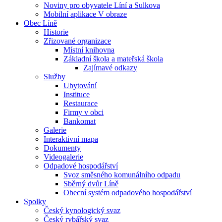
Noviny pro obyvatele Líní a Sulkova
Mobilní aplikace V obraze
Obec Líně
Historie
Zřizované organizace
Místní knihovna
Základní škola a mateřská škola
Zajímavé odkazy
Služby
Ubytování
Instituce
Restaurace
Firmy v obci
Bankomat
Galerie
Interaktivní mapa
Dokumenty
Videogalerie
Odpadové hospodářství
Svoz směsného komunálního odpadu
Sběrný dvůr Líně
Obecní systém odpadového hospodářství
Spolky
Český kynologický svaz
Český rybářský svaz