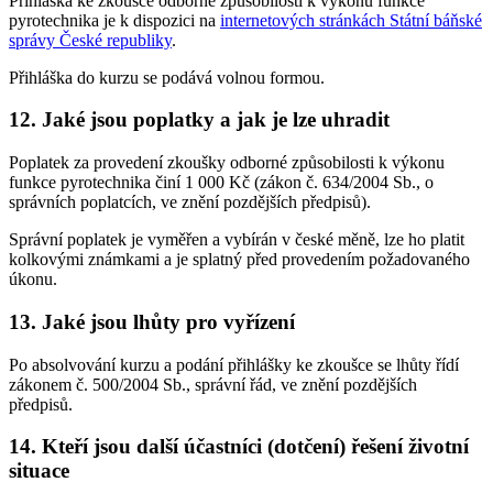
Přihláška ke zkoušce odborné způsobilosti k výkonu funkce
pyrotechnika je k dispozici na
internetových stránkách Státní báňské
správy České republiky
.
Přihláška do kurzu se podává volnou formou.
12. Jaké jsou poplatky a jak je lze uhradit
Poplatek za provedení zkoušky odborné způsobilosti k výkonu
funkce pyrotechnika činí 1 000 Kč (zákon č. 634/2004 Sb., o
správních poplatcích, ve znění pozdějších předpisů).
Správní poplatek je vyměřen a vybírán v české měně, lze ho platit
kolkovými známkami a je splatný před provedením požadovaného
úkonu.
13. Jaké jsou lhůty pro vyřízení
Po absolvování kurzu a podání přihlášky ke zkoušce se lhůty řídí
zákonem č. 500/2004 Sb., správní řád, ve znění pozdějších
předpisů.
14. Kteří jsou další účastníci (dotčení) řešení životní
situace