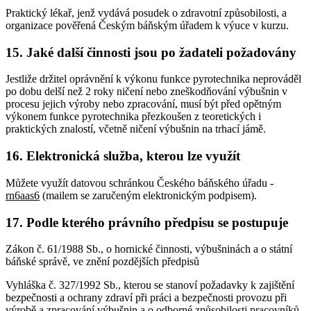
Praktický lékař, jenž vydává posudek o zdravotní způsobilosti, a
organizace pověřená Českým báňským úřadem k výuce v kurzu.
15. Jaké další činnosti jsou po žadateli požadovány
Jestliže držitel oprávnění k výkonu funkce pyrotechnika neprováděl
po dobu delší než 2 roky ničení nebo zneškodňování výbušnin v
procesu jejich výroby nebo zpracování, musí být před opětným
výkonem funkce pyrotechnika přezkoušen z teoretických i
praktických znalostí, včetně ničení výbušnin na trhací jámě.
16. Elektronická služba, kterou lze využít
Můžete využít datovou schránkou Českého báňského úřadu -
rn6aas6
(mailem se zaručeným elektronickým podpisem).
17. Podle kterého právního předpisu se postupuje
Zákon č. 61/1988 Sb., o hornické činnosti, výbušninách a o státní
báňské správě, ve znění pozdějších předpisů
Vyhláška č. 327/1992 Sb., kterou se stanoví požadavky k zajištění
bezpečnosti a ochrany zdraví při práci a bezpečnosti provozu při
výrobě a zpracování výbušnin a o odborné způsobilosti pracovníků