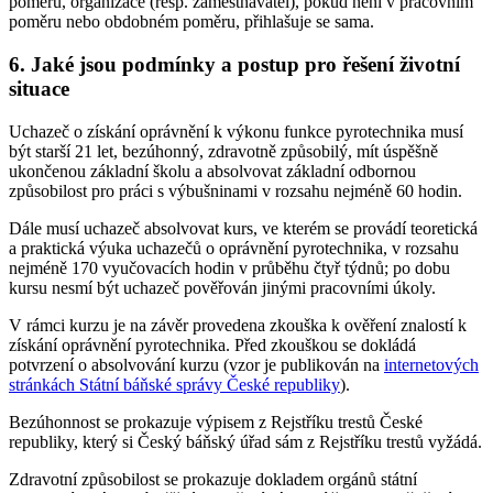
poměru, organizace (resp. zaměstnavatel), pokud není v pracovním
poměru nebo obdobném poměru, přihlašuje se sama.
6. Jaké jsou podmínky a postup pro řešení životní
situace
Uchazeč o získání oprávnění k výkonu funkce pyrotechnika musí
být starší 21 let, bezúhonný, zdravotně způsobilý, mít úspěšně
ukončenou základní školu a absolvovat základní odbornou
způsobilost pro práci s výbušninami v rozsahu nejméně 60 hodin.
Dále musí uchazeč absolvovat kurs, ve kterém se provádí teoretická
a praktická výuka uchazečů o oprávnění pyrotechnika, v rozsahu
nejméně 170 vyučovacích hodin v průběhu čtyř týdnů; po dobu
kursu nesmí být uchazeč pověřován jinými pracovními úkoly.
V rámci kurzu je na závěr provedena zkouška k ověření znalostí k
získání oprávnění pyrotechnika. Před zkouškou se dokládá
potvrzení o absolvování kurzu (vzor je publikován na
internetových
stránkách Státní báňské správy České republiky
).
Bezúhonnost se prokazuje výpisem z Rejstříku trestů České
republiky, který si Český báňský úřad sám z Rejstříku trestů vyžádá.
Zdravotní způsobilost se prokazuje dokladem orgánů státní