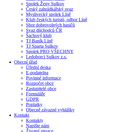
Spolek Ženy Sulkov
Český zahrádkářský svaz
Myslivecký spolek Líně
Klub českých turistů, odbor Líně
Sbor dobrovolných hasičů
Svaz důchodců ČR
Šachový klub
TJ Baník Líně
TJ Sparta Sulkov
Spolek PRO VŠECHNY
Ledoborci Sulkov z.s.
Obecní úřad
Úřední deska
E-podatelna
Povinné informace
Rozpočet obce
Zastupitelé obce
Formuláře
GDPR
Poplatky
Obecně závazné vyhlášky
Kontakt
Kontakty
Napište nám
Životní situace