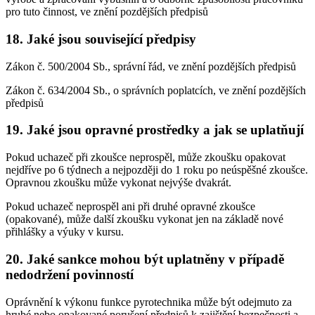
pro tuto činnost, ve znění pozdějších předpisů
18. Jaké jsou související předpisy
Zákon č. 500/2004 Sb., správní řád, ve znění pozdějších předpisů
Zákon č. 634/2004 Sb., o správních poplatcích, ve znění pozdějších
předpisů
19. Jaké jsou opravné prostředky a jak se uplatňují
Pokud uchazeč při zkoušce neprospěl, může zkoušku opakovat
nejdříve po 6 týdnech a nejpozději do 1 roku po neúspěšné zkoušce.
Opravnou zkoušku může vykonat nejvýše dvakrát.
Pokud uchazeč neprospěl ani při druhé opravné zkoušce
(opakované), může další zkoušku vykonat jen na základě nové
přihlášky a výuky v kursu.
20. Jaké sankce mohou být uplatněny v případě
nedodržení povinností
Oprávnění k výkonu funkce pyrotechnika může být odejmuto za
hrubé nebo opakované porušení předpisů k zajištění bezpečnosti a