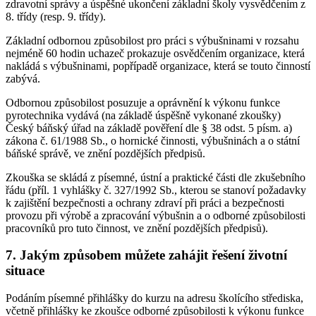
zdravotní správy a úspěšné ukončení základní školy vysvědčením z
8. třídy (resp. 9. třídy).
Základní odbornou způsobilost pro práci s výbušninami v rozsahu
nejméně 60 hodin uchazeč prokazuje osvědčením organizace, která
nakládá s výbušninami, popřípadě organizace, která se touto činností
zabývá.
Odbornou způsobilost posuzuje a oprávnění k výkonu funkce
pyrotechnika vydává (na základě úspěšně vykonané zkoušky)
Český báňský úřad na základě pověření dle § 38 odst. 5 písm. a)
zákona č. 61/1988 Sb., o hornické činnosti, výbušninách a o státní
báňské správě, ve znění pozdějších předpisů.
Zkouška se skládá z písemné, ústní a praktické části dle zkušebního
řádu (příl. 1 vyhlášky č. 327/1992 Sb., kterou se stanoví požadavky
k zajištění bezpečnosti a ochrany zdraví při práci a bezpečnosti
provozu při výrobě a zpracování výbušnin a o odborné způsobilosti
pracovníků pro tuto činnost, ve znění pozdějších předpisů).
7. Jakým způsobem můžete zahájit řešení životní
situace
Podáním písemné přihlášky do kurzu na adresu školícího střediska,
včetně přihlášky ke zkoušce odborné způsobilosti k výkonu funkce