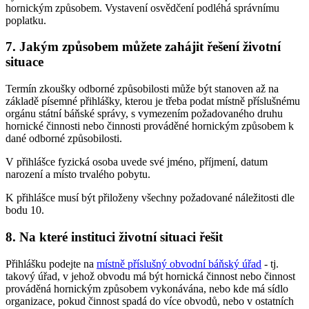
hornickým způsobem. Vystavení osvědčení podléhá správnímu
poplatku.
7. Jakým způsobem můžete zahájit řešení životní
situace
Termín zkoušky odborné způsobilosti může být stanoven až na
základě písemné přihlášky, kterou je třeba podat místně příslušnému
orgánu státní báňské správy, s vymezením požadovaného druhu
hornické činnosti nebo činnosti prováděné hornickým způsobem k
dané odborné způsobilosti.
V přihlášce fyzická osoba uvede své jméno, příjmení, datum
narození a místo trvalého pobytu.
K přihlášce musí být přiloženy všechny požadované náležitosti dle
bodu 10.
8. Na které instituci životní situaci řešit
Přihlášku podejte na
místně příslušný obvodní báňský úřad
- tj.
takový úřad, v jehož obvodu má být hornická činnost nebo činnost
prováděná hornickým způsobem vykonávána, nebo kde má sídlo
organizace, pokud činnost spadá do více obvodů, nebo v ostatních