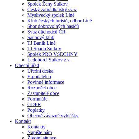
Spolek Ženy Sulkov
Český zahrádkářský svaz
Myslivecký spolek Líně
Klub českých turistů, odbor Líně
Sbor dobrovolných hasičů
Svaz důchodců ČR
Šachový klub
TJ Baník Líně
TJ Sparta Sulkov
Spolek PRO VŠECHNY
Ledoborci Sulkov z.s.
Obecní úřad
Úřední deska
E-podatelna
Povinné informace
Rozpočet obce
Zastupitelé obce
Formuláře
GDPR
Poplatky
Obecně závazné vyhlášky
Kontakt
Kontakty
Napište nám
Životní situace