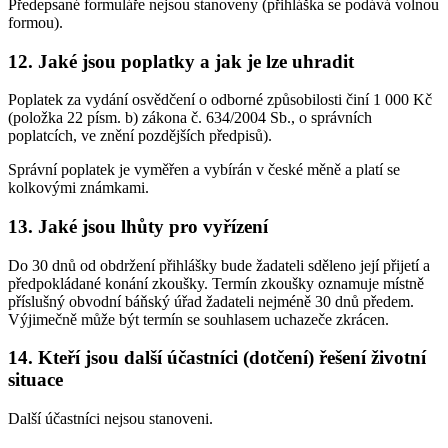
Předepsané formuláře nejsou stanoveny (přihláška se podává volnou
formou).
12. Jaké jsou poplatky a jak je lze uhradit
Poplatek za vydání osvědčení o odborné způsobilosti činí 1 000 Kč
(položka 22 písm. b) zákona č. 634/2004 Sb., o správních
poplatcích, ve znění pozdějších předpisů).
Správní poplatek je vyměřen a vybírán v české měně a platí se
kolkovými známkami.
13. Jaké jsou lhůty pro vyřízení
Do 30 dnů od obdržení přihlášky bude žadateli sděleno její přijetí a
předpokládané konání zkoušky. Termín zkoušky oznamuje místně
příslušný obvodní báňský úřad žadateli nejméně 30 dnů předem.
Výjimečně může být termín se souhlasem uchazeče zkrácen.
14. Kteří jsou další účastníci (dotčení) řešení životní
situace
Další účastníci nejsou stanoveni.