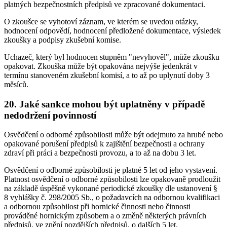
platných bezpečnostních předpisů ve zpracované dokumentaci.
O zkoušce se vyhotoví záznam, ve kterém se uvedou otázky,
hodnocení odpovědí, hodnocení předložené dokumentace, výsledek
zkoušky a podpisy zkušební komise.
Uchazeč, který byl hodnocen stupněm "nevyhověl", může zkoušku
opakovat. Zkouška může být opakována nejvýše jedenkrát v
termínu stanoveném zkušební komisí, a to až po uplynutí doby 3
měsíců.
20. Jaké sankce mohou být uplatněny v případě
nedodržení povinností
Osvědčení o odborné způsobilosti může být odejmuto za hrubé nebo
opakované porušení předpisů k zajištění bezpečnosti a ochrany
zdraví při práci a bezpečnosti provozu, a to až na dobu 3 let.
Osvědčení o odborné způsobilosti je platné 5 let od jeho vystavení.
Platnost osvědčení o odborné způsobilosti lze opakovaně prodloužit
na základě úspěšně vykonané periodické zkoušky dle ustanovení §
8 vyhlášky č. 298/2005 Sb., o požadavcích na odbornou kvalifikaci
a odbornou způsobilost při hornické činnosti nebo činnosti
prováděné hornickým způsobem a o změně některých právních
předpisů, ve znění pozdějších předpisů, o dalších 5 let.