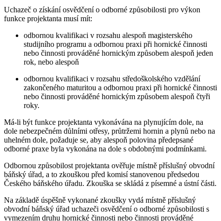
Uchazeč o získání osvědčení o odborné způsobilosti pro výkon
funkce projektanta musí mít:
odbornou kvalifikaci v rozsahu alespoň magisterského
studijního programu a odbornou praxi při hornické činnosti
nebo činnosti prováděné hornickým způsobem alespoň jeden
rok, nebo alespoň
odbornou kvalifikaci v rozsahu středoškolského vzdělání
zakončeného maturitou a odbornou praxi při hornické činnosti
nebo činnosti prováděné hornickým způsobem alespoň čtyři
roky.
Má-li být funkce projektanta vykonávána na plynujícím dole, na
dole nebezpečném důlními otřesy, průtržemi hornin a plynů nebo na
uhelném dole, požaduje se, aby alespoň polovina předepsané
odborné praxe byla vykonána na dole s obdobnými podmínkami.
Odbornou způsobilost projektanta ověřuje místně příslušný obvodní
báňský úřad, a to zkouškou před komisí stanovenou předsedou
Českého báňského úřadu. Zkouška se skládá z písemné a ústní části.
Na základě úspěšně vykonané zkoušky vydá místně příslušný
obvodní báňský úřad uchazeči osvědčení o odborné způsobilosti s
vymezením druhu hornické činnosti nebo činnosti prováděné