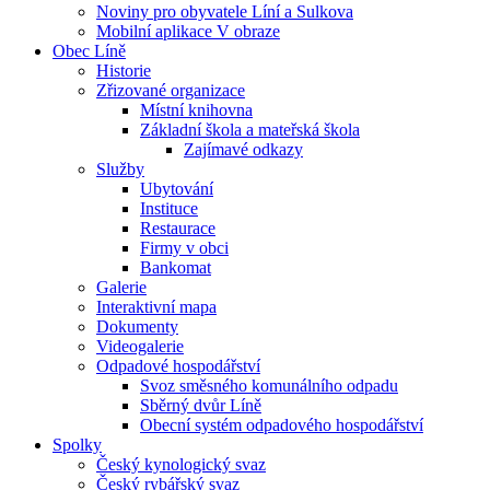
Noviny pro obyvatele Líní a Sulkova
Mobilní aplikace V obraze
Obec Líně
Historie
Zřizované organizace
Místní knihovna
Základní škola a mateřská škola
Zajímavé odkazy
Služby
Ubytování
Instituce
Restaurace
Firmy v obci
Bankomat
Galerie
Interaktivní mapa
Dokumenty
Videogalerie
Odpadové hospodářství
Svoz směsného komunálního odpadu
Sběrný dvůr Líně
Obecní systém odpadového hospodářství
Spolky
Český kynologický svaz
Český rybářský svaz