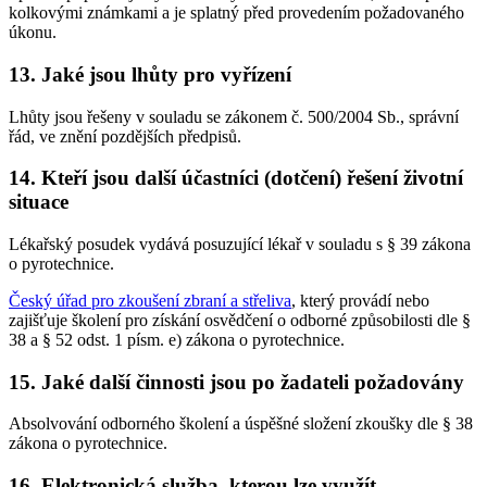
kolkovými známkami a je splatný před provedením požadovaného
úkonu.
13. Jaké jsou lhůty pro vyřízení
Lhůty jsou řešeny v souladu se zákonem č. 500/2004 Sb., správní
řád, ve znění pozdějších předpisů.
14. Kteří jsou další účastníci (dotčení) řešení životní
situace
Lékařský posudek vydává posuzující lékař v souladu s § 39 zákona
o pyrotechnice.
Český úřad pro zkoušení zbraní a střeliva
, který provádí nebo
zajišťuje školení pro získání osvědčení o odborné způsobilosti dle §
38 a § 52 odst. 1 písm. e) zákona o pyrotechnice.
15. Jaké další činnosti jsou po žadateli požadovány
Absolvování odborného školení a úspěšné složení zkoušky dle § 38
zákona o pyrotechnice.
16. Elektronická služba, kterou lze využít