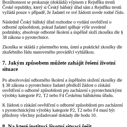
Bezúhonnost se prokazuje (dokládá) výpisem z Rejstříku trestů
České republiky, který si Český báňský úřad sám z Rejstříku trestů
vyžádá pouze v případě, že žadatel ve své žádosti uvede rodné číslo.
Následně Český báňský úřad rozhodne o vydání osvědčení o
odborné způsobilosti, pokud žadatel splňuje výše uvedené
podmínky, absolvuje odborné školení a úspěšně složí zkoušku dle §
38 zákona o pyrotechnice.
Zkouška se skládá z písemného testu, ústní a praktické zkoušky dle
zkušebního řádu stanoveného prováděcí vyhláškou.
7. Jakým způsobem můžete zahájit řešení životní
situace
Po absolvování odborného školení a úspěšném složení zkoušky dle
§ 38 zákona o pyrotechnice žadatel předloží žádost o získání
osvědčení o odborné způsobilosti pro zacházení s pyrotechnickými
výrobky kategorie P2, T2 nebo F4 Českému báňskému úřadu.
K žádosti o získání osvědčení o odborné způsobilosti pro zacházení
s pyrotechnickými výrobky kategorie P2, T2 nebo F4 musí být
přiloženy všechny požadované doklady dle bodu 10.
8. Na které instituci životní situaci řešit