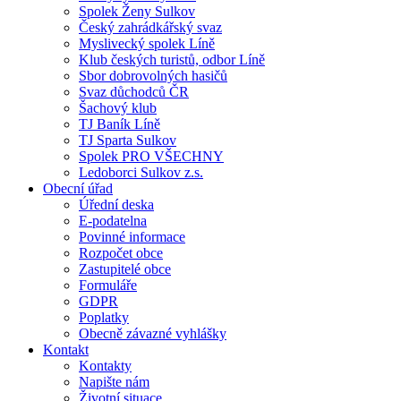
Spolek Ženy Sulkov
Český zahrádkářský svaz
Myslivecký spolek Líně
Klub českých turistů, odbor Líně
Sbor dobrovolných hasičů
Svaz důchodců ČR
Šachový klub
TJ Baník Líně
TJ Sparta Sulkov
Spolek PRO VŠECHNY
Ledoborci Sulkov z.s.
Obecní úřad
Úřední deska
E-podatelna
Povinné informace
Rozpočet obce
Zastupitelé obce
Formuláře
GDPR
Poplatky
Obecně závazné vyhlášky
Kontakt
Kontakty
Napište nám
Životní situace