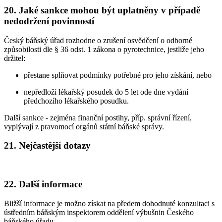
20. Jaké sankce mohou být uplatněny v případě
nedodržení povinností
Český báňský úřad rozhodne o zrušení osvědčení o odborné
způsobilosti dle § 36 odst. 1 zákona o pyrotechnice, jestliže jeho
držitel:
přestane splňovat podmínky potřebné pro jeho získání, nebo
nepředloží lékařský posudek do 5 let ode dne vydání
předchozího lékařského posudku.
Další sankce - zejména finanční postihy, příp. správní řízení,
vyplývají z pravomocí orgánů státní báňské správy.
21. Nejčastější dotazy
22. Další informace
Bližší informace je možno získat na předem dohodnuté konzultaci s
ústředním báňským inspektorem oddělení výbušnin Českého
báňského úřadu.