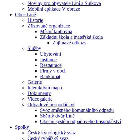
Noviny pro obyvatele Líní a Sulkova
Mobilní aplikace V obraze
Obec Líně
Historie
Zřizované organizace
Místní knihovna
Základní škola a mateřská škola
Zajímavé odkazy
Služby
Ubytování
Instituce
Restaurace
Firmy v obci
Bankomat
Galerie
Interaktivní mapa
Dokumenty
Videogalerie
Odpadové hospodářství
Svoz směsného komunálního odpadu
Sběrný dvůr Líně
Obecní systém odpadového hospodářství
Spolky
Český kynologický svaz
Český rybářský svaz