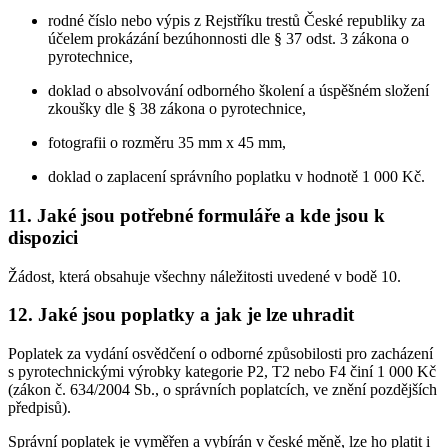
rodné číslo nebo výpis z Rejstříku trestů České republiky za
účelem prokázání bezúhonnosti dle § 37 odst. 3 zákona o
pyrotechnice,
doklad o absolvování odborného školení a úspěšném složení
zkoušky dle § 38 zákona o pyrotechnice,
fotografii o rozměru 35 mm x 45 mm,
doklad o zaplacení správního poplatku v hodnotě 1 000 Kč.
11. Jaké jsou potřebné formuláře a kde jsou k
dispozici
Žádost, která obsahuje všechny náležitosti uvedené v bodě 10.
12. Jaké jsou poplatky a jak je lze uhradit
Poplatek za vydání osvědčení o odborné způsobilosti pro zacházení
s pyrotechnickými výrobky kategorie P2, T2 nebo F4 činí 1 000 Kč
(zákon č. 634/2004 Sb., o správních poplatcích, ve znění pozdějších
předpisů).
Správní poplatek je vyměřen a vybírán v české měně, lze ho platit i