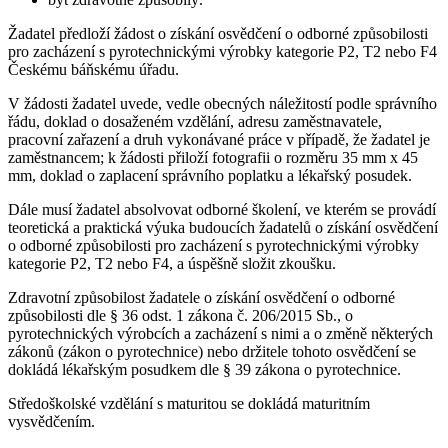
Žadatel předloží žádost o získání osvědčení o odborné způsobilosti
pro zacházení s pyrotechnickými výrobky kategorie P2, T2 nebo F4
Českému báňskému úřadu.
V žádosti žadatel uvede, vedle obecných náležitostí podle správního
řádu, doklad o dosaženém vzdělání, adresu zaměstnavatele,
pracovní zařazení a druh vykonávané práce v případě, že žadatel je
zaměstnancem; k žádosti přiloží fotografii o rozměru 35 mm x 45
mm, doklad o zaplacení správního poplatku a lékařský posudek.
Dále musí žadatel absolvovat odborné školení, ve kterém se provádí
teoretická a praktická výuka budoucích žadatelů o získání osvědčení
o odborné způsobilosti pro zacházení s pyrotechnickými výrobky
kategorie P2, T2 nebo F4, a úspěšně složit zkoušku.
Zdravotní způsobilost žadatele o získání osvědčení o odborné
způsobilosti dle § 36 odst. 1 zákona č. 206/2015 Sb., o
pyrotechnických výrobcích a zacházení s nimi a o změně některých
zákonů (zákon o pyrotechnice) nebo držitele tohoto osvědčení se
dokládá lékařským posudkem dle § 39 zákona o pyrotechnice.
Středoškolské vzdělání s maturitou se dokládá maturitním
vysvědčením.