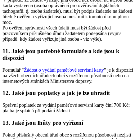
karta vystavena (osoba oprávněná pro ověřování digitálních
tachografů, tj. osoba žadatele), musí být podpis žadatele na žádosti
úředně ověřen a vyřizující osoba musí mít k tomuto úkonu plnou
moc.
Po ověření správnosti všech údajů musí být žádost před
pracovníkem příslušného úřadu žadatelem podepsána (vyjma
případů, kdy žádost vyřizuje jiná osoba - viz výše).
11. Jaké jsou potřebné formuláře a kde jsou k
dispozici
Formulář "
Žádost o vydání paměťové servisní karty
" je k dispozici
na všech obecních úřadech obcí s rozšířenou působností nebo na
internetových stránkách Ministerstva dopravy.
12. Jaké jsou poplatky a jak je lze uhradit
Správní poplatek za vydání paměťové servisní karty činí 700 Kč;
platba je splatná při podání žádosti.
13. Jaké jsou lhůty pro vyřízení
Pokud příslušný obecní úřad obce s rozšířenou působností nezjistí