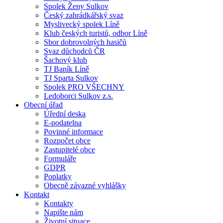
Spolek Ženy Sulkov
Český zahrádkářský svaz
Myslivecký spolek Líně
Klub českých turistů, odbor Líně
Sbor dobrovolných hasičů
Svaz důchodců ČR
Šachový klub
TJ Baník Líně
TJ Sparta Sulkov
Spolek PRO VŠECHNY
Ledoborci Sulkov z.s.
Obecní úřad
Úřední deska
E-podatelna
Povinné informace
Rozpočet obce
Zastupitelé obce
Formuláře
GDPR
Poplatky
Obecně závazné vyhlášky
Kontakt
Kontakty
Napište nám
Životní situace