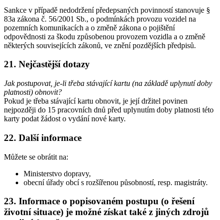
Sankce v případě nedodržení předepsaných povinností stanovuje §
83a zákona č. 56/2001 Sb., o podmínkách provozu vozidel na
pozemních komunikacích a o změně zákona o pojištění
odpovědnosti za škodu způsobenou provozem vozidla a o změně
některých souvisejících zákonů, ve znění pozdějších předpisů.
21. Nejčastější dotazy
Jak postupovat, je-li třeba stávající kartu (na základě uplynutí doby
platnosti) obnovit?
Pokud je třeba stávající kartu obnovit, je její držitel povinen
nejpozději do 15 pracovních dnů před uplynutím doby platnosti této
karty podat žádost o vydání nové karty.
22. Další informace
Můžete se obrátit na:
Ministerstvo dopravy,
obecní úřady obcí s rozšířenou působností, resp. magistráty.
23. Informace o popisovaném postupu (o řešení
životní situace) je možné získat také z jiných zdrojů