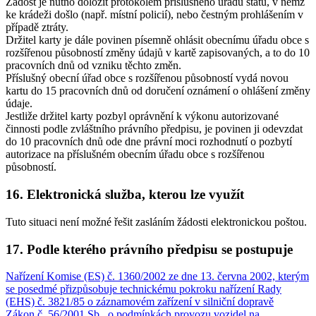
Žádost je nutno doložit protokolem příslušného úřadu státu, v němž
ke krádeži došlo (např. místní policií), nebo čestným prohlášením v
případě ztráty.
Držitel karty je dále povinen písemně ohlásit obecnímu úřadu obce s
rozšířenou působností změny údajů v kartě zapisovaných, a to do 10
pracovních dnů od vzniku těchto změn.
Příslušný obecní úřad obce s rozšířenou působností vydá novou
kartu do 15 pracovních dnů od doručení oznámení o ohlášení změny
údaje.
Jestliže držitel karty pozbyl oprávnění k výkonu autorizované
činnosti podle zvláštního právního předpisu, je povinen ji odevzdat
do 10 pracovních dnů ode dne právní moci rozhodnutí o pozbytí
autorizace na příslušném obecním úřadu obce s rozšířenou
působností.
16. Elektronická služba, kterou lze využít
Tuto situaci není možné řešit zasláním žádosti elektronickou poštou.
17. Podle kterého právního předpisu se postupuje
Nařízení Komise (ES) č. 1360/2002 ze dne 13. června 2002, kterým
se posedmé přizpůsobuje technickému pokroku nařízení Rady
(EHS) č. 3821/85 o záznamovém zařízení v silniční dopravě
Zákon č. 56/2001 Sb., o podmínkách provozu vozidel na