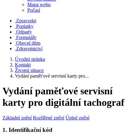
Mapa webu
Počasí
Zpravodaj
Poplatky
Odpady
Formuláře
Obecní dům
Zdravotnictví
Úvodní stránka
Kontakt
Životní situace
Vydání paměťové servisní karty pro...
Vydání paměťové servisní
karty pro digitální tachograf
Základní znění
Rozšířené znění
Úplné znění
1. Identifikační kód