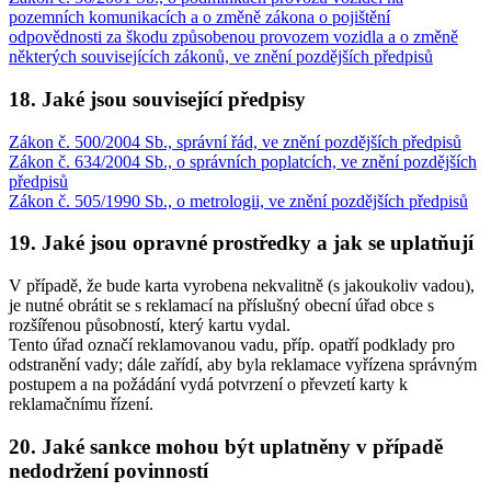
pozemních komunikacích a o změně zákona o pojištění
odpovědnosti za škodu způsobenou provozem vozidla a o změně
některých souvisejících zákonů, ve znění pozdějších předpisů
18. Jaké jsou související předpisy
Zákon č. 500/2004 Sb., správní řád, ve znění pozdějších předpisů
Zákon č. 634/2004 Sb., o správních poplatcích, ve znění pozdějších
předpisů
Zákon č. 505/1990 Sb., o metrologii, ve znění pozdějších předpisů
19. Jaké jsou opravné prostředky a jak se uplatňují
V případě, že bude karta vyrobena nekvalitně (s jakoukoliv vadou),
je nutné obrátit se s reklamací na příslušný obecní úřad obce s
rozšířenou působností, který kartu vydal.
Tento úřad označí reklamovanou vadu, příp. opatří podklady pro
odstranění vady; dále zařídí, aby byla reklamace vyřízena správným
postupem a na požádání vydá potvrzení o převzetí karty k
reklamačnímu řízení.
20. Jaké sankce mohou být uplatněny v případě
nedodržení povinností