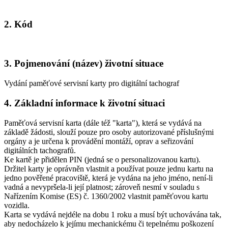
2. Kód
3. Pojmenování (název) životní situace
Vydání paměťové servisní karty pro digitální tachograf
4. Základní informace k životní situaci
Paměťová servisní karta (dále též "karta"), která se vydává na
základě žádosti, slouží pouze pro osoby autorizované příslušnými
orgány a je určena k provádění montáží, oprav a seřizování
digitálních tachografů.
Ke kartě je přidělen PIN (jedná se o personalizovanou kartu).
Držitel karty je oprávněn vlastnit a používat pouze jednu kartu na
jedno pověřené pracoviště, která je vydána na jeho jméno, není-li
vadná a nevypršela-li její platnost; zároveň nesmí v souladu s
Nařízením Komise (ES) č. 1360/2002 vlastnit paměťovou kartu
vozidla.
Karta se vydává nejdéle na dobu 1 roku a musí být uchovávána tak,
aby nedocházelo k jejímu mechanickému či tepelnému poškození