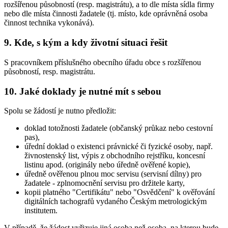
rozšířenou působností (resp. magistrátu), a to dle místa sídla firmy
nebo dle místa činnosti žadatele (tj. místo, kde oprávněná osoba
činnost technika vykonává).
9. Kde, s kým a kdy životní situaci řešit
S pracovníkem příslušného obecního úřadu obce s rozšířenou
působností, resp. magistrátu.
10. Jaké doklady je nutné mít s sebou
Spolu se žádostí je nutno předložit:
doklad totožnosti žadatele (občanský průkaz nebo cestovní
pas),
úřední doklad o existenci právnické či fyzické osoby, např.
živnostenský list, výpis z obchodního rejstříku, koncesní
listinu apod. (originály nebo úředně ověřené kopie),
úředně ověřenou plnou moc servisu (servisní dílny) pro
žadatele - zplnomocnění servisu pro držitele karty,
kopii platného "Certifikátu" nebo "Osvědčení" k ověřování
digitálních tachografů vydaného Českým metrologickým
institutem.
V případě, že žádost vyřizuje jiná osoba než osoba, na kterou bude