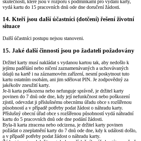
skutečnosti, které jsou v rozporu s podmínkami pro vydání karty,
vydá kartu do 15 pracovních dnů ode dne doručení žádosti.
14. Kteří jsou další účastníci (dotčení) řešení životní
situace
Další účastníci postupu nejsou stanoveni.
15. Jaké další činnosti jsou po žadateli požadovány
Držitel karty musí nakládat s vydanou kartou tak, aby nedošlo k
jejímu padělání nebo ničení zaznamenávaných a uchovávaných
údajů na kartě i na záznamovém zařízení, nesmí poskytnout tuto
kartu ostatním osobám, ani jim sdělovat PIN. Je zodpovědný za
jakékoliv zneužití karty.
Je-li karta poškozena nebo nefunguje správně, je držitel karty
povinen do 7 dnů ode dne, kdy její nefunkčnost nebo poškození
zjistil, odevzdat ji příslušnému obecnímu úřadu obce s rozšířenou
působností a v případě potřeby podat žádost o náhradu karty.
Příslušný obecní úřad obce s rozšířenou působností vydá náhradní
kartu do 5 pracovních dnů ode dne podání žádosti.
Byla-li karta ztracena nebo odcizena, je držitel karty povinen
požádat o zneplatnění karty do 7 dnů ode dne, kdy k události došlo,
a v případě potřeby podat žádost o náhradu karty.