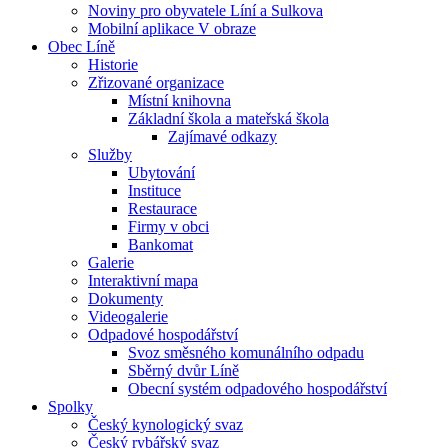
Noviny pro obyvatele Líní a Sulkova
Mobilní aplikace V obraze
Obec Líně
Historie
Zřizované organizace
Místní knihovna
Základní škola a mateřská škola
Zajímavé odkazy
Služby
Ubytování
Instituce
Restaurace
Firmy v obci
Bankomat
Galerie
Interaktivní mapa
Dokumenty
Videogalerie
Odpadové hospodářství
Svoz směsného komunálního odpadu
Sběrný dvůr Líně
Obecní systém odpadového hospodářství
Spolky
Český kynologický svaz
Český rybářský svaz