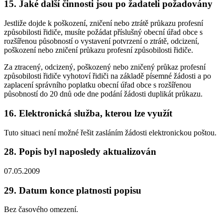
15. Jaké další činnosti jsou po žadateli požadovány
Jestliže dojde k poškození, zničení nebo ztrátě průkazu profesní
způsobilosti řidiče, musíte požádat příslušný obecní úřad obce s
rozšířenou působností o vystavení potvrzení o ztrátě, odcizení,
poškození nebo zničení průkazu profesní způsobilosti řidiče.
Za ztracený, odcizený, poškozený nebo zničený průkaz profesní
způsobilosti řidiče vyhotoví řidiči na základě písemné žádosti a po
zaplacení správního poplatku obecní úřad obce s rozšířenou
působností do 20 dnů ode dne podání žádosti duplikát průkazu.
16. Elektronická služba, kterou lze využít
Tuto situaci není možné řešit zasláním žádosti elektronickou poštou.
28. Popis byl naposledy aktualizován
07.05.2009
29. Datum konce platnosti popisu
Bez časového omezení.