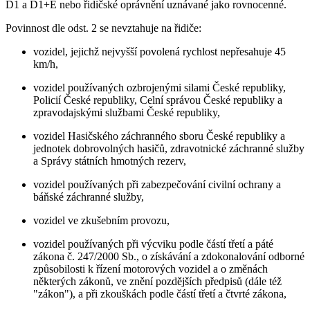
D1 a D1+E nebo řidičské oprávnění uznávané jako rovnocenné.
Povinnost dle odst. 2 se nevztahuje na řidiče:
vozidel, jejichž nejvyšší povolená rychlost nepřesahuje 45
km/h,
vozidel používaných ozbrojenými silami České republiky,
Policií České republiky, Celní správou České republiky a
zpravodajskými službami České republiky,
vozidel Hasičského záchranného sboru České republiky a
jednotek dobrovolných hasičů, zdravotnické záchranné služby
a Správy státních hmotných rezerv,
vozidel používaných při zabezpečování civilní ochrany a
báňské záchranné služby,
vozidel ve zkušebním provozu,
vozidel používaných při výcviku podle částí třetí a páté
zákona č. 247/2000 Sb., o získávání a zdokonalování odborné
způsobilosti k řízení motorových vozidel a o změnách
některých zákonů, ve znění pozdějších předpisů (dále též
"zákon"), a při zkouškách podle částí třetí a čtvrté zákona,