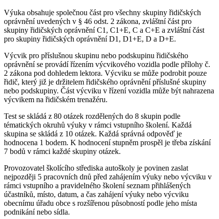
Výuka obsahuje společnou část pro všechny skupiny řidičských
oprávnění uvedených v § 46 odst. 2 zákona, zvláštní část pro
skupiny řidičských oprávnění C1, C1+E, C a C+E a zvláštní část
pro skupiny řidičských oprávnění D1, D1+E, D a D+E.
Výcvik pro příslušnou skupinu nebo podskupinu řidičského
oprávnění se provádí řízením výcvikového vozidla podle přílohy č.
2 zákona pod dohledem lektora. Výcviku se může podrobit pouze
řidič, který již je držitelem řidičského oprávnění příslušné skupiny
nebo podskupiny. Část výcviku v řízení vozidla může být nahrazena
výcvikem na řidičském trenažéru.
Test se skládá z 80 otázek rozdělených do 8 skupin podle
tématických okruhů výuky v rámci vstupního školení. Každá
skupina se skládá z 10 otázek. Každá správná odpověď je
hodnocena 1 bodem. K hodnocení stupněm prospěl je třeba získání
7 bodů v rámci každé skupiny otázek.
Provozovatel školícího střediska autoškoly je povinen zaslat
nejpozději 5 pracovních dnů před zahájením výuky nebo výcviku v
rámci vstupního a pravidelného školení seznam přihlášených
účastníků, místo, datum, a čas zahájení výuky nebo výcviku
obecnímu úřadu obce s rozšířenou působností podle jeho místa
podnikání nebo sídla.