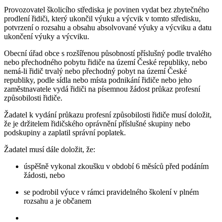
Provozovatel školicího střediska je povinen vydat bez zbytečného
prodlení řidiči, který ukončil výuku a výcvik v tomto středisku,
potvrzení o rozsahu a obsahu absolvované výuky a výcviku a datu
ukončení výuky a výcviku.
Obecní úřad obce s rozšířenou působností příslušný podle trvalého
nebo přechodného pobytu řidiče na území České republiky, nebo
nemá-li řidič trvalý nebo přechodný pobyt na území České
republiky, podle sídla nebo místa podnikání řidiče nebo jeho
zaměstnavatele vydá řidiči na písemnou žádost průkaz profesní
způsobilosti řidiče.
Žadatel k vydání průkazu profesní způsobilosti řidiče musí doložit,
že je držitelem řidičského oprávnění příslušné skupiny nebo
podskupiny a zaplatil správní poplatek.
Žadatel musí dále doložit, že:
úspěšně vykonal zkoušku v období 6 měsíců před podáním
žádosti, nebo
se podrobil výuce v rámci pravidelného školení v plném
rozsahu a je občanem