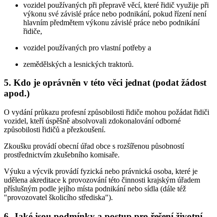
vozidel používaných při přepravě věcí, které řidič využije při
výkonu své závislé práce nebo podnikání, pokud řízení není
hlavním předmětem výkonu závislé práce nebo podnikání
řidiče,
vozidel používaných pro vlastní potřeby a
zemědělských a lesnických traktorů.
5. Kdo je oprávněn v této věci jednat (podat žádost
apod.)
O vydání průkazu profesní způsobilosti řidiče mohou požádat řidiči
vozidel, kteří úspěšně absolvovali zdokonalování odborné
způsobilosti řidičů a přezkoušení.
Zkoušku provádí obecní úřad obce s rozšířenou působností
prostřednictvím zkušebního komisaře.
Výuku a výcvik provádí fyzická nebo právnická osoba, které je
udělena akreditace k provozování této činnosti krajským úřadem
příslušným podle jejího místa podnikání nebo sídla (dále též
"provozovatel školicího střediska").
6. Jaké jsou podmínky a postup pro řešení životní