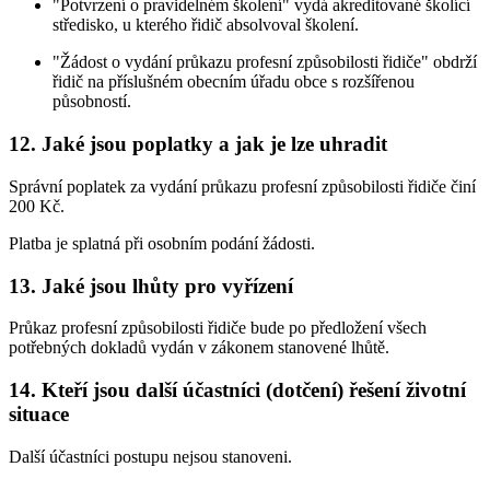
"Potvrzení o pravidelném školení" vydá akreditované školící
středisko, u kterého řidič absolvoval školení.
"Žádost o vydání průkazu profesní způsobilosti řidiče" obdrží
řidič na příslušném obecním úřadu obce s rozšířenou
působností.
12. Jaké jsou poplatky a jak je lze uhradit
Správní poplatek za vydání průkazu profesní způsobilosti řidiče činí
200 Kč.
Platba je splatná při osobním podání žádosti.
13. Jaké jsou lhůty pro vyřízení
Průkaz profesní způsobilosti řidiče bude po předložení všech
potřebných dokladů vydán v zákonem stanovené lhůtě.
14. Kteří jsou další účastníci (dotčení) řešení životní
situace
Další účastníci postupu nejsou stanoveni.