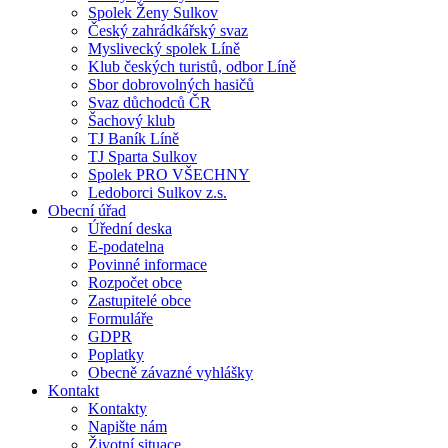
Spolek Ženy Sulkov
Český zahrádkářský svaz
Myslivecký spolek Líně
Klub českých turistů, odbor Líně
Sbor dobrovolných hasičů
Svaz důchodců ČR
Šachový klub
TJ Baník Líně
TJ Sparta Sulkov
Spolek PRO VŠECHNY
Ledoborci Sulkov z.s.
Obecní úřad
Úřední deska
E-podatelna
Povinné informace
Rozpočet obce
Zastupitelé obce
Formuláře
GDPR
Poplatky
Obecně závazné vyhlášky
Kontakt
Kontakty
Napište nám
Životní situace