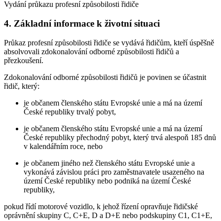
Vydání průkazu profesní způsobilosti řidiče
4. Základní informace k životní situaci
Průkaz profesní způsobilosti řidiče se vydává řidičům, kteří úspěšně
absolvovali zdokonalování odborné způsobilosti řidičů a
přezkoušení.
Zdokonalování odborné způsobilosti řidičů je povinen se účastnit
řidič, který:
je občanem členského státu Evropské unie a má na území
České republiky trvalý pobyt,
je občanem členského státu Evropské unie a má na území
České republiky přechodný pobyt, který trvá alespoň 185 dnů
v kalendářním roce, nebo
je občanem jiného než členského státu Evropské unie a
vykonává závislou práci pro zaměstnavatele usazeného na
území České republiky nebo podniká na území České
republiky,
pokud řídí motorové vozidlo, k jehož řízení opravňuje řidičské
oprávnění skupiny C, C+E, D a D+E nebo podskupiny C1, C1+E,