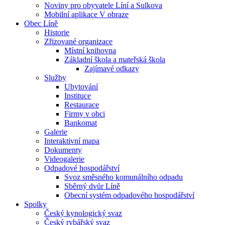
Noviny pro obyvatele Líní a Sulkova
Mobilní aplikace V obraze
Obec Líně
Historie
Zřizované organizace
Místní knihovna
Základní škola a mateřská škola
Zajímavé odkazy
Služby
Ubytování
Instituce
Restaurace
Firmy v obci
Bankomat
Galerie
Interaktivní mapa
Dokumenty
Videogalerie
Odpadové hospodářství
Svoz směsného komunálního odpadu
Sběrný dvůr Líně
Obecní systém odpadového hospodářství
Spolky
Český kynologický svaz
Český rybářský svaz