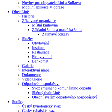
Noviny pro obyvatele Líní a Sulkova
Mobilní aplikace V obraze
Obec Líně
Historie
Zřizované organizace
Místní knihovna
Základní škola a mateřská škola
Zajímavé odkazy
Služby
Ubytování
Instituce
Restaurace
Firmy v obci
Bankomat
Galerie
Interaktivní mapa
Dokumenty
Videogalerie
Odpadové hospodářství
Svoz směsného komunálního odpadu
Sběrný dvůr Líně
Obecní systém odpadového hospodářství
Spolky
Český kynologický svaz
Český rybářský svaz