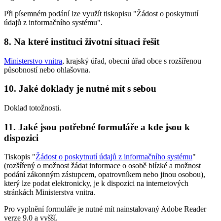
Při písemném podání lze využít tiskopisu "Žádost o poskytnutí
údajů z informačního systému".
8. Na které instituci životní situaci řešit
Ministerstvo vnitra
, krajský úřad, obecní úřad obce s rozšířenou
působností nebo ohlašovna.
10. Jaké doklady je nutné mít s sebou
Doklad totožnosti.
11. Jaké jsou potřebné formuláře a kde jsou k
dispozici
Tiskopis "
Žádost o poskytnutí údajů z informačního systému
"
(rozšířený o možnost žádat informace o osobě blízké a možnost
podání zákonným zástupcem, opatrovníkem nebo jinou osobou),
který lze podat elektronicky, je k dispozici na internetových
stránkách Ministerstva vnitra.
Pro vyplnění formuláře je nutné mít nainstalovaný Adobe Reader
verze 9.0 a vyšší.