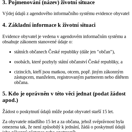
3. Pojmenování (název) životní situace
Výdej údajů z agendového informačního systému evidence obyvatel
4. Základní informace k životní situaci
Evidence obyvatel je vedena v agendovém informačním systému a
obsahuje zákonem stanovené údaje o:
státních občanech České republiky (dále jen "občan"),
osobách, které pozbyly státní občanství České republiky, a
cizincích, kteří jsou matkou, otcem, popř. jiným zákonným
zástupcem, manželem, registrovaným partnerem nebo dítětem
občana.
5. Kdo je oprávněn v této věci jednat (podat žádost
apod.)
Žádost o poskytnutí údajů může podat obyvatel starší 15 let.
Za obyvatele mladšího 15 let a za občana, jehož svéprávnost byla
omezena tak, že není způsobilý k jednání, žádá o poskytnutí údajů