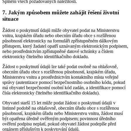
Splnění všech požadovaných náležitostí.
7. Jakým způsobem můžete zahájit řešení životní
situace
Žádost o poskytnutí údajů může obyvatel podat na Ministerstvu
vnitra, krajském úřadu nebo obecním úřadu obce s rozšířenou
působností elektronicky na formuláři zpřístupněném dálkovým
přístupem, který žadatel opatří uznávaným elektronickým podpisem,
nebo prostřednictvím zpřístupněné datové schránky a číslem
elektronicky čitelného identifikačního dokladu.
Žádost o poskytnutí údajů lze také podat osobně na ohlašovně,
obecním úřadu obce s rozšířenou působností, krajském úřadu,
Ministerstvu vnitra a prostřednictvím kontaktního místa veřejné
správy (autentizace pomocí bezpečnostního osobního kódu, pokud
má obyvatel bezpečnostní osobní kód zadán, a identifikace pomocí
čísla elektronicky čitelného identifikačního dokladu).
Obyvatel starší 15 let může podat žádost o poskytnutí údajů v
listinné podobě na ohlašovně, obecním úřadu obce s rozšířenou
působností, krajském úřadu nebo Ministerstvu vnitra, žádost musí
být opatřena úředně ověřeným podpisem; povinnost úředního
ověření podpisu neplatí, pokud obyvatel žádost podepíše před
orgánem příslušným k poskytování údajů.