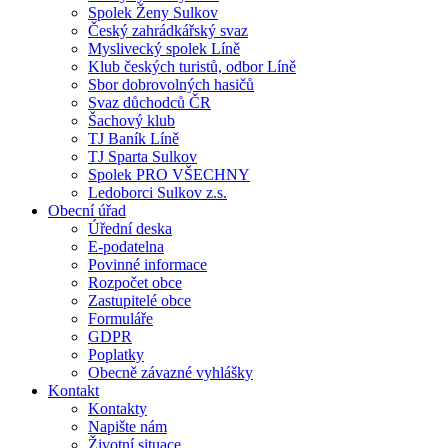
Spolek Ženy Sulkov
Český zahrádkářský svaz
Myslivecký spolek Líně
Klub českých turistů, odbor Líně
Sbor dobrovolných hasičů
Svaz důchodců ČR
Šachový klub
TJ Baník Líně
TJ Sparta Sulkov
Spolek PRO VŠECHNY
Ledoborci Sulkov z.s.
Obecní úřad
Úřední deska
E-podatelna
Povinné informace
Rozpočet obce
Zastupitelé obce
Formuláře
GDPR
Poplatky
Obecně závazné vyhlášky
Kontakt
Kontakty
Napište nám
Životní situace