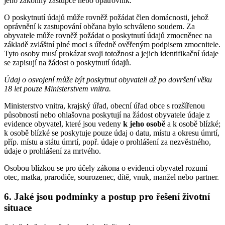
jeho zákonný zástupce nebo opatrovník.
O poskytnutí údajů může rovněž požádat člen domácnosti, jehož
oprávnění k zastupování občana bylo schváleno soudem. Za
obyvatele může rovněž požádat o poskytnutí údajů zmocněnec na
základě zvláštní plné moci s úředně ověřeným podpisem zmocnitele.
Tyto osoby musí prokázat svoji totožnost a jejich identifikační údaje
se zapisují na žádost o poskytnutí údajů.
Údaj o osvojení může být poskytnut obyvateli až po dovršení věku
18 let pouze Ministerstvem vnitra.
Ministerstvo vnitra, krajský úřad, obecní úřad obce s rozšířenou
působností nebo ohlašovna poskytují na žádost obyvatele údaje z
evidence obyvatel, které jsou vedeny
k jeho osobě
a k osobě blízké;
k osobě blízké se poskytuje pouze údaj o datu, místu a okresu úmrtí,
příp. místu a státu úmrtí, popř. údaje o prohlášení za nezvěstného,
údaje o prohlášení za mrtvého.
Osobou blízkou se pro účely zákona o evidenci obyvatel rozumí
otec, matka, prarodiče, sourozenec, dítě, vnuk, manžel nebo partner.
6. Jaké jsou podmínky a postup pro řešení životní
situace