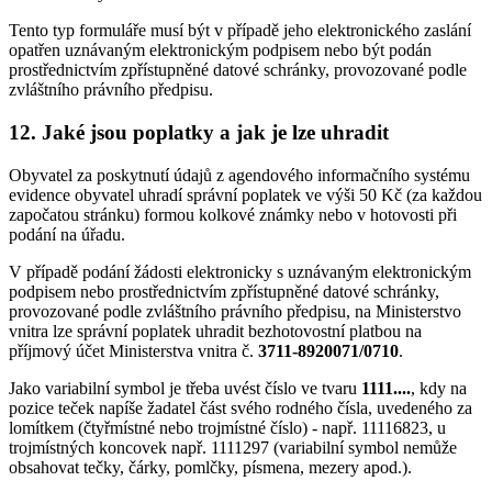
Tento typ formuláře musí být v případě jeho elektronického zaslání
opatřen uznávaným elektronickým podpisem nebo být podán
prostřednictvím zpřístupněné datové schránky, provozované podle
zvláštního právního předpisu.
12. Jaké jsou poplatky a jak je lze uhradit
Obyvatel za poskytnutí údajů z agendového informačního systému
evidence obyvatel uhradí správní poplatek ve výši 50 Kč (za každou
započatou stránku) formou kolkové známky nebo v hotovosti při
podání na úřadu.
V případě podání žádosti elektronicky s uznávaným elektronickým
podpisem nebo prostřednictvím zpřístupněné datové schránky,
provozované podle zvláštního právního předpisu, na Ministerstvo
vnitra lze správní poplatek uhradit bezhotovostní platbou na
příjmový účet Ministerstva vnitra č.
3711-8920071/0710
.
Jako variabilní symbol je třeba uvést číslo ve tvaru
1111....
, kdy na
pozice teček napíše žadatel část svého rodného čísla, uvedeného za
lomítkem (čtyřmístné nebo trojmístné číslo) - např. 11116823, u
trojmístných koncovek např. 1111297 (variabilní symbol nemůže
obsahovat tečky, čárky, pomlčky, písmena, mezery apod.).