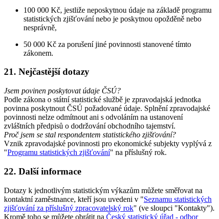
100 000 Kč, jestliže neposkytnou údaje na základě programu
statistických zjišťování nebo je poskytnou opožděně nebo
nesprávně,
50 000 Kč za porušení jiné povinnosti stanovené tímto
zákonem.
21. Nejčastější dotazy
Jsem povinen poskytovat údaje ČSÚ
?
Podle zákona o státní statistické službě je zpravodajská jednotka
povinna poskytnout ČSÚ požadované údaje. Splnění zpravodajské
povinnosti nelze odmítnout ani s odvoláním na ustanovení
zvláštních předpisů o dodržování obchodního tajemství.
Proč jsem se stal respondentem statistického zjišťování
?
Vznik zpravodajské povinnosti pro ekonomické subjekty vyplývá z
"
Programu statistických zjišťování
" na příslušný rok.
22. Další informace
Dotazy k jednotlivým statistickým výkazům můžete směřovat na
kontaktní zaměstnance, kteří jsou uvedeni v "
Seznamu statistických
zjišťování za příslušný zpracovatelský rok
" (ve sloupci "Kontakty").
Kromě toho se můžete obrátit na
Český statistický úřad - odbor