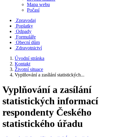
Mapa webu
Počasí
Zpravodaj
Poplatky
Odpady
Formuláře
Obecní dům
Zdravotnictví
Úvodní stránka
Kontakt
Životní situace
Vyplňování a zasílání statistických...
Vyplňování a zasílání
statistických informací
respondenty Českého
statistického úřadu