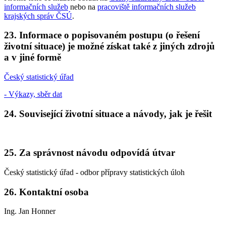
informačních služeb
nebo na
pracoviště informačních služeb
krajských správ ČSÚ
.
23. Informace o popisovaném postupu (o řešení
životní situace) je možné získat také z jiných zdrojů
a v jiné formě
Český statistický úřad
- Výkazy, sběr dat
24. Související životní situace a návody, jak je řešit
25. Za správnost návodu odpovídá útvar
Český statistický úřad - odbor přípravy statistických úloh
26. Kontaktní osoba
Ing. Jan Honner