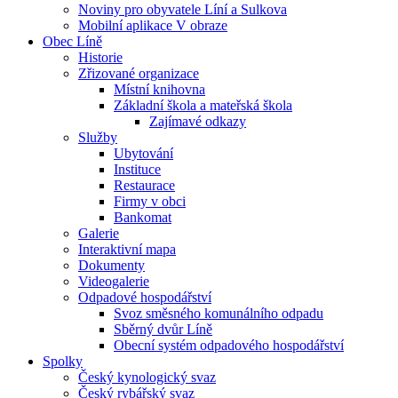
Noviny pro obyvatele Líní a Sulkova
Mobilní aplikace V obraze
Obec Líně
Historie
Zřizované organizace
Místní knihovna
Základní škola a mateřská škola
Zajímavé odkazy
Služby
Ubytování
Instituce
Restaurace
Firmy v obci
Bankomat
Galerie
Interaktivní mapa
Dokumenty
Videogalerie
Odpadové hospodářství
Svoz směsného komunálního odpadu
Sběrný dvůr Líně
Obecní systém odpadového hospodářství
Spolky
Český kynologický svaz
Český rybářský svaz