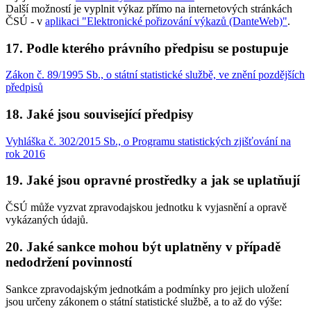
Další možností je vyplnit výkaz přímo na internetových stránkách
ČSÚ - v
aplikaci "Elektronické pořizování výkazů (DanteWeb)"
.
17. Podle kterého právního předpisu se postupuje
Zákon č. 89/1995 Sb., o státní statistické službě, ve znění pozdějších
předpisů
18. Jaké jsou související předpisy
Vyhláška č. 302/2015 Sb., o Programu statistických zjišťování na
rok 2016
19. Jaké jsou opravné prostředky a jak se uplatňují
ČSÚ může vyzvat zpravodajskou jednotku k vyjasnění a opravě
vykázaných údajů.
20. Jaké sankce mohou být uplatněny v případě
nedodržení povinností
Sankce zpravodajským jednotkám a podmínky pro jejich uložení
jsou určeny zákonem o státní statistické službě, a to až do výše: