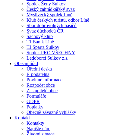
Spolek Ženy Sulkov
Český zahrádkářský svaz
Myslivecký spolek Líně
Klub českých turistů, odbor Líně
Sbor dobrovolných hasičů
Svaz důchodců ČR
Šachový klub
TJ Baník Líně
TJ Sparta Sulkov
Spolek PRO VŠECHNY
Ledoborci Sulkov z.s.
Obecní úřad
Úřední deska
E-podatelna
Povinné informace
Rozpočet obce
Zastupitelé obce
Formuláře
GDPR
Poplatky
Obecně závazné vyhlášky
Kontakt
Kontakty
Napište nám
Životní situace