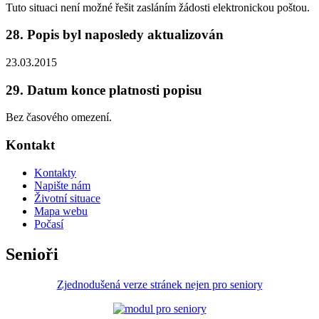
Tuto situaci není možné řešit zasláním žádosti elektronickou poštou.
28. Popis byl naposledy aktualizován
23.03.2015
29. Datum konce platnosti popisu
Bez časového omezení.
Kontakt
Kontakty
Napište nám
Životní situace
Mapa webu
Počasí
Senioři
Zjednodušená verze stránek nejen pro seniory