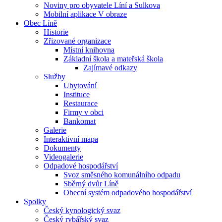
Noviny pro obyvatele Líní a Sulkova
Mobilní aplikace V obraze
Obec Líně
Historie
Zřizované organizace
Místní knihovna
Základní škola a mateřská škola
Zajímavé odkazy
Služby
Ubytování
Instituce
Restaurace
Firmy v obci
Bankomat
Galerie
Interaktivní mapa
Dokumenty
Videogalerie
Odpadové hospodářství
Svoz směsného komunálního odpadu
Sběrný dvůr Líně
Obecní systém odpadového hospodářství
Spolky
Český kynologický svaz
Český rybářský svaz