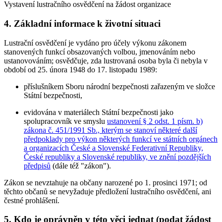
Vystavení lustračního osvědčení na žádost organizace
4. Základní informace k životní situaci
Lustrační osvědčení je vydáno pro účely výkonu zákonem
stanovených funkcí obsazovaných volbou, jmenováním nebo
ustanovováním; osvědčuje, zda lustrovaná osoba byla či nebyla v
období od 25. února 1948 do 17. listopadu 1989:
příslušníkem Sboru národní bezpečnosti zařazeným ve složce
Státní bezpečnosti,
evidována v materiálech Státní bezpečnosti jako
spolupracovník ve smyslu
ustanovení § 2 odst. 1 písm. b)
zákona č. 451/1991 Sb., kterým se stanoví některé další
předpoklady pro výkon některých funkcí ve státních orgánech
a organizacích České a Slovenské Federativní Republiky,
České republiky a Slovenské republiky, ve znění pozdějších
předpisů
(dále též "zákon").
Zákon se nevztahuje na občany narozené po 1. prosinci 1971; od
těchto občanů se nevyžaduje předložení lustračního osvědčení, ani
čestné prohlášení.
5. Kdo je oprávněn v této věci jednat (podat žádost