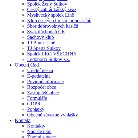
Spolek Ženy Sulkov
Český zahrádkářský svaz
Myslivecký spolek Líně
Klub českých turistů, odbor Líně
Sbor dobrovolných hasičů
Svaz důchodců ČR
Šachový klub
TJ Baník Líně
TJ Sparta Sulkov
Spolek PRO VŠECHNY
Ledoborci Sulkov z.s.
Obecní úřad
Úřední deska
E-podatelna
Povinné informace
Rozpočet obce
Zastupitelé obce
Formuláře
GDPR
Poplatky
Obecně závazné vyhlášky
Kontakt
Kontakty
Napište nám
Životní situace