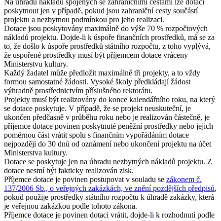
Na úhradu nákladů spojených se zahraničními cestami lze dotaci
poskytnout jen v případě, pokud jsou zahraniční cesty součástí
projektu a nezbytnou podmínkou pro jeho realizaci.
Dotace jsou poskytovány maximálně do výše 70 % rozpočtových
nákladů projektu. Dojde-li k úspoře finančních prostředků, má se za
to, že došlo k úspoře prostředků státního rozpočtu, z toho vyplývá,
že uspořené prostředky musí být příjemcem dotace vráceny
Ministerstvu kultury.
Každý žadatel může předložit maximálně tři projekty, a to vždy
formou samostatné žádosti. Vysoké školy předkládají žádost
výhradně prostřednictvím příslušného rektorátu.
Projekty musí být realizovány do konce kalendářního roku, na který
se dotace poskytuje. V případě, že se projekt neuskuteční, je
ukončen předčasně v průběhu roku nebo je realizován částečně, je
příjemce dotace povinen poskytnuté peněžní prostředky nebo jejich
poměrnou část vrátit spolu s finančním vypořádáním dotace
nejpozději do 30 dnů od oznámení nebo ukončení projektu na účet
Ministerstva kultury.
Dotace se poskytuje jen na úhradu nezbytných nákladů projektu. Z
dotace nesmí být fakticky realizován zisk.
Příjemce dotace je povinen postupovat v souladu se
zákonem č.
137/2006 Sb., o veřejných zakázkách, ve znění pozdějších předpisů
,
pokud použije prostředky státního rozpočtu k úhradě zakázky, která
je veřejnou zakázkou podle tohoto zákona.
Příjemce dotace je povinen dotaci vrátit, dojde-li k rozhodnutí podle