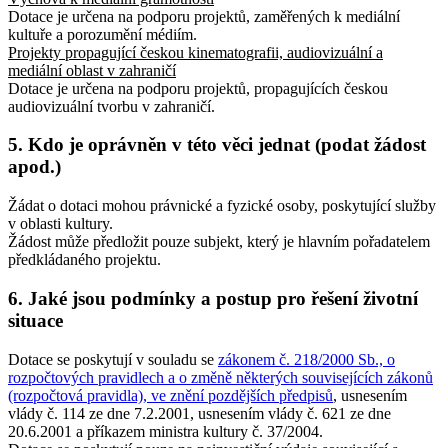
Dotace je určena na podporu projektů, zaměřených k mediální
kultuře a porozumění médiím.
Projekty propagující českou kinematografii, audiovizuální a
mediální oblast v zahraničí
Dotace je určena na podporu projektů, propagujících českou
audiovizuální tvorbu v zahraničí.
5. Kdo je oprávněn v této věci jednat (podat žádost
apod.)
Žádat o dotaci mohou právnické a fyzické osoby, poskytující služby
v oblasti kultury.
Žádost může předložit pouze subjekt, který je hlavním pořadatelem
předkládaného projektu.
6. Jaké jsou podmínky a postup pro řešení životní
situace
Dotace se poskytují v souladu se
zákonem č. 218/2000 Sb., o
rozpočtových pravidlech a o změně některých souvisejících zákonů
(rozpočtová pravidla), ve znění pozdějších předpisů
, usnesením
vlády č. 114 ze dne 7.2.2001, usnesením vlády č. 621 ze dne
20.6.2001 a příkazem ministra kultury č. 37/2004.