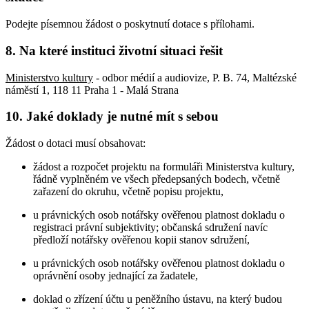
Podejte písemnou žádost o poskytnutí dotace s přílohami.
8. Na které instituci životní situaci řešit
Ministerstvo kultury
- odbor médií a audiovize, P. B. 74, Maltézské
náměstí 1, 118 11 Praha 1 - Malá Strana
10. Jaké doklady je nutné mít s sebou
Žádost o dotaci musí obsahovat:
žádost a rozpočet projektu na formuláři Ministerstva kultury,
řádně vyplněném ve všech předepsaných bodech, včetně
zařazení do okruhu, včetně popisu projektu,
u právnických osob notářsky ověřenou platnost dokladu o
registraci právní subjektivity; občanská sdružení navíc
předloží notářsky ověřenou kopii stanov sdružení,
u právnických osob notářsky ověřenou platnost dokladu o
oprávnění osoby jednající za žadatele,
doklad o zřízení účtu u peněžního ústavu, na který budou