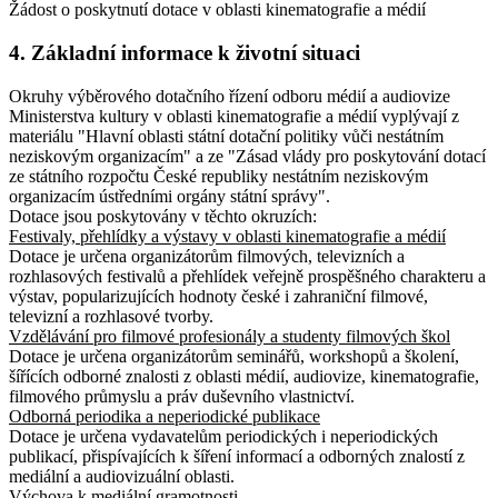
Žádost o poskytnutí dotace v oblasti kinematografie a médií
4. Základní informace k životní situaci
Okruhy výběrového dotačního řízení odboru médií a audiovize
Ministerstva kultury v oblasti kinematografie a médií vyplývají z
materiálu "Hlavní oblasti státní dotační politiky vůči nestátním
neziskovým organizacím" a ze "Zásad vlády pro poskytování dotací
ze státního rozpočtu České republiky nestátním neziskovým
organizacím ústředními orgány státní správy".
Dotace jsou poskytovány v těchto okruzích:
Festivaly, přehlídky a výstavy v oblasti kinematografie a médií
Dotace je určena organizátorům filmových, televizních a
rozhlasových festivalů a přehlídek veřejně prospěšného charakteru a
výstav, popularizujících hodnoty české i zahraniční filmové,
televizní a rozhlasové tvorby.
Vzdělávání pro filmové profesionály a studenty filmových škol
Dotace je určena organizátorům seminářů, workshopů a školení,
šířících odborné znalosti z oblasti médií, audiovize, kinematografie,
filmového průmyslu a práv duševního vlastnictví.
Odborná periodika a neperiodické publikace
Dotace je určena vydavatelům periodických i neperiodických
publikací, přispívajících k šíření informací a odborných znalostí z
mediální a audiovizuální oblasti.
Výchova k mediální gramotnosti