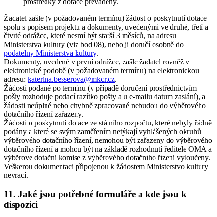
prostředky z dotace převáděny.
Žadatel zašle (v požadovaném termínu) žádost o poskytnutí dotace
spolu s popisem projektu a dokumenty, uvedenými ve druhé, třetí a
čtvrté odrážce, které nesmí být starší 3 měsíců, na adresu
Ministerstva kultury (viz bod 08), nebo ji doručí osobně do
podatelny Ministerstva kultury
.
Dokumenty, uvedené v první odrážce, zašle žadatel rovněž v
elektronické podobě (v požadovaném termínu) na elektronickou
adresu:
katerina.besserova@mkcr.cz
.
Žádosti podané po termínu (v případě doručení prostřednictvím
pošty rozhoduje podací razítko pošty a u e-mailu datum zaslání), a
žádosti neúplné nebo chybně zpracované nebudou do výběrového
dotačního řízení zařazeny.
Žádosti o poskytnutí dotace ze státního rozpočtu, které nebyly řádně
podány a které se svým zaměřením netýkají vyhlášených okruhů
výběrového dotačního řízení, nemohou být zařazeny do výběrového
dotačního řízení a mohou být na základě rozhodnutí ředitele OMA a
výběrové dotační komise z výběrového dotačního řízení vyloučeny.
Veškerou dokumentaci připojenou k žádostem Ministerstvo kultury
nevrací.
11. Jaké jsou potřebné formuláře a kde jsou k
dispozici