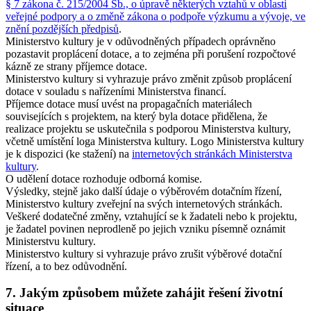
§ 7 zákona č. 215/2004 Sb., o úpravě některých vztahů v oblasti
veřejné podpory a o změně zákona o podpoře výzkumu a vývoje, ve
znění pozdějších předpisů
.
Ministerstvo kultury je v odůvodněných případech oprávněno
pozastavit proplácení dotace, a to zejména při porušení rozpočtové
kázně ze strany příjemce dotace.
Ministerstvo kultury si vyhrazuje právo změnit způsob proplácení
dotace v souladu s nařízeními Ministerstva financí.
Příjemce dotace musí uvést na propagačních materiálech
souvisejících s projektem, na který byla dotace přidělena, že
realizace projektu se uskutečnila s podporou Ministerstva kultury,
včetně umístění loga Ministerstva kultury. Logo Ministerstva kultury
je k dispozici (ke stažení) na
internetových stránkách Ministerstva
kultury
.
O udělení dotace rozhoduje odborná komise.
Výsledky, stejně jako další údaje o výběrovém dotačním řízení,
Ministerstvo kultury zveřejní na svých internetových stránkách.
Veškeré dodatečné změny, vztahující se k žadateli nebo k projektu,
je žadatel povinen neprodleně po jejich vzniku písemně oznámit
Ministerstvu kultury.
Ministerstvo kultury si vyhrazuje právo zrušit výběrové dotační
řízení, a to bez odůvodnění.
7. Jakým způsobem můžete zahájit řešení životní
situace