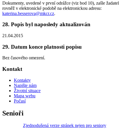
Dokumenty, uvedené v první odrážce (viz bod 10), zašle žadatel
rovněž v elektronické podobě na elektronickou adresu:
katerina.besserova@mkcr.cz
.
28. Popis byl naposledy aktualizován
21.04.2015
29. Datum konce platnosti popisu
Bez časového omezení.
Kontakt
Kontakty
Napište nám
Životní situace
Mapa webu
Počasí
Senioři
Zjednodušená verze stránek nejen pro seniory