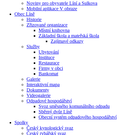
Noviny pro obyvatele Líní a Sulkova
Mobilní aplikace V obraze
Obec Líně
Historie
Zřizované organizace
Místní knihovna
Základní škola a mateřská škola
Zajímavé odkazy
Služby
Ubytování
Instituce
Restaurace
Firmy v obci
Bankomat
Galerie
Interaktivní mapa
Dokumenty
Videogalerie
Odpadové hospodářství
Svoz směsného komunálního odpadu
Sběrný dvůr Líně
Obecní systém odpadového hospodářství
Spolky
Český kynologický svaz
Český rybářský svaz