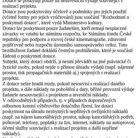
Dotace se poskytují pouze na neinvestiční výdaje související s
realizací projektu.
Dotace jsou poskytovány účelově a podmínky pro jejich použití
(včetně formy pro jejich vyúčtování) jsou součástí "Rozhodnutí o
poskytnutí dotace", které vydá Ministerstvo kultury.
Dotaci lze poskytnout pouze žadatelům, kteří nemají nesplacené
závazky ve vztahu ke státnímu rozpočtu, ke Státnímu fondu České
republiky pro podporu a rozvoj české kinematografie, zdravotní
pojišťovně nebo rozpočtu územního samosprávného celku. Tuto
bezdlužnost žadatel dokládá čestným prohlášením, které je součástí
žádosti o poskytnutí dotace.
Subjekt, který dotaci obdrží, ji nesmí převádět na jiné právnické či
fyzické osoby, pokud nejde o přímou úhradu výdajů (např. nájemné
prostor, tisk propagačních materiálů aj.) spojených s realizací
projektu.
Z dotace nelze hradit mzdy, pokud nesouvisí s realizací daného
projektu, a dále náklady na pohoštění a dary, běžné provozní výdaje
žadatele nesouvisející s projektem a investiční náklady.
V odůvodněných případech, tj. v případech doporučených
odbornou komisí výběrového dotačního řízení, lze dotaci
poskytnout na úhradu nezbytných nepřímých (režijních) nákladů
(např. na nájem kancelářských prostor, nákup kancelářských potřeb,
poštovné, telefony, poplatky za fax, internet, náklady na autoprovoz,
účetní služby související s realizací projektu a další nepřímé
náklady).