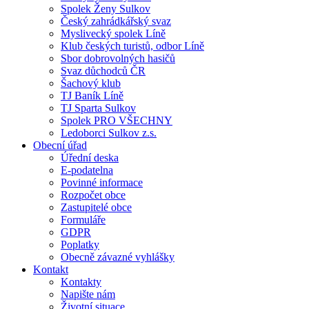
Spolek Ženy Sulkov
Český zahrádkářský svaz
Myslivecký spolek Líně
Klub českých turistů, odbor Líně
Sbor dobrovolných hasičů
Svaz důchodců ČR
Šachový klub
TJ Baník Líně
TJ Sparta Sulkov
Spolek PRO VŠECHNY
Ledoborci Sulkov z.s.
Obecní úřad
Úřední deska
E-podatelna
Povinné informace
Rozpočet obce
Zastupitelé obce
Formuláře
GDPR
Poplatky
Obecně závazné vyhlášky
Kontakt
Kontakty
Napište nám
Životní situace