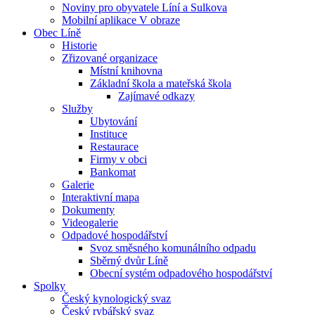
Noviny pro obyvatele Líní a Sulkova
Mobilní aplikace V obraze
Obec Líně
Historie
Zřizované organizace
Místní knihovna
Základní škola a mateřská škola
Zajímavé odkazy
Služby
Ubytování
Instituce
Restaurace
Firmy v obci
Bankomat
Galerie
Interaktivní mapa
Dokumenty
Videogalerie
Odpadové hospodářství
Svoz směsného komunálního odpadu
Sběrný dvůr Líně
Obecní systém odpadového hospodářství
Spolky
Český kynologický svaz
Český rybářský svaz