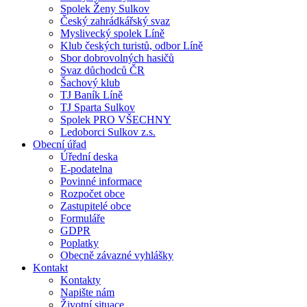
Spolek Ženy Sulkov
Český zahrádkářský svaz
Myslivecký spolek Líně
Klub českých turistů, odbor Líně
Sbor dobrovolných hasičů
Svaz důchodců ČR
Šachový klub
TJ Baník Líně
TJ Sparta Sulkov
Spolek PRO VŠECHNY
Ledoborci Sulkov z.s.
Obecní úřad
Úřední deska
E-podatelna
Povinné informace
Rozpočet obce
Zastupitelé obce
Formuláře
GDPR
Poplatky
Obecně závazné vyhlášky
Kontakt
Kontakty
Napište nám
Životní situace