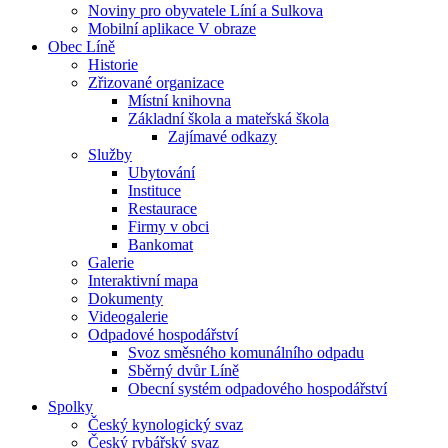
Noviny pro obyvatele Líní a Sulkova
Mobilní aplikace V obraze
Obec Líně
Historie
Zřizované organizace
Místní knihovna
Základní škola a mateřská škola
Zajímavé odkazy
Služby
Ubytování
Instituce
Restaurace
Firmy v obci
Bankomat
Galerie
Interaktivní mapa
Dokumenty
Videogalerie
Odpadové hospodářství
Svoz směsného komunálního odpadu
Sběrný dvůr Líně
Obecní systém odpadového hospodářství
Spolky
Český kynologický svaz
Český rybářský svaz