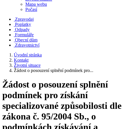
Mapa webu
Počasí
Zpravodaj
Poplatky
Odpady
Formuláře
Obecní dům
Zdravotnictví
Úvodní stránka
Kontakt
Životní situace
Žádost o posouzení splnění podmínek pro...
Žádost o posouzení splnění
podmínek pro získání
specializované způsobilosti dle
zákona č. 95/2004 Sb., o
podmínkách získávání a