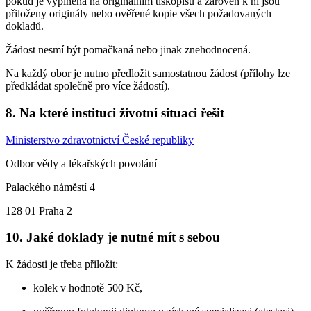
pokud je vyplněna na originálním tiskopisu a zároveň k ní jsou
přiloženy originály nebo ověřené kopie všech požadovaných
dokladů.
Žádost nesmí být pomačkaná nebo jinak znehodnocená.
Na každý obor je nutno předložit samostatnou žádost (přílohy lze
předkládat společně pro více žádostí).
8. Na které instituci životní situaci řešit
Ministerstvo zdravotnictví České republiky
Odbor vědy a lékařských povolání
Palackého náměstí 4
128 01 Praha 2
10. Jaké doklady je nutné mít s sebou
K žádosti je třeba přiložit:
kolek v hodnotě 500 Kč,