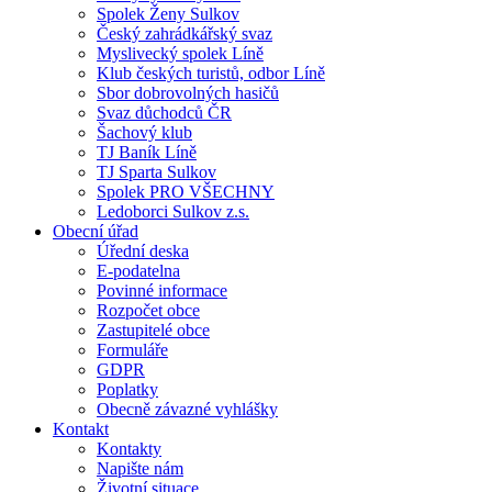
Spolek Ženy Sulkov
Český zahrádkářský svaz
Myslivecký spolek Líně
Klub českých turistů, odbor Líně
Sbor dobrovolných hasičů
Svaz důchodců ČR
Šachový klub
TJ Baník Líně
TJ Sparta Sulkov
Spolek PRO VŠECHNY
Ledoborci Sulkov z.s.
Obecní úřad
Úřední deska
E-podatelna
Povinné informace
Rozpočet obce
Zastupitelé obce
Formuláře
GDPR
Poplatky
Obecně závazné vyhlášky
Kontakt
Kontakty
Napište nám
Životní situace