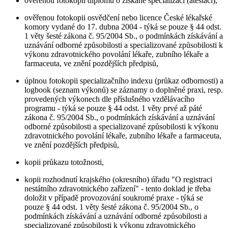
ověřenou fotokopii diplomu o získané specializaci (atestaci),
ověřenou fotokopii osvědčení nebo licence České lékařské
komory vydané do 17. dubna 2004 - týká se pouze § 44 odst.
1 věty šesté zákona č. 95/2004 Sb., o podmínkách získávání a
uznávání odborné způsobilosti a specializované způsobilosti k
výkonu zdravotnického povolání lékaře, zubního lékaře a
farmaceuta, ve znění pozdějších předpisů,
úplnou fotokopii specializačního indexu (průkaz odbornosti) a
logbook (seznam výkonů) se záznamy o doplněné praxi, resp.
provedených výkonech dle příslušného vzdělávacího
programu - týká se pouze § 44 odst. 1 věty prvé až páté
zákona č. 95/2004 Sb., o podmínkách získávání a uznávání
odborné způsobilosti a specializované způsobilosti k výkonu
zdravotnického povolání lékaře, zubního lékaře a farmaceuta,
ve znění pozdějších předpisů,
kopii průkazu totožnosti,
kopii rozhodnutí krajského (okresního) úřadu "O registraci
nestátního zdravotnického zařízení" - tento doklad je třeba
doložit v případě provozování soukromé praxe - týká se
pouze § 44 odst. 1 věty šesté zákona č. 95/2004 Sb., o
podmínkách získávání a uznávání odborné způsobilosti a
specializované způsobilosti k výkonu zdravotnického