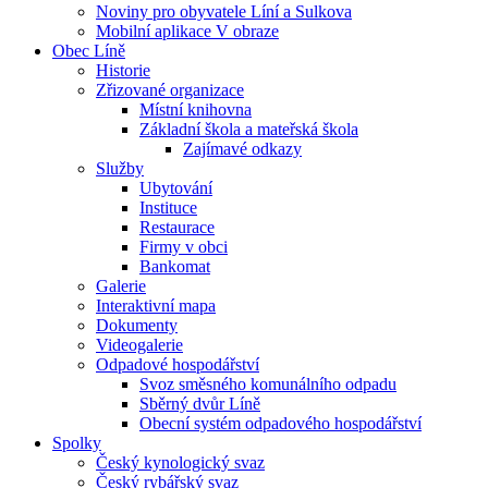
Noviny pro obyvatele Líní a Sulkova
Mobilní aplikace V obraze
Obec Líně
Historie
Zřizované organizace
Místní knihovna
Základní škola a mateřská škola
Zajímavé odkazy
Služby
Ubytování
Instituce
Restaurace
Firmy v obci
Bankomat
Galerie
Interaktivní mapa
Dokumenty
Videogalerie
Odpadové hospodářství
Svoz směsného komunálního odpadu
Sběrný dvůr Líně
Obecní systém odpadového hospodářství
Spolky
Český kynologický svaz
Český rybářský svaz