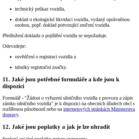
technický průkaz vozidla,
doklad o ekologické likvidaci vozidla, vydaný oprávněnou
osobou, popř. doklad potvrzující zničení vozidla.
Předložení dokladu o pojištění vozidla se nepožaduje.
Odevzdejte:
osvědčení o registraci vozidla a
tabulky registrační značky.
11. Jaké jsou potřebné formuláře a kde jsou k
dispozici
Formulář - "Žádost o vyřazení silničního vozidla z provozu a zápis
zániku silničního vozidla" je k dispozici na obecních úřadech obcí s
rozšířenou působností nebo na
internetových stránkách Ministerstva
dopravy
.
12. Jaké jsou poplatky a jak je lze uhradit
Správní ani jiné poplatky nejsou stanoveny.