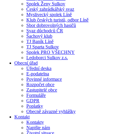
Spolek Ženy Sulkov
Český zahrádkářský svaz
Myslivecký spolek Líně
Klub českých turistů, odbor Líně
Sbor dobrovolných hasičů
Svaz důchodců ČR
Šachový klub
TJ Baník Líně
TJ Sparta Sulkov
Spolek PRO VŠECHNY
Ledoborci Sulkov z.s.
Obecní úřad
Úřední deska
E-podatelna
Povinné informace
Rozpočet obce
Zastupitelé obce
Formuláře
GDPR
Poplatky
Obecně závazné vyhlášky
Kontakt
Kontakty
Napište nám
Životní situace