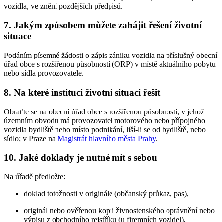
vozidla, ve znění pozdějších předpisů.
7. Jakým způsobem můžete zahájit řešení životní
situace
Podáním písemné žádosti o zápis zániku vozidla na příslušný obecní
úřad obce s rozšířenou působností (ORP) v místě aktuálního pobytu
nebo sídla provozovatele.
8. Na které instituci životní situaci řešit
Obraťte se na obecní úřad obce s rozšířenou působností, v jehož
územním obvodu má provozovatel motorového nebo přípojného
vozidla bydliště nebo místo podnikání, liší-li se od bydliště, nebo
sídlo; v Praze na
Magistrát hlavního města Prahy
.
10. Jaké doklady je nutné mít s sebou
Na úřadě předložte:
doklad totožnosti v originále (občanský průkaz, pas),
originál nebo ověřenou kopii živnostenského oprávnění nebo
výpisu z obchodního rejstříku (u firemních vozidel),