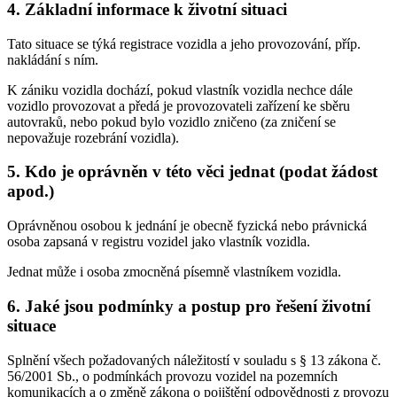
4. Základní informace k životní situaci
Tato situace se týká registrace vozidla a jeho provozování, příp.
nakládání s ním.
K zániku vozidla dochází, pokud vlastník vozidla nechce dále
vozidlo provozovat a předá je provozovateli zařízení ke sběru
autovraků, nebo pokud bylo vozidlo zničeno (za zničení se
nepovažuje rozebrání vozidla).
5. Kdo je oprávněn v této věci jednat (podat žádost
apod.)
Oprávněnou osobou k jednání je obecně fyzická nebo právnická
osoba zapsaná v registru vozidel jako vlastník vozidla.
Jednat může i osoba zmocněná písemně vlastníkem vozidla.
6. Jaké jsou podmínky a postup pro řešení životní
situace
Splnění všech požadovaných náležitostí v souladu s § 13 zákona č.
56/2001 Sb., o podmínkách provozu vozidel na pozemních
komunikacích a o změně zákona o pojištění odpovědnosti z provozu