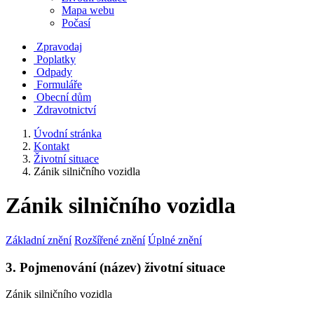
Mapa webu
Počasí
Zpravodaj
Poplatky
Odpady
Formuláře
Obecní dům
Zdravotnictví
Úvodní stránka
Kontakt
Životní situace
Zánik silničního vozidla
Zánik silničního vozidla
Základní znění
Rozšířené znění
Úplné znění
3. Pojmenování (název) životní situace
Zánik silničního vozidla