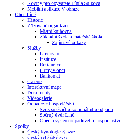
Noviny pro obyvatele Líní a Sulkova
Mobilní aplikace V obraze
Obec Líně
Historie
Zřizované organizace
Místní knihovna
Základní škola a mateřská škola
Zajímavé odkazy
Služby
Ubytování
Instituce
Restaurace
Firmy v obci
Bankomat
Galerie
Interaktivní mapa
Dokumenty
Videogalerie
Odpadové hospodářství
Svoz směsného komunálního odpadu
Sběrný dvůr Líně
Obecní systém odpadového hospodářství
Spolky
Český kynologický svaz
Český rybářský svaz