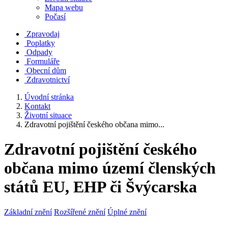
Mapa webu
Počasí
Zpravodaj
Poplatky
Odpady
Formuláře
Obecní dům
Zdravotnictví
Úvodní stránka
Kontakt
Životní situace
Zdravotní pojištění českého občana mimo...
Zdravotní pojištění českého
občana mimo území členských
států EU, EHP či Švýcarska
Základní znění
Rozšířené znění
Úplné znění