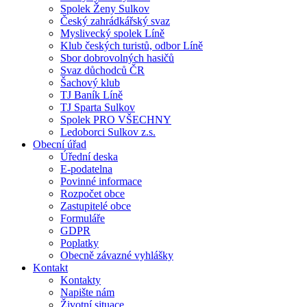
Spolek Ženy Sulkov
Český zahrádkářský svaz
Myslivecký spolek Líně
Klub českých turistů, odbor Líně
Sbor dobrovolných hasičů
Svaz důchodců ČR
Šachový klub
TJ Baník Líně
TJ Sparta Sulkov
Spolek PRO VŠECHNY
Ledoborci Sulkov z.s.
Obecní úřad
Úřední deska
E-podatelna
Povinné informace
Rozpočet obce
Zastupitelé obce
Formuláře
GDPR
Poplatky
Obecně závazné vyhlášky
Kontakt
Kontakty
Napište nám
Životní situace