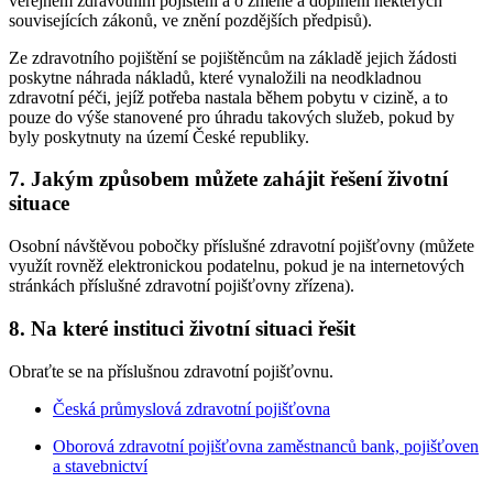
veřejném zdravotním pojištění a o změně a doplnění některých
souvisejících zákonů, ve znění pozdějších předpisů).
Ze zdravotního pojištění se pojištěncům na základě jejich žádosti
poskytne náhrada nákladů, které vynaložili na neodkladnou
zdravotní péči, jejíž potřeba nastala během pobytu v cizině, a to
pouze do výše stanovené pro úhradu takových služeb, pokud by
byly poskytnuty na území České republiky.
7. Jakým způsobem můžete zahájit řešení životní
situace
Osobní návštěvou pobočky příslušné zdravotní pojišťovny (můžete
využít rovněž elektronickou podatelnu, pokud je na internetových
stránkách příslušné zdravotní pojišťovny zřízena).
8. Na které instituci životní situaci řešit
Obraťte se na příslušnou zdravotní pojišťovnu.
Česká průmyslová zdravotní pojišťovna
Oborová zdravotní pojišťovna zaměstnanců bank, pojišťoven
a stavebnictví