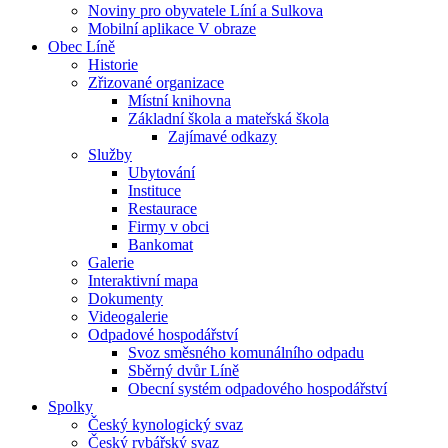
Noviny pro obyvatele Líní a Sulkova
Mobilní aplikace V obraze
Obec Líně
Historie
Zřizované organizace
Místní knihovna
Základní škola a mateřská škola
Zajímavé odkazy
Služby
Ubytování
Instituce
Restaurace
Firmy v obci
Bankomat
Galerie
Interaktivní mapa
Dokumenty
Videogalerie
Odpadové hospodářství
Svoz směsného komunálního odpadu
Sběrný dvůr Líně
Obecní systém odpadového hospodářství
Spolky
Český kynologický svaz
Český rybářský svaz