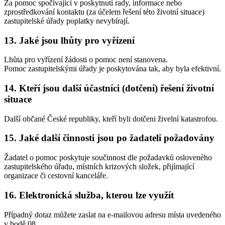
Za pomoc spočívající v poskytnutí rady, informace nebo
zprostředkování kontaktu (za účelem řešení této životní situace)
zastupitelské úřady poplatky nevybírají.
13. Jaké jsou lhůty pro vyřízení
Lhůta pro vyřízení žádosti o pomoc není stanovena.
Pomoc zastupitelskými úřady je poskytována tak, aby byla efektivní.
14. Kteří jsou další účastníci (dotčení) řešení životní
situace
Další občané České republiky, kteří byli dotčeni živelní katastrofou.
15. Jaké další činnosti jsou po žadateli požadovány
Žadatel o pomoc poskytuje součinnost dle požadavků osloveného
zastupitelského úřadu, místních krizových složek, přijímající
organizace či cestovní kanceláře.
16. Elektronická služba, kterou lze využít
Případný dotaz můžete zaslat na e-mailovou adresu místa uvedeného
v bodě 08.