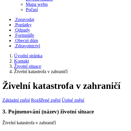
Mapa webu
Počasí
Zpravodaj
Poplatky
Odpady
Formuláře
Obecní dům
Zdravotnictví
Úvodní stránka
Kontakt
Životní situace
Živelní katastrofa v zahraničí
Živelní katastrofa v zahraničí
Základní znění
Rozšířené znění
Úplné znění
3. Pojmenování (název) životní situace
Živelní katastrofa v zahraničí