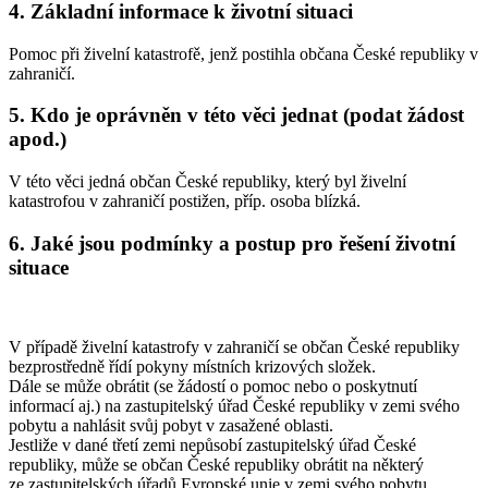
4. Základní informace k životní situaci
Pomoc při živelní katastrofě, jenž postihla občana České republiky v
zahraničí.
5. Kdo je oprávněn v této věci jednat (podat žádost
apod.)
V této věci jedná občan České republiky, který byl živelní
katastrofou v zahraničí postižen, příp. osoba blízká.
6. Jaké jsou podmínky a postup pro řešení životní
situace
V případě živelní katastrofy v zahraničí se občan České republiky
bezprostředně řídí pokyny místních krizových složek.
Dále se může obrátit (se žádostí o pomoc nebo o poskytnutí
informací aj.) na zastupitelský úřad České republiky v zemi svého
pobytu a nahlásit svůj pobyt v zasažené oblasti.
Jestliže v dané třetí zemi nepůsobí zastupitelský úřad České
republiky, může se občan České republiky obrátit na některý
ze zastupitelských úřadů Evropské unie v zemi svého pobytu.