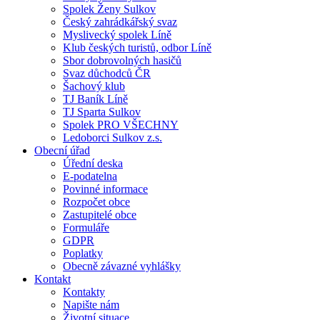
Spolek Ženy Sulkov
Český zahrádkářský svaz
Myslivecký spolek Líně
Klub českých turistů, odbor Líně
Sbor dobrovolných hasičů
Svaz důchodců ČR
Šachový klub
TJ Baník Líně
TJ Sparta Sulkov
Spolek PRO VŠECHNY
Ledoborci Sulkov z.s.
Obecní úřad
Úřední deska
E-podatelna
Povinné informace
Rozpočet obce
Zastupitelé obce
Formuláře
GDPR
Poplatky
Obecně závazné vyhlášky
Kontakt
Kontakty
Napište nám
Životní situace