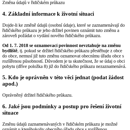
Změna údajů v řidičském průkazu
4. Základní informace k životní situaci
Dojde-li ke změně údajů (osobní údaje), které se zaznamenávají do
řidičského průkazu je jeho držitel povinen oznámit tuto změnu a
zároveň požádat o vydání nového řidičského průkazu.
Od 1. 7. 2018 se oznamovací povinnost nevztahuje na změnu
bydliště
, tj. pokud se držitel řidičského průkazu přestěhuje z obce
do obce, nemusí již tuto změnu oznamovat obecnímu úřadu obce s
rozšířenou působností. Důvodem je ta skutečnost, že se údaj o obci
pobytu (dříve položka 8) již do řidičského průkazu nezaznamenává.
5. Kdo je oprávněn v této věci jednat (podat žádost
apod.)
Oprávněný držitel řidičského průkazu.
6. Jaké jsou podmínky a postup pro řešení životní
situace
Změnu údajů zaznamenávaných v řidičském průkazu je možné
oznámit u kteréhokoliv obecního úřadu obce s rozšířenou