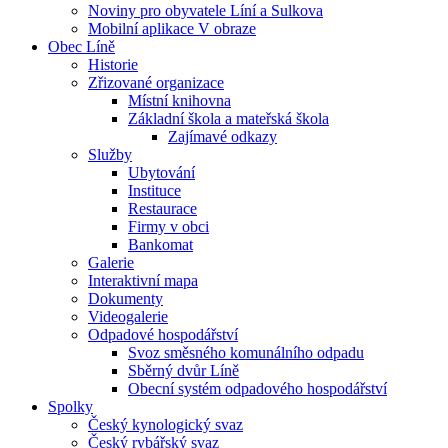
Noviny pro obyvatele Líní a Sulkova
Mobilní aplikace V obraze
Obec Líně
Historie
Zřizované organizace
Místní knihovna
Základní škola a mateřská škola
Zajímavé odkazy
Služby
Ubytování
Instituce
Restaurace
Firmy v obci
Bankomat
Galerie
Interaktivní mapa
Dokumenty
Videogalerie
Odpadové hospodářství
Svoz směsného komunálního odpadu
Sběrný dvůr Líně
Obecní systém odpadového hospodářství
Spolky
Český kynologický svaz
Český rybářský svaz