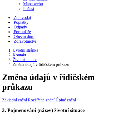
Mapa webu
Počasí
Zpravodaj
Poplatky
Odpady
Formuláře
Obecní dům
Zdravotnictví
Úvodní stránka
Kontakt
Životní situace
Změna údajů v řidičském průkazu
Změna údajů v řidičském
průkazu
Základní znění
Rozšířené znění
Úplné znění
3. Pojmenování (název) životní situace