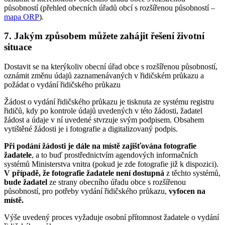
působností (přehled obecních úřadů obcí s rozšířenou působností –
mapa ORP
)
.
7. Jakým způsobem můžete zahájit řešení životní
situace
Dostavit se na kterýkoliv obecní úřad obce s rozšířenou působností,
oznámit změnu údajů zaznamenávaných v řidičském průkazu a
požádat o vydání řidičského průkazu
Žádost o vydání řidičského průkazu je tisknuta ze systému registru
řidičů, kdy po kontrole údajů uvedených v této žádosti, žadatel
žádost a údaje v ní uvedené stvrzuje svým podpisem. Obsahem
vytištěné žádosti je i fotografie a digitalizovaný podpis.
Při podání žádosti je dále na místě zajišťována fotografie
žadatele
, a to buď prostřednictvím agendových informačních
systémů Ministerstva vnitra (pokud je zde fotografie již k dispozici).
V případě, že fotografie žadatele není dostupná
z těchto systémů,
bude žadatel
ze strany obecního úřadu obce s rozšířenou
působností, pro potřeby vydání řidičského průkazu,
vyfocen
na
místě.
Výše uvedený proces vyžaduje osobní přítomnost žadatele o vydání