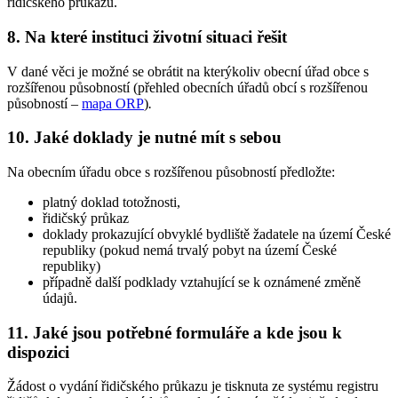
řidičského průkazu.
8. Na které instituci životní situaci řešit
V dané věci je možné se obrátit na kterýkoliv obecní úřad obce s
rozšířenou působností (přehled obecních úřadů obcí s rozšířenou
působností –
mapa ORP
)
.
10. Jaké doklady je nutné mít s sebou
Na obecním úřadu obce s rozšířenou působností předložte:
platný doklad totožnosti,
řidičský průkaz
doklady prokazující obvyklé bydliště žadatele na území České
republiky (pokud nemá trvalý pobyt na území České
republiky)
případně další podklady vztahující se k oznámené změně
údajů.
11. Jaké jsou potřebné formuláře a kde jsou k
dispozici
Žádost o vydání řidičského průkazu je tisknuta ze systému registru