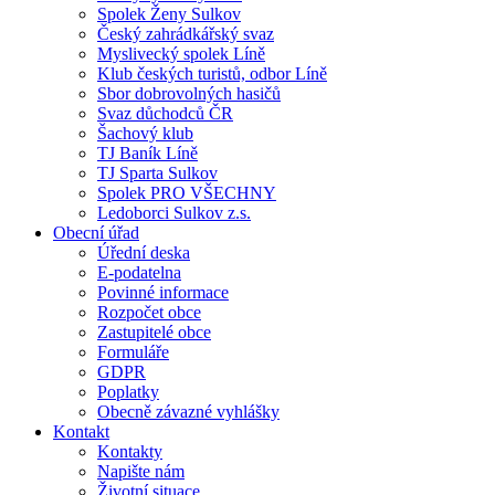
Spolek Ženy Sulkov
Český zahrádkářský svaz
Myslivecký spolek Líně
Klub českých turistů, odbor Líně
Sbor dobrovolných hasičů
Svaz důchodců ČR
Šachový klub
TJ Baník Líně
TJ Sparta Sulkov
Spolek PRO VŠECHNY
Ledoborci Sulkov z.s.
Obecní úřad
Úřední deska
E-podatelna
Povinné informace
Rozpočet obce
Zastupitelé obce
Formuláře
GDPR
Poplatky
Obecně závazné vyhlášky
Kontakt
Kontakty
Napište nám
Životní situace