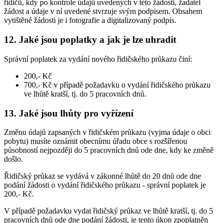
řidičů, kdy po kontrole údajů uvedených v této žádosti, žadatel
žádost a údaje v ní uvedené stvrzuje svým podpisem. Obsahem
vytištěné žádosti je i fotografie a digitalizovaný podpis.
12. Jaké jsou poplatky a jak je lze uhradit
Správní poplatek za vydání nového řidičského průkazu činí:
200,- Kč
700,- Kč v případě požadavku o vydání řidičského průkazu
ve lhůtě kratší, tj. do 5 pracovních dnů.
13. Jaké jsou lhůty pro vyřízení
Změnu údajů zapsaných v řidičském průkazu (vyjma údaje o obci
pobytu) musíte oznámit obecnímu úřadu obce s rozšířenou
působností nejpozději do 5 pracovních dnů ode dne, kdy ke změně
došlo.
Řidičský průkaz se vydává v zákonné lhůtě do 20 dnů ode dne
podání žádosti o vydání řidičského průkazu - správní poplatek je
200,- Kč.
V případě požadavku vydat řidičský průkaz ve lhůtě kratší, tj. do 5
pracovních dnů ode dne podání žádosti, je tento úkon zpoplatněn