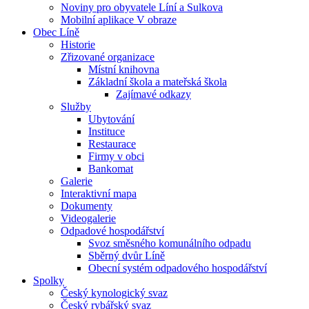
Noviny pro obyvatele Líní a Sulkova
Mobilní aplikace V obraze
Obec Líně
Historie
Zřizované organizace
Místní knihovna
Základní škola a mateřská škola
Zajímavé odkazy
Služby
Ubytování
Instituce
Restaurace
Firmy v obci
Bankomat
Galerie
Interaktivní mapa
Dokumenty
Videogalerie
Odpadové hospodářství
Svoz směsného komunálního odpadu
Sběrný dvůr Líně
Obecní systém odpadového hospodářství
Spolky
Český kynologický svaz
Český rybářský svaz