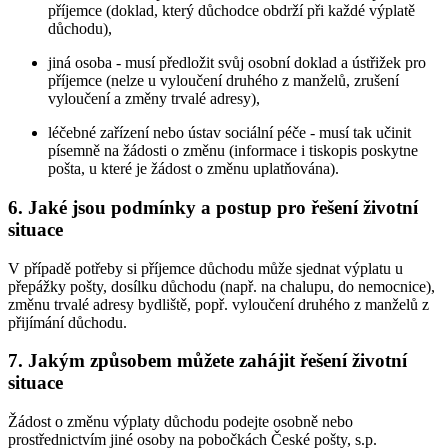
příjemce (doklad, který důchodce obdrží při každé výplatě
důchodu),
jiná osoba - musí předložit svůj osobní doklad a ústřižek pro
příjemce (nelze u vyloučení druhého z manželů, zrušení
vyloučení a změny trvalé adresy),
léčebné zařízení nebo ústav sociální péče - musí tak učinit
písemně na žádosti o změnu (informace i tiskopis poskytne
pošta, u které je žádost o změnu uplatňována).
6. Jaké jsou podmínky a postup pro řešení životní
situace
V případě potřeby si příjemce důchodu může sjednat výplatu u
přepážky pošty, dosílku důchodu (např. na chalupu, do nemocnice),
změnu trvalé adresy bydliště, popř. vyloučení druhého z manželů z
přijímání důchodu.
7. Jakým způsobem můžete zahájit řešení životní
situace
Žádost o změnu výplaty důchodu podejte osobně nebo
prostřednictvím jiné osoby na pobočkách České pošty, s.p.