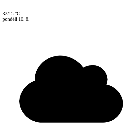
32/15 °C
pondělí
10. 8.