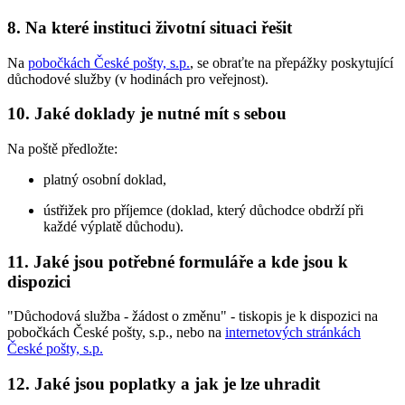
8. Na které instituci životní situaci řešit
Na
pobočkách České pošty, s.p.
, se obraťte na přepážky poskytující
důchodové služby (v hodinách pro veřejnost).
10. Jaké doklady je nutné mít s sebou
Na poště předložte:
platný osobní doklad,
ústřižek pro příjemce (doklad, který důchodce obdrží při
každé výplatě důchodu).
11. Jaké jsou potřebné formuláře a kde jsou k
dispozici
"Důchodová služba - žádost o změnu" - tiskopis je k dispozici na
pobočkách České pošty, s.p., nebo na
internetových stránkách
České pošty, s.p.
12. Jaké jsou poplatky a jak je lze uhradit