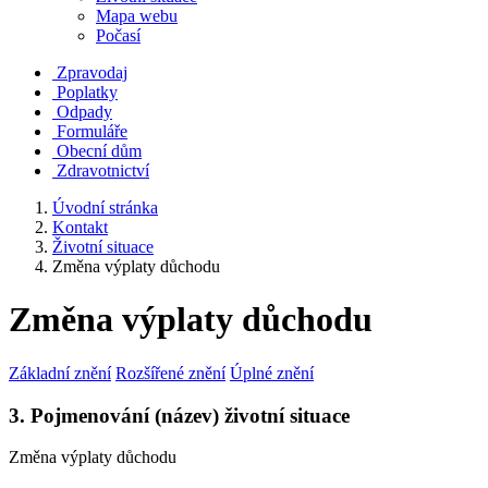
Mapa webu
Počasí
Zpravodaj
Poplatky
Odpady
Formuláře
Obecní dům
Zdravotnictví
Úvodní stránka
Kontakt
Životní situace
Změna výplaty důchodu
Změna výplaty důchodu
Základní znění
Rozšířené znění
Úplné znění
3. Pojmenování (název) životní situace
Změna výplaty důchodu