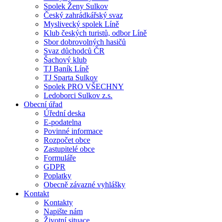
Spolek Ženy Sulkov
Český zahrádkářský svaz
Myslivecký spolek Líně
Klub českých turistů, odbor Líně
Sbor dobrovolných hasičů
Svaz důchodců ČR
Šachový klub
TJ Baník Líně
TJ Sparta Sulkov
Spolek PRO VŠECHNY
Ledoborci Sulkov z.s.
Obecní úřad
Úřední deska
E-podatelna
Povinné informace
Rozpočet obce
Zastupitelé obce
Formuláře
GDPR
Poplatky
Obecně závazné vyhlášky
Kontakt
Kontakty
Napište nám
Životní situace