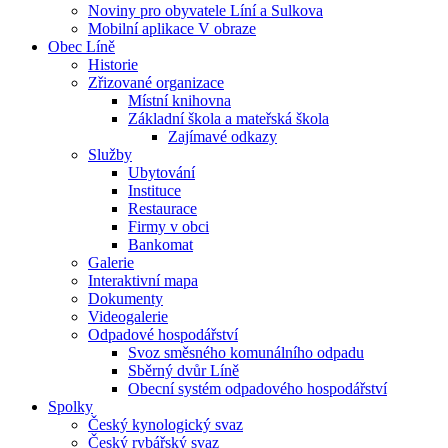
Noviny pro obyvatele Líní a Sulkova
Mobilní aplikace V obraze
Obec Líně
Historie
Zřizované organizace
Místní knihovna
Základní škola a mateřská škola
Zajímavé odkazy
Služby
Ubytování
Instituce
Restaurace
Firmy v obci
Bankomat
Galerie
Interaktivní mapa
Dokumenty
Videogalerie
Odpadové hospodářství
Svoz směsného komunálního odpadu
Sběrný dvůr Líně
Obecní systém odpadového hospodářství
Spolky
Český kynologický svaz
Český rybářský svaz