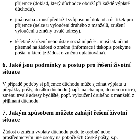
příjemce (doklad, který důchodce obdrží při každé výplatě
důchodu),
jiná osoba - musí předložit svůj osobní doklad a ústřižek pro
příjemce (nelze u vyloučení druhého z manželů, zrušení
vyloučení a změny trvalé adresy),
léčebné zařízení nebo ústav sociální péče - musí tak učinit
písemně na žádosti o změnu (informace i tiskopis poskytne
pošta, u které je žádost o změnu uplatňována).
6. Jaké jsou podmínky a postup pro řešení životní
situace
V případě potřeby si příjemce důchodu může sjednat výplatu u
přepážky pošty, dosílku důchodu (např. na chalupu, do nemocnice),
změnu trvalé adresy bydliště, popř. vyloučení druhého z manželů z
přijímání důchodu.
7. Jakým způsobem můžete zahájit řešení životní
situace
Žádost o změnu výplaty důchodu podejte osobně nebo
prostřednictvím jiné osoby na pobočkách České pošty, s.p.