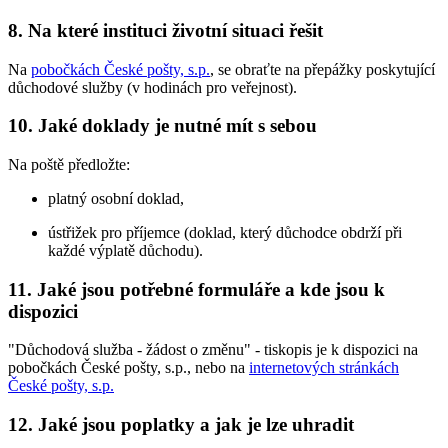
8. Na které instituci životní situaci řešit
Na
pobočkách České pošty, s.p.
, se obraťte na přepážky poskytující
důchodové služby (v hodinách pro veřejnost).
10. Jaké doklady je nutné mít s sebou
Na poště předložte:
platný osobní doklad,
ústřižek pro příjemce (doklad, který důchodce obdrží při
každé výplatě důchodu).
11. Jaké jsou potřebné formuláře a kde jsou k
dispozici
"Důchodová služba - žádost o změnu" - tiskopis je k dispozici na
pobočkách České pošty, s.p., nebo na
internetových stránkách
České pošty, s.p.
12. Jaké jsou poplatky a jak je lze uhradit