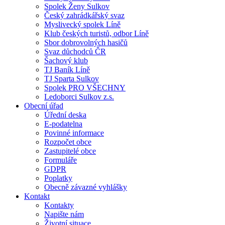
Spolek Ženy Sulkov
Český zahrádkářský svaz
Myslivecký spolek Líně
Klub českých turistů, odbor Líně
Sbor dobrovolných hasičů
Svaz důchodců ČR
Šachový klub
TJ Baník Líně
TJ Sparta Sulkov
Spolek PRO VŠECHNY
Ledoborci Sulkov z.s.
Obecní úřad
Úřední deska
E-podatelna
Povinné informace
Rozpočet obce
Zastupitelé obce
Formuláře
GDPR
Poplatky
Obecně závazné vyhlášky
Kontakt
Kontakty
Napište nám
Životní situace