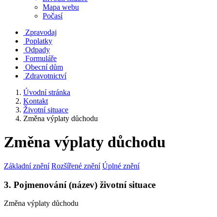
Mapa webu
Počasí
Zpravodaj
Poplatky
Odpady
Formuláře
Obecní dům
Zdravotnictví
Úvodní stránka
Kontakt
Životní situace
Změna výplaty důchodu
Změna výplaty důchodu
Základní znění
Rozšířené znění
Úplné znění
3. Pojmenování (název) životní situace
Změna výplaty důchodu