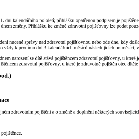
 1. dni kalendářního pololetí; přihlášku opatřenou podpisem je pojiště
dnem změny. Přihlášku ke změně zdravotní pojišťovny lze podat pouze
ení nucené správy nad zdravotní pojišťovnou nebo ode dne, kdy došlo k
 to vždy k prvnímu dni 3 kalendářních měsíců následujících po měsíci, v
dnem narození se dítě stává pojištěncem zdravotní pojišťovny, u které j
ištěncem zdravotní pojišťovny, u které je zdravotně pojištěn otec dítěte
pod.)
.
uace
jném zdravotním pojištění a o změně a doplnění některých souvisejícíc
 pojištěnce,