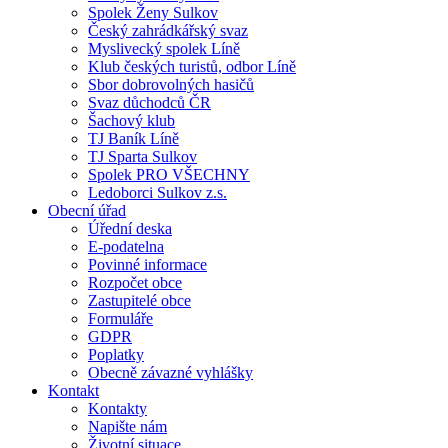
Spolek Ženy Sulkov
Český zahrádkářský svaz
Myslivecký spolek Líně
Klub českých turistů, odbor Líně
Sbor dobrovolných hasičů
Svaz důchodců ČR
Šachový klub
TJ Baník Líně
TJ Sparta Sulkov
Spolek PRO VŠECHNY
Ledoborci Sulkov z.s.
Obecní úřad
Úřední deska
E-podatelna
Povinné informace
Rozpočet obce
Zastupitelé obce
Formuláře
GDPR
Poplatky
Obecně závazné vyhlášky
Kontakt
Kontakty
Napište nám
Životní situace