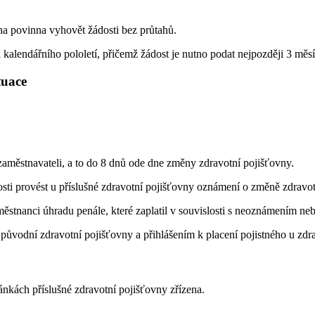
vna povinna vyhovět žádosti bez průtahů.
dni kalendářního pololetí, přičemž žádost je nutno podat nejpozději 3
ituace
aměstnavateli, a to do 8 dnů ode dne změny zdravotní pojišťovny.
osti provést u příslušné zdravotní pojišťovny oznámení o změně zdravo
stnanci úhradu penále, které zaplatil v souvislosti s neoznámením 
vodní zdravotní pojišťovny a přihlášením k placení pojistného u zdrav
ánkách příslušné zdravotní pojišťovny zřízena.