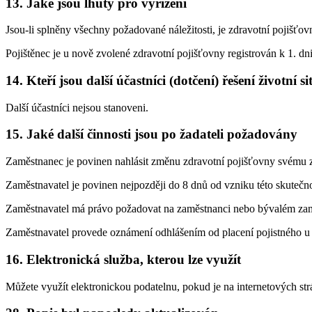
13. Jaké jsou lhůty pro vyřízení
Jsou-li splněny všechny požadované náležitosti, je zdravotní pojišťo
Pojištěnec je u nově zvolené zdravotní pojišťovny registrován k 1. 
14. Kteří jsou další účastníci (dotčení) řešení životní s
Další účastníci nejsou stanoveni.
15. Jaké další činnosti jsou po žadateli požadovány
Zaměstnanec je povinen nahlásit změnu zdravotní pojišťovny svému z
Zaměstnavatel je povinen nejpozději do 8 dnů od vzniku této skutečn
Zaměstnavatel má právo požadovat na zaměstnanci nebo bývalém zamě
Zaměstnavatel provede oznámení odhlášením od placení pojistného u pů
16. Elektronická služba, kterou lze využít
Můžete využít elektronickou podatelnu, pokud je na internetových str