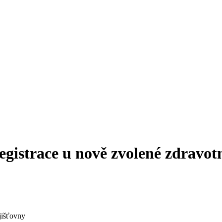
gistrace u nově zvolené zdravot
jišťovny