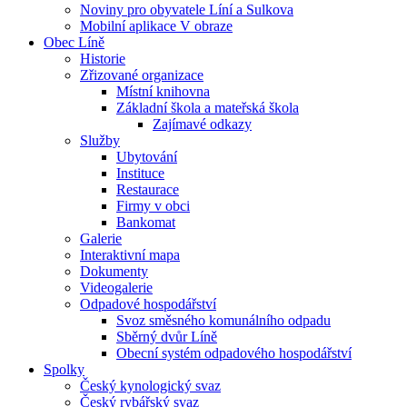
Noviny pro obyvatele Líní a Sulkova
Mobilní aplikace V obraze
Obec Líně
Historie
Zřizované organizace
Místní knihovna
Základní škola a mateřská škola
Zajímavé odkazy
Služby
Ubytování
Instituce
Restaurace
Firmy v obci
Bankomat
Galerie
Interaktivní mapa
Dokumenty
Videogalerie
Odpadové hospodářství
Svoz směsného komunálního odpadu
Sběrný dvůr Líně
Obecní systém odpadového hospodářství
Spolky
Český kynologický svaz
Český rybářský svaz