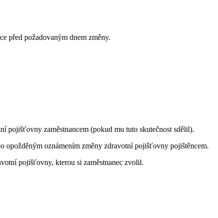
 měsíce před požadovaným dnem změny.
tní pojišťovny zaměstnancem (pokud mu tuto skutečnost sdělil).
nebo opožděným oznámením změny zdravotní pojišťovny pojištěncem.
otní pojišťovny, kterou si zaměstnanec zvolil.