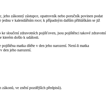
nec, jeho zákonný zástupce, opatrovník nebo poručník povinen podat
 jednu v kalendářním roce; k případným dalším přihláškám se již
e sloučení zdravotních pojišťoven, jsou pojištěnci takové zdravotní
e kterém došlo k události.
e pojištěna matka dítěte v den jeho narození. Není-li matka
 v den jeho narození.
h zákonů, ve znění pozdějších předpisů).