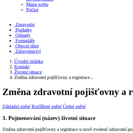
Mapa webu
Počasí
Zpravodaj
Poplatky
Odpady
Formuláře
Obecní dům
Zdravotnictví
Úvodní stránka
Kontakt
Životní situace
Změna zdravotní pojišťovny a registrace...
Změna zdravotní pojišťovny a re
Základní znění
Rozšířené znění
Úplné znění
3. Pojmenování (název) životní situace
Změna zdravotní pojišťovny a registrace u nově zvolené zdravotní po