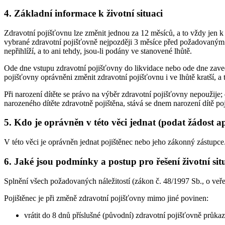
4. Základní informace k životní situaci
Zdravotní pojišťovnu lze změnit jednou za 12 měsíců, a to vždy jen k
vybrané zdravotní pojišťovně nejpozději 3 měsíce před požadovaným 
nepřihlíží, a to ani tehdy, jsou-li podány ve stanovené lhůtě.
Ode dne vstupu zdravotní pojišťovny do likvidace nebo ode dne zaved
pojišťovny oprávněni změnit zdravotní pojišťovnu i ve lhůtě kratší, a
Při narození dítěte se právo na výběr zdravotní pojišťovny nepoužije; 
narozeného dítěte zdravotně pojištěna, stává se dnem narození dítě poj
5. Kdo je oprávněn v této věci jednat (podat žádost a
V této věci je oprávněn jednat pojištěnec nebo jeho zákonný zástupce
6. Jaké jsou podmínky a postup pro řešení životní sit
Splnění všech požadovaných náležitostí (zákon č. 48/1997 Sb., o veře
Pojištěnec je při změně zdravotní pojišťovny mimo jiné povinen:
vrátit do 8 dnů příslušné (původní) zdravotní pojišťovně průkaz