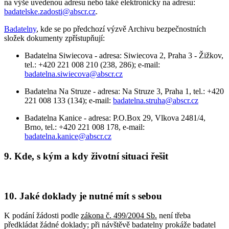
na výše uvedenou adresu nebo také elektronicky na adresu:
badatelske.zadosti@abscr.cz
.
Badatelny
, kde se po předchozí výzvě Archivu bezpečnostních
složek dokumenty zpřístupňují:
Badatelna Siwiecova - adresa: Siwiecova 2, Praha 3 - Žižkov,
tel.: +420 221 008 210 (238, 286); e-mail:
badatelna.siwiecova@abscr.cz
Badatelna Na Struze - adresa: Na Struze 3, Praha 1, tel.: +420
221 008 133 (134); e-mail:
badatelna.struha@abscr.cz
Badatelna Kanice - adresa: P.O.Box 29, Vlkova 2481/4,
Brno, tel.: +420 221 008 178, e-mail:
badatelna.kanice@abscr.cz
9. Kde, s kým a kdy životní situaci řešit
10. Jaké doklady je nutné mít s sebou
K podání žádosti podle
zákona č. 499/2004 Sb.
není třeba
předkládat žádné doklady; při návštěvě badatelny prokáže badatel