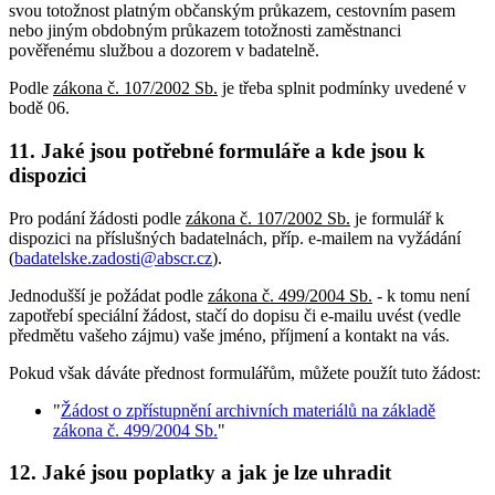
svou totožnost platným občanským průkazem, cestovním pasem
nebo jiným obdobným průkazem totožnosti zaměstnanci
pověřenému službou a dozorem v badatelně.
Podle
zákona č. 107/2002 Sb.
je třeba splnit podmínky uvedené v
bodě 06.
11. Jaké jsou potřebné formuláře a kde jsou k
dispozici
Pro podání žádosti podle
zákona č. 107/2002 Sb.
je formulář k
dispozici na příslušných badatelnách, příp. e-mailem na vyžádání
(
badatelske.zadosti@abscr.cz
).
Jednodušší je požádat podle
zákona č. 499/2004 Sb.
- k tomu není
zapotřebí speciální žádost, stačí do dopisu či e-mailu uvést (vedle
předmětu vašeho zájmu) vaše jméno, příjmení a kontakt na vás.
Pokud však dáváte přednost formulářům, můžete použít tuto žádost:
"
Žádost o zpřístupnění archivních materiálů na základě
zákona č. 499/2004 Sb.
"
12. Jaké jsou poplatky a jak je lze uhradit