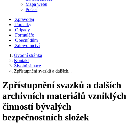
Mapa webu
Počasí
Zpravodaj
Poplatky
Odpady
Formuláře
Obecní dům
Zdravotnictví
Úvodní stránka
Kontakt
Životní situace
Zpřístupnění svazků a dalších...
Zpřístupnění svazků a dalších
archivních materiálů vzniklých
činností bývalých
bezpečnostních složek