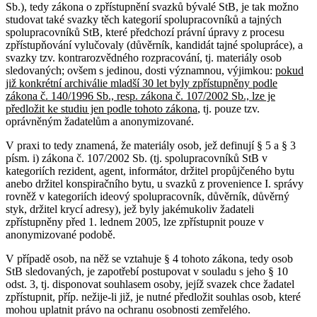
Sb.), tedy zákona o zpřístupnění svazků bývalé StB, je tak možno
studovat také svazky těch kategorií spolupracovníků a tajných
spolupracovníků StB, které předchozí právní úpravy z procesu
zpřístupňování vylučovaly (důvěrník, kandidát tajné spolupráce), a
svazky tzv. kontrarozvědného rozpracování, tj. materiály osob
sledovaných; ovšem s jedinou, dosti významnou, výjimkou:
pokud
již konkrétní archiválie mladší 30 let byly zpřístupněny podle
zákona č. 140/1996 Sb., resp. zákona č. 107/2002 Sb., lze je
předložit ke studiu jen podle tohoto zákona
, tj. pouze tzv.
oprávněným žadatelům a anonymizované.
V praxi to tedy znamená, že materiály osob, jež definují § 5 a § 3
písm. i) zákona č. 107/2002 Sb. (tj. spolupracovníků StB v
kategoriích rezident, agent, informátor, držitel propůjčeného bytu
anebo držitel konspiračního bytu, u svazků z provenience I. správy
rovněž v kategoriích ideový spolupracovník, důvěrník, důvěrný
styk, držitel krycí adresy), jež byly jakémukoliv žadateli
zpřístupněny před 1. lednem 2005, lze zpřístupnit pouze v
anonymizované podobě.
V případě osob, na něž se vztahuje § 4 tohoto zákona, tedy osob
StB sledovaných, je zapotřebí postupovat v souladu s jeho § 10
odst. 3, tj. disponovat souhlasem osoby, jejíž svazek chce žadatel
zpřístupnit, příp. nežije-li již, je nutné předložit souhlas osob, které
mohou uplatnit právo na ochranu osobnosti zemřelého.