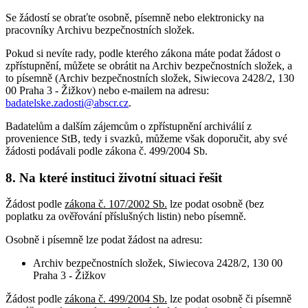
Se žádostí se obraťte osobně, písemně nebo elektronicky na
pracovníky Archivu bezpečnostních složek.
Pokud si nevíte rady, podle kterého zákona máte podat žádost o
zpřístupnění, můžete se obrátit na Archiv bezpečnostních složek, a
to písemně (Archiv bezpečnostních složek, Siwiecova 2428/2, 130
00 Praha 3 - Žižkov) nebo e-mailem na adresu:
badatelske.zadosti@abscr.cz
.
Badatelům a dalším zájemcům o zpřístupnění archiválií z
provenience StB, tedy i svazků, můžeme však doporučit, aby své
žádosti podávali podle zákona č. 499/2004 Sb.
8. Na které instituci životní situaci řešit
Žádost podle
zákona č. 107/2002 Sb.
lze podat osobně (bez
poplatku za ověřování příslušných listin) nebo písemně.
Osobně i písemně lze podat žádost na adresu:
Archiv bezpečnostních složek, Siwiecova 2428/2, 130 00
Praha 3 - Žižkov
Žádost podle
zákona č. 499/2004 Sb.
lze podat osobně či písemně