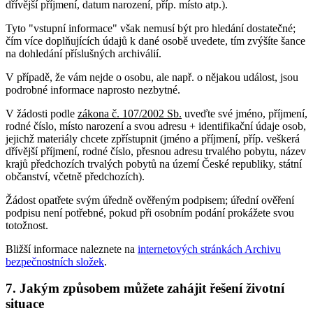
dřívější příjmení, datum narození, příp. místo atp.).
Tyto "vstupní informace" však nemusí být pro hledání dostatečné;
čím více doplňujících údajů k dané osobě uvedete, tím zvýšíte šance
na dohledání příslušných archiválií.
V případě, že vám nejde o osobu, ale např. o nějakou událost, jsou
podrobné informace naprosto nezbytné.
V žádosti podle
zákona č. 107/2002 Sb.
uveďte své jméno, příjmení,
rodné číslo, místo narození a svou adresu + identifikační údaje osob,
jejichž materiály chcete zpřístupnit (jméno a příjmení, příp. veškerá
dřívější příjmení, rodné číslo, přesnou adresu trvalého pobytu, název
krajů předchozích trvalých pobytů na území České republiky, státní
občanství, včetně předchozích).
Žádost opatřete svým úředně ověřeným podpisem; úřední ověření
podpisu není potřebné, pokud při osobním podání prokážete svou
totožnost.
Bližší informace naleznete na
internetových stránkách Archivu
bezpečnostních složek
.
7. Jakým způsobem můžete zahájit řešení životní
situace