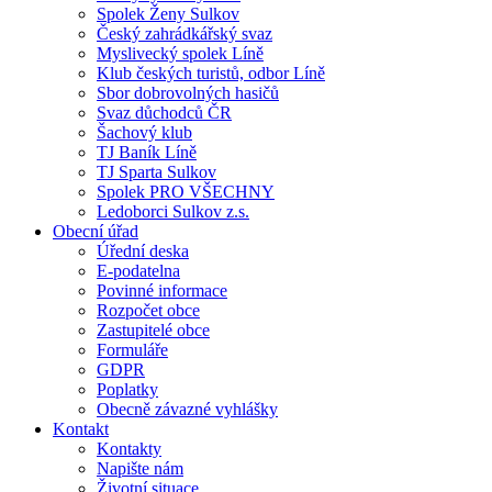
Spolek Ženy Sulkov
Český zahrádkářský svaz
Myslivecký spolek Líně
Klub českých turistů, odbor Líně
Sbor dobrovolných hasičů
Svaz důchodců ČR
Šachový klub
TJ Baník Líně
TJ Sparta Sulkov
Spolek PRO VŠECHNY
Ledoborci Sulkov z.s.
Obecní úřad
Úřední deska
E-podatelna
Povinné informace
Rozpočet obce
Zastupitelé obce
Formuláře
GDPR
Poplatky
Obecně závazné vyhlášky
Kontakt
Kontakty
Napište nám
Životní situace