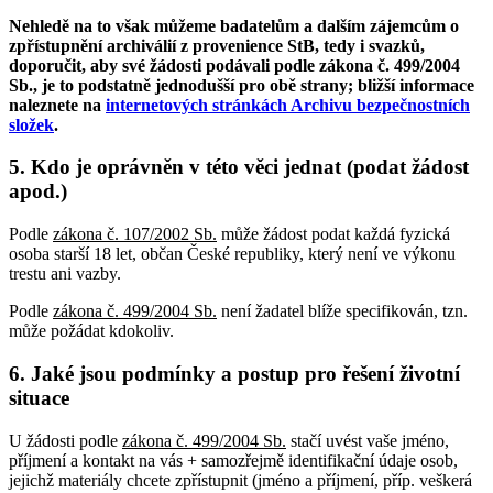
Nehledě na to však můžeme badatelům a dalším zájemcům o
zpřístupnění archiválií z provenience StB, tedy i svazků,
doporučit, aby své žádosti podávali podle zákona č. 499/2004
Sb., je to podstatně jednodušší pro obě strany; bližší informace
naleznete na
internetových stránkách Archivu bezpečnostních
složek
.
5. Kdo je oprávněn v této věci jednat (podat žádost
apod.)
Podle
zákona č. 107/2002 Sb.
může žádost podat každá fyzická
osoba starší 18 let, občan České republiky, který není ve výkonu
trestu ani vazby.
Podle
zákona č. 499/2004 Sb.
není žadatel blíže specifikován, tzn.
může požádat kdokoliv.
6. Jaké jsou podmínky a postup pro řešení životní
situace
U žádosti podle
zákona č. 499/2004 Sb.
stačí uvést vaše jméno,
příjmení a kontakt na vás + samozřejmě identifikační údaje osob,
jejichž materiály chcete zpřístupnit (jméno a příjmení, příp. veškerá