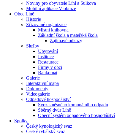
Noviny pro obyvatele Líní a Sulkova
Mobilní aplikace V obraze
Obec Líně
Historie
Zřizované organizace
Místní knihovna
Základní škola a mateřská škola
Zajímavé odkazy
Služby
Ubytování
Instituce
Restaurace
Firmy v obci
Bankomat
Galerie
Interaktivní mapa
Dokumenty
Videogalerie
Odpadové hospodářství
Svoz směsného komunálního odpadu
Sběrný dvůr Líně
Obecní systém odpadového hospodářství
Spolky
Český kynologický svaz
Český rybářský svaz