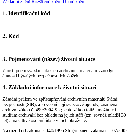
Základní znění
Rozšířené znění
Úplné znění
1. Identifikační kód
2. Kód
3. Pojmenování (název) životní situace
Zpřístupnění svazků a dalších archivních materiálů vzniklých
činností bývalých bezpečnostních složek
4. Základní informace k životní situaci
Zásadní průlom ve zpřístupňování archivních materiálů Státní
bezpečnosti (StB), a to včetně její svazkové agendy, znamenal
archivní zákon č. 499/2004 Sb.
; tento zákon totiž umožňuje i
studium archiválií bez ohledu na jejich stáří (tzn. rovněž mladší 30
let) a na citlivé osobní údaje v nich obsažené.
Na rozdíl od zákona č. 140/1996 Sb. (ve znění zákona č. 107/2002