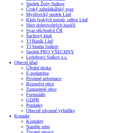
Spolek Ženy Sulkov
Český zahrádkářský svaz
Myslivecký spolek Líně
Klub českých turistů, odbor Líně
Sbor dobrovolných hasičů
Svaz důchodců ČR
Šachový klub
TJ Baník Líně
TJ Sparta Sulkov
Spolek PRO VŠECHNY
Ledoborci Sulkov z.s.
Obecní úřad
Úřední deska
E-podatelna
Povinné informace
Rozpočet obce
Zastupitelé obce
Formuláře
GDPR
Poplatky
Obecně závazné vyhlášky
Kontakt
Kontakty
Napište nám
Životní situace