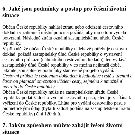
6. Jaké jsou podmínky a postup pro řešení životní
situace
Občan České republiky nahlásí ztrátu nebo odcizení cestovního
dokladu v zahraničí místní policii a požádá, aby mu o tom vydala
potvrzení. Následně ztrátu oznámí zastupitelskému úřadu České
republiky.
V případě, že občan České republiky naléhavě potřebuje cestovní
doklad, požádá zastupitelský úřad České republiky o vystavení
cestovního průkazu (náhradního cestovního dokladu); ten vydává
zastupitelský úřad České republiky v co možná nejkratší době,
jakmile jsou splněny podmínky stanovené pro jeho vydání.
Cestovní průkaz
je cestovním dokladem k jednotlivé cestě s územní a
časovou platností omezenou účelem cesty, zejména k umožnění
návratu do České republiky.
Občan České republiky může na zastupitelském úřadu České
republiky podat žádost o vydání cestovního pasu, která je zasílána k
vyřízení do České republiky. Lhůta pro vydání cestovního pasu s
biometrickými údaji (byla-li žádost podána na zastupitelském úřadu
České republiky) činí 120 dnů.
7. Jakým způsobem můžete zahájit řešení životní
situace