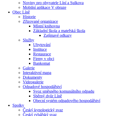
Noviny pro obyvatele Líní a Sulkova
Mobilní aplikace V obraze
Obec Líně
Historie
Zřizované organizace
Místní knihovna
Základní škola a mateřská škola
Zajímavé odkazy
Služby
Ubytování
Instituce
Restaurace
Firmy v obci
Bankomat
Galerie
Interaktivní mapa
Dokumenty
Videogalerie
Odpadové hospodářství
Svoz směsného komunálního odpadu
Sběrný dvůr Líně
Obecní systém odpadového hospodářství
Spolky
Český kynologický svaz
Český rybářský svaz