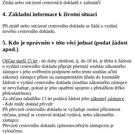
Ztráta nebo odcizení cestovních dokladů v zahraničí
4. Základní informace k životní situaci
Při ztrátě nebo odcizení cestovního dokladu se žádá o vydání
nového cestovního dokladu.
5. Kdo je oprávněn v této věci jednat (podat žádost
apod.)
Občan starší 15 let
- do doby zletilosti, tj. do 18 let, je třeba k žádosti
o vydání cestovního dokladu připojit písemný souhlas zákonného
zástupce s jeho ověřeným podpisem nebo tento souhlas učiní
zákonný zástupce přímo na zastupitelském úřadu do formuláře
žádosti o vydání cestovního dokladu (souhlas zákonného zástupce
se nevyžaduje, pokud je jeho opatření spojeno s překážkou těžko
překonatelnou).
Za občana mladšího 15 let podává žádost jeho
zákonný zástupce
.
- Kdo může doklad převzít
:
Při převzetí cestovního dokladu se vyžaduje osobní přítomnost
občana, jemuž se cestovní doklad vydává, nebo zákonného
zástupce.
Převzetí cestovního dokladu zplnomocněným zástupcem je
vyloučeno.