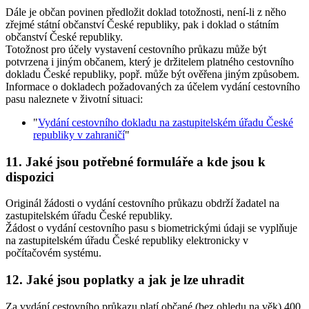
Dále je občan povinen předložit doklad totožnosti, není-li z něho
zřejmé státní občanství České republiky, pak i doklad o státním
občanství České republiky.
Totožnost pro účely vystavení cestovního průkazu může být
potvrzena i jiným občanem, který je držitelem platného cestovního
dokladu České republiky, popř. může být ověřena jiným způsobem.
Informace o dokladech požadovaných za účelem vydání cestovního
pasu naleznete v životní situaci:
"
Vydání cestovního dokladu na zastupitelském úřadu České
republiky v zahraničí
"
11. Jaké jsou potřebné formuláře a kde jsou k
dispozici
Originál žádosti o vydání cestovního průkazu obdrží žadatel na
zastupitelském úřadu České republiky.
Žádost o vydání cestovního pasu s biometrickými údaji se vyplňuje
na zastupitelském úřadu České republiky elektronicky v
počítačovém systému.
12. Jaké jsou poplatky a jak je lze uhradit
Za vydání cestovního průkazu platí občané (bez ohledu na věk) 400