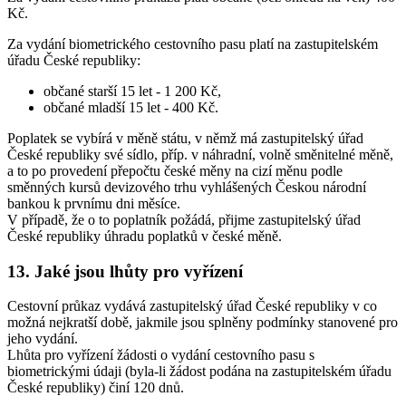
Kč.
Za vydání biometrického cestovního pasu platí na zastupitelském
úřadu České republiky:
občané starší 15 let - 1 200 Kč,
občané mladší 15 let - 400 Kč.
Poplatek se vybírá v měně státu, v němž má zastupitelský úřad
České republiky své sídlo, příp. v náhradní, volně směnitelné měně,
a to po provedení přepočtu české měny na cizí měnu podle
směnných kursů devizového trhu vyhlášených Českou národní
bankou k prvnímu dni měsíce.
V případě, že o to poplatník požádá, přijme zastupitelský úřad
České republiky úhradu poplatků v české měně.
13. Jaké jsou lhůty pro vyřízení
Cestovní průkaz vydává zastupitelský úřad České republiky v co
možná nejkratší době, jakmile jsou splněny podmínky stanovené pro
jeho vydání.
Lhůta pro vyřízení žádosti o vydání cestovního pasu s
biometrickými údaji (byla-li žádost podána na zastupitelském úřadu
České republiky) činí 120 dnů.