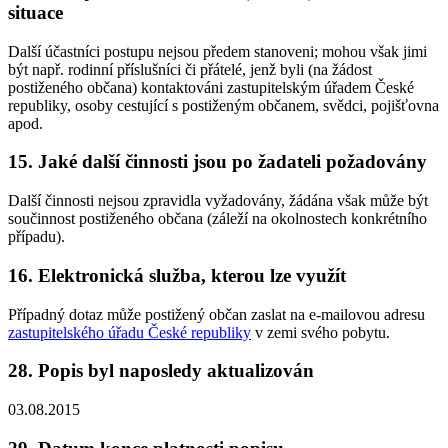
situace
Další účastníci postupu nejsou předem stanoveni; mohou však jimi
být např. rodinní příslušníci či přátelé, jenž byli (na žádost
postiženého občana) kontaktováni zastupitelským úřadem České
republiky, osoby cestující s postiženým občanem, svědci, pojišťovna
apod.
15. Jaké další činnosti jsou po žadateli požadovány
Další činnosti nejsou zpravidla vyžadovány, žádána však může být
součinnost postiženého občana (záleží na okolnostech konkrétního
případu).
16. Elektronická služba, kterou lze využít
Případný dotaz může postižený občan zaslat na e-mailovou adresu
zastupitelského úřadu České republiky
v zemi svého pobytu.
28. Popis byl naposledy aktualizován
03.08.2015