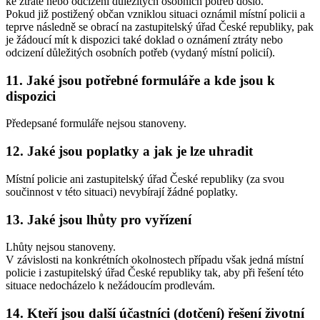
ke ztrátě nebo odcizení důležitých osobních potřeb došlo.
Pokud již postižený občan vzniklou situaci oznámil místní policii a
teprve následně se obrací na zastupitelský úřad České republiky, pak
je žádoucí mít k dispozici také doklad o oznámení ztráty nebo
odcizení důležitých osobních potřeb (vydaný místní policií).
11. Jaké jsou potřebné formuláře a kde jsou k
dispozici
Předepsané formuláře nejsou stanoveny.
12. Jaké jsou poplatky a jak je lze uhradit
Místní policie ani zastupitelský úřad České republiky (za svou
součinnost v této situaci) nevybírají žádné poplatky.
13. Jaké jsou lhůty pro vyřízení
Lhůty nejsou stanoveny.
V závislosti na konkrétních okolnostech případu však jedná místní
policie i zastupitelský úřad České republiky tak, aby při řešení této
situace nedocházelo k nežádoucím prodlevám.
14. Kteří jsou další účastníci (dotčení) řešení životní