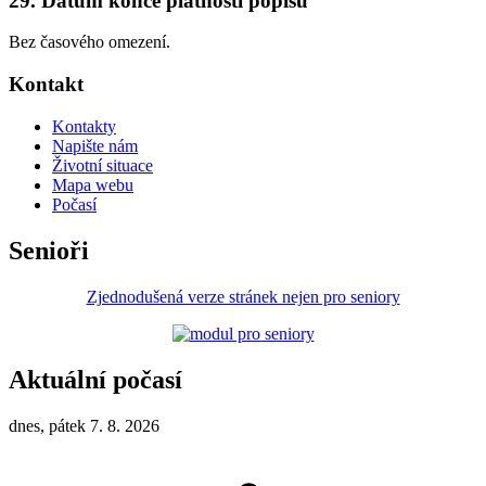
29. Datum konce platnosti popisu
Bez časového omezení.
Kontakt
Kontakty
Napište nám
Životní situace
Mapa webu
Počasí
Senioři
Zjednodušená verze stránek nejen pro seniory
Aktuální počasí
dnes, pátek 7. 8. 2026