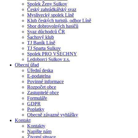
Spolek Ženy Sulkov
Český zahrádkářský svaz
Myslivecký spolek Líně
Klub českých turistů, odbor Líně
Sbor dobrovolných hasičů
Svaz důchodců ČR
Šachový klub
TJ Baník Líně
TJ Sparta Sulkov
Spolek PRO VŠECHNY
Ledoborci Sulkov z.s.
Obecní úřad
Úřední deska
E-podatelna
Povinné informace
Rozpočet obce
Zastupitelé obce
Formuláře
GDPR
Poplatky
Obecně závazné vyhlášky
Kontakt
Kontakty
Napište nám
Životní situace