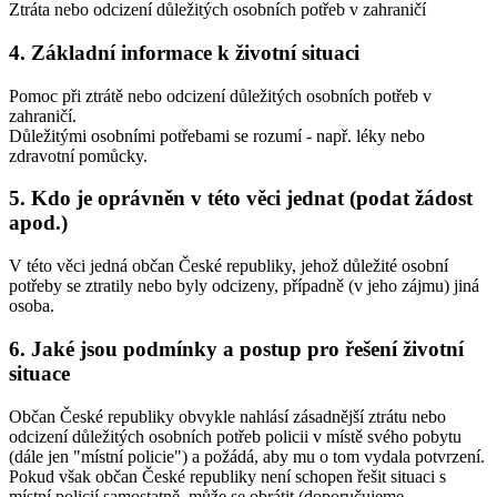
Ztráta nebo odcizení důležitých osobních potřeb v zahraničí
4. Základní informace k životní situaci
Pomoc při ztrátě nebo odcizení důležitých osobních potřeb v
zahraničí.
Důležitými osobními potřebami se rozumí - např. léky nebo
zdravotní pomůcky.
5. Kdo je oprávněn v této věci jednat (podat žádost
apod.)
V této věci jedná občan České republiky, jehož důležité osobní
potřeby se ztratily nebo byly odcizeny, případně (v jeho zájmu) jiná
osoba.
6. Jaké jsou podmínky a postup pro řešení životní
situace
Občan České republiky obvykle nahlásí zásadnější ztrátu nebo
odcizení důležitých osobních potřeb policii v místě svého pobytu
(dále jen "místní policie") a požádá, aby mu o tom vydala potvrzení.
Pokud však občan České republiky není schopen řešit situaci s
místní policií samostatně, může se obrátit (doporučujeme