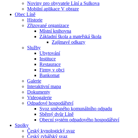
Noviny pro obyvatele Líní a Sulkova
Mobilní aplikace V obraze
Obec Líně
Historie
Zřizované organizace
Místní knihovna
Základní škola a mateřská škola
Zajímavé odkazy
Služby
Ubytování
Instituce
Restaurace
Firmy v obci
Bankomat
Galerie
Interaktivní mapa
Dokumenty
Videogalerie
Odpadové hospodářství
Svoz směsného komunálního odpadu
Sběrný dvůr Líně
Obecní systém odpadového hospodářství
Spolky
Český kynologický svaz
Český rybářský svaz