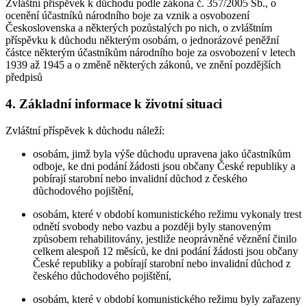
Zvláštní příspěvek k důchodu podle zákona č. 357/2005 Sb., o
ocenění účastníků národního boje za vznik a osvobození
Československa a některých pozůstalých po nich, o zvláštním
příspěvku k důchodu některým osobám, o jednorázové peněžní
částce některým účastníkům národního boje za osvobození v letech
1939 až 1945 a o změně některých zákonů, ve znění pozdějších
předpisů
4. Základní informace k životní situaci
Zvláštní příspěvek k důchodu náleží:
osobám, jimž byla výše důchodu upravena jako účastníkům
odboje, ke dni podání žádosti jsou občany České republiky a
pobírají starobní nebo invalidní důchod z českého
důchodového pojištění,
osobám, které v období komunistického režimu vykonaly trest
odnětí svobody nebo vazbu a později byly stanoveným
způsobem rehabilitovány, jestliže neoprávněné věznění činilo
celkem alespoň 12 měsíců, ke dni podání žádosti jsou občany
České republiky a pobírají starobní nebo invalidní důchod z
českého důchodového pojištění,
osobám, které v období komunistického režimu byly zařazeny