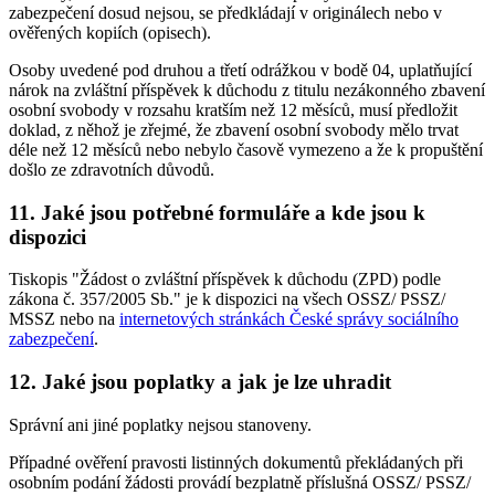
zabezpečení dosud nejsou, se předkládají v originálech nebo v
ověřených kopiích (opisech).
Osoby uvedené pod druhou a třetí odrážkou v bodě 04, uplatňující
nárok na zvláštní příspěvek k důchodu z titulu nezákonného zbavení
osobní svobody v rozsahu kratším než 12 měsíců, musí předložit
doklad, z něhož je zřejmé, že zbavení osobní svobody mělo trvat
déle než 12 měsíců nebo nebylo časově vymezeno a že k propuštění
došlo ze zdravotních důvodů.
11. Jaké jsou potřebné formuláře a kde jsou k
dispozici
Tiskopis "Žádost o zvláštní příspěvek k důchodu (ZPD) podle
zákona č. 357/2005 Sb." je k dispozici na všech OSSZ/ PSSZ/
MSSZ nebo na
internetových stránkách České správy sociálního
zabezpečení
.
12. Jaké jsou poplatky a jak je lze uhradit
Správní ani jiné poplatky nejsou stanoveny.
Případné ověření pravosti listinných dokumentů překládaných při
osobním podání žádosti provádí bezplatně příslušná OSSZ/ PSSZ/