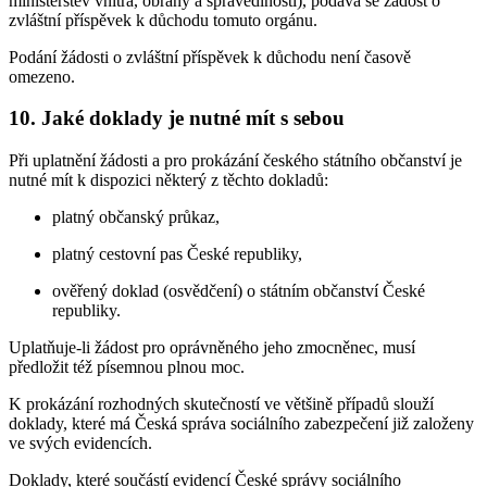
ministerstev vnitra, obrany a spravedlnosti), podává se žádost o
zvláštní příspěvek k důchodu tomuto orgánu.
Podání žádosti o zvláštní příspěvek k důchodu není časově
omezeno.
10. Jaké doklady je nutné mít s sebou
Při uplatnění žádosti a pro prokázání českého státního občanství je
nutné mít k dispozici některý z těchto dokladů:
platný občanský průkaz,
platný cestovní pas České republiky,
ověřený doklad (osvědčení) o státním občanství České
republiky.
Uplatňuje-li žádost pro oprávněného jeho zmocněnec, musí
předložit též písemnou plnou moc.
K prokázání rozhodných skutečností ve většině případů slouží
doklady, které má Česká správa sociálního zabezpečení již založeny
ve svých evidencích.
Doklady, které součástí evidencí České správy sociálního