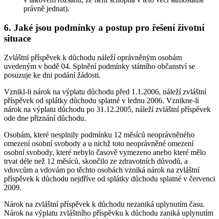
právně jednat).
6. Jaké jsou podmínky a postup pro řešení životní
situace
Zvláštní příspěvek k důchodu náleží oprávněným osobám
uvedeným v bodě 04. Splnění podmínky státního občanství se
posuzuje ke dni podání žádosti.
Vznikl-li nárok na výplatu důchodu před 1.1.2006, náleží zvláštní
příspěvek od splátky důchodu splatné v lednu 2006. Vznikne-li
nárok na výplatu důchodu po 31.12.2005, náleží zvláštní příspěvek
ode dne přiznání důchodu.
Osobám, které nesplnily podmínku 12 měsíců neoprávněného
omezení osobní svobody a u nichž toto neoprávněné omezení
osobní svobody, které nebylo časově vymezeno anebo které mělo
trvat déle než 12 měsíců, skončilo ze zdravotních důvodů, a
vdovcům a vdovám po těchto osobách vzniká nárok na zvláštní
příspěvek k důchodu nejdříve od splátky důchodu splatné v červenci
2009.
Nárok na zvláštní příspěvek k důchodu nezaniká uplynutím času.
Nárok na výplatu zvláštního příspěvku k důchodu zaniká uplynutím