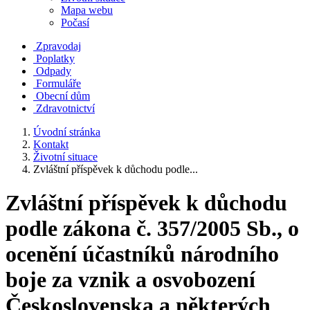
Mapa webu
Počasí
Zpravodaj
Poplatky
Odpady
Formuláře
Obecní dům
Zdravotnictví
Úvodní stránka
Kontakt
Životní situace
Zvláštní příspěvek k důchodu podle...
Zvláštní příspěvek k důchodu
podle zákona č. 357/2005 Sb., o
ocenění účastníků národního
boje za vznik a osvobození
Československa a některých