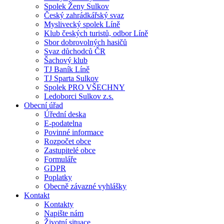
Spolek Ženy Sulkov
Český zahrádkářský svaz
Myslivecký spolek Líně
Klub českých turistů, odbor Líně
Sbor dobrovolných hasičů
Svaz důchodců ČR
Šachový klub
TJ Baník Líně
TJ Sparta Sulkov
Spolek PRO VŠECHNY
Ledoborci Sulkov z.s.
Obecní úřad
Úřední deska
E-podatelna
Povinné informace
Rozpočet obce
Zastupitelé obce
Formuláře
GDPR
Poplatky
Obecně závazné vyhlášky
Kontakt
Kontakty
Napište nám
Životní situace