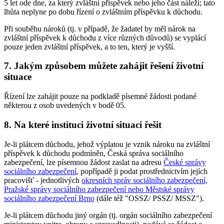
5 let ode dne, za který zvláštní příspěvek nebo jeho část náleží; tato
lhůta neplyne po dobu řízení o zvláštním příspěvku k důchodu.
Při souběhu nároků (tj. v případě, že žadatel by měl nárok na
zvláštní příspěvek k důchodu z více různých důvodů) se vyplácí
pouze jeden zvláštní příspěvek, a to ten, který je vyšší.
7. Jakým způsobem můžete zahájit řešení životní
situace
Řízení lze zahájit pouze na podkladě písemné žádosti podané
některou z osob uvedených v bodě 05.
8. Na které instituci životní situaci řešit
Je-li plátcem důchodu, jehož výplatou je vznik nároku na zvláštní
příspěvek k důchodu podmíněn, Česká správa sociálního
zabezpečení, lze písemnou žádost zaslat na adresu
České správy
sociálního zabezpečení
, popřípadě ji podat prostřednictvím jejích
pracovišť - jednotlivých
okresních správ sociálního zabezpečení,
Pražské správy sociálního zabezpečení nebo Městské správy
sociálního zabezpečení Brno
(dále též "OSSZ/ PSSZ/ MSSZ").
Je-li plátcem důchodu jiný orgán (tj. orgán sociálního zabezpečení