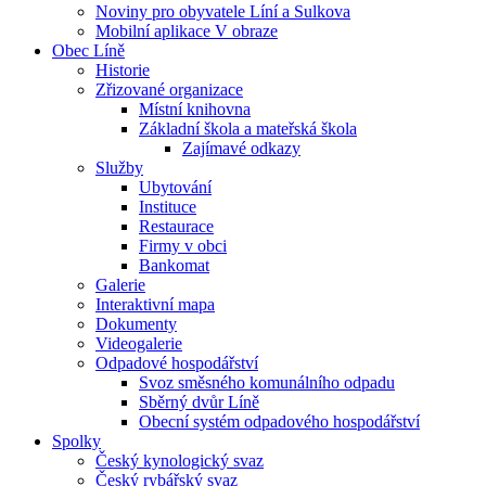
Noviny pro obyvatele Líní a Sulkova
Mobilní aplikace V obraze
Obec Líně
Historie
Zřizované organizace
Místní knihovna
Základní škola a mateřská škola
Zajímavé odkazy
Služby
Ubytování
Instituce
Restaurace
Firmy v obci
Bankomat
Galerie
Interaktivní mapa
Dokumenty
Videogalerie
Odpadové hospodářství
Svoz směsného komunálního odpadu
Sběrný dvůr Líně
Obecní systém odpadového hospodářství
Spolky
Český kynologický svaz
Český rybářský svaz