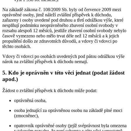
Na základě zákona č. 108/2009 Sb. byly od července 2009 mezi
oprávněné osoby, jimž náleží zvláštní příspěvek k důchodu,
zařazeny i osoby uvedené pod druhou a třetí odrážkou výše, které
nesplňují podmínku neoprávněného zbavení osobní svobody v
rozsahu alespoň 12 měsíců, jestliže zbavení osobní svobody nebylo
časově vymezeno nebo mělo trvat déle než 12 měsíců a k jejich
propuštění došlo ze zdravotních důvodů, a vdovy či vdovci po
těchto osobách.
Vdovy či vdovci po osobách uvedených pod pátou odrážkou výše
nárok na zvláštní příspěvek k důchodu nemají.
5. Kdo je oprávněn v této věci jednat (podat žádost
apod.)
Žádost o zvláštní příspěvek k důchodu může podat:
oprávněná osoba,
osoba jednající za oprávněnou osobu na základě plné moci
(zmocněnec),
opatrovník oprávněné osoby (jejíž svéprávnost byla omezena
v takovém rozsahu, že není schopna v této věci samostatně