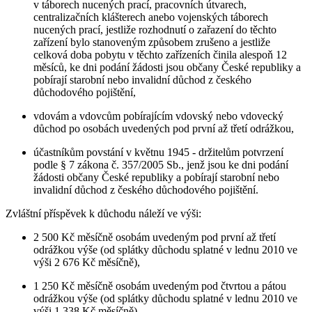
v táborech nucených prací, pracovních útvarech,
centralizačních klášterech anebo vojenských táborech
nucených prací, jestliže rozhodnutí o zařazení do těchto
zařízení bylo stanoveným způsobem zrušeno a jestliže
celková doba pobytu v těchto zařízeních činila alespoň 12
měsíců, ke dni podání žádosti jsou občany České republiky a
pobírají starobní nebo invalidní důchod z českého
důchodového pojištění,
vdovám a vdovcům pobírajícím vdovský nebo vdovecký
důchod po osobách uvedených pod první až třetí odrážkou,
účastníkům povstání v květnu 1945 - držitelům potvrzení
podle § 7 zákona č. 357/2005 Sb., jenž jsou ke dni podání
žádosti občany České republiky a pobírají starobní nebo
invalidní důchod z českého důchodového pojištění.
Zvláštní příspěvek k důchodu náleží ve výši:
2 500 Kč měsíčně osobám uvedeným pod první až třetí
odrážkou výše (od splátky důchodu splatné v lednu 2010 ve
výši 2 676 Kč měsíčně),
1 250 Kč měsíčně osobám uvedeným pod čtvrtou a pátou
odrážkou výše (od splátky důchodu splatné v lednu 2010 ve
výši 1 338 Kč měsíčně).