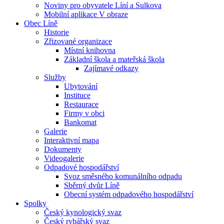
Noviny pro obyvatele Líní a Sulkova
Mobilní aplikace V obraze
Obec Líně
Historie
Zřizované organizace
Místní knihovna
Základní škola a mateřská škola
Zajímavé odkazy
Služby
Ubytování
Instituce
Restaurace
Firmy v obci
Bankomat
Galerie
Interaktivní mapa
Dokumenty
Videogalerie
Odpadové hospodářství
Svoz směsného komunálního odpadu
Sběrný dvůr Líně
Obecní systém odpadového hospodářství
Spolky
Český kynologický svaz
Český rybářský svaz