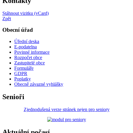
Kontakty
Stáhnout vizitku (vCard)
Zpět
Obecní úřad
Úřední deska
E-podatelna
Povinné informace
Rozpočet obce
Zastupitelé obce
Formuláře
GDPR
Poplatky
Obecně závazné vyhlášky
Senioři
Zjednodušená verze stránek nejen pro seniory
Aktuální počasí