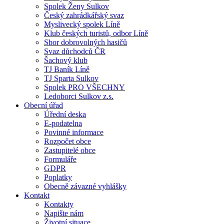
Spolek Ženy Sulkov
Český zahrádkářský svaz
Myslivecký spolek Líně
Klub českých turistů, odbor Líně
Sbor dobrovolných hasičů
Svaz důchodců ČR
Šachový klub
TJ Baník Líně
TJ Sparta Sulkov
Spolek PRO VŠECHNY
Ledoborci Sulkov z.s.
Obecní úřad
Úřední deska
E-podatelna
Povinné informace
Rozpočet obce
Zastupitelé obce
Formuláře
GDPR
Poplatky
Obecně závazné vyhlášky
Kontakt
Kontakty
Napište nám
Životní situace