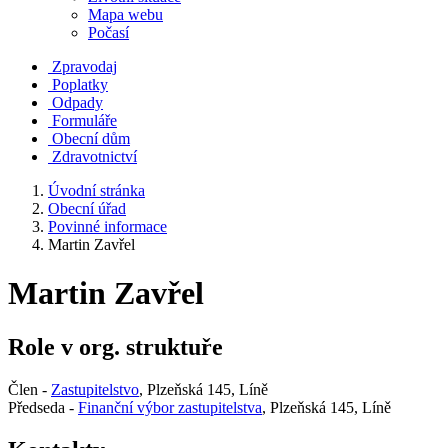
Mapa webu
Počasí
Zpravodaj
Poplatky
Odpady
Formuláře
Obecní dům
Zdravotnictví
Úvodní stránka
Obecní úřad
Povinné informace
Martin Zavřel
Martin Zavřel
Role v org. struktuře
Člen -
Zastupitelstvo
, Plzeňská 145, Líně
Předseda -
Finanční výbor zastupitelstva
, Plzeňská 145, Líně