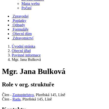
Mapa webu
Počasí
Zpravodaj
Poplatky
Odpady
Formuláře
Obecní dům
Zdravotnictví
Úvodní stránka
Obecní úřad
Povinné informace
Mgr. Jana Bulková
Mgr. Jana Bulková
Role v org. struktuře
Člen -
Zastupitelstvo
, Plzeňská 145, Líně
Člen -
Rada
, Plzeňská 145, Líně