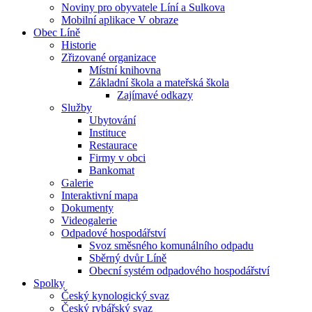
Noviny pro obyvatele Líní a Sulkova
Mobilní aplikace V obraze
Obec Líně
Historie
Zřizované organizace
Místní knihovna
Základní škola a mateřská škola
Zajímavé odkazy
Služby
Ubytování
Instituce
Restaurace
Firmy v obci
Bankomat
Galerie
Interaktivní mapa
Dokumenty
Videogalerie
Odpadové hospodářství
Svoz směsného komunálního odpadu
Sběrný dvůr Líně
Obecní systém odpadového hospodářství
Spolky
Český kynologický svaz
Český rybářský svaz