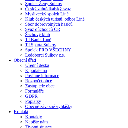
Spolek Ženy Sulkov
Český zahrádkářský svaz
Myslivecký spolek Líně
Klub českých turistů, odbor Líně
Sbor dobrovolných hasičů
Svaz důchodců ČR
Šachový klub
TJ Baník Líně
TJ Sparta Sulkov
Spolek PRO VŠECHNY
Ledoborci Sulkov z.s.
Obecní úřad
Úřední deska
E-podatelna
Povinné informace
Rozpočet obce
Zastupitelé obce
Formuláře
GDPR
Poplatky
Obecně závazné vyhlášky
Kontakt
Kontakty
Napište nám
Životní situace