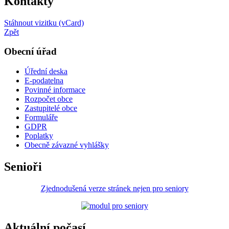
Kontakty
Stáhnout vizitku (vCard)
Zpět
Obecní úřad
Úřední deska
E-podatelna
Povinné informace
Rozpočet obce
Zastupitelé obce
Formuláře
GDPR
Poplatky
Obecně závazné vyhlášky
Senioři
Zjednodušená verze stránek nejen pro seniory
Aktuální počasí