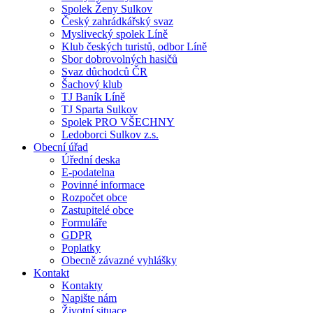
Spolek Ženy Sulkov
Český zahrádkářský svaz
Myslivecký spolek Líně
Klub českých turistů, odbor Líně
Sbor dobrovolných hasičů
Svaz důchodců ČR
Šachový klub
TJ Baník Líně
TJ Sparta Sulkov
Spolek PRO VŠECHNY
Ledoborci Sulkov z.s.
Obecní úřad
Úřední deska
E-podatelna
Povinné informace
Rozpočet obce
Zastupitelé obce
Formuláře
GDPR
Poplatky
Obecně závazné vyhlášky
Kontakt
Kontakty
Napište nám
Životní situace