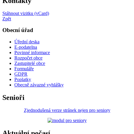
Kontakty
Stáhnout vizitku (vCard)
Zpět
Obecní úřad
Úřední deska
E-podatelna
Povinné informace
Rozpočet obce
Zastupitelé obce
Formuláře
GDPR
Poplatky
Obecně závazné vyhlášky
Senioři
Zjednodušená verze stránek nejen pro seniory
Aktuální počasí