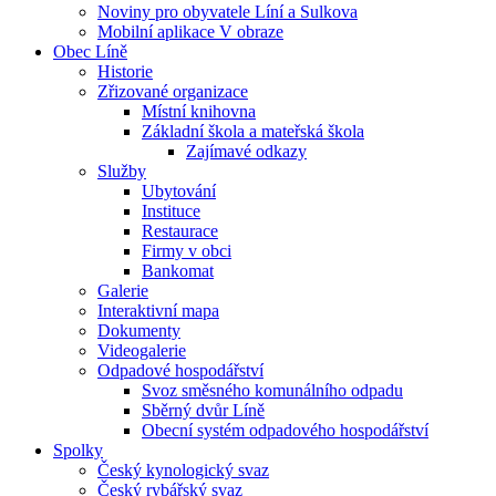
Noviny pro obyvatele Líní a Sulkova
Mobilní aplikace V obraze
Obec Líně
Historie
Zřizované organizace
Místní knihovna
Základní škola a mateřská škola
Zajímavé odkazy
Služby
Ubytování
Instituce
Restaurace
Firmy v obci
Bankomat
Galerie
Interaktivní mapa
Dokumenty
Videogalerie
Odpadové hospodářství
Svoz směsného komunálního odpadu
Sběrný dvůr Líně
Obecní systém odpadového hospodářství
Spolky
Český kynologický svaz
Český rybářský svaz