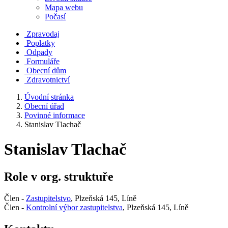
Mapa webu
Počasí
Zpravodaj
Poplatky
Odpady
Formuláře
Obecní dům
Zdravotnictví
Úvodní stránka
Obecní úřad
Povinné informace
Stanislav Tlachač
Stanislav Tlachač
Role v org. struktuře
Člen -
Zastupitelstvo
, Plzeňská 145, Líně
Člen -
Kontrolní výbor zastupitelstva
, Plzeňská 145, Líně