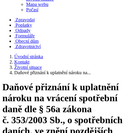
Mapa webu
Počasí
Zpravodaj
Poplatky
Odpady
Formuláře
Obecní dům
Zdravotnictví
Úvodní stránka
Kontakt
Životní situace
Daňové přiznání k uplatnění nároku na...
Daňové přiznání k uplatnění
nároku na vrácení spotřební
daně dle § 56a zákona
č. 353/2003 Sb., o spotřebních
daních, ve znění pozdějších