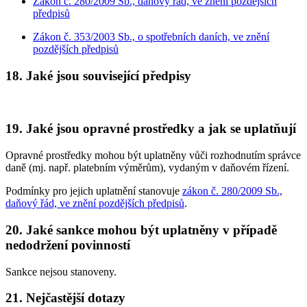
Zákon č. 280/2009 Sb., daňový řád, ve znění pozdějších
předpisů
Zákon č. 353/2003 Sb., o spotřebních daních, ve znění
pozdějších předpisů
18. Jaké jsou související předpisy
19. Jaké jsou opravné prostředky a jak se uplatňují
Opravné prostředky mohou být uplatněny vůči rozhodnutím správce
daně (mj. např. platebním výměrům), vydaným v daňovém řízení.
Podmínky pro jejich uplatnění stanovuje
zákon č. 280/2009 Sb.,
daňový řád, ve znění pozdějších předpisů
.
20. Jaké sankce mohou být uplatněny v případě
nedodržení povinností
Sankce nejsou stanoveny.
21. Nejčastější dotazy