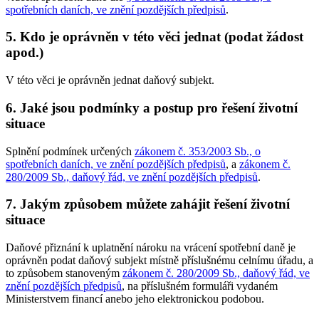
spotřebních daních, ve znění pozdějších předpisů
.
5. Kdo je oprávněn v této věci jednat (podat žádost
apod.)
V této věci je oprávněn jednat daňový subjekt.
6. Jaké jsou podmínky a postup pro řešení životní
situace
Splnění podmínek určených
zákonem č. 353/2003 Sb., o
spotřebních daních, ve znění pozdějších předpisů
, a
zákonem č.
280/2009 Sb., daňový řád, ve znění pozdějších předpisů
.
7. Jakým způsobem můžete zahájit řešení životní
situace
Daňové přiznání k uplatnění nároku na vrácení spotřební daně je
oprávněn podat daňový subjekt místně příslušnému celnímu úřadu, a
to způsobem stanoveným
zákonem č. 280/2009 Sb., daňový řád, ve
znění pozdějších předpisů
, na příslušném formuláři vydaném
Ministerstvem financí anebo jeho elektronickou podobou.