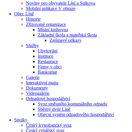
Noviny pro obyvatele Líní a Sulkova
Mobilní aplikace V obraze
Obec Líně
Historie
Zřizované organizace
Místní knihovna
Základní škola a mateřská škola
Zajímavé odkazy
Služby
Ubytování
Instituce
Restaurace
Firmy v obci
Bankomat
Galerie
Interaktivní mapa
Dokumenty
Videogalerie
Odpadové hospodářství
Svoz směsného komunálního odpadu
Sběrný dvůr Líně
Obecní systém odpadového hospodářství
Spolky
Český kynologický svaz
Český rybářský svaz