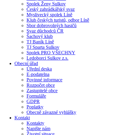
Spolek Ženy Sulkov
Český zahrádkářský svaz
Myslivecký spolek Líně
Klub českých turistů, odbor Líně
Sbor dobrovolných hasičů
Svaz důchodců ČR
Šachový klub
TJ Baník Líně
TJ Sparta Sulkov
Spolek PRO VŠECHNY
Ledoborci Sulkov z.s.
Obecní úřad
Úřední deska
E-podatelna
Povinné informace
Rozpočet obce
Zastupitelé obce
Formuláře
GDPR
Poplatky
Obecně závazné vyhlášky
Kontakt
Kontakty
Napište nám
Životní situace