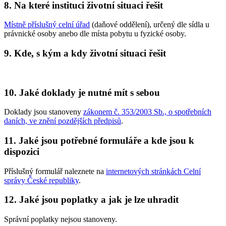
8. Na které instituci životní situaci řešit
Místně příslušný celní úřad
(daňové oddělení), určený dle sídla u
právnické osoby anebo dle místa pobytu u fyzické osoby.
9. Kde, s kým a kdy životní situaci řešit
10. Jaké doklady je nutné mít s sebou
Doklady jsou stanoveny
zákonem č. 353/2003 Sb., o spotřebních
daních, ve znění pozdějších předpisů
.
11. Jaké jsou potřebné formuláře a kde jsou k
dispozici
Příslušný formulář naleznete na
internetových stránkách Celní
správy České republiky
.
12. Jaké jsou poplatky a jak je lze uhradit
Správní poplatky nejsou stanoveny.