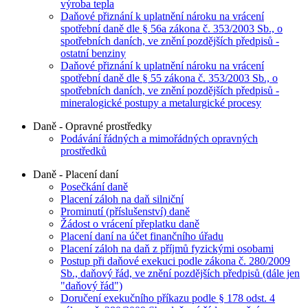
výroba tepla
Daňové přiznání k uplatnění nároku na vrácení
spotřební daně dle § 56a zákona č. 353/2003 Sb., o
spotřebních daních, ve znění pozdějších předpisů -
ostatní benziny
Daňové přiznání k uplatnění nároku na vrácení
spotřební daně dle § 55 zákona č. 353/2003 Sb., o
spotřebních daních, ve znění pozdějších předpisů -
mineralogické postupy a metalurgické procesy
Daně - Opravné prostředky
Podávání řádných a mimořádných opravných
prostředků
Daně - Placení daní
Posečkání daně
Placení záloh na daň silniční
Prominutí (příslušenství) daně
Žádost o vrácení přeplatku daně
Placení daní na účet finančního úřadu
Placení záloh na daň z příjmů fyzickými osobami
Postup při daňové exekuci podle zákona č. 280/2009
Sb., daňový řád, ve znění pozdějších předpisů (dále jen
"daňový řád")
Doručení exekučního příkazu podle § 178 odst. 4