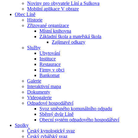
Noviny pro obyvatele Líní a Sulkova
Mobilní aplikace V obraze
Obec Líně
Historie
Zřizované organizace
Místní knihovna
Základní škola a mateřská škola
Zajímavé odkazy
Služby
Ubytování
Instituce
Restaurace
Firmy v obci
Bankomat
Galerie
Interaktivní mapa
Dokumenty
Videogalerie
Odpadové hospodářství
Svoz směsného komunálního odpadu
Sběrný dvůr Líně
Obecní systém odpadového hospodářství
Spolky
Český kynologický svaz
Český rybářský svaz