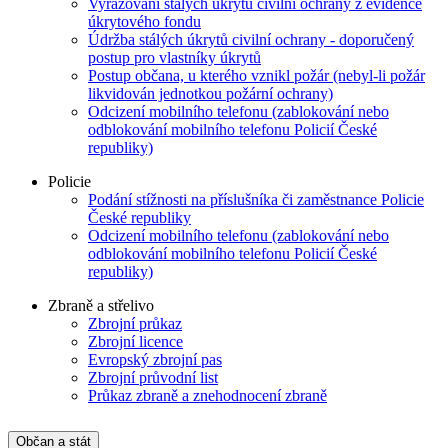
Vyřazování stálých úkrytů civilní ochrany z evidence
úkrytového fondu
Údržba stálých úkrytů civilní ochrany - doporučený
postup pro vlastníky úkrytů
Postup občana, u kterého vznikl požár (nebyl-li požár
likvidován jednotkou požární ochrany)
Odcizení mobilního telefonu (zablokování nebo
odblokování mobilního telefonu Policií České
republiky)
Policie
Podání stížnosti na příslušníka či zaměstnance Policie
České republiky
Odcizení mobilního telefonu (zablokování nebo
odblokování mobilního telefonu Policií České
republiky)
Zbraně a střelivo
Zbrojní průkaz
Zbrojní licence
Evropský zbrojní pas
Zbrojní průvodní list
Průkaz zbraně a znehodnocení zbraně
Občan a stát