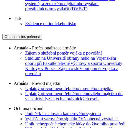
systémů, a zemského digitálního vysílání
prostřednictvím vysílačů (DVB-T)
Tisk
Evidence periodického tisku
Obrana a bezpečnost
Armáda - Profesionalizace armády
Zájem o služební poměr vojáka z povolání
Studium na Univerzitě obrany nebo na Vojenském
oboru při Fakultě tělesné výchovy a sportu Univerzity
Karlovy v Praze - Zájem o služební poměr vojáka z
povolání
Armáda - Převod majetku
Úplatný převod nepotřebného movitého majetku
Úplatný převod nepotřebného nemovitého majetku do
vlastnictví fyzických a právnických osob
Ochrana občanů
Podnět k instalování kamerového systému
Vyhlášení varovného signálu "Všeobecná výstraha"
Únik nebezpečné chemické látky do životního prostředí