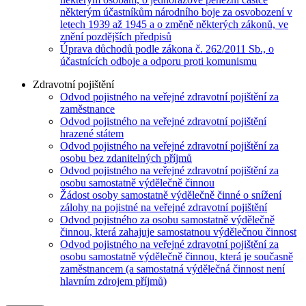
některým účastníkům národního boje za osvobození v
letech 1939 až 1945 a o změně některých zákonů, ve
znění pozdějších předpisů
Úprava důchodů podle zákona č. 262/2011 Sb., o
účastnících odboje a odporu proti komunismu
Zdravotní pojištění
Odvod pojistného na veřejné zdravotní pojištění za
zaměstnance
Odvod pojistného na veřejné zdravotní pojištění
hrazené státem
Odvod pojistného na veřejné zdravotní pojištění za
osobu bez zdanitelných příjmů
Odvod pojistného na veřejné zdravotní pojištění za
osobu samostatně výdělečně činnou
Žádost osoby samostatně výdělečně činné o snížení
zálohy na pojistné na veřejné zdravotní pojištění
Odvod pojistného za osobu samostatně výdělečně
činnou, která zahajuje samostatnou výdělečnou činnost
Odvod pojistného na veřejné zdravotní pojištění za
osobu samostatně výdělečně činnou, která je současně
zaměstnancem (a samostatná výdělečná činnost není
hlavním zdrojem příjmů)