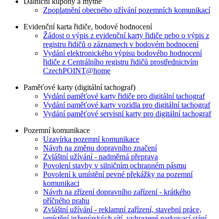
Dálniční kupóny a mýtné
Zpoplatnění obecného užívání pozemních komunikací
Evidenční karta řidiče, bodové hodnocení
Žádost o výpis z evidenční karty řidiče nebo o výpis z
registru řidičů o záznamech v bodovém hodnocení
Vydání elektronického výpisu bodového hodnocení
řidiče z Centrálního registru řidičů prostřednictvím
CzechPOINT@home
Paměťové karty (digitální tachograf)
Vydání paměťové karty řidiče pro digitální tachograf
Vydání paměťové karty vozidla pro digitální tachograf
Vydání paměťové servisní karty pro digitální tachograf
Pozemní komunikace
Uzavírka pozemní komunikace
Návrh na změnu dopravního značení
Zvláštní užívání - nadměrná přeprava
Povolení stavby v silničním ochranném pásmu
Povolení k umístění pevné překážky na pozemní
komunikaci
Návrh na zřízení dopravního zařízení - krátkého
příčného prahu
Zvláštní užívání - reklamní zařízení, stavební práce,
umístění inženýrských sítí, vyhrazené parkovací stání,