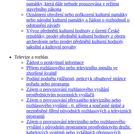
památky, která dále nebude posuzována v režimu
stavebního zákona
Oznámení ohrožení nebo poškození kulturní památky
nebo národní kulturní památky a žádost o rozhodnutí o
odstranění závady
Vývoz předmětů kulturní hodnoty z území České
republiky, prodej předmětů kulturní hodnoty z oboru
archeologie nebo prodej předmětů kulturní hodnoty
sakrální a kultovní povahy
Televize a rozhlas
Žádost o poskytnutí informace
Příjem rozhlasového nebo televizního signálu ve
zhoršené kvalitě
Podání podnětu (stížnosti, petice) k obsahové stránce
pořadu nebo programu
Zájem o provozování rozhlasového vysílání
prostřednictvím pozemních vysílačů
Zájem o provozování převzatého televizního nebo
rozhlasového vysílání - tj. příjem a současné úplné a
nezměněné šíření původních rozhlasových a televizních
programů
Zájem o provozování televizního nebo rozhlasového
vysílání s původním programem prostřednictvím družic,
kabelových systémů nebo zvláštních přenosových