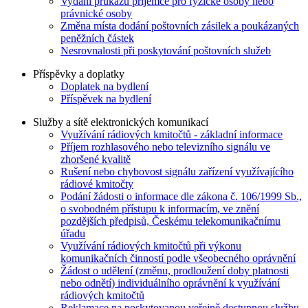
Vydání průkazu příjemce pro fyzické osoby nebo
právnické osoby
Změna místa dodání poštovních zásilek a poukázaných
peněžních částek
Nesrovnalosti při poskytování poštovních služeb
Příspěvky a doplatky
Doplatek na bydlení
Příspěvek na bydlení
Služby a sítě elektronických komunikací
Využívání rádiových kmitočtů - základní informace
Příjem rozhlasového nebo televizního signálu ve
zhoršené kvalitě
Rušení nebo chybovost signálu zařízení využívajícího
rádiové kmitočty
Podání žádosti o informace dle zákona č. 106/1999 Sb.,
o svobodném přístupu k informacím, ve znění
pozdějších předpisů, Českému telekomunikačnímu
úřadu
Využívání rádiových kmitočtů při výkonu
komunikačních činností podle všeobecného oprávnění
Žádost o udělení (změnu, prodloužení doby platnosti
nebo odnětí) individuálního oprávnění k využívání
rádiových kmitočtů
Reklamace na poskytovanou veřejně dostupnou službu