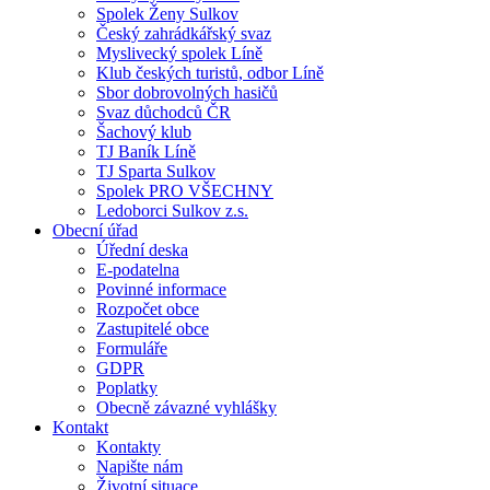
Spolek Ženy Sulkov
Český zahrádkářský svaz
Myslivecký spolek Líně
Klub českých turistů, odbor Líně
Sbor dobrovolných hasičů
Svaz důchodců ČR
Šachový klub
TJ Baník Líně
TJ Sparta Sulkov
Spolek PRO VŠECHNY
Ledoborci Sulkov z.s.
Obecní úřad
Úřední deska
E-podatelna
Povinné informace
Rozpočet obce
Zastupitelé obce
Formuláře
GDPR
Poplatky
Obecně závazné vyhlášky
Kontakt
Kontakty
Napište nám
Životní situace