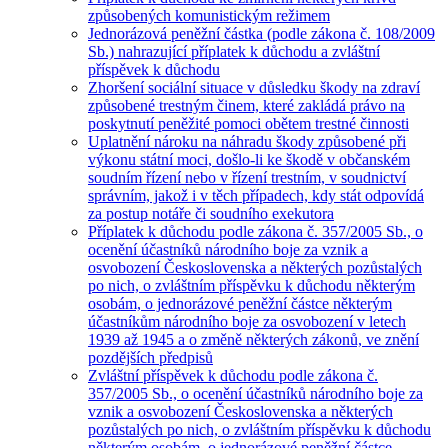
způsobených komunistickým režimem
Jednorázová peněžní částka (podle zákona č. 108/2009
Sb.) nahrazující příplatek k důchodu a zvláštní
příspěvek k důchodu
Zhoršení sociální situace v důsledku škody na zdraví
způsobené trestným činem, které zakládá právo na
poskytnutí peněžité pomoci obětem trestné činnosti
Uplatnění nároku na náhradu škody způsobené při
výkonu státní moci, došlo-li ke škodě v občanském
soudním řízení nebo v řízení trestním, v soudnictví
správním, jakož i v těch případech, kdy stát odpovídá
za postup notáře či soudního exekutora
Příplatek k důchodu podle zákona č. 357/2005 Sb., o
ocenění účastníků národního boje za vznik a
osvobození Československa a některých pozůstalých
po nich, o zvláštním příspěvku k důchodu některým
osobám, o jednorázové peněžní částce některým
účastníkům národního boje za osvobození v letech
1939 až 1945 a o změně některých zákonů, ve znění
pozdějších předpisů
Zvláštní příspěvek k důchodu podle zákona č.
357/2005 Sb., o ocenění účastníků národního boje za
vznik a osvobození Československa a některých
pozůstalých po nich, o zvláštním příspěvku k důchodu
některým osobám, o jednorázové peněžní částce