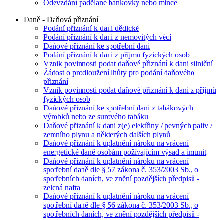
Odevzdání padělané bankovky nebo mince
Daně - Daňová přiznání
Podání přiznání k dani dědické
Podání přiznání k dani z nemovitých věcí
Daňové přiznání ke spotřební dani
Podání přiznání k dani z příjmů fyzických osob
Vznik povinnosti podat daňové přiznání k dani silniční
Žádost o prodloužení lhůty pro podání daňového
přiznání
Vznik povinnosti podat daňové přiznání k dani z příjmů
fyzických osob
Daňové přiznání ke spotřební dani z tabákových
výrobků nebo ze surového tabáku
Daňové přiznání k dani z(e) elektřiny / pevných paliv /
zemního plynu a některých dalších plynů
Daňové přiznání k uplatnění nároku na vrácení
energetické daně osobám požívajícím výsad a imunit
Daňové přiznání k uplatnění nároku na vrácení
spotřební daně dle § 57 zákona č. 353/2003 Sb., o
spotřebních daních, ve znění pozdějších předpisů -
zelená nafta
Daňové přiznání k uplatnění nároku na vrácení
spotřební daně dle § 56 zákona č. 353/2003 Sb., o
spotřebních daních, ve znění pozdějších předpisů -