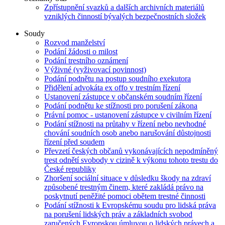
Zpřístupnění svazků a dalších archivních materiálů
vzniklých činností bývalých bezpečnostních složek
Soudy
Rozvod manželství
Podání žádosti o milost
Podání trestního oznámení
Výživné (vyživovací povinnost)
Podání podnětu na postup soudního exekutora
Přidělení advokáta ex offo v trestním řízení
Ustanovení zástupce v občanském soudním řízení
Podání podnětu ke stížnosti pro porušení zákona
Právní pomoc - ustanovení zástupce v civilním řízení
Podání stížnosti na průtahy v řízení nebo nevhodné
chování soudních osob anebo narušování důstojnosti
řízení před soudem
Převzetí českých občanů vykonávajících nepodmíněný
trest odnětí svobody v cizině k výkonu tohoto trestu do
České republiky
Zhoršení sociální situace v důsledku škody na zdraví
způsobené trestným činem, které zakládá právo na
poskytnutí peněžité pomoci obětem trestné činnosti
Podání stížnosti k Evropskému soudu pro lidská práva
na porušení lidských práv a základních svobod
zaručených Evropskou úmluvou o lidských právech a