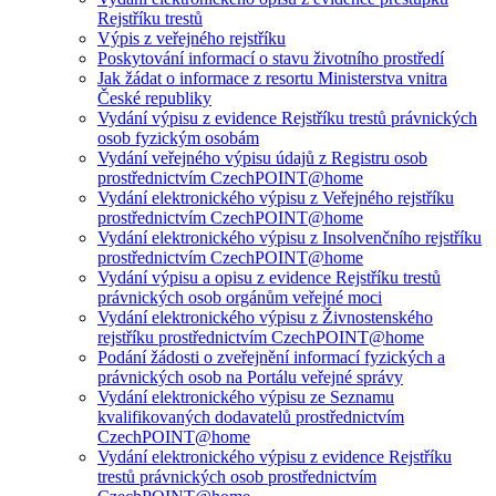
Rejstříku trestů
Výpis z veřejného rejstříku
Poskytování informací o stavu životního prostředí
Jak žádat o informace z resortu Ministerstva vnitra
České republiky
Vydání výpisu z evidence Rejstříku trestů právnických
osob fyzickým osobám
Vydání veřejného výpisu údajů z Registru osob
prostřednictvím CzechPOINT@home
Vydání elektronického výpisu z Veřejného rejstříku
prostřednictvím CzechPOINT@home
Vydání elektronického výpisu z Insolvenčního rejstříku
prostřednictvím CzechPOINT@home
Vydání výpisu a opisu z evidence Rejstříku trestů
právnických osob orgánům veřejné moci
Vydání elektronického výpisu z Živnostenského
rejstříku prostřednictvím CzechPOINT@home
Podání žádosti o zveřejnění informací fyzických a
právnických osob na Portálu veřejné správy
Vydání elektronického výpisu ze Seznamu
kvalifikovaných dodavatelů prostřednictvím
CzechPOINT@home
Vydání elektronického výpisu z evidence Rejstříku
trestů právnických osob prostřednictvím