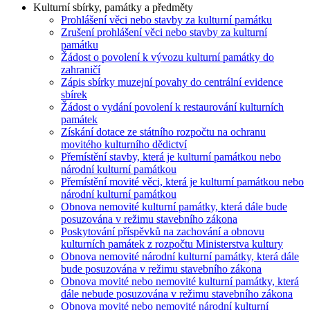
Kulturní sbírky, památky a předměty
Prohlášení věci nebo stavby za kulturní památku
Zrušení prohlášení věci nebo stavby za kulturní
památku
Žádost o povolení k vývozu kulturní památky do
zahraničí
Zápis sbírky muzejní povahy do centrální evidence
sbírek
Žádost o vydání povolení k restaurování kulturních
památek
Získání dotace ze státního rozpočtu na ochranu
movitého kulturního dědictví
Přemístění stavby, která je kulturní památkou nebo
národní kulturní památkou
Přemístění movité věci, která je kulturní památkou nebo
národní kulturní památkou
Obnova nemovité kulturní památky, která dále bude
posuzována v režimu stavebního zákona
Poskytování příspěvků na zachování a obnovu
kulturních památek z rozpočtu Ministerstva kultury
Obnova nemovité národní kulturní památky, která dále
bude posuzována v režimu stavebního zákona
Obnova movité nebo nemovité kulturní památky, která
dále nebude posuzována v režimu stavebního zákona
Obnova movité nebo nemovité národní kulturní