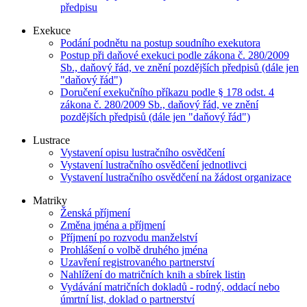
předpisu
Exekuce
Podání podnětu na postup soudního exekutora
Postup při daňové exekuci podle zákona č. 280/2009
Sb., daňový řád, ve znění pozdějších předpisů (dále jen
"daňový řád")
Doručení exekučního příkazu podle § 178 odst. 4
zákona č. 280/2009 Sb., daňový řád, ve znění
pozdějších předpisů (dále jen "daňový řád")
Lustrace
Vystavení opisu lustračního osvědčení
Vystavení lustračního osvědčení jednotlivci
Vystavení lustračního osvědčení na žádost organizace
Matriky
Ženská příjmení
Změna jména a příjmení
Příjmení po rozvodu manželství
Prohlášení o volbě druhého jména
Uzavření registrovaného partnerství
Nahlížení do matričních knih a sbírek listin
Vydávání matričních dokladů - rodný, oddací nebo
úmrtní list, doklad o partnerství