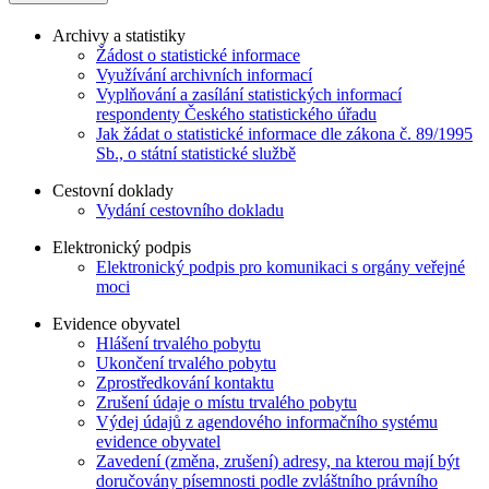
Archivy a statistiky
Žádost o statistické informace
Využívání archivních informací
Vyplňování a zasílání statistických informací
respondenty Českého statistického úřadu
Jak žádat o statistické informace dle zákona č. 89/1995
Sb., o státní statistické službě
Cestovní doklady
Vydání cestovního dokladu
Elektronický podpis
Elektronický podpis pro komunikaci s orgány veřejné
moci
Evidence obyvatel
Hlášení trvalého pobytu
Ukončení trvalého pobytu
Zprostředkování kontaktu
Zrušení údaje o místu trvalého pobytu
Výdej údajů z agendového informačního systému
evidence obyvatel
Zavedení (změna, zrušení) adresy, na kterou mají být
doručovány písemnosti podle zvláštního právního