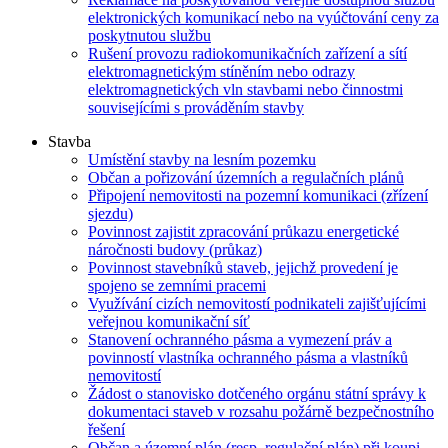
elektronických komunikací nebo na vyúčtování ceny za
poskytnutou službu
Rušení provozu radiokomunikačních zařízení a sítí
elektromagnetickým stíněním nebo odrazy
elektromagnetických vln stavbami nebo činnostmi
souvisejícími s prováděním stavby
Stavba
Umístění stavby na lesním pozemku
Občan a pořizování územních a regulačních plánů
Připojení nemovitosti na pozemní komunikaci (zřízení
sjezdu)
Povinnost zajistit zpracování průkazu energetické
náročnosti budovy (průkaz)
Povinnost stavebníků staveb, jejichž provedení je
spojeno se zemními pracemi
Využívání cizích nemovitostí podnikateli zajišťujícími
veřejnou komunikační síť
Stanovení ochranného pásma a vymezení práv a
povinností vlastníka ochranného pásma a vlastníků
nemovitostí
Žádost o stanovisko dotčeného orgánu státní správy k
dokumentaci staveb v rozsahu požárně bezpečnostního
řešení
Občan a územní plán (resp. regulační plán) při koupi