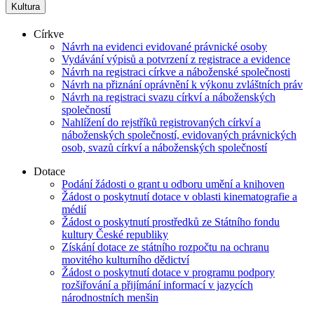
Kultura
Církve
Návrh na evidenci evidované právnické osoby
Vydávání výpisů a potvrzení z registrace a evidence
Návrh na registraci církve a náboženské společnosti
Návrh na přiznání oprávnění k výkonu zvláštních práv
Návrh na registraci svazu církví a náboženských
společností
Nahlížení do rejstříků registrovaných církví a
náboženských společností, evidovaných právnických
osob, svazů církví a náboženských společností
Dotace
Podání žádosti o grant u odboru umění a knihoven
Žádost o poskytnutí dotace v oblasti kinematografie a
médií
Žádost o poskytnutí prostředků ze Státního fondu
kultury České republiky
Získání dotace ze státního rozpočtu na ochranu
movitého kulturního dědictví
Žádost o poskytnutí dotace v programu podpory
rozšiřování a přijímání informací v jazycích
národnostních menšin