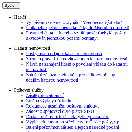
Bydlení
Hasiči
Vyhlášení varovného signálu "Všeobecná výstraha"
Únik nebezpečné chemické látky do životního prostředí
Postup občana, u kterého vznikl požár (nebyl-li požár
likvidován jednotkou požární ochrany)
Katastr nemovitostí
Poskytování údajů z katastru nemovitostí
Záznam práva k nemovitostem do katastru nemovitostí
Návrh na zahájení řízení o povolení vkladu do katastru
nemovitostí
Založení zákaznického účtu pro dálkový přístup k
údajům katastru nemovitostí
Poštovní služby
Zásilky do zahraničí
Změna výplaty důchodu
Reklamace nesplnění poštovní smlouvy
Žádost o spojovací číslo plátce SIPO
Dodání poštovních zásilek fyzickým osobám
Výplata důchodu prostřednictvím České pošty, s.p.
Balení poštovních zásilek a jejich následné podání