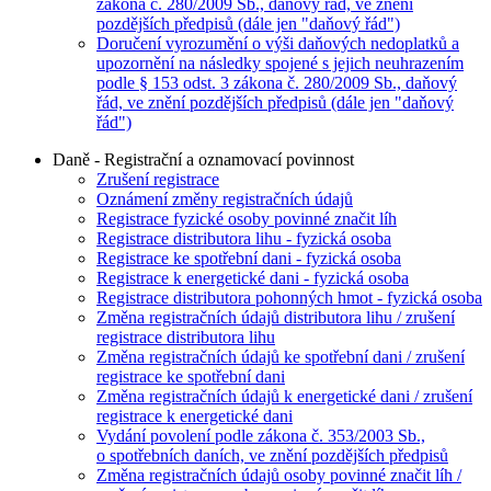
zákona č. 280/2009 Sb., daňový řád, ve znění
pozdějších předpisů (dále jen "daňový řád")
Doručení vyrozumění o výši daňových nedoplatků a
upozornění na následky spojené s jejich neuhrazením
podle § 153 odst. 3 zákona č. 280/2009 Sb., daňový
řád, ve znění pozdějších předpisů (dále jen "daňový
řád")
Daně - Registrační a oznamovací povinnost
Zrušení registrace
Oznámení změny registračních údajů
Registrace fyzické osoby povinné značit líh
Registrace distributora lihu - fyzická osoba
Registrace ke spotřební dani - fyzická osoba
Registrace k energetické dani - fyzická osoba
Registrace distributora pohonných hmot - fyzická osoba
Změna registračních údajů distributora lihu / zrušení
registrace distributora lihu
Změna registračních údajů ke spotřební dani / zrušení
registrace ke spotřební dani
Změna registračních údajů k energetické dani / zrušení
registrace k energetické dani
Vydání povolení podle zákona č. 353/2003 Sb.,
o spotřebních daních, ve znění pozdějších předpisů
Změna registračních údajů osoby povinné značit líh /