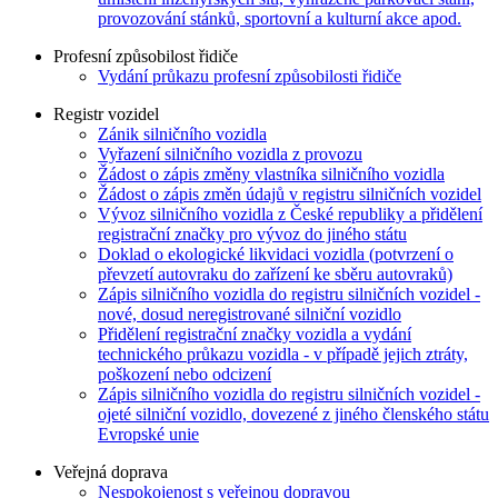
provozování stánků, sportovní a kulturní akce apod.
Profesní způsobilost řidiče
Vydání průkazu profesní způsobilosti řidiče
Registr vozidel
Zánik silničního vozidla
Vyřazení silničního vozidla z provozu
Žádost o zápis změny vlastníka silničního vozidla
Žádost o zápis změn údajů v registru silničních vozidel
Vývoz silničního vozidla z České republiky a přidělení
registrační značky pro vývoz do jiného státu
Doklad o ekologické likvidaci vozidla (potvrzení o
převzetí autovraku do zařízení ke sběru autovraků)
Zápis silničního vozidla do registru silničních vozidel -
nové, dosud neregistrované silniční vozidlo
Přidělení registrační značky vozidla a vydání
technického průkazu vozidla - v případě jejich ztráty,
poškození nebo odcizení
Zápis silničního vozidla do registru silničních vozidel -
ojeté silniční vozidlo, dovezené z jiného členského státu
Evropské unie
Veřejná doprava
Nespokojenost s veřejnou dopravou