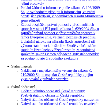
jejími protokoly
Podání žádosti o informace podle zákona č. 106/1999
Sb., o svobodném přístupu k informacím, ve znění
pozdějších předpisů, v podmínkách resortu Ministerstva
spravedlnosti
Žádost o zajištění právní pomoci v přeshraničních
sporech v rámci EU podle zákona č. 629/2004 Sb., o
zajištění právní pomoci v přeshraničních sporech v
rámci Evropské unie, ve znění pozdějších předpisů
Uplatnění nároku na náhradu škody způsobené při
výkonu státní moci, došlo-li ke škodě v občanském
soudním řízení nebo v řízení trestním, v soudnictví
správním, jakož i v těch případech, kdy stát odpovídá
za postup notáře či soudního exekutora
Státní majetek
Nakládání s majetkem státu ve smyslu zákona č.
219/2000 Sb., o majetku České republiky a jejím
vystupování v právních vztazích
Státní občanství
Udělení státního občanství České republiky
Pozbytí státního občanství České republiky
Nabytí státního občanství České republiky nalezením
Nabytí státního občanství České republiky osvojením