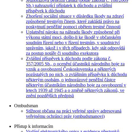
Jednorázová peněžní částka (podle zákona č. 108/2009
Sb.) nahrazující příplatek k důchodu a zvláštní
příspěvek k důchodu
Zhoršení sociální situace v důsledku škody na zdraví
způsobené trestným činem, které zakládá právo na
poskytnutí peněžité pomoci obětem trestné činnosti
Uplatnění nároku na náhradu škody způsobené při
výkonu státní moci, došlo-li ke škodě v občanském
soudním řízení nebo v řízení trestním, v soudnictví
správním, jakož i v těch případech, kdy stát odpovídá
za postup notáře či soudního exekutora
Zvláštní příspěvek k důchodu podle zákona č.
357/2005 Sb., o ocenění účastníků národního boje za
vznik a osvobození Československa a některých
pozůstalých po nich, o zvláštním příspěvku k důchodu
některým osobám, o jednorázové peněžní částce
některým účastníkům národního boje za osvobození v
letech 1939 až 1945 a o změně některých zákonů, ve
znění pozdějších předpisů
Ombudsman
Stížnost občana na práci veřejné správy adresovaná
veřejnému ochránci práv (ombudsmanovi)
Přístup k informacím
Vydání elektronického opisu z evidence přestupků