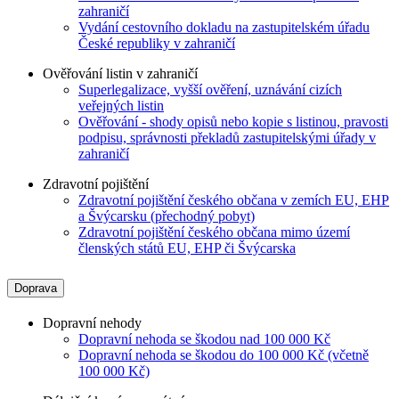
zahraničí
Vydání cestovního dokladu na zastupitelském úřadu
České republiky v zahraničí
Ověřování listin v zahraničí
Superlegalizace, vyšší ověření, uznávání cizích
veřejných listin
Ověřování - shody opisů nebo kopie s listinou, pravosti
podpisu, správnosti překladů zastupitelskými úřady v
zahraničí
Zdravotní pojištění
Zdravotní pojištění českého občana v zemích EU, EHP
a Švýcarsku (přechodný pobyt)
Zdravotní pojištění českého občana mimo území
členských států EU, EHP či Švýcarska
Doprava
Dopravní nehody
Dopravní nehoda se škodou nad 100 000 Kč
Dopravní nehoda se škodou do 100 000 Kč (včetně
100 000 Kč)