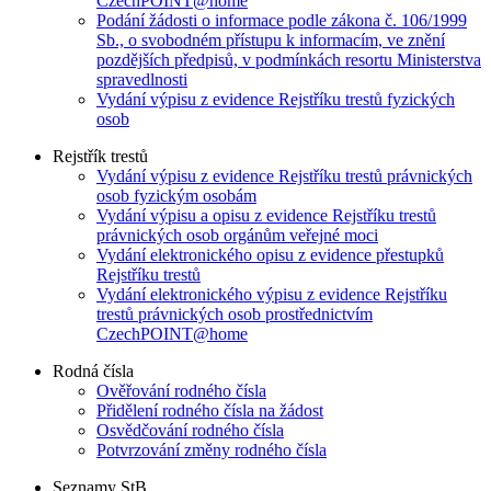
CzechPOINT@home
Podání žádosti o informace podle zákona č. 106/1999
Sb., o svobodném přístupu k informacím, ve znění
pozdějších předpisů, v podmínkách resortu Ministerstva
spravedlnosti
Vydání výpisu z evidence Rejstříku trestů fyzických
osob
Rejstřík trestů
Vydání výpisu z evidence Rejstříku trestů právnických
osob fyzickým osobám
Vydání výpisu a opisu z evidence Rejstříku trestů
právnických osob orgánům veřejné moci
Vydání elektronického opisu z evidence přestupků
Rejstříku trestů
Vydání elektronického výpisu z evidence Rejstříku
trestů právnických osob prostřednictvím
CzechPOINT@home
Rodná čísla
Ověřování rodného čísla
Přidělení rodného čísla na žádost
Osvědčování rodného čísla
Potvrzování změny rodného čísla
Seznamy StB