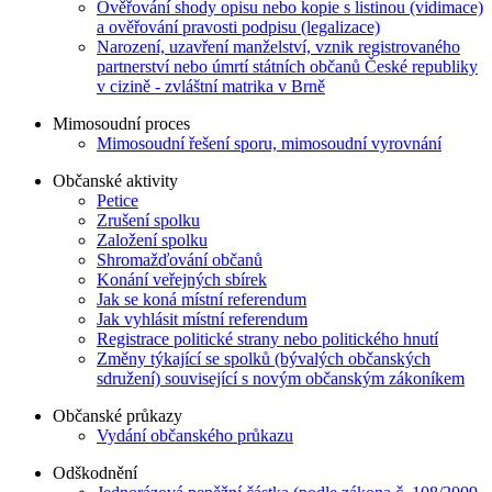
Ověřování shody opisu nebo kopie s listinou (vidimace)
a ověřování pravosti podpisu (legalizace)
Narození, uzavření manželství, vznik registrovaného
partnerství nebo úmrtí státních občanů České republiky
v cizině - zvláštní matrika v Brně
Mimosoudní proces
Mimosoudní řešení sporu, mimosoudní vyrovnání
Občanské aktivity
Petice
Zrušení spolku
Založení spolku
Shromažďování občanů
Konání veřejných sbírek
Jak se koná místní referendum
Jak vyhlásit místní referendum
Registrace politické strany nebo politického hnutí
Změny týkající se spolků (bývalých občanských
sdružení) související s novým občanským zákoníkem
Občanské průkazy
Vydání občanského průkazu
Odškodnění