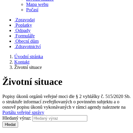
Mapa webu
Počasí
Zpravodaj
Poplatky
Odpady
Formuláře
Obecní dům
Zdravotnictví
Úvodní stránka
Kontakt
Životní situace
Životní situace
Popisy úkonů orgánů veřejné moci dle § 2 vyhlášky č. 515/2020 Sb.
o struktuře informací zveřejňovaných o povinném subjektu a o
osnově popisu úkonů vykonávaných v rámci agendy naleznete na
Portálu veřejné správy
Hledaný výraz:
Hledat