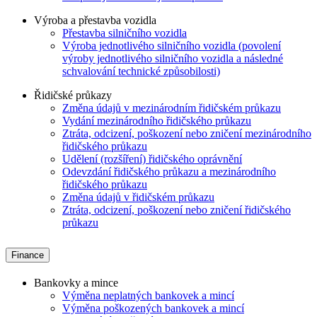
Výroba a přestavba vozidla
Přestavba silničního vozidla
Výroba jednotlivého silničního vozidla (povolení
výroby jednotlivého silničního vozidla a následné
schvalování technické způsobilosti)
Řidičské průkazy
Změna údajů v mezinárodním řidičském průkazu
Vydání mezinárodního řidičského průkazu
Ztráta, odcizení, poškození nebo zničení mezinárodního
řidičského průkazu
Udělení (rozšíření) řidičského oprávnění
Odevzdání řidičského průkazu a mezinárodního
řidičského průkazu
Změna údajů v řidičském průkazu
Ztráta, odcizení, poškození nebo zničení řidičského
průkazu
Finance
Bankovky a mince
Výměna neplatných bankovek a mincí
Výměna poškozených bankovek a mincí