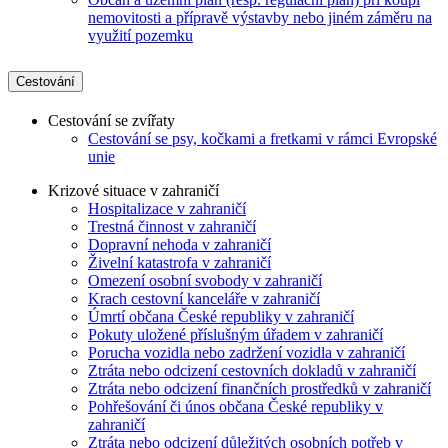
nemovitosti a přípravě výstavby nebo jiném záměru na
využití pozemku
Cestování
Cestování se zvířaty
Cestování se psy, kočkami a fretkami v rámci Evropské
unie
Krizové situace v zahraničí
Hospitalizace v zahraničí
Trestná činnost v zahraničí
Dopravní nehoda v zahraničí
Živelní katastrofa v zahraničí
Omezení osobní svobody v zahraničí
Krach cestovní kanceláře v zahraničí
Úmrtí občana České republiky v zahraničí
Pokuty uložené příslušným úřadem v zahraničí
Porucha vozidla nebo zadržení vozidla v zahraničí
Ztráta nebo odcizení cestovních dokladů v zahraničí
Ztráta nebo odcizení finančních prostředků v zahraničí
Pohřešování či únos občana České republiky v
zahraničí
Ztráta nebo odcizení důležitých osobních potřeb v