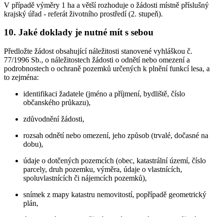
V případě výměry 1 ha a větší rozhoduje o žádosti místně příslušný
krajský úřad - referát životního prostředí (2. stupeň).
10. Jaké doklady je nutné mít s sebou
Předložte žádost obsahující náležitosti stanovené vyhláškou č.
77/1996 Sb., o náležitostech žádosti o odnětí nebo omezení a
podrobnostech o ochraně pozemků určených k plnění funkcí lesa, a
to zejména:
identifikaci žadatele (jméno a příjmení, bydliště, číslo
občanského průkazu),
zdůvodnění žádosti,
rozsah odnětí nebo omezení, jeho způsob (trvalé, dočasné na
dobu),
údaje o dotčených pozemcích (obec, katastrální území, číslo
parcely, druh pozemku, výměra, údaje o vlastnících,
spoluvlastnících či nájemcích pozemků),
snímek z mapy katastru nemovitostí, popřípadě geometrický
plán,