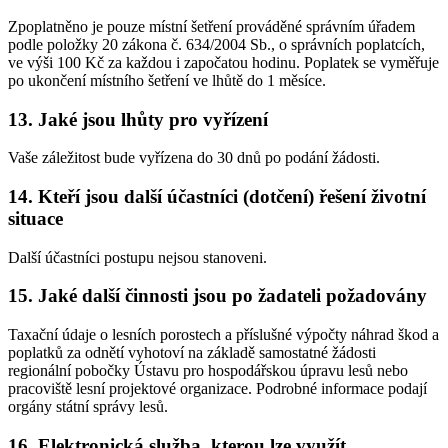
Zpoplatněno je pouze místní šetření prováděné správním úřadem
podle položky 20 zákona č. 634/2004 Sb., o správních poplatcích,
ve výši 100 Kč za každou i započatou hodinu. Poplatek se vyměřuje
po ukončení místního šetření ve lhůtě do 1 měsíce.
13. Jaké jsou lhůty pro vyřízení
Vaše záležitost bude vyřízena do 30 dnů po podání žádosti.
14. Kteří jsou další účastníci (dotčení) řešení životní
situace
Další účastníci postupu nejsou stanoveni.
15. Jaké další činnosti jsou po žadateli požadovány
Taxační údaje o lesních porostech a příslušné výpočty náhrad škod a
poplatků za odnětí vyhotoví na základě samostatné žádosti
regionální pobočky Ústavu pro hospodářskou úpravu lesů nebo
pracoviště lesní projektové organizace. Podrobné informace podají
orgány státní správy lesů.
16. Elektronická služba, kterou lze využít