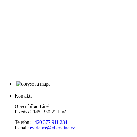
Kontakty
Obecní úřad Líně
Plzeňská 145, 330 21 Líně
Telefon:
+420 377 911 234
E-mail:
evidence@obec-line.cz