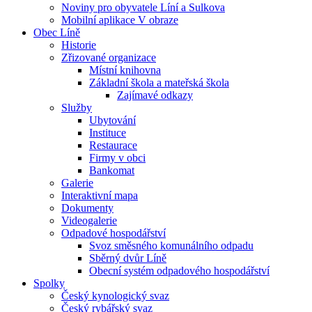
Noviny pro obyvatele Líní a Sulkova
Mobilní aplikace V obraze
Obec Líně
Historie
Zřizované organizace
Místní knihovna
Základní škola a mateřská škola
Zajímavé odkazy
Služby
Ubytování
Instituce
Restaurace
Firmy v obci
Bankomat
Galerie
Interaktivní mapa
Dokumenty
Videogalerie
Odpadové hospodářství
Svoz směsného komunálního odpadu
Sběrný dvůr Líně
Obecní systém odpadového hospodářství
Spolky
Český kynologický svaz
Český rybářský svaz