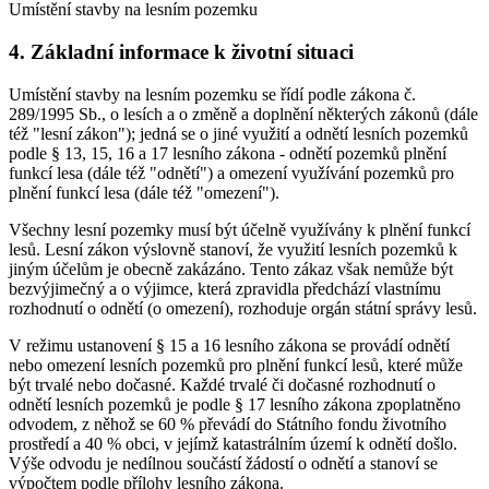
Umístění stavby na lesním pozemku
4. Základní informace k životní situaci
Umístění stavby na lesním pozemku se řídí podle zákona č.
289/1995 Sb., o lesích a o změně a doplnění některých zákonů (dále
též "lesní zákon"); jedná se o jiné využití a odnětí lesních pozemků
podle § 13, 15, 16 a 17 lesního zákona - odnětí pozemků plnění
funkcí lesa (dále též "odnětí") a omezení využívání pozemků pro
plnění funkcí lesa (dále též "omezení").
Všechny lesní pozemky musí být účelně využívány k plnění funkcí
lesů. Lesní zákon výslovně stanoví, že využití lesních pozemků k
jiným účelům je obecně zakázáno. Tento zákaz však nemůže být
bezvýjimečný a o výjimce, která zpravidla předchází vlastnímu
rozhodnutí o odnětí (o omezení), rozhoduje orgán státní správy lesů.
V režimu ustanovení § 15 a 16 lesního zákona se provádí odnětí
nebo omezení lesních pozemků pro plnění funkcí lesů, které může
být trvalé nebo dočasné. Každé trvalé či dočasné rozhodnutí o
odnětí lesních pozemků je podle § 17 lesního zákona zpoplatněno
odvodem, z něhož se 60 % převádí do Státního fondu životního
prostředí a 40 % obci, v jejímž katastrálním území k odnětí došlo.
Výše odvodu je nedílnou součástí žádostí o odnětí a stanoví se
výpočtem podle přílohy lesního zákona.