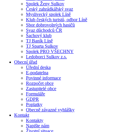
Spolek Ženy Sulkov
Český zahrádkářský svaz
Myslivecký spolek Líně
Klub českých turistů, odbor Líně
Sbor dobrovolných hasičů
Svaz důchodců ČR
Šachový klub
TJ Baník Líně
TJ Sparta Sulkov
Spolek PRO VŠECHNY
Ledoborci Sulkov z.s.
Obecní úřad
Úřední deska
E-podatelna
Povinné informace
Rozpočet obce
Zastupitelé obce
Formuláře
GDPR
Poplatky
Obecně závazné vyhlášky
Kontakt
Kontakty
Napište nám
Životní situace