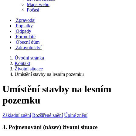
Mapa webu
Počasí
Zpravodaj
Poplatky
Odpady
Formuláře
Obecní dům
Zdravotnictví
Úvodní stránka
Kontakt
Životní situace
Umístění stavby na lesním pozemku
Umístění stavby na lesním
pozemku
Základní znění
Rozšířené znění
Úplné znění
3. Pojmenování (název) životní situace