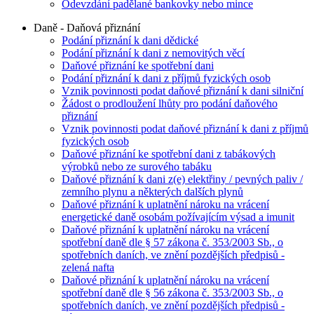
Odevzdání padělané bankovky nebo mince
Daně - Daňová přiznání
Podání přiznání k dani dědické
Podání přiznání k dani z nemovitých věcí
Daňové přiznání ke spotřební dani
Podání přiznání k dani z příjmů fyzických osob
Vznik povinnosti podat daňové přiznání k dani silniční
Žádost o prodloužení lhůty pro podání daňového
přiznání
Vznik povinnosti podat daňové přiznání k dani z příjmů
fyzických osob
Daňové přiznání ke spotřební dani z tabákových
výrobků nebo ze surového tabáku
Daňové přiznání k dani z(e) elektřiny / pevných paliv /
zemního plynu a některých dalších plynů
Daňové přiznání k uplatnění nároku na vrácení
energetické daně osobám požívajícím výsad a imunit
Daňové přiznání k uplatnění nároku na vrácení
spotřební daně dle § 57 zákona č. 353/2003 Sb., o
spotřebních daních, ve znění pozdějších předpisů -
zelená nafta
Daňové přiznání k uplatnění nároku na vrácení
spotřební daně dle § 56 zákona č. 353/2003 Sb., o
spotřebních daních, ve znění pozdějších předpisů -