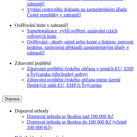
zahraničí
Vydání cestovního dokladu na zastupitelském úřadu
České republiky v zahraničí
Ověřování listin v zahraničí
Superlegalizace, vyšší ověření, uznávání cizích
veřejných listin
Ověřování - shody opisů nebo kopie s listinou, pravosti
podpisu, správnosti překladů zastupitelskými úřady v
zahraničí
Zdravotní pojištění
Zdravotní pojištění českého občana v zemích EU, EHP
a Švýcarsku (přechodný pobyt)
Zdravotní pojištění českého občana mimo území
členských států EU, EHP či Švýcarska
Doprava
Dopravní nehody
Dopravní nehoda se škodou nad 100 000 Kč
Dopravní nehoda se škodou do 100 000 Kč (včetně
100 000 Kč)