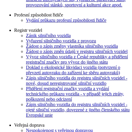
provozování stánků, sportovní a kulturní akce apod.
Profesní způsobilost řidiče
Vydání průkazu profesní způsobilosti řidiče
Registr vozidel
Zánik silničního vozidla
Vyřazení silničního vozidla z provozu
Žádost o zápis změny vlastníka silničního vozidla
Žádost o zápis změn údajů v registru silničních vozidel
Vývoz silničního vozidla z České republiky a přidělení
registrační značky pro vývoz do jiného státu
Doklad o ekologické likvidaci vozidla (potvrzení o
převzetí autovraku do zařízení ke sběru autovraků)
Zápis silničního vozidla do registru silničních vozidel -
nové, dosud neregistrované silniční vozidlo
Přidělení registrační značky vozidla a vydání
technického průkazu vozidla - v případě jejich ztráty,
poškození nebo odcizení
Zápis silničního vozidla do registru silničních vozidel -
ojeté silniční vozidlo, dovezené z jiného členského státu
Evropské unie
Veřejná doprava
Nespokojenost s veřejnou dopravou