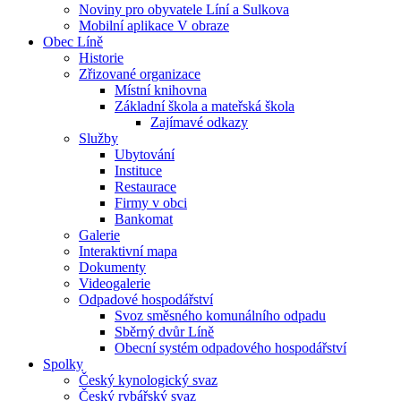
Noviny pro obyvatele Líní a Sulkova
Mobilní aplikace V obraze
Obec Líně
Historie
Zřizované organizace
Místní knihovna
Základní škola a mateřská škola
Zajímavé odkazy
Služby
Ubytování
Instituce
Restaurace
Firmy v obci
Bankomat
Galerie
Interaktivní mapa
Dokumenty
Videogalerie
Odpadové hospodářství
Svoz směsného komunálního odpadu
Sběrný dvůr Líně
Obecní systém odpadového hospodářství
Spolky
Český kynologický svaz
Český rybářský svaz