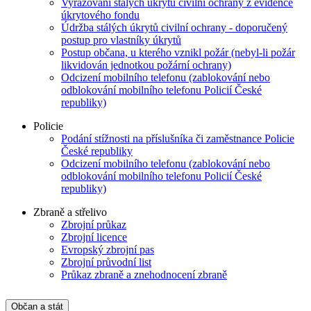
Vyřazování stálých úkrytů civilní ochrany z evidence
úkrytového fondu
Údržba stálých úkrytů civilní ochrany - doporučený
postup pro vlastníky úkrytů
Postup občana, u kterého vznikl požár (nebyl-li požár
likvidován jednotkou požární ochrany)
Odcizení mobilního telefonu (zablokování nebo
odblokování mobilního telefonu Policií České
republiky)
Policie
Podání stížnosti na příslušníka či zaměstnance Policie
České republiky
Odcizení mobilního telefonu (zablokování nebo
odblokování mobilního telefonu Policií České
republiky)
Zbraně a střelivo
Zbrojní průkaz
Zbrojní licence
Evropský zbrojní pas
Zbrojní průvodní list
Průkaz zbraně a znehodnocení zbraně
Občan a stát