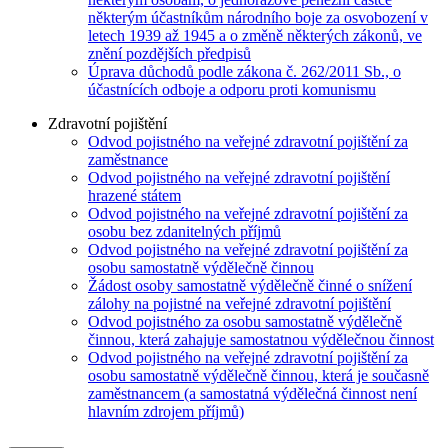
některým účastníkům národního boje za osvobození v
letech 1939 až 1945 a o změně některých zákonů, ve
znění pozdějších předpisů
Úprava důchodů podle zákona č. 262/2011 Sb., o
účastnících odboje a odporu proti komunismu
Zdravotní pojištění
Odvod pojistného na veřejné zdravotní pojištění za
zaměstnance
Odvod pojistného na veřejné zdravotní pojištění
hrazené státem
Odvod pojistného na veřejné zdravotní pojištění za
osobu bez zdanitelných příjmů
Odvod pojistného na veřejné zdravotní pojištění za
osobu samostatně výdělečně činnou
Žádost osoby samostatně výdělečně činné o snížení
zálohy na pojistné na veřejné zdravotní pojištění
Odvod pojistného za osobu samostatně výdělečně
činnou, která zahajuje samostatnou výdělečnou činnost
Odvod pojistného na veřejné zdravotní pojištění za
osobu samostatně výdělečně činnou, která je současně
zaměstnancem (a samostatná výdělečná činnost není
hlavním zdrojem příjmů)