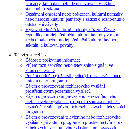
památky, která dále nebude posuzována v režimu
stavebního zákona
Oznámení ohrožení nebo poškození kulturní památky
nebo národní kulturní památky a žádost o rozhodnutí o
odstranění závady
Vývoz předmětů kulturní hodnoty z území České
republiky, prodej předmětů kulturní hodnoty z oboru
archeologie nebo prodej předmětů kulturní hodnoty
sakrální a kultovní povahy
Televize a rozhlas
Žádost o poskytnutí informace
Příjem rozhlasového nebo televizního signálu ve
zhoršené kvalitě
Podání podnětu (stížnosti, petice) k obsahové stránce
pořadu nebo programu
Zájem o provozování rozhlasového vysílání
prostřednictvím pozemních vysílačů
Zájem o provozování převzatého televizního nebo
rozhlasového vysílání - tj. příjem a současné úplné a
nezměněné šíření původních rozhlasových a televizních
programů
Zájem o provozování televizního nebo rozhlasového
vysílání s původním programem prostřednictvím družic,
kabelových systémů nebo zvláštních přenosových