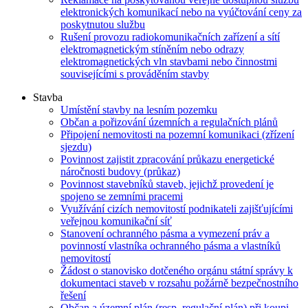
elektronických komunikací nebo na vyúčtování ceny za
poskytnutou službu
Rušení provozu radiokomunikačních zařízení a sítí
elektromagnetickým stíněním nebo odrazy
elektromagnetických vln stavbami nebo činnostmi
souvisejícími s prováděním stavby
Stavba
Umístění stavby na lesním pozemku
Občan a pořizování územních a regulačních plánů
Připojení nemovitosti na pozemní komunikaci (zřízení
sjezdu)
Povinnost zajistit zpracování průkazu energetické
náročnosti budovy (průkaz)
Povinnost stavebníků staveb, jejichž provedení je
spojeno se zemními pracemi
Využívání cizích nemovitostí podnikateli zajišťujícími
veřejnou komunikační síť
Stanovení ochranného pásma a vymezení práv a
povinností vlastníka ochranného pásma a vlastníků
nemovitostí
Žádost o stanovisko dotčeného orgánu státní správy k
dokumentaci staveb v rozsahu požárně bezpečnostního
řešení
Občan a územní plán (resp. regulační plán) při koupi