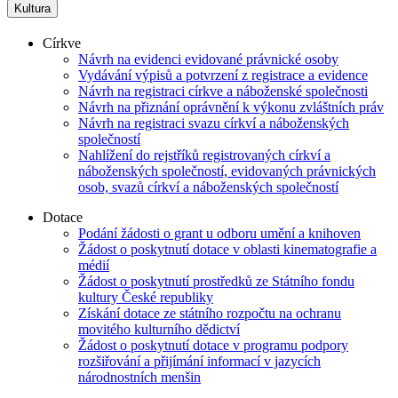
Kultura
Církve
Návrh na evidenci evidované právnické osoby
Vydávání výpisů a potvrzení z registrace a evidence
Návrh na registraci církve a náboženské společnosti
Návrh na přiznání oprávnění k výkonu zvláštních práv
Návrh na registraci svazu církví a náboženských
společností
Nahlížení do rejstříků registrovaných církví a
náboženských společností, evidovaných právnických
osob, svazů církví a náboženských společností
Dotace
Podání žádosti o grant u odboru umění a knihoven
Žádost o poskytnutí dotace v oblasti kinematografie a
médií
Žádost o poskytnutí prostředků ze Státního fondu
kultury České republiky
Získání dotace ze státního rozpočtu na ochranu
movitého kulturního dědictví
Žádost o poskytnutí dotace v programu podpory
rozšiřování a přijímání informací v jazycích
národnostních menšin