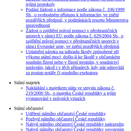
jejími protokoly
Podání žádosti o informace podle zákona č. 106/1999
Sb., o svobodném přístupu k informacím, ve znění
pozdějších předpisů, v podmínkách resortu Ministerstva
spravedlnosti
Žádost o zajištění právní pomoci v přeshraničních
sporech v rámci EU podle zákona č. 629/2004 Sb., o
zajištění právní pomoci v přeshraničních sporech v
rámci Evropské unie, ve znění pozdějších předpisů
Uplatnění nároku na náhradu škody způsobené při
výkonu státní moci, došlo-li ke škodě v občanském
soudním řízení nebo v řízení trestním, v soudnictví
správním, jakož i v těch případech, kdy stát odpovídá
za postup notáře či soudního exekutora
Státní majetek
Nakládání s majetkem státu ve smyslu zákona č.
219/2000 Sb., o majetku České republiky a jejím
vystupování v právních vztazích
Státní občanství
Udělení státního občanství České republiky
Pozbytí státního občanství České republiky
Nabytí státního občanství České republiky nalezením
Nabytí státního občanství České republiky osvojením