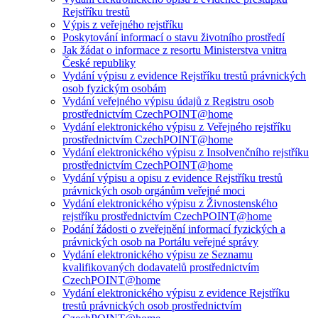
Rejstříku trestů
Výpis z veřejného rejstříku
Poskytování informací o stavu životního prostředí
Jak žádat o informace z resortu Ministerstva vnitra
České republiky
Vydání výpisu z evidence Rejstříku trestů právnických
osob fyzickým osobám
Vydání veřejného výpisu údajů z Registru osob
prostřednictvím CzechPOINT@home
Vydání elektronického výpisu z Veřejného rejstříku
prostřednictvím CzechPOINT@home
Vydání elektronického výpisu z Insolvenčního rejstříku
prostřednictvím CzechPOINT@home
Vydání výpisu a opisu z evidence Rejstříku trestů
právnických osob orgánům veřejné moci
Vydání elektronického výpisu z Živnostenského
rejstříku prostřednictvím CzechPOINT@home
Podání žádosti o zveřejnění informací fyzických a
právnických osob na Portálu veřejné správy
Vydání elektronického výpisu ze Seznamu
kvalifikovaných dodavatelů prostřednictvím
CzechPOINT@home
Vydání elektronického výpisu z evidence Rejstříku
trestů právnických osob prostřednictvím