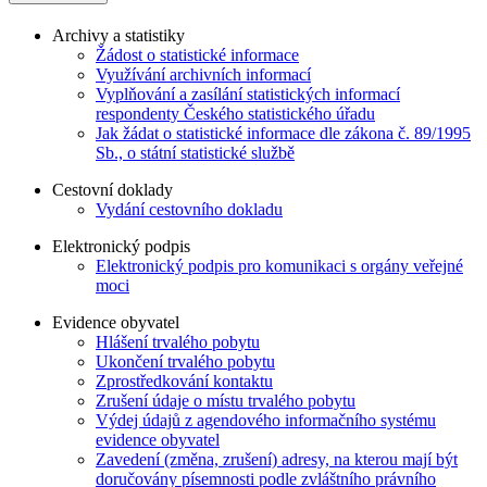
Archivy a statistiky
Žádost o statistické informace
Využívání archivních informací
Vyplňování a zasílání statistických informací
respondenty Českého statistického úřadu
Jak žádat o statistické informace dle zákona č. 89/1995
Sb., o státní statistické službě
Cestovní doklady
Vydání cestovního dokladu
Elektronický podpis
Elektronický podpis pro komunikaci s orgány veřejné
moci
Evidence obyvatel
Hlášení trvalého pobytu
Ukončení trvalého pobytu
Zprostředkování kontaktu
Zrušení údaje o místu trvalého pobytu
Výdej údajů z agendového informačního systému
evidence obyvatel
Zavedení (změna, zrušení) adresy, na kterou mají být
doručovány písemnosti podle zvláštního právního