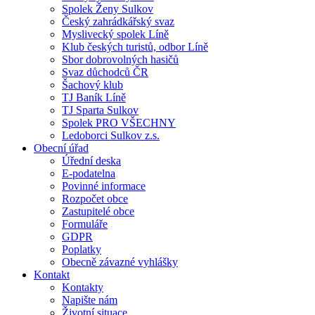
Spolek Ženy Sulkov
Český zahrádkářský svaz
Myslivecký spolek Líně
Klub českých turistů, odbor Líně
Sbor dobrovolných hasičů
Svaz důchodců ČR
Šachový klub
TJ Baník Líně
TJ Sparta Sulkov
Spolek PRO VŠECHNY
Ledoborci Sulkov z.s.
Obecní úřad
Úřední deska
E-podatelna
Povinné informace
Rozpočet obce
Zastupitelé obce
Formuláře
GDPR
Poplatky
Obecně závazné vyhlášky
Kontakt
Kontakty
Napište nám
Životní situace