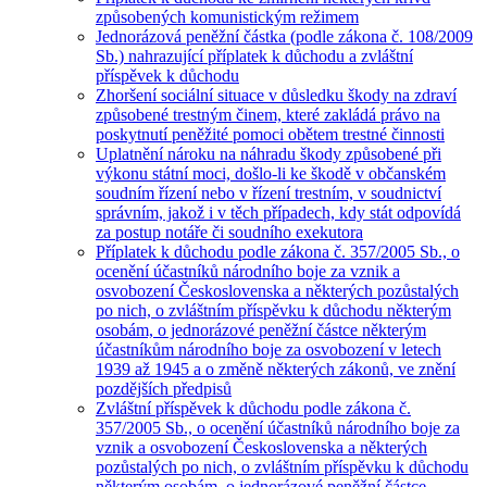
způsobených komunistickým režimem
Jednorázová peněžní částka (podle zákona č. 108/2009
Sb.) nahrazující příplatek k důchodu a zvláštní
příspěvek k důchodu
Zhoršení sociální situace v důsledku škody na zdraví
způsobené trestným činem, které zakládá právo na
poskytnutí peněžité pomoci obětem trestné činnosti
Uplatnění nároku na náhradu škody způsobené při
výkonu státní moci, došlo-li ke škodě v občanském
soudním řízení nebo v řízení trestním, v soudnictví
správním, jakož i v těch případech, kdy stát odpovídá
za postup notáře či soudního exekutora
Příplatek k důchodu podle zákona č. 357/2005 Sb., o
ocenění účastníků národního boje za vznik a
osvobození Československa a některých pozůstalých
po nich, o zvláštním příspěvku k důchodu některým
osobám, o jednorázové peněžní částce některým
účastníkům národního boje za osvobození v letech
1939 až 1945 a o změně některých zákonů, ve znění
pozdějších předpisů
Zvláštní příspěvek k důchodu podle zákona č.
357/2005 Sb., o ocenění účastníků národního boje za
vznik a osvobození Československa a některých
pozůstalých po nich, o zvláštním příspěvku k důchodu
některým osobám, o jednorázové peněžní částce