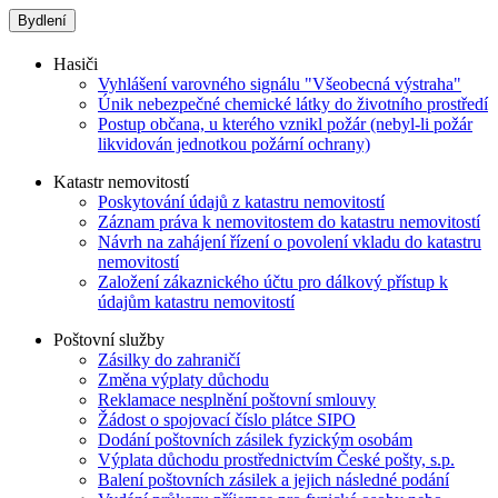
Bydlení
Hasiči
Vyhlášení varovného signálu "Všeobecná výstraha"
Únik nebezpečné chemické látky do životního prostředí
Postup občana, u kterého vznikl požár (nebyl-li požár
likvidován jednotkou požární ochrany)
Katastr nemovitostí
Poskytování údajů z katastru nemovitostí
Záznam práva k nemovitostem do katastru nemovitostí
Návrh na zahájení řízení o povolení vkladu do katastru
nemovitostí
Založení zákaznického účtu pro dálkový přístup k
údajům katastru nemovitostí
Poštovní služby
Zásilky do zahraničí
Změna výplaty důchodu
Reklamace nesplnění poštovní smlouvy
Žádost o spojovací číslo plátce SIPO
Dodání poštovních zásilek fyzickým osobám
Výplata důchodu prostřednictvím České pošty, s.p.
Balení poštovních zásilek a jejich následné podání