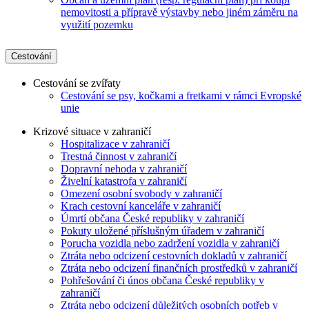
nemovitosti a přípravě výstavby nebo jiném záměru na
využití pozemku
Cestování
Cestování se zvířaty
Cestování se psy, kočkami a fretkami v rámci Evropské
unie
Krizové situace v zahraničí
Hospitalizace v zahraničí
Trestná činnost v zahraničí
Dopravní nehoda v zahraničí
Živelní katastrofa v zahraničí
Omezení osobní svobody v zahraničí
Krach cestovní kanceláře v zahraničí
Úmrtí občana České republiky v zahraničí
Pokuty uložené příslušným úřadem v zahraničí
Porucha vozidla nebo zadržení vozidla v zahraničí
Ztráta nebo odcizení cestovních dokladů v zahraničí
Ztráta nebo odcizení finančních prostředků v zahraničí
Pohřešování či únos občana České republiky v
zahraničí
Ztráta nebo odcizení důležitých osobních potřeb v