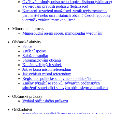
Ověřování shody opisu nebo kopie s listinou (vidimace)
a ověřování pravosti podpisu (legalizace)
Narození, uzavření manželství, vznik registrovaného
partnerství nebo úmrtí státních občanů České republiky
v cizině - zvláštní matrika v Brně
Mimosoudní proces
Mimosoudní řešení sporu, mimosoudní vyrovnání
Občanské aktivity
Petice
Zrušení spolku
Založení spolku
Shromažďování občanů
Konání veřejných sbírek
Jak se koná místní referendum
Jak vyhlásit místní referendum
Registrace politické strany nebo politického hnutí
Změny týkající se spolků (bývalých občanských
sdružení) související s novým občanským zákoníkem
Občanské průkazy
Vydání občanského průkazu
Odškodnění