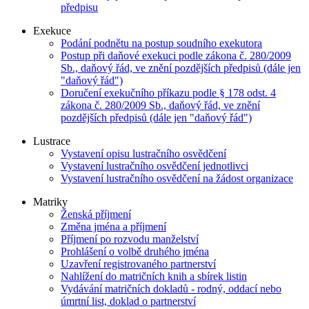
předpisu
Exekuce
Podání podnětu na postup soudního exekutora
Postup při daňové exekuci podle zákona č. 280/2009
Sb., daňový řád, ve znění pozdějších předpisů (dále jen
"daňový řád")
Doručení exekučního příkazu podle § 178 odst. 4
zákona č. 280/2009 Sb., daňový řád, ve znění
pozdějších předpisů (dále jen "daňový řád")
Lustrace
Vystavení opisu lustračního osvědčení
Vystavení lustračního osvědčení jednotlivci
Vystavení lustračního osvědčení na žádost organizace
Matriky
Ženská příjmení
Změna jména a příjmení
Příjmení po rozvodu manželství
Prohlášení o volbě druhého jména
Uzavření registrovaného partnerství
Nahlížení do matričních knih a sbírek listin
Vydávání matričních dokladů - rodný, oddací nebo
úmrtní list, doklad o partnerství