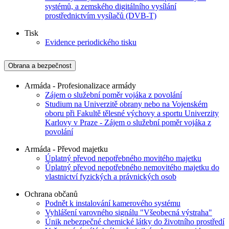
systémů, a zemského digitálního vysílání
prostřednictvím vysílačů (DVB-T)
Tisk
Evidence periodického tisku
Obrana a bezpečnost
Armáda - Profesionalizace armády
Zájem o služební poměr vojáka z povolání
Studium na Univerzitě obrany nebo na Vojenském
oboru při Fakultě tělesné výchovy a sportu Univerzity
Karlovy v Praze - Zájem o služební poměr vojáka z
povolání
Armáda - Převod majetku
Úplatný převod nepotřebného movitého majetku
Úplatný převod nepotřebného nemovitého majetku do
vlastnictví fyzických a právnických osob
Ochrana občanů
Podnět k instalování kamerového systému
Vyhlášení varovného signálu "Všeobecná výstraha"
Únik nebezpečné chemické látky do životního prostředí