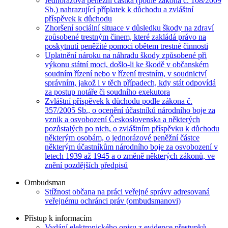
Jednorázová peněžní částka (podle zákona č. 108/2009
Sb.) nahrazující příplatek k důchodu a zvláštní
příspěvek k důchodu
Zhoršení sociální situace v důsledku škody na zdraví
způsobené trestným činem, které zakládá právo na
poskytnutí peněžité pomoci obětem trestné činnosti
Uplatnění nároku na náhradu škody způsobené při
výkonu státní moci, došlo-li ke škodě v občanském
soudním řízení nebo v řízení trestním, v soudnictví
správním, jakož i v těch případech, kdy stát odpovídá
za postup notáře či soudního exekutora
Zvláštní příspěvek k důchodu podle zákona č.
357/2005 Sb., o ocenění účastníků národního boje za
vznik a osvobození Československa a některých
pozůstalých po nich, o zvláštním příspěvku k důchodu
některým osobám, o jednorázové peněžní částce
některým účastníkům národního boje za osvobození v
letech 1939 až 1945 a o změně některých zákonů, ve
znění pozdějších předpisů
Ombudsman
Stížnost občana na práci veřejné správy adresovaná
veřejnému ochránci práv (ombudsmanovi)
Přístup k informacím
Vydání elektronického opisu z evidence přestupků