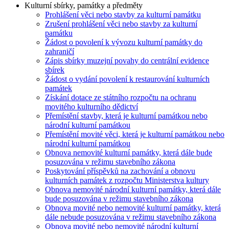
Kulturní sbírky, památky a předměty
Prohlášení věci nebo stavby za kulturní památku
Zrušení prohlášení věci nebo stavby za kulturní
památku
Žádost o povolení k vývozu kulturní památky do
zahraničí
Zápis sbírky muzejní povahy do centrální evidence
sbírek
Žádost o vydání povolení k restaurování kulturních
památek
Získání dotace ze státního rozpočtu na ochranu
movitého kulturního dědictví
Přemístění stavby, která je kulturní památkou nebo
národní kulturní památkou
Přemístění movité věci, která je kulturní památkou nebo
národní kulturní památkou
Obnova nemovité kulturní památky, která dále bude
posuzována v režimu stavebního zákona
Poskytování příspěvků na zachování a obnovu
kulturních památek z rozpočtu Ministerstva kultury
Obnova nemovité národní kulturní památky, která dále
bude posuzována v režimu stavebního zákona
Obnova movité nebo nemovité kulturní památky, která
dále nebude posuzována v režimu stavebního zákona
Obnova movité nebo nemovité národní kulturní