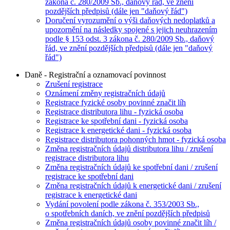
zákona č. 280/2009 Sb., daňový řád, ve znění
pozdějších předpisů (dále jen "daňový řád")
Doručení vyrozumění o výši daňových nedoplatků a
upozornění na následky spojené s jejich neuhrazením
podle § 153 odst. 3 zákona č. 280/2009 Sb., daňový
řád, ve znění pozdějších předpisů (dále jen "daňový
řád")
Daně - Registrační a oznamovací povinnost
Zrušení registrace
Oznámení změny registračních údajů
Registrace fyzické osoby povinné značit líh
Registrace distributora lihu - fyzická osoba
Registrace ke spotřební dani - fyzická osoba
Registrace k energetické dani - fyzická osoba
Registrace distributora pohonných hmot - fyzická osoba
Změna registračních údajů distributora lihu / zrušení
registrace distributora lihu
Změna registračních údajů ke spotřební dani / zrušení
registrace ke spotřební dani
Změna registračních údajů k energetické dani / zrušení
registrace k energetické dani
Vydání povolení podle zákona č. 353/2003 Sb.,
o spotřebních daních, ve znění pozdějších předpisů
Změna registračních údajů osoby povinné značit líh /