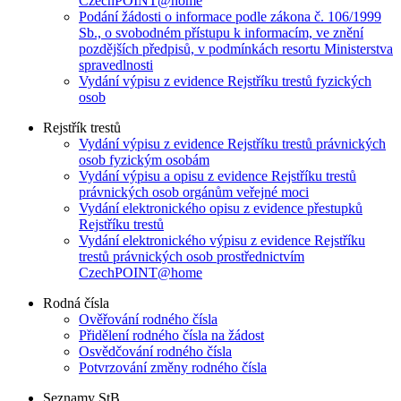
CzechPOINT@home
Podání žádosti o informace podle zákona č. 106/1999
Sb., o svobodném přístupu k informacím, ve znění
pozdějších předpisů, v podmínkách resortu Ministerstva
spravedlnosti
Vydání výpisu z evidence Rejstříku trestů fyzických
osob
Rejstřík trestů
Vydání výpisu z evidence Rejstříku trestů právnických
osob fyzickým osobám
Vydání výpisu a opisu z evidence Rejstříku trestů
právnických osob orgánům veřejné moci
Vydání elektronického opisu z evidence přestupků
Rejstříku trestů
Vydání elektronického výpisu z evidence Rejstříku
trestů právnických osob prostřednictvím
CzechPOINT@home
Rodná čísla
Ověřování rodného čísla
Přidělení rodného čísla na žádost
Osvědčování rodného čísla
Potvrzování změny rodného čísla
Seznamy StB