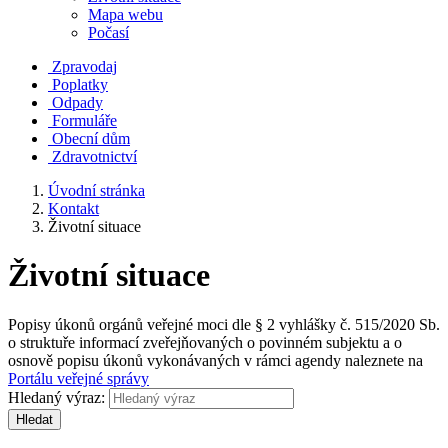
Mapa webu
Počasí
Zpravodaj
Poplatky
Odpady
Formuláře
Obecní dům
Zdravotnictví
Úvodní stránka
Kontakt
Životní situace
Životní situace
Popisy úkonů orgánů veřejné moci dle § 2 vyhlášky č. 515/2020 Sb.
o struktuře informací zveřejňovaných o povinném subjektu a o
osnově popisu úkonů vykonávaných v rámci agendy naleznete na
Portálu veřejné správy
Hledaný výraz:
Hledat