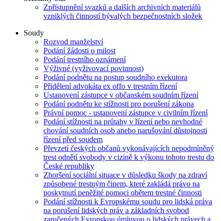
Zpřístupnění svazků a dalších archivních materiálů
vzniklých činností bývalých bezpečnostních složek
Soudy
Rozvod manželství
Podání žádosti o milost
Podání trestního oznámení
Výživné (vyživovací povinnost)
Podání podnětu na postup soudního exekutora
Přidělení advokáta ex offo v trestním řízení
Ustanovení zástupce v občanském soudním řízení
Podání podnětu ke stížnosti pro porušení zákona
Právní pomoc - ustanovení zástupce v civilním řízení
Podání stížnosti na průtahy v řízení nebo nevhodné
chování soudních osob anebo narušování důstojnosti
řízení před soudem
Převzetí českých občanů vykonávajících nepodmíněný
trest odnětí svobody v cizině k výkonu tohoto trestu do
České republiky
Zhoršení sociální situace v důsledku škody na zdraví
způsobené trestným činem, které zakládá právo na
poskytnutí peněžité pomoci obětem trestné činnosti
Podání stížnosti k Evropskému soudu pro lidská práva
na porušení lidských práv a základních svobod
zaručených Evropskou úmluvou o lidských právech a