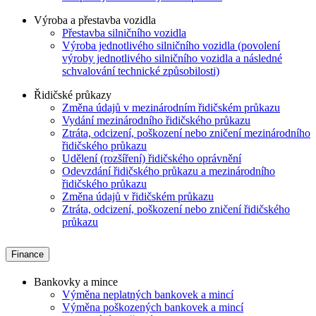
Výroba a přestavba vozidla
Přestavba silničního vozidla
Výroba jednotlivého silničního vozidla (povolení
výroby jednotlivého silničního vozidla a následné
schvalování technické způsobilosti)
Řidičské průkazy
Změna údajů v mezinárodním řidičském průkazu
Vydání mezinárodního řidičského průkazu
Ztráta, odcizení, poškození nebo zničení mezinárodního
řidičského průkazu
Udělení (rozšíření) řidičského oprávnění
Odevzdání řidičského průkazu a mezinárodního
řidičského průkazu
Změna údajů v řidičském průkazu
Ztráta, odcizení, poškození nebo zničení řidičského
průkazu
Finance
Bankovky a mince
Výměna neplatných bankovek a mincí
Výměna poškozených bankovek a mincí