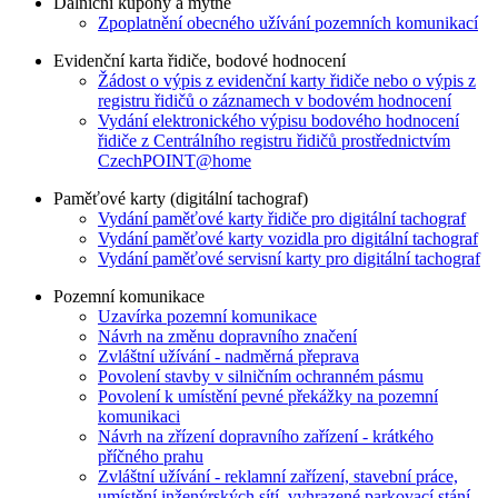
Dálniční kupóny a mýtné
Zpoplatnění obecného užívání pozemních komunikací
Evidenční karta řidiče, bodové hodnocení
Žádost o výpis z evidenční karty řidiče nebo o výpis z
registru řidičů o záznamech v bodovém hodnocení
Vydání elektronického výpisu bodového hodnocení
řidiče z Centrálního registru řidičů prostřednictvím
CzechPOINT@home
Paměťové karty (digitální tachograf)
Vydání paměťové karty řidiče pro digitální tachograf
Vydání paměťové karty vozidla pro digitální tachograf
Vydání paměťové servisní karty pro digitální tachograf
Pozemní komunikace
Uzavírka pozemní komunikace
Návrh na změnu dopravního značení
Zvláštní užívání - nadměrná přeprava
Povolení stavby v silničním ochranném pásmu
Povolení k umístění pevné překážky na pozemní
komunikaci
Návrh na zřízení dopravního zařízení - krátkého
příčného prahu
Zvláštní užívání - reklamní zařízení, stavební práce,
umístění inženýrských sítí, vyhrazené parkovací stání,