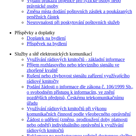
Vydání průkazu příjemce pro fyzické osoby nebo
právnické osoby
Změna místa dodání poštovních zásilek a poukázaných
peněžních částek
Nesrovnalosti při poskytování poštovních služeb
Příspěvky a doplatky
Doplatek na bydlení
Příspěvek na bydlení
Služby a sítě elektronických komunikací
Využívání rádiových kmitočtů - základní informace
Příjem rozhlasového nebo televizního signálu ve
zhoršené kvalitě
Rušení nebo chybovost signálu zařízení využívajícího
rádiové kmitočty
Podání žádosti o informace dle zákona č. 106/1999 Sb.,
o svobodném přístupu k informacím, ve znění
pozdějších předpisů, Českému telekomunikačnímu
úřadu
Využívání rádiových kmitočtů při výkonu
komunikačních činností podle všeobecného oprávnění
Žádost o udělení (změnu, prodloužení doby platnosti
nebo odnětí) individuálního oprávnění k využívání
rádiových kmitočtů
Reklamace na poskytovanou veřejně dostupnou službu