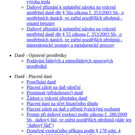
výroba tepla
Daňové přiznání k uplatnění nároku na vrácení
spotřební daně dle § 56a zákona č. 353/2003 Sb., o
spotřebních daních, ve znění pozdějších předpisů -
ostatní benziny
Daňové přiznání k uplatnění nároku na vrácení
spotřební daně dle § 55 zákona č. 353/2003 Sb., o
spotřebních daních, ve znění pozdějších předpisů -
mineralogické postupy a metalurgické procesy
Daně - Opravné prostředky
Podávání řádných a mimořádných opravných
prostředků
Daně - Placení daní
Posečkání daně
Placení záloh na daň silniční
Prominutí (příslušenství) daně
Žádost o vrácení přeplatku daně
Placení daní na účet finančního úřadu
Placení záloh na daň z příjmů fyzickými osobami
Postup při daňové exekuci podle zákona č. 280/2009
Sb., daňový řád, ve znění pozdějších předpisů (dále jen
"daňový řád")
Doručení exekučního příkazu podle § 178 odst. 4