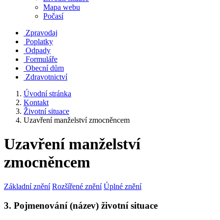
Mapa webu
Počasí
Zpravodaj
Poplatky
Odpady
Formuláře
Obecní dům
Zdravotnictví
Úvodní stránka
Kontakt
Životní situace
Uzavření manželství zmocněncem
Uzavření manželství
zmocněncem
Základní znění
Rozšířené znění
Úplné znění
3. Pojmenování (název) životní situace