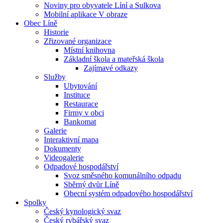
Noviny pro obyvatele Líní a Sulkova
Mobilní aplikace V obraze
Obec Líně
Historie
Zřizované organizace
Místní knihovna
Základní škola a mateřská škola
Zajímavé odkazy
Služby
Ubytování
Instituce
Restaurace
Firmy v obci
Bankomat
Galerie
Interaktivní mapa
Dokumenty
Videogalerie
Odpadové hospodářství
Svoz směsného komunálního odpadu
Sběrný dvůr Líně
Obecní systém odpadového hospodářství
Spolky
Český kynologický svaz
Český rybářský svaz