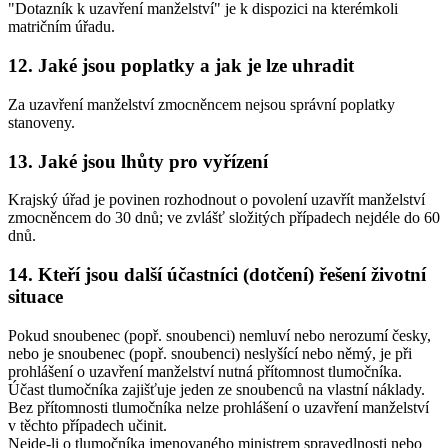
"Dotazník k uzavření manželství" je k dispozici na kterémkoli
matričním úřadu.
12. Jaké jsou poplatky a jak je lze uhradit
Za uzavření manželství zmocněncem nejsou správní poplatky
stanoveny.
13. Jaké jsou lhůty pro vyřízení
Krajský úřad je povinen rozhodnout o povolení uzavřít manželství
zmocněncem do 30 dnů; ve zvlášť složitých případech nejdéle do 60
dnů.
14. Kteří jsou další účastníci (dotčení) řešení životní
situace
Pokud snoubenec (popř. snoubenci) nemluví nebo nerozumí česky,
nebo je snoubenec (popř. snoubenci) neslyšící nebo němý, je při
prohlášení o uzavření manželství nutná přítomnost tlumočníka.
Účast tlumočníka zajišťuje jeden ze snoubenců na vlastní náklady.
Bez přítomnosti tlumočníka nelze prohlášení o uzavření manželství
v těchto případech učinit.
Nejde-li o tlumočníka jmenovaného ministrem spravedlnosti nebo