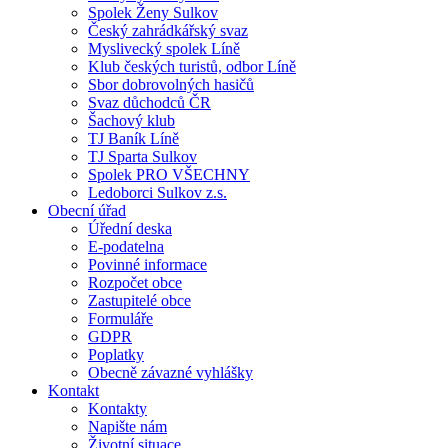
Spolek Ženy Sulkov
Český zahrádkářský svaz
Myslivecký spolek Líně
Klub českých turistů, odbor Líně
Sbor dobrovolných hasičů
Svaz důchodců ČR
Šachový klub
TJ Baník Líně
TJ Sparta Sulkov
Spolek PRO VŠECHNY
Ledoborci Sulkov z.s.
Obecní úřad
Úřední deska
E-podatelna
Povinné informace
Rozpočet obce
Zastupitelé obce
Formuláře
GDPR
Poplatky
Obecně závazné vyhlášky
Kontakt
Kontakty
Napište nám
Životní situace