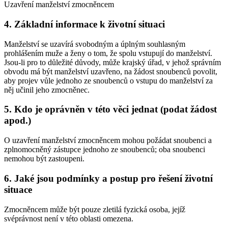
Uzavření manželství zmocněncem
4. Základní informace k životní situaci
Manželství se uzavírá svobodným a úplným souhlasným
prohlášením muže a ženy o tom, že spolu vstupují do manželství.
Jsou-li pro to důležité důvody, může krajský úřad, v jehož správním
obvodu má být manželství uzavřeno, na žádost snoubenců povolit,
aby projev vůle jednoho ze snoubenců o vstupu do manželství za
něj učinil jeho zmocněnec.
5. Kdo je oprávněn v této věci jednat (podat žádost
apod.)
O uzavření manželství zmocněncem mohou požádat snoubenci a
zplnomocněný zástupce jednoho ze snoubenců; oba snoubenci
nemohou být zastoupeni.
6. Jaké jsou podmínky a postup pro řešení životní
situace
Zmocněncem může být pouze zletilá fyzická osoba, jejíž
svéprávnost není v této oblasti omezena.