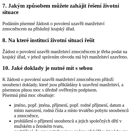
7. Jakým způsobem můžete zahájit řešení životní
situace
Podáním písemné žádosti o povolení uzavřít manželství
zmocněncem na příslušný krajský úřad.
8. Na které instituci životní situaci řešit
Žádost o povolení uzavřít manželství zmocněncem je třeba podat na
krajský úřad, v jehož správním obvodu má být manželství uzavřeno.
10. Jaké doklady je nutné mít s sebou
K žádosti o povolení uzavřít manželství zmocněncem přiloží
snoubenci doklady, které jsou přikládány k uzavření manželství, a
písemnou plnou moc s úředně ověřeným podpisem.
Písemná plná moc obsahuje:
jméno, popř. jména, příjmení, popř. rodné příjmení, datum a
místo narození, rodná čísla a místo trvalého pobytu snoubenců
a zmocněnce,
prohlášení o příjmení snoubenců a jejich společných dětí v
mužském a ženském tvaru,