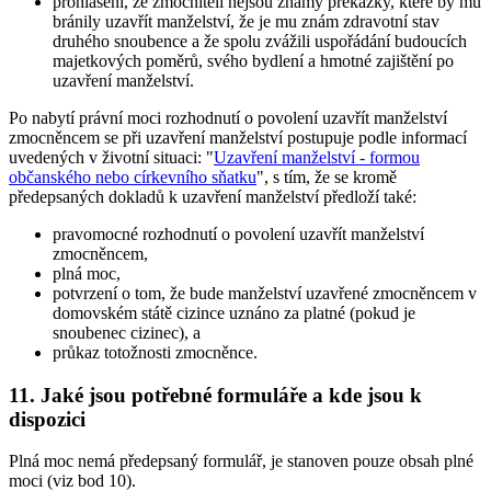
prohlášení, že zmocniteli nejsou známy překážky, které by mu
bránily uzavřít manželství, že je mu znám zdravotní stav
druhého snoubence a že spolu zvážili uspořádání budoucích
majetkových poměrů, svého bydlení a hmotné zajištění po
uzavření manželství.
Po nabytí právní moci rozhodnutí o povolení uzavřít manželství
zmocněncem se při uzavření manželství postupuje podle informací
uvedených v životní situaci: "
Uzavření manželství - formou
občanského nebo církevního sňatku
", s tím, že se kromě
předepsaných dokladů k uzavření manželství předloží také:
pravomocné rozhodnutí o povolení uzavřít manželství
zmocněncem,
plná moc,
potvrzení o tom, že bude manželství uzavřené zmocněncem v
domovském státě cizince uznáno za platné (pokud je
snoubenec cizinec), a
průkaz totožnosti zmocněnce.
11. Jaké jsou potřebné formuláře a kde jsou k
dispozici
Plná moc nemá předepsaný formulář, je stanoven pouze obsah plné
moci (viz bod 10).