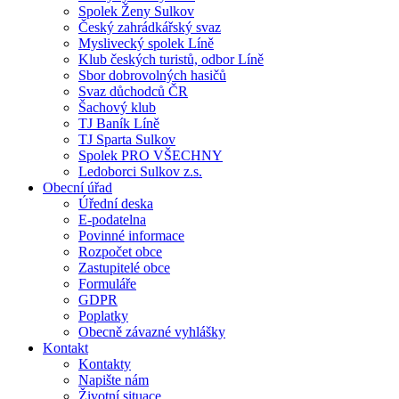
Spolek Ženy Sulkov
Český zahrádkářský svaz
Myslivecký spolek Líně
Klub českých turistů, odbor Líně
Sbor dobrovolných hasičů
Svaz důchodců ČR
Šachový klub
TJ Baník Líně
TJ Sparta Sulkov
Spolek PRO VŠECHNY
Ledoborci Sulkov z.s.
Obecní úřad
Úřední deska
E-podatelna
Povinné informace
Rozpočet obce
Zastupitelé obce
Formuláře
GDPR
Poplatky
Obecně závazné vyhlášky
Kontakt
Kontakty
Napište nám
Životní situace