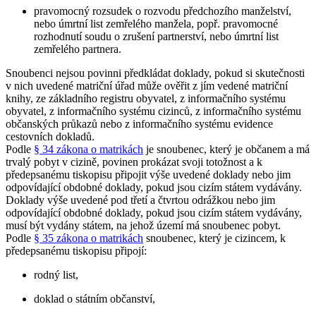
pravomocný rozsudek o rozvodu předchozího manželství,
nebo úmrtní list zemřelého manžela, popř. pravomocné
rozhodnutí soudu o zrušení partnerství, nebo úmrtní list
zemřelého partnera.
Snoubenci nejsou povinni předkládat doklady, pokud si skutečnosti
v nich uvedené matriční úřad může ověřit z jím vedené matriční
knihy, ze základního registru obyvatel, z informačního systému
obyvatel, z informačního systému cizinců, z informačního systému
občanských průkazů nebo z informačního systému evidence
cestovních dokladů.
Podle
§ 34 zákona o matrikách
je snoubenec, který je občanem a má
trvalý pobyt v cizině, povinen prokázat svoji totožnost a k
předepsanému tiskopisu připojit výše uvedené doklady nebo jim
odpovídající obdobné doklady, pokud jsou cizím státem vydávány.
Doklady výše uvedené pod třetí a čtvrtou odrážkou nebo jim
odpovídající obdobné doklady, pokud jsou cizím státem vydávány,
musí být vydány státem, na jehož území má snoubenec pobyt.
Podle
§ 35 zákona o matrikách
snoubenec, který je cizincem, k
předepsanému tiskopisu připojí:
rodný list,
doklad o státním občanství,