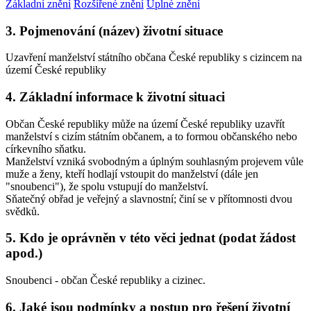
Základní znění
Rozšířené znění
Úplné znění
3. Pojmenování (název) životní situace
Uzavření manželství státního občana České republiky s cizincem na
území České republiky
4. Základní informace k životní situaci
Občan České republiky může na území České republiky uzavřít
manželství s cizím státním občanem, a to formou občanského nebo
církevního sňatku.
Manželství vzniká svobodným a úplným souhlasným projevem vůle
muže a ženy, kteří hodlají vstoupit do manželství (dále jen
"snoubenci"), že spolu vstupují do manželství.
Sňatečný obřad je veřejný a slavnostní; činí se v přítomnosti dvou
svědků.
5. Kdo je oprávněn v této věci jednat (podat žádost
apod.)
Snoubenci - občan České republiky a cizinec.
6. Jaké jsou podmínky a postup pro řešení životní