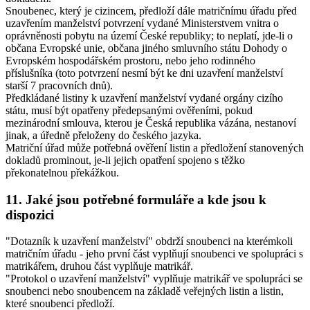
Snoubenec, který je cizincem, předloží dále matričnímu úřadu před
uzavřením manželství potvrzení vydané Ministerstvem vnitra o
oprávněnosti pobytu na území České republiky; to neplatí, jde-li o
občana Evropské unie, občana jiného smluvního státu Dohody o
Evropském hospodářském prostoru, nebo jeho rodinného
příslušníka (toto potvrzení nesmí být ke dni uzavření manželství
starší 7 pracovních dnů).
Předkládané listiny k uzavření manželství vydané orgány cizího
státu, musí být opatřeny předepsanými ověřeními, pokud
mezinárodní smlouva, kterou je Česká republika vázána, nestanoví
jinak, a úředně přeloženy do českého jazyka.
Matriční úřad může potřebná ověření listin a předložení stanovených
dokladů prominout, je-li jejich opatření spojeno s těžko
překonatelnou překážkou.
11. Jaké jsou potřebné formuláře a kde jsou k
dispozici
"Dotazník k uzavření manželství" obdrží snoubenci na kterémkoli
matričním úřadu - jeho první část vyplňují snoubenci ve spolupráci s
matrikářem, druhou část vyplňuje matrikář.
"Protokol o uzavření manželství" vyplňuje matrikář ve spolupráci se
snoubenci nebo snoubencem na základě veřejných listin a listin,
které snoubenci předloží.