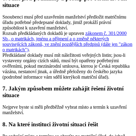
situace
Snoubenci musí před uzavřením manželství předložit matričnímu
úřadu potřebné předepsané doklady, jimiž prokáží právní
způsobilost k uzavření manželství.
Rozsah předkládaných dokladů je upraven
zákonem č. 301/2000
Sb., o matrikách, jménu a příjmení a o změně některých
souvisejících zákonů, ve znění pozdějších předpisů (dále jen "zákon
o matrikách")
.
Předkládané doklady musí mít náležitosti veřejných listin; jsou-li
vystaveny orgány cizích států, musí být opatřeny potřebnými
ověřeními, pokud mezinárodní smlouva, kterou je Česká republika
vázána, nestanoví jinak, a úředně přeloženy do českého jazyka
(podrobné informace vám sdělí kterýkoli matriční úřad).
7. Jakým způsobem můžete zahájit řešení životní
situace
Nejprve byste si měli předběžně vybrat místo a termín k uzavření
manželství.
8. Na které instituci životní situaci řešit