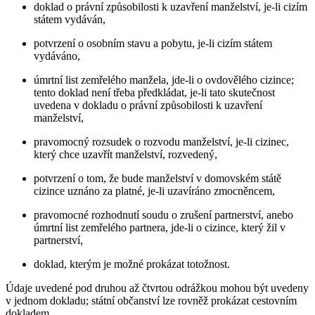
doklad o právní způsobilosti k uzavření manželství, je-li cizím
státem vydáván,
potvrzení o osobním stavu a pobytu, je-li cizím státem
vydáváno,
úmrtní list zemřelého manžela, jde-li o ovdovělého cizince;
tento doklad není třeba předkládat, je-li tato skutečnost
uvedena v dokladu o právní způsobilosti k uzavření
manželství,
pravomocný rozsudek o rozvodu manželství, je-li cizinec,
který chce uzavřít manželství, rozvedený,
potvrzení o tom, že bude manželství v domovském státě
cizince uznáno za platné, je-li uzavíráno zmocněncem,
pravomocné rozhodnutí soudu o zrušení partnerství, anebo
úmrtní list zemřelého partnera, jde-li o cizince, který žil v
partnerství,
doklad, kterým je možné prokázat totožnost.
Údaje uvedené pod druhou až čtvrtou odrážkou mohou být uvedeny
v jednom dokladu; státní občanství lze rovněž prokázat cestovním
dokladem.