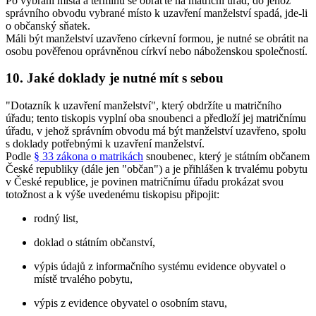
Po vybrání místa a termínu se obraťte na matriční úřad, do jehož
správního obvodu vybrané místo k uzavření manželství spadá, jde-li
o občanský sňatek.
Máli být manželství uzavřeno církevní formou, je nutné se obrátit na
osobu pověřenou oprávněnou církví nebo náboženskou společností.
10. Jaké doklady je nutné mít s sebou
"Dotazník k uzavření manželství", který obdržíte u matričního
úřadu; tento tiskopis vyplní oba snoubenci a předloží jej matričnímu
úřadu, v jehož správním obvodu má být manželství uzavřeno, spolu
s doklady potřebnými k uzavření manželství.
Podle
§ 33 zákona o matrikách
snoubenec, který je státním občanem
České republiky (dále jen "občan") a je přihlášen k trvalému pobytu
v České republice, je povinen matričnímu úřadu prokázat svou
totožnost a k výše uvedenému tiskopisu připojit:
rodný list,
doklad o státním občanství,
výpis údajů z informačního systému evidence obyvatel o
místě trvalého pobytu,
výpis z evidence obyvatel o osobním stavu,