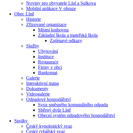
Noviny pro obyvatele Líní a Sulkova
Mobilní aplikace V obraze
Obec Líně
Historie
Zřizované organizace
Místní knihovna
Základní škola a mateřská škola
Zajímavé odkazy
Služby
Ubytování
Instituce
Restaurace
Firmy v obci
Bankomat
Galerie
Interaktivní mapa
Dokumenty
Videogalerie
Odpadové hospodářství
Svoz směsného komunálního odpadu
Sběrný dvůr Líně
Obecní systém odpadového hospodářství
Spolky
Český kynologický svaz
Český rybářský svaz