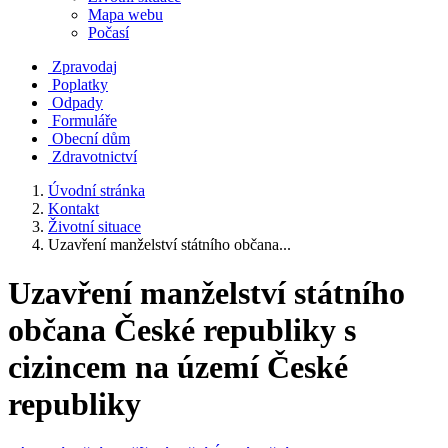
Mapa webu
Počasí
Zpravodaj
Poplatky
Odpady
Formuláře
Obecní dům
Zdravotnictví
Úvodní stránka
Kontakt
Životní situace
Uzavření manželství státního občana...
Uzavření manželství státního
občana České republiky s
cizincem na území České
republiky