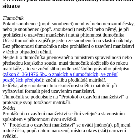
situace
Tlumočník
Pokud snoubenec (popř. snoubenci) nemluví nebo nerozumí česky,
nebo je snoubenec (popř. snoubenci) neslyšící nebo němý, je při
prohlášení o uzavření manželství nutná přítomnost tlumočníka.
Účast tlumočníka zajišťuje jeden ze snoubenců na vlastní náklady.
Bez přítomnosti tlumočníka nelze prohlášení o uzavření manželství
v těchto případech učinit.
Nejde-li o tlumočníka jmenovaného ministrem spravedlnosti nebo
předsedou krajského soudu, musí tlumočník složit slib do rukou
matrikáře, a to ve znění slibu podle zvláštního právního předpisu
(
zákon č. 36/1976 Sb., o znalcích a tlumočnících, ve znění
pozdějších předpisů
); znění slibu předkládá matrikář.
Je třeba, aby snoubenci tuto skutečnost sdělili matrikáři při
vyřizování formalit před uzavřením manželství.
Tlumočník se podepisuje na "Protokol o uzavření manželství" a
prokazuje svoji totožnost matrikáři.
Svědci
Prohlášení o uzavření manželství se činí veřejně a slavnostním
způsobem v přítomnosti dvou svědků.
V "Protokolu o uzavření manželství" se uvádí jméno(a), příjmení,
rodné číslo, popř. datum narození, místo a okres (stát) narození
svědků.