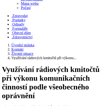
Mapa webu
Počasí
Zpravodaj
Poplatky
Odpady
Formuláře
Obecní dům
Zdravotnictví
Úvodní stránka
Kontakt
Životní situace
Využívání rádiových kmitočtů při výkonu...
Využívání rádiových kmitočtů
při výkonu komunikačních
činností podle všeobecného
oprávnění