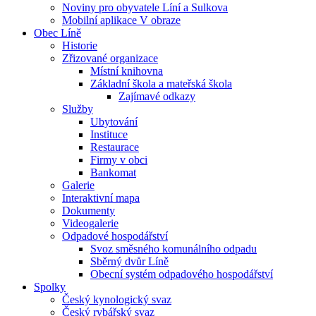
Noviny pro obyvatele Líní a Sulkova
Mobilní aplikace V obraze
Obec Líně
Historie
Zřizované organizace
Místní knihovna
Základní škola a mateřská škola
Zajímavé odkazy
Služby
Ubytování
Instituce
Restaurace
Firmy v obci
Bankomat
Galerie
Interaktivní mapa
Dokumenty
Videogalerie
Odpadové hospodářství
Svoz směsného komunálního odpadu
Sběrný dvůr Líně
Obecní systém odpadového hospodářství
Spolky
Český kynologický svaz
Český rybářský svaz