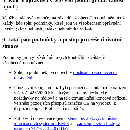
5. Kdo je oprávněn v této věci jednat (podat žádost
apod.)
Využívat rádiové kmitočty na základě všeobecného oprávnění může
každý, kdo splní podmínky, které jsou ve všeobecném oprávnění
uvedeny, bez nutnosti podávat jakoukoliv žádost.
6. Jaké jsou podmínky a postup pro řešení životní
situace
Podmínky pro využívání rádiových kmitočtů na základě
všeobecného oprávnění:
Splnění podmínek uvedených v
příslušném všeobecném
oprávnění
.
Použití zařízení, u něhož byla posouzena shoda podle nařízení
vlády č. 426/2000 Sb., kterým se stanoví technické
požadavky na rádiová a na telekomunikační koncová zařízení,
ve znění pozdějších předpisů (značka CE na výrobku, k
dispozici kopie "Prohlášení o shodě").
Přihlášení do evidence (jen u
stanic bezdrátových místních
informačních systémů - BMIS
a u
zařízení pevné služby v
pásmech 71-76 / 81-86 GHz
).