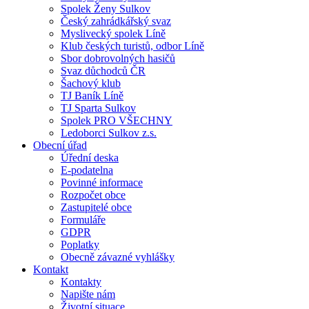
Spolek Ženy Sulkov
Český zahrádkářský svaz
Myslivecký spolek Líně
Klub českých turistů, odbor Líně
Sbor dobrovolných hasičů
Svaz důchodců ČR
Šachový klub
TJ Baník Líně
TJ Sparta Sulkov
Spolek PRO VŠECHNY
Ledoborci Sulkov z.s.
Obecní úřad
Úřední deska
E-podatelna
Povinné informace
Rozpočet obce
Zastupitelé obce
Formuláře
GDPR
Poplatky
Obecně závazné vyhlášky
Kontakt
Kontakty
Napište nám
Životní situace