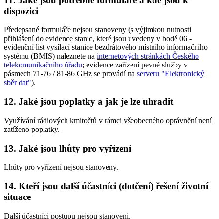
11. Jaké jsou potřebné formuláře a kde jsou k
dispozici
Předepsané formuláře nejsou stanoveny (s výjimkou nutnosti
přihlášení do evidence stanic, které jsou uvedeny v bodě 06 -
evidenční list vysílací stanice bezdrátového místního informačního
systému (BMIS) naleznete na
internetových stránkách Českého
telekomunikačního úřadu
; evidence zařízení pevné služby v
pásmech 71-76 / 81-86 GHz se provádí na
serveru "Elektronický
sběr dat"
).
12. Jaké jsou poplatky a jak je lze uhradit
Využívání rádiových kmitočtů v rámci všeobecného oprávnění není
zatíženo poplatky.
13. Jaké jsou lhůty pro vyřízení
Lhůty pro vyřízení nejsou stanoveny.
14. Kteří jsou další účastníci (dotčení) řešení životní
situace
Další účastníci postupu nejsou stanoveni.