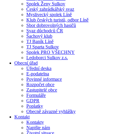
Spolek Ženy Sulkov
Český zahrádkářský svaz
Myslivecký spolek Líně
Klub českých turistů, odbor Líně
Sbor dobrovolných hasičů
Svaz důchodců ČR
Šachový klub
TJ Baník Líně
TJ Sparta Sulkov
Spolek PRO VŠECHNY
Ledoborci Sulkov z.s.
Obecní úřad
Úřední deska
E-podatelna
Povinné informace
Rozpočet obce
Zastupitelé obce
Formuláře
GDPR
Poplatky
Obecně závazné vyhlášky
Kontakt
Kontakty
Napište nám
Životní situace