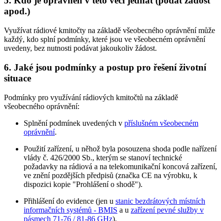
5. Kdo je oprávněn v této věci jednat (podat žádost
apod.)
Využívat rádiové kmitočty na základě všeobecného oprávnění může
každý, kdo splní podmínky, které jsou ve všeobecném oprávnění
uvedeny, bez nutnosti podávat jakoukoliv žádost.
6. Jaké jsou podmínky a postup pro řešení životní
situace
Podmínky pro využívání rádiových kmitočtů na základě
všeobecného oprávnění:
Splnění podmínek uvedených v
příslušném všeobecném
oprávnění
.
Použití zařízení, u něhož byla posouzena shoda podle nařízení
vlády č. 426/2000 Sb., kterým se stanoví technické
požadavky na rádiová a na telekomunikační koncová zařízení,
ve znění pozdějších předpisů (značka CE na výrobku, k
dispozici kopie "Prohlášení o shodě").
Přihlášení do evidence (jen u
stanic bezdrátových místních
informačních systémů - BMIS
a u
zařízení pevné služby v
pásmech 71-76 / 81-86 GHz
).