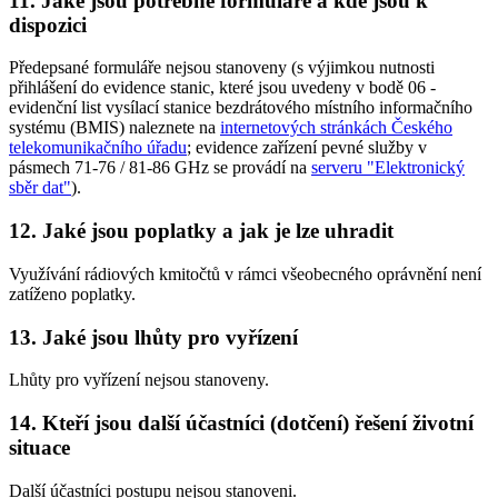
11. Jaké jsou potřebné formuláře a kde jsou k
dispozici
Předepsané formuláře nejsou stanoveny (s výjimkou nutnosti
přihlášení do evidence stanic, které jsou uvedeny v bodě 06 -
evidenční list vysílací stanice bezdrátového místního informačního
systému (BMIS) naleznete na
internetových stránkách Českého
telekomunikačního úřadu
; evidence zařízení pevné služby v
pásmech 71-76 / 81-86 GHz se provádí na
serveru "Elektronický
sběr dat"
).
12. Jaké jsou poplatky a jak je lze uhradit
Využívání rádiových kmitočtů v rámci všeobecného oprávnění není
zatíženo poplatky.
13. Jaké jsou lhůty pro vyřízení
Lhůty pro vyřízení nejsou stanoveny.
14. Kteří jsou další účastníci (dotčení) řešení životní
situace
Další účastníci postupu nejsou stanoveni.