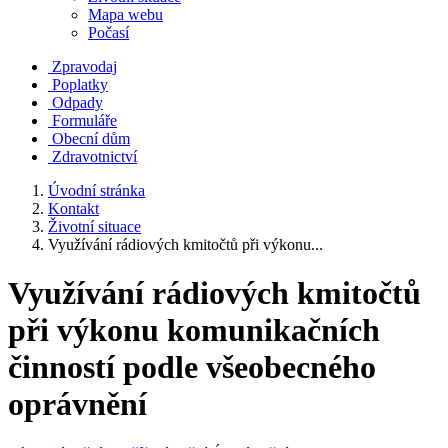
Mapa webu
Počasí
Zpravodaj
Poplatky
Odpady
Formuláře
Obecní dům
Zdravotnictví
Úvodní stránka
Kontakt
Životní situace
Využívání rádiových kmitočtů při výkonu...
Využívání rádiových kmitočtů
při výkonu komunikačních
činností podle všeobecného
oprávnění