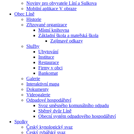
Noviny pro obyvatele Líní a Sulkova
Mobilní aplikace V obraze
Obec Líně
Historie
Zřizované organizace
Místní knihovna
Základní škola a mateřská škola
Zajímavé odkazy
Služby
Ubytování
Instituce
Restaurace
Firmy v obci
Bankomat
Galerie
Interaktivní mapa
Dokumenty
Videogalerie
Odpadové hospodářství
Svoz směsného komunálního odpadu
Sběrný dvůr Líně
Obecní systém odpadového hospodářství
Spolky
Český kynologický svaz
Český rybářský svaz