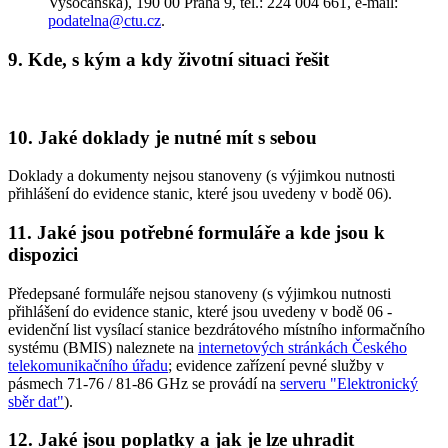
Vysočanská), 190 00 Praha 9, tel.: 224 004 661, e-mail:
podatelna@ctu.cz
.
9. Kde, s kým a kdy životní situaci řešit
10. Jaké doklady je nutné mít s sebou
Doklady a dokumenty nejsou stanoveny (s výjimkou nutnosti
přihlášení do evidence stanic, které jsou uvedeny v bodě 06).
11. Jaké jsou potřebné formuláře a kde jsou k
dispozici
Předepsané formuláře nejsou stanoveny (s výjimkou nutnosti
přihlášení do evidence stanic, které jsou uvedeny v bodě 06 -
evidenční list vysílací stanice bezdrátového místního informačního
systému (BMIS) naleznete na
internetových stránkách Českého
telekomunikačního úřadu
; evidence zařízení pevné služby v
pásmech 71-76 / 81-86 GHz se provádí na
serveru "Elektronický
sběr dat"
).
12. Jaké jsou poplatky a jak je lze uhradit