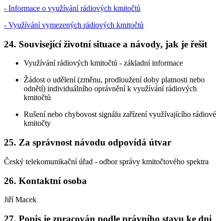
- Informace o využívání rádiových kmitočtů
- Využívání vymezených rádiových kmitočtů
24. Související životní situace a návody, jak je řešit
Využívání rádiových kmitočtů - základní informace
Žádost o udělení (změnu, prodloužení doby platnosti nebo
odnětí) individuálního oprávnění k využívání rádiových
kmitočtů
Rušení nebo chybovost signálu zařízení využívajícího rádiové
kmitočty
25. Za správnost návodu odpovídá útvar
Český telekomunikační úřad - odbor správy kmitočtového spektra
26. Kontaktní osoba
Jiří Macek
27. Popis je zpracován podle právního stavu ke dni