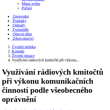
Mapa webu
Počasí
Zpravodaj
Poplatky
Odpady
Formuláře
Obecní dům
Zdravotnictví
Úvodní stránka
Kontakt
Životní situace
Využívání rádiových kmitočtů při výkonu...
Využívání rádiových kmitočtů
při výkonu komunikačních
činností podle všeobecného
oprávnění