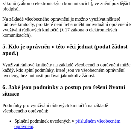
zákonů (zákon o elektronických komunikacích), ve znění pozdějších
předpisů.
Na základě všeobecného oprávnění je možno využívat některé
rádiové kmitočty, pro které není třeba udělit individuální oprávnění k
využívání rádiových kmitočtů (§ 17 zákona o elektronických
komunikacích).
5. Kdo je oprávněn v této věci jednat (podat žádost
apod.)
Využívat rádiové kmitočty na základě všeobecného oprávnění může
každý, kdo splní podmínky, které jsou ve všeobecném oprávnění
uvedeny, bez nutnosti podávat jakoukoliv žádost.
6. Jaké jsou podmínky a postup pro řešení životní
situace
Podmínky pro využívání rádiových kmitočtů na základě
všeobecného oprávnění:
Splnění podmínek uvedených v
příslušném všeobecném
oprávnění
.