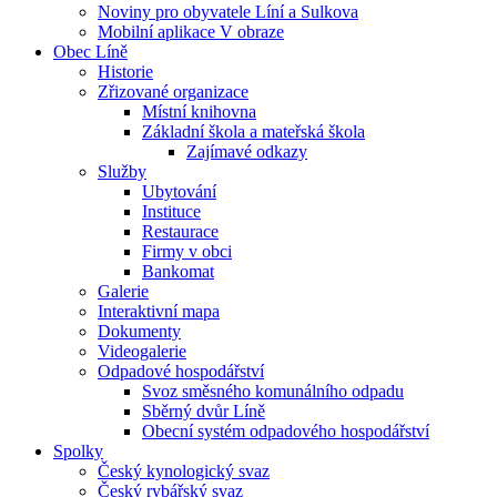
Noviny pro obyvatele Líní a Sulkova
Mobilní aplikace V obraze
Obec Líně
Historie
Zřizované organizace
Místní knihovna
Základní škola a mateřská škola
Zajímavé odkazy
Služby
Ubytování
Instituce
Restaurace
Firmy v obci
Bankomat
Galerie
Interaktivní mapa
Dokumenty
Videogalerie
Odpadové hospodářství
Svoz směsného komunálního odpadu
Sběrný dvůr Líně
Obecní systém odpadového hospodářství
Spolky
Český kynologický svaz
Český rybářský svaz