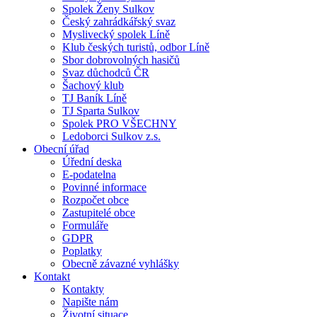
Spolek Ženy Sulkov
Český zahrádkářský svaz
Myslivecký spolek Líně
Klub českých turistů, odbor Líně
Sbor dobrovolných hasičů
Svaz důchodců ČR
Šachový klub
TJ Baník Líně
TJ Sparta Sulkov
Spolek PRO VŠECHNY
Ledoborci Sulkov z.s.
Obecní úřad
Úřední deska
E-podatelna
Povinné informace
Rozpočet obce
Zastupitelé obce
Formuláře
GDPR
Poplatky
Obecně závazné vyhlášky
Kontakt
Kontakty
Napište nám
Životní situace