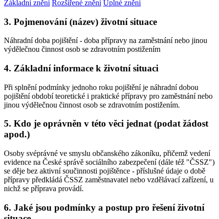
Základní znění
Rozšířené znění
Úplné znění
3. Pojmenování (název) životní situace
Náhradní doba pojištění - doba přípravy na zaměstnání nebo jinou
výdělečnou činnost osob se zdravotním postižením
4. Základní informace k životní situaci
Při splnění podmínky jednoho roku pojištění je náhradní dobou
pojištění období teoretické i praktické přípravy pro zaměstnání nebo
jinou výdělečnou činnost osob se zdravotním postižením.
5. Kdo je oprávněn v této věci jednat (podat žádost
apod.)
Osoby svéprávné ve smyslu občanského zákoníku, přičemž vedení
evidence na České správě sociálního zabezpečení (dále též "ČSSZ")
se děje bez aktivní součinnosti pojištěnce - příslušné údaje o době
přípravy předkládá ČSSZ zaměstnavatel nebo vzdělávací zařízení, u
nichž se příprava provádí.
6. Jaké jsou podmínky a postup pro řešení životní
situace