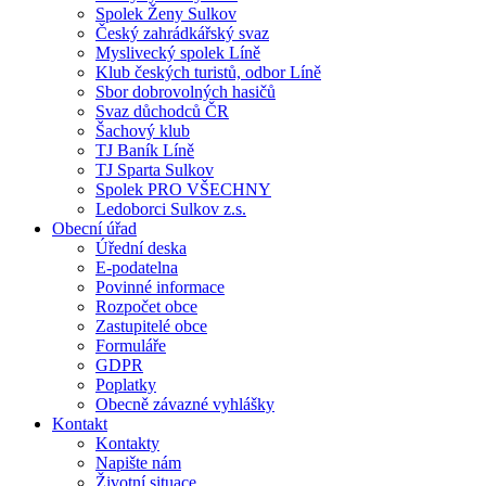
Spolek Ženy Sulkov
Český zahrádkářský svaz
Myslivecký spolek Líně
Klub českých turistů, odbor Líně
Sbor dobrovolných hasičů
Svaz důchodců ČR
Šachový klub
TJ Baník Líně
TJ Sparta Sulkov
Spolek PRO VŠECHNY
Ledoborci Sulkov z.s.
Obecní úřad
Úřední deska
E-podatelna
Povinné informace
Rozpočet obce
Zastupitelé obce
Formuláře
GDPR
Poplatky
Obecně závazné vyhlášky
Kontakt
Kontakty
Napište nám
Životní situace