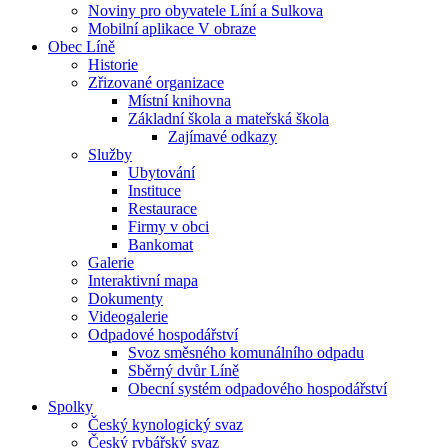
Noviny pro obyvatele Líní a Sulkova
Mobilní aplikace V obraze
Obec Líně
Historie
Zřizované organizace
Místní knihovna
Základní škola a mateřská škola
Zajímavé odkazy
Služby
Ubytování
Instituce
Restaurace
Firmy v obci
Bankomat
Galerie
Interaktivní mapa
Dokumenty
Videogalerie
Odpadové hospodářství
Svoz směsného komunálního odpadu
Sběrný dvůr Líně
Obecní systém odpadového hospodářství
Spolky
Český kynologický svaz
Český rybářský svaz